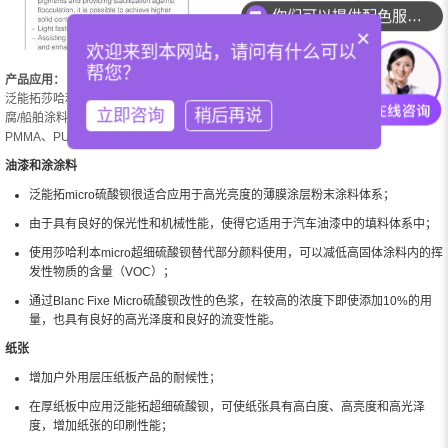
你们可以提供配色服务吗？
×
欢迎来到本网站，请问有什么可以
帮您？
产品应用：
泛能拓莎哈利本Micro超细硫酸钡广泛适用于罐头涂料、卷材涂料、木器涂料、防
立即咨询
稍后再说
腐/船舶涂料、粉末涂料、汽车涂料等涂料；用于塑料和橡胶PVC、PP、PE、
PMMA、PUR、ABS、 PET等。
油漆和涂涂料
泛能拓micro硫酸钡很适合应用于高光亮度的薄膜涂层粉末涂料体系；
由于具有良好的保光性和机械性能，使得它适用于汽车油漆中的填料体系中；
使用莎哈利本micro超细硫酸钡替代部分颜料使用，可以减低高固体涂料内的挥
发性物质的含量（VOC）；
通过Blanc Fixe Micro硫酸钡改性的色浆，在较高的浓度下即使添加10%的用
量，也具有良好的高光泽度和良好的流变性能。
纸张
增加户外用层压纸板产品的耐候性；
在厚纸板中应用泛能拓超细硫酸钡，可使纸张具有高白度、高亮度和高光泽
度，增加纸张的印刷性能；