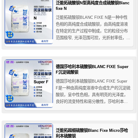
泛能拓硫酸钡N型高纯度合成硫酸钡Blanc
fixe N
泛能拓硫酸钡BLANC FIXE N是一种中性
色相的高纯度合成硫酸钡，由高纯度溶液
在特定的生产过程中制成，它的粒径分布
范围极窄, 光泽范围可控，光折射率低，泛
能拓硫酸钡N型具有优异的耐光耐候性和耐
酸碱性，且不溶于水和有机溶剂，其低比
表面积(<5m2/g) 和低耐磨性（摩氏硬度约
为3）使得泛能拓BLANC FIXE...
德国莎哈利本硫酸钡BLANC FIXE Super
F沉淀硫酸钡
德国莎哈利本硫酸钡BLANC FIXE Super
F是一种由高纯度溶液中合成生产的沉淀硫
酸钡，呈中性色相，具有明亮的光泽度，
良好的流变特性和易分散性，莎哈利本硫
酸钡Super F与钛白粉和彩色颜料结合使
用，可以实现有效的间隔作用，从而更容
易控制最终产品的不透明度或机械性能，
同时增强色调的亮度。
泛能拓超细硫酸钡Blanc Fixe Micro莎哈
利本硫酸钡