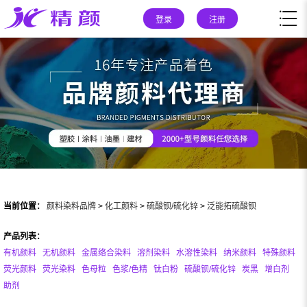
登录
注册
当前位置：
颜料染料品牌
>
化工颜料
>
硫酸钡/硫化锌
>
泛能拓硫酸钡
产品列表：
有机颜料
无机颜料
金属络合染料
溶剂染料
水溶性染料
纳米颜料
特殊颜料
荧光颜料
荧光染料
色母粒
色浆/色精
钛白粉
硫酸钡/硫化锌
炭黑
增白剂
助剂