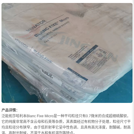
产品详情：
泛能拓莎哈利本Blanc Fixe Micro是一种平均粒径只有0.7微米的合成超细硫酸钡，
它的纯度非常高不含云母和石英等杂质，其表面经过有机物分子处理，粒径尺寸平
均且粒径分布狭窄，由于低折射率它呈中性色调，且具有高光泽度，耐酸碱，耐高
温、高耐光耐候，不溶于水和有机溶剂等特点。