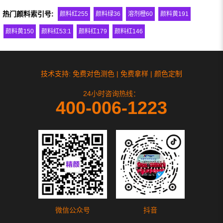
热门颜料索引号:
颜料红255
颜料绿36
溶剂橙60
颜料黄191
颜料黄150
颜料红53:1
颜料红179
颜料红146
技术支持: 免费对色测色 | 免费拿样 | 颜色定制
24小时咨询热线：
400-006-1223
微信公众号
抖音