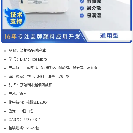
品 牌：
泛能拓/莎哈利本
型 号：
Blanc Fixe Micro
产品特点：
高纯度、超细粒径、耐酸碱、易分散、易润湿
应用领域：
塑料、涂料、油墨、通用型
别 名：
莎哈利本超细硫酸钡
产地：
德国
化学结构：
硫酸钡BaSO4
色光：
中性白色
CAS号：
7727-43-7
包装规格：
25kg/包