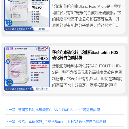
泛能拓莎哈利本Blanc Fixe Micro是一种平
均粒径只有0.7微米的合成超细硫酸钡，它
的纯度非常高不含云母和石英等杂质，其
表面经过有机物分子处理，粒径尺寸平均
且粒径分布狭窄，莎哈利本Micro超细硫酸
钡单独使用或与二氧化钛和彩色颜料一起
使用，可以为涂料配方和塑料生产带来一
系列好处，添加到配方体系中可降低成
莎哈利本硫化锌_泛能拓Sachtolith HDS
本，在...
硫化锌白色颜料粉
泛能拓莎哈利本硫化锌SACHTOLITH HD-
S是一种不含微量元素的高纯度柔软白色颜
料粉末，它表面经有机处理，即使在350度
的高温下也十分稳定，泛能拓硫化锌HDS
具有优异的分散性，极佳的光学性，可用
于增强涂料和塑料产品，由于其莫氏硬度
低使之在对磨损性有要求的工艺中有二氧
上一篇 : 德国莎哈利本硫酸钡BLANC FIXE Super F沉淀硫酸钡
化钛无法比拟的优势，被涂料配方设计师
和塑料产品制...
下一篇 : 莎哈利本硫化锌_泛能拓Sachtolith HDS硫化锌白色颜料粉