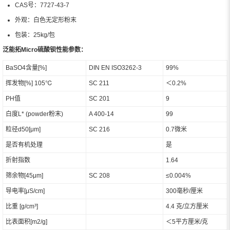
CAS号：7727-43-7
外观：白色无定形粉末
包装：25kg/包
泛能拓Micro硫酸钡性能参数：
BaSO4含量[%]
DIN EN ISO3262-3
99%
挥发物[%] 105℃
SC 211
＜0.2%
PH值
SC 201
9
白度L* (powder粉末)
A 400-14
99
粒径d50[μm]
SC 216
0.7微米
是否有机处理
是
折射指数
1.64
筛余物[45μm]
SC 208
≤0.004%
导电率[μS/cm]
300毫秒/厘米
比重 [g/cm³]
4.4 克/立方厘米
比表面积[m2/g]
＜5平方厘米/克