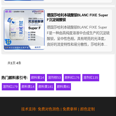
且粒径分布狭窄，莎哈利本Micro超细硫酸
钡单独使用或与二氧化钛和彩色颜料一起
使用，可以为涂料配方和塑料生产带来一
德国莎哈利本硫酸钡BLANC FIXE Super
系列好处，添加到配方体系中可降低成
F沉淀硫酸钡
本，在...
德国莎哈利本硫酸钡BLANC FIXE Super
F是一种由高纯度溶液中合成生产的沉淀硫
酸钡，呈中性色相，具有明亮的光泽度，
良好的流变特性和易分散性，莎哈利本硫
酸钡Super F与钛白粉和彩色颜料结合使
用，可以实现有效的间隔作用，从而更容
易控制最终产品的不透明度或机械性能，
共
1
页
4
条
同时增强色调的亮度。
热门颜料索引号:
颜料紫14
溶剂棕53
颜料红176
溶剂红135
溶剂红179
颜料黄14
颜料黄181
颜料黄81
技术支持: 免费对色测色 | 免费拿样 | 颜色定制