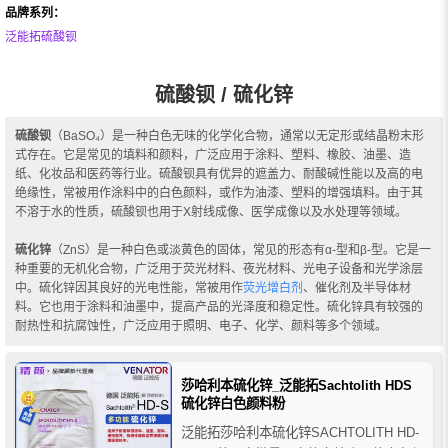
品牌系列：
泛能拓硫酸钡
硫酸钡 / 硫化锌
硫酸钡
（BaSO₄）是一种白色无味的化学化合物，通常以无定形或结晶粉末形
式存在。它是常见的填料和颜料，广泛应用于涂料、塑料、橡胶、油墨、造
纸、化妆品和医药等行业。硫酸钡具有优异的遮盖力、耐酸碱性能以及高的电
绝缘性，常被用作涂料中的白色颜料，或作为油漆、塑料的增强填料。由于其
不溶于水的性质，硫酸钡也用于X射线成像、医学成像以及水处理等领域。
硫化锌
（ZnS）是一种白色或淡黄色的固体，常见的形态有α-型和β-型。它是一
种重要的无机化合物，广泛用于荧光材料、夜光材料、光电子设备和光学涂层
中。硫化锌因其良好的光电性能，常被用作
荧光增白剂
、催化剂及半导体材
料。它也用于涂料和油墨中，提高产品的光泽度和稳定性。硫化锌具有较强的
耐热性和抗腐蚀性，广泛应用于照明、电子、化学、颜料等多个领域。
莎哈利本硫化锌_泛能拓Sachtolith HDS
硫化锌白色颜料粉
泛能拓莎哈利本硫化锌SACHTOLITH HD-