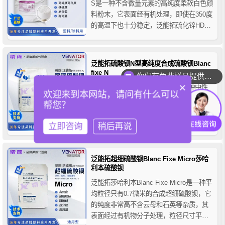
S是一种不含微量元素的高纯度柔软白色颜
料粉末，它表面经有机处理，即使在350度
的高温下也十分稳定，泛能拓硫化锌HDS
具有优异的分散性，极佳的光学性，可用
于增强涂料和塑料产品，由于其莫氏硬度
低使之在对磨损性有要求的工艺中有二氧
泛能拓硫酸钡N型高纯度合成硫酸钡Blanc
化钛无法比拟的优势，被涂料配方设计师
fixe N
你们有免费样品提供吗？
和塑料产品制...
×
泛能拓硫酸钡BLANC FIXE N是一种中性
欢迎来到本网站，请问有什么可以
色相的高纯度合成硫酸钡，由高纯度溶液
帮您？
在特定的生产过程中制成，它的粒径分布
范围极窄, 光泽范围可控，光折射率低，泛
立即咨询
稍后再说
能拓硫酸钡N型具有优异的耐光耐候性和耐
酸碱性，且不溶于水和有机溶剂，其低比
表面积(<5m2/g) 和低耐磨性（摩氏硬度约
泛能拓超细硫酸钡Blanc Fixe Micro莎哈
为3）使得泛能拓BLANC FIXE...
利本硫酸钡
泛能拓莎哈利本Blanc Fixe Micro是一种平
均粒径只有0.7微米的合成超细硫酸钡，它
的纯度非常高不含云母和石英等杂质，其
表面经过有机物分子处理，粒径尺寸平均