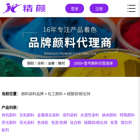
登录
注册
当前位置：
颜料染料品牌
>
化工颜料
>
硫酸钡/硫化锌
产品列表：
有机颜料
无机颜料
金属络合染料
溶剂染料
水溶性染料
纳米颜料
特殊颜料
荧光颜料
荧光染料
色母粒
色浆/色精
钛白粉
硫酸钡/硫化锌
炭黑
增白剂
助剂