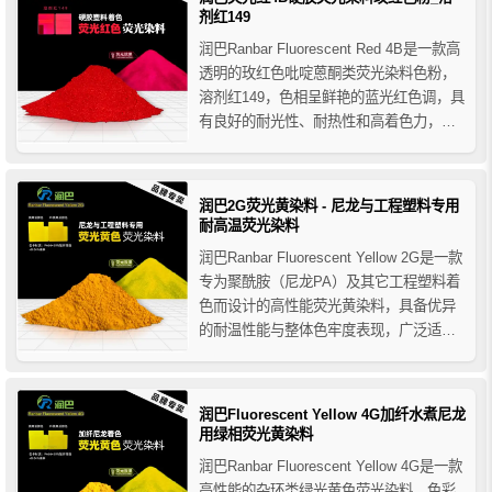
剂红149
润巴Ranbar Fluorescent Red 4B是一款高
透明的玫红色吡啶蒽酮类荧光染料色粉，
溶剂红149，色相呈鲜艳的蓝光红色调，具
有良好的耐光性、耐热性和高着色力，润
巴荧光红4B硬胶荧光玫红色粉在日光下具
有艳丽的荧光效果，能满足工程塑料合成
纤维着色的需要，主要用于各种硬胶塑料
润巴2G荧光黄染料 - 尼龙与工程塑料专用
和热塑性树脂着色。
耐高温荧光染料
润巴Ranbar Fluorescent Yellow 2G是一款
专为聚酰胺（尼龙PA）及其它工程塑料着
色而设计的高性能荧光黄染料，具备优异
的耐温性能与整体色牢度表现，广泛适用
于ABS、PET、PC、PPS、PEEK、
PA6、PA66、加纤增强型尼龙料等高温加
工树脂领域。
润巴Fluorescent Yellow 4G加纤水煮尼龙
用绿相荧光黄染料
润巴Ranbar Fluorescent Yellow 4G是一款
高性能的杂环类绿光黄色荧光染料，色彩