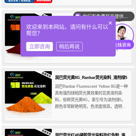
度。广泛应用于软包装纸、透明薄膜、金
属箔、礼品卡及高端化妆品包装等印刷领
你们有免费样品提供吗？
域，适合多种印刷工艺，能为产品提供明
润巴荧光橙GG_尼龙荧光染料_溶剂橙63
×
亮均匀、视觉冲击力强的荧光效果。
欢迎来到本网站，请问有什么可以
润巴Ranbar Fluorescent Orange GG是一
帮您？
种高透明的红光橙色蒽醌类荧光染料，溶
剂橙63，俗称荧光橙GG，主要用于尼龙和
立即咨询
稍后再说
各种塑料材料着色，该染料可以作为一种
尼龙荧光染料，通过在尼龙中的加入，使
尼龙纤维具有独特的荧光效果，这不仅可
以赋予尼龙纤维特殊的外观效果，还可以
用于标记和追溯尼龙制品，提高其附加
润巴荧光黄8G_Ranbar荧光染料_溶剂绿5
值...
润巴Ranbar Fluorescent Yellow 8G是一种
具有强烈绿相荧光黄效果的苝类溶剂染
料，俗称荧光黄8G，索引号为溶剂绿5，
颜色非常鲜艳明亮，色浓度很高，透明度
高，荧光效果好，润巴荧光黄8G具有高着
色力，优异的耐热稳定性、耐酸碱性、耐
溶剂性和良好的耐光牢度等特点，主要用
于硬胶塑料的着色。
润巴荧光红4B硬胶荧光染料玫红色粉_溶