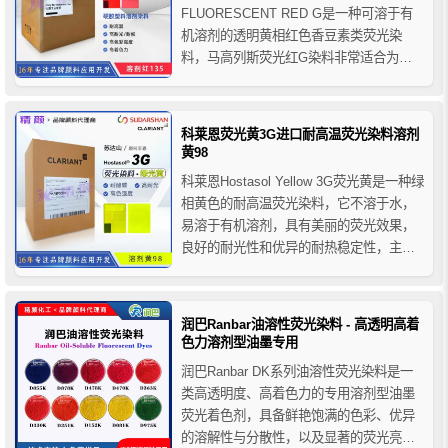
FLUORESCENT RED G是一种可溶于有
机溶剂的透明黄相红色香豆素类荧光染
料，马高列斯荧光红G染料非常适合为
PS、SAN、PMMA、PC等无定形热塑性
塑料的透明和不透明染色，另外经我司合
作伙伴成功测试，朗盛红G荧光染料可用
科莱恩荧光黄3G进口耐高温荧光染料溶剂
于抗原检测试剂标记物的颜色。
黄98
科莱恩Hostasol Yellow 3G荧光黄是一种绿
相黄色的耐高温荧光染料，它不溶于水，
易溶于有机溶剂，具有美丽的荧光效果，
良好的耐光性和优异的耐热稳定性，主要
用于用于聚甲基丙烯酸甲酯、聚苯乙烯和
聚酯塑料等着色。
润巴Ranbar油溶性荧光染料 - 高透明高着
色力溶剂型油墨专用
润巴Ranbar DK系列油溶性荧光染料是一
类高透明度、高着色力的专用溶剂型油墨
荧光着色剂，具备鲜艳饱满的色彩、优异
的溶解性与分散性，以及显著的荧光亮