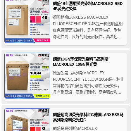
PMMA、PA、U-PVC等塑料聚合物。
朗盛4B红蒽醌荧光染料MACROLEX RED
4B荧光红染料
德国朗盛LANXESS MACROLEX
FLUORESCENT RED 4B是一种透明蓝相
红色蒽醌荧光染料，具有环保性好、耐热
稳定性高，良好的耐光耐候性，高着色强
度和高光泽度等优点，朗盛4B荧光红染料
可以溶解于塑料中，主要用于硬胶塑料产
品着色，推荐用于PS、SAN、PMMA、
朗盛10GN环保荧光染料马高列斯
PC、PET、PA、PA6.6、ABS和A...
MACROLEX 10GN荧光黄
德国朗盛马高列斯MACROLEX
FLUORESCENT YELLOW 10GN是一种非
常鲜艳的绿相黄色溶剂可溶性荧光染料，
具有耐高温，高耐光耐候、高色强度和出
色的光泽度，朗盛10GN荧光染料纯度高、
安全环保性好，通过美国FDA标准，符合
食品包装、食品接触应用、塑料制儿童玩
朗盛耐高温荧光染料红G德国LANXESS马
具等应用领域制定的法规。
高列斯染料荧光红G
朗盛马高列斯MACROLEX