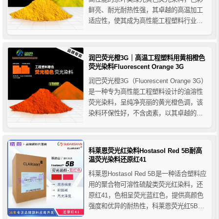
鲜亮、耐光耐热性强，其卓越的高温加工
适应性，使其成为高性能工程塑料行业理
想的着色选择，特别推荐用于加纤水煮尼
龙的着色。
润巴荧光橙3G｜高温工程塑料用黄相橙色
荧光染料Fluorescent Orange 3G
润巴荧光橙3G（Fluorescent Orange 3G）
是一种专为高性能工程塑料设计的油溶性
荧光染料，呈纯净亮丽的黄光橙色调，该
染料环保性好，不含卤素，以其卓越的耐
热稳定性和鲜艳的色彩表现，广泛应用于
高温加工树脂和其它工程塑料树脂的着色
应用。
科莱恩荧光红染料Hostasol Red 5B耐高
温荧光染料还原红41
科莱恩Hostasol Red 5B是一种适合塑料应
用的聚合物可溶性硫靛类荧光红染料，还
原红41，色相呈荧光蓝红色，提供高颜色
强度和优异的耐热性，科莱恩荧光红5B主
要用于各种塑料的着色，推荐用于PS聚苯