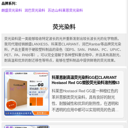
品牌系列：
朗盛荧光染料
润巴荧光染料
苏达山/科莱恩荧光染料
荧光染料
荧光染料是一类能够吸收特定波长的光并重新发射出较长波长光的化学物质。
我司代理经销朗盛LANXESS、科莱恩CLARIANT、润巴Ranbar等品牌荧光染
料，产品主要用于硬胶塑料制品的染色（如PS、SAN、PMMA、PC、UPVC、
PET、PA、PA66等），可以完全溶解于各种塑料聚合物中，并且具有高耐光、
耐高温和优异的耐迁移性等特点，能够在塑料制品中提供鲜艳的荧光效果。
科莱恩耐高温荧光染料GG红CLARIANT
Hostasol Red GG塑胶荧光染料溶剂橙63
科莱恩Hostasol Red GG是一种橙红色的
苯并蒽酮类荧光染料，具有良好的耐光
性、耐酸碱性和优异的耐热性，在透明和
不透明的应用中都可以实现明亮的色调，
科莱恩荧光红GG主要用于塑胶领域，推荐
用于PS、ABS、PC、PETP/PBTB、