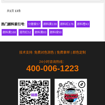
乙烯、SAN苯乙烯-丙烯腈共聚物、PC聚
碳酸脂和PMMA聚甲基丙烯酸甲酯，在
共
1
页
13
条
ABS、PBT、PET和PET拉伸吹塑等材...
热门颜料索引号:
分散紫57
颜料黄139
颜料红176
颜料橙43
颜料黄168
溶剂红52
颜料黄83
颜料绿50
技术支持: 免费对色测色 | 免费拿样 | 颜色定制
24小时咨询热线：
400-006-1223