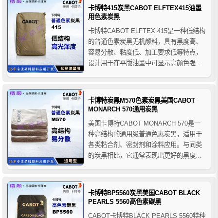
强度，在热固性油墨中，它具有良好的光
卡博特415炭黑CABOT ELFTEX415油墨
泽度和着色强度以及出色的流动性，在冷
用色素炭黑
固油墨中，它具有出...
卡博特CABOT ELFTEX 415是一种低结构
的普通色素炭黑无机颜料，具有黑度高、
容易分散、粘度低、加工要求低等特点，
设计用于在平版油墨中可显示高颜色强度
和高光泽度的黑色颜料。卡博特415炭黑适
用于多种应用，包括平板光泽油墨和液体
油墨。
卡博特炭黑M570色素炭黑美国CABOT
MONARCH 570通用炭黑
美国卡博特CABOT MONARCH 570是一
种高结构的通用级普通色素炭黑，适用于
各类粘合剂、密封剂和涂料应用。与同类
的炭黑相比，它通常表现出更好的黑度和
更好的分散性等特点。卡博特570炭黑的分
散性取决于所用设备和配方，因为在涂料
和油墨行业使用炭黑，需要注意分散剂和
卡博特BP5560炭黑美国CABOT BLACK
分散工艺的选择，如果得不到良好的分
PEARLS 5560高色素碳黑
散，炭黑颜料的特性...
CABOT卡博特BLACK PEARLS 5560特种