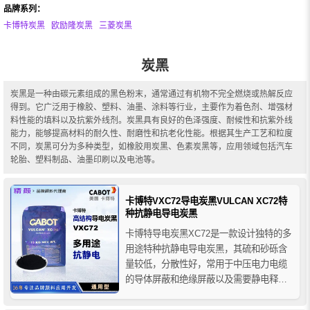
品牌系列：
卡博特炭黑
欧励隆炭黑
三菱炭黑
炭黑
炭黑是一种由碳元素组成的黑色粉末，通常通过有机物不完全燃烧或热解反应
得到。它广泛用于橡胶、塑料、油墨、涂料等行业，主要作为着色剂、增强材
料性能的填料以及抗紫外线剂。炭黑具有良好的色泽强度、耐候性和抗紫外线
能力，能够提高材料的耐久性、耐磨性和抗老化性能。根据其生产工艺和粒度
不同，炭黑可分为多种类型，如橡胶用炭黑、色素炭黑等，应用领域包括汽车
轮胎、塑料制品、油墨印刷以及电池等。
卡博特VXC72导电炭黑VULCAN XC72特
种抗静电导电炭黑
卡博特导电炭黑XC72是一款设计独特的多
用途特种抗静电导电炭黑，其硫和砂砾含
量较低，分散性好，常用于中压电力电缆
的导体屏蔽和绝缘屏蔽以及需要静电释放
(ESD) 的注塑以及挤出部件，与其他XC炭
黑或标准炭黑相比，其添加比例通常较