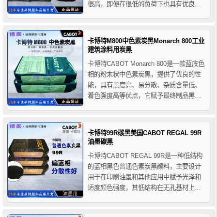
很高，即便在很低的负荷下也具有优良的
导电性和抗静电放电性能。卡博特BP2000
超导电炭黑在橡胶化合物中具有比其它导
电炭黑更好的导电性能，用于其他导电炭
卡博特M800中色素炭黑Monarch 800工业
黑产品不能达到导电性能和橡胶性能指标
建筑涂料用炭黑
之间平衡的...
卡博特CABOT Monarch 800是一款蓝底色
相的粉末状中色素炭黑，提供了优良的性
能，具有黑度高、易分散、杂质含量低、
着色强度高等优点，它赋予最终制品黑
色、蓝色底色和紫外线耐久性，所制品表
面光洁细腻。卡博特M800中色素炭黑适用
于需要出色黑度和蓝色底色的应用，主要
卡博特99R碳黑美国CABOT REGAL 99R
设计用于工业和建筑涂料领域以及油墨行
油墨碳黑
业；由于良好的...
卡博特CABOT REGAL 99R是一种低结构
的蓝相黑色普通色素炭黑颜料，主要设计
用于在印刷油墨和其他应用中赋予光泽和
适度颜色强度，其低结构在无孔基材上印
刷时具有良好的光泽度。卡博特99R油墨
碳黑具有非常低的载体需求和适中的颜色