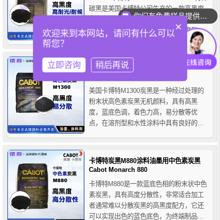
碳黑是美国卡博特公司生产的一款高黑度
你们有免费样品提供吗？
色素炭黑，具有良好的高耐光性和高耐候
×
性，为合成纤维提供优良的颜色强度和蓝
欢迎来到本网站，请问有什么可以
底色调。
帮您？
立即咨询
稍后再说
卡博特M1300高色素炭黑CABOT
MONARCH 1300涂料油墨用炭黑
美国卡博特M1300炭黑是一种经过处理的
粉末状高色素炭黑无机颜料，具有高黑
度，蓝底色调，着色力高，易分散等优
点，在溶剂型和水性涂料中具有良好的分
散性和稳定性，其PH值呈中性，不易于其
他物质发生反应，被广发应用于油墨涂
料、修补漆、原厂漆及塑胶漆中。
卡博特炭黑M880涂料油墨用中色素炭黑
Cabot Monarch 880
卡博特M880是一款蓝底色相的粉末状中色
素炭黑，具有高度分散性，非常适合加工
者通常难以分散炭黑的高黑度配方，它还
可以实现出色的蓝色底色，为终端制品提