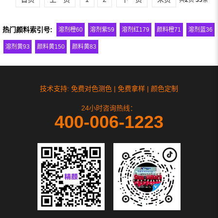
热门颜料索引号:
溶剂橙60
溶剂紫59
溶剂红179
颜料橙71
溶剂蓝36
溶剂黄93
颜料黄150
颜料黄83
技术支持: 免费对色测色 | 免费拿样 | 颜色定制
24小时咨询热线：
400-006-1223