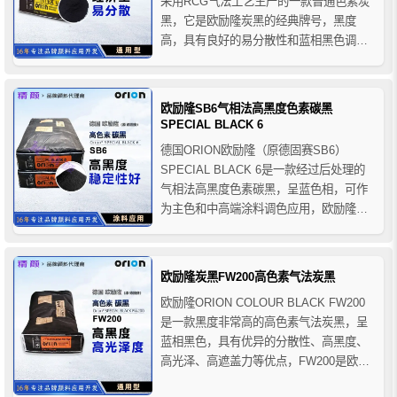
采用RCG气法工艺生产的一款普通色素炭
黑，它是欧励隆炭黑的经典牌号，黑度
高，具有良好的易分散性和蓝相黑色调，
欧励隆U炭黑属于经济型炭黑颜料，广泛适
用于各类溶剂型涂料、建筑装饰涂料、汽
车漆、工业涂料、印刷油墨及复写油墨、
欧励隆SB6气相法高黑度色素碳黑
纸张、碳纸、打印机色带、塑料和合成纤
SPECIAL BLACK 6
维等，亦用于高质量涂...
德国ORION欧励隆（原德固赛SB6）
SPECIAL BLACK 6是一款经过后处理的
气相法高黑度色素碳黑，呈蓝色相，可作
为主色和中高端涂料调色应用，欧励隆
SB6碳黑的黑度非常高（比欧励隆SB4号
炭黑更黑），分散性好，调色稳定性好，
它是汽车漆领域的标杆碳黑颜料，主要应
欧励隆炭黑FW200高色素气法炭黑
用于汽车原厂漆/修补漆和工业漆(例如轮毂
欧励隆ORION COLOUR BLACK FW200
涂料) 以及...
是一款黑度非常高的高色素气法炭黑，呈
蓝相黑色，具有优异的分散性、高黑度、
高光泽、高遮盖力等优点，FW200是欧励
隆炭黑的经典牌号，主要用于高品质高黑