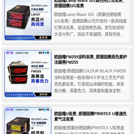
欧励隆Lamp Black 101调色用灯法炭黑_
原德固赛101炭黑
欧励隆Lamp Black 101（原赢创德固赛
101炭黑）是德固赛公司开发的一款高纯度
灯黑法炭黑，呈蓝相黑色调，原生粒径较
大且分布广，因此不易凝团，具有优良的
流动性和易分散性，101炭黑一般不建议用
于主色，但可用于调色，用作塑料和涂料
中的调色炭黑有很好的防分色性能，推荐
欧励隆FW255涂料炭黑_原德固赛高色素炉
用于金属铸造的覆盖层，蓄电池，石墨部
法碳黑FW255
件，硬制金属...
欧励隆/原德固赛COLOUR BLACK FW255
涂料炭黑是一款采用HCF炉法工艺生产的
高色素炭黑，它表现出卓越的性能，具有
易分散、高着色力、高黑度和量身定制的
平衡特性，欧励隆FW255高色素涂料炭黑
可用于溶剂型和水性涂料体系，为配方设
计师提供了高喷射涂料可能性，广泛适用
欧励隆U炭黑_原德固赛PRINTEX U普通色
于各种中高端涂料工业领域，如汽车OEM
素气法炭黑
涂料、汽...
欧励隆(原赢创德固赛)PRINTEX U炭黑是