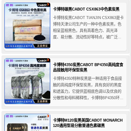
低，VXC72特种导电炭黑经过多年实践证
卡博特碳黑CABOT CSX863中色素炭黑
明在导电应用中具有优良的性能表现，让
卡博特炭黑CABOT TIANJIN CSX863是卡
配料员有信心在广...
博特天津公司生产的一种中色素炭黑，色
相呈蓝相黑色，具有高着色力、高光泽
度、易分散、流动性好等特点，被广泛应
用于油墨、涂料、塑料、橡胶等领域中。
卡博特4350炭黑CABOT BP4350高纯度食
品接触用环保型炭黑
卡博特4350特种炭黑是一种适用于食品接
触的高纯度环保型炭黑，具有良好的黑度
和遮盖力，它提供蓝相底色调以及优良的
分散性和母料稀释性，卡博特BP4350环保
型炭黑满足在塑料中使用时的美国食品药
品管理局 (FDA) 要求的各种食品接触应
用，适用于硬质食品包装、食品软包装、
卡博特M120炭黑美国CABOT MONARCH
热成型托盘和需要高纯度的非食品应用
120通用型易分散普通色素碳黑
等。