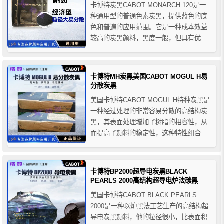
卡博特炭黑CABOT MONARCH 120是一
种通用型的普通色素炭黑，提供蓝色的底
色和普遍的应用范围。它是一种成本效益
较高的炭黑颜料，黑度一般，但具有优良
的耐磨性和易分散性，以及良好的粘度和
流动性等优点，卡博特M120炭黑可以在大
多数系统中应用，适用于卷筒纸胶印、冷
卡博特MH炭黑美国CABOT MOGUL H易
固和凸版印刷油墨，也适用于不需要高黑
分散炭黑
度的一般工业涂料...
美国卡博特CABOT MOGUL H特种炭黑是
一种经过处理的非常容易分散的高结构炭
黑，其表面处理增加了树脂的相容性，从
而提高了颜料的稳定性，这种特性组合使
卡博特MH易分散炭黑能够在比同类等级更
高的负载水平下加工，具有良好的分散性
和高黑度，用于涂料中有好的稳定性和着
卡博特BP2000超导电炭黑BLACK
色力，可用于各种涂料配方和其他液体体
PEARLS 2000高结构超导电炉法碳黑
系。
美国卡博特CABOT BLACK PEARLS
2000是一种以炉黑法工艺生产的高结构超
导电炭黑颜料，他的粒径很小，比表面积