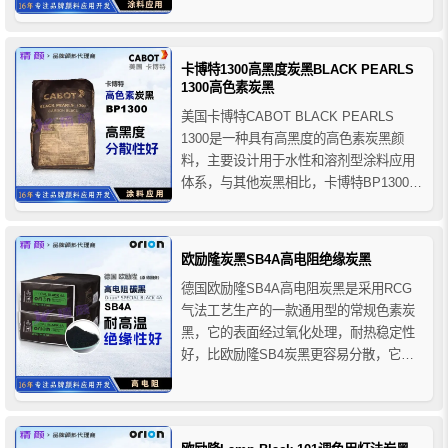
供高黑度的黑色着色以及出色的表面质
量，卡博特M880色素炭黑适用于许多特种
美学应用和需要深黑色、良好表面质量和
卡博特1300高黑度炭黑BLACK PEARLS
保持机械性能的应用，如汽车、工业和其
1300高色素炭黑
他特种涂料所要求的。
美国卡博特CABOT BLACK PEARLS
1300是一种具有高黑度的高色素炭黑颜
料，主要设计用于水性和溶剂型涂料应用
体系，与其他炭黑相比，卡博特BP1300炭
黑相对容易分散，并且赋予了相对强烈的
蓝色底色和光泽度，适合需要标准主色调
着色强度的液体涂料和粉末涂料，例如用
欧励隆炭黑SB4A高电阻绝缘炭黑
于汽车应用的涂料、木器和电子涂料，其
德国欧励隆SB4A高电阻炭黑是采用RCG
中高黑度是主...
气法工艺生产的一款通用型的常规色素炭
黑，它的表面经过氧化处理，耐热稳定性
好，比欧励隆SB4炭黑更容易分散，它的
高电阻性是欧励隆炭黑中绝缘性能最好
的，适用于高品质包装油墨、复写纸、冲
击转印色带和绝缘材料的着色。