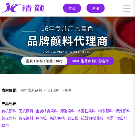
登录
注册
当前位置：
颜料染料品牌
>
化工颜料
>
炭黑
产品列表：
有机颜料
无机颜料
金属络合染料
溶剂染料
水溶性染料
纳米颜料
特殊颜料
荧光颜料
荧光染料
色母粒
色浆/色精
钛白粉
硫酸钡/硫化锌
炭黑
增白剂
助剂