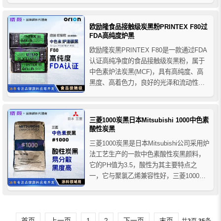
度面漆，如汽车原厂漆、修补漆、金属
漆、塑胶漆等高档涂料，其优异的性能也
适用于任何需要非常高黑度的塑料、橡
欧励隆食品接触级炭黑粉PRINTEX F80过
胶、涂料、油墨...
FDA高纯度炉黑
欧励隆炭黑PRINTEX F80是一款通过FDA
认证高纯净度的食品接触级炭黑粉，属于
中色素炉法炭黑(MCF)，具有高纯度、高
黑度、高着色力，良好的光泽和流动性，
以及更好的分散性能等特点，该产品环保
性好，已做过ROHS检测和通过FDA认
证，可满足客户产品的高品质要求。
三菱1000炭黑日本Mitsubishi 1000中色素
酸性炭黑
三菱1000炭黑是日本Mitsubishi公司采用炉
法工艺生产的一款中色素酸性炭黑颜料，
它的PH值为3.5，酸性为其主要特点之
一，它与聚氯乙烯兼容性好，三菱1000酸
性炭黑适用于涂料及树脂着色方面，广泛
用作报纸油墨、印刷油墨、树脂着色、皮
革、涂料、碳粉、纸张着色、墨汁以及陶
瓷为主的各种领域。
首页
上一页
1
2
下一页
末页
共
2
页
35
条