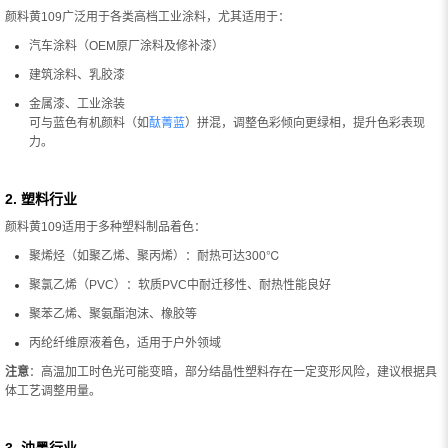
颜料黄109广泛用于各类高档工业涂料，尤其适用于：
汽车涂料（OEM原厂涂料及修补漆）
建筑涂料、乳胶漆
金属漆、工业涂装
可与蓝色有机颜料（如
酞菁蓝
）拼混，调整色彩倾向更绿相，提升色彩表现
力。
2. 塑料行业
颜料黄109适用于多种塑料制品着色：
聚烯烃（如聚乙烯、聚丙烯）：耐热可达300℃
聚氯乙烯（PVC）：软质PVC中耐迁移性、耐热性能良好
聚苯乙烯、聚氨酯泡沫、橡胶等
丙纶纤维原液着色，适用于户外领域
注意
：高温加工时色光可能变暗，部分结晶性塑料存在一定变形风险，建议根据具
体工艺调整用量。
3. 油墨行业