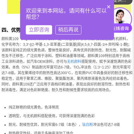
×
欢迎来到本网站，请问有什么可以
帮您？
立即咨询
稍后再说
四、优势与特性
颜料黄109（Pigment Yellow 109）是一种基于异吲哚啉结构的高性能有机颜料，
化学名称为：3,3'-[(2-甲基-1,3-亚苯基)二亚氨基]双[4,5,6,7-四氯-1H-异吲哚-1-酮]；
该颜料呈纯正的绿光黄色调，整体性能良好，具有优异的耐热性、耐光性、耐酸碱
性及不迁移性，广泛应用于涂料、塑料和油墨等领域。颜料黄109特别适用于高档
工业涂料调色，如汽车OEM涂料，亦可与
无机颜料
搭配使用，赋予深邃饱满的色彩
效果。本色（5%）制品耐光牢度可达6-7级，TiO₂冲淡色（1:3~1:25）耐光牢度可
达7-8级。其在聚烯烃中的耐热性高达300℃，在软质PVC中具备良好的耐迁移性和
稳定性，适用于聚苯乙烯、橡胶、聚氨酯泡沫、聚丙烯原液着色及丙纶纺丝着色。
同时，颜料黄109还广泛应用于高档印刷油墨，表现出良好的耐溶剂性、耐热性和
耐消毒性，满足对色彩鲜艳度、耐久性和耐候性要求较高的应用场合。
纯正鲜艳的绿光黄色，色泽明亮
透明型，与无机颜料搭配使用，可获得深邃饱满的色彩
耐光、耐候性优异，耐光牢度6-7级（本色），
钛白粉
冲淡色可达7-8级
耐热稳定性好，适用于多种高温加工场合