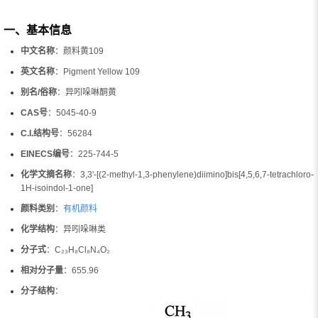
一、基本信息
中文名称
：颜料黄109
英文名称
：Pigment Yellow 109
别名/俗称
：异吲哚啉酮黄
CAS号
：5045-40-9
C.I.结构号
：56284
EINECS编号
：225-744-5
化学文摘名称
：3,3'-[(2-methyl-1,3-phenylene)diimino]bis[4,5,6,7-tetrachloro-
1H-isoindol-1-one]
颜料类别
：
有机颜料
化学结构
：异吲哚啉类
分子式
：C₂₃H₈Cl₈N₄O₂
相对分子量
：655.96
分子结构
：