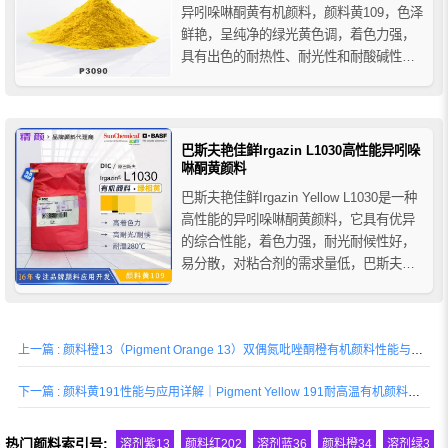
异吲哚啉酮黄有机颜料，颜料黄109，色泽
鲜艳，呈纯净的绿光黄色调，着色力强，
具有出色的耐热性、耐光性和耐酸碱性等
牢度特性 ，其用于聚烯烃着色耐热可达
300℃，在软质PVC中不迁移，在涂料工
业中主要用于为高档工业涂料调色，特别
适合与无机颜料配色可获得非常深的颜
巴斯夫艳佳鲜Irgazin L1030高性能异吲哚
色。
啉酮黄颜料
巴斯夫艳佳鲜Irgazin Yellow L1030是一种
高性能的异吲哚啉酮黄颜料，它具有优异
的综合性能，着色力强，耐光耐候性好，
易分散，对粘合剂的需求量低，巴斯夫
L1030异吲哚啉酮黄有机颜料主要用于涂料
和印刷油墨行业的着色，适用于水性和溶
剂型体系，推荐用于高质量的工业涂料、
上一篇 : 颜料橙13（Pigment Orange 13）双偶氮吡唑酮橙有机颜料性能与应用介绍
汽车涂料和修补漆，也推荐用于需要高牢
度和耐...
下一篇 : 颜料黄191性能与应用详解｜Pigment Yellow 191耐高温有机颜料黄介绍
热门颜料索引号:
溶剂紫13
颜料红202
溶剂蓝36
颜料橙34
溶剂绿3