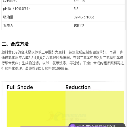
比表面积
24 m²/g
pH值（10%浆料）
5.8
吸油量
39-45 g/100g
遮盖力
透明型
三、合成方法
颜料黄109的合成是以邻苯二甲酸酐为原料，经氯化反应制备四氯苯酐，再进一步
通过氯化反应合成3,3,4,5,6,7-六氯异吲哚啉酮，在邻二氯苯中与2,6-二氨基甲苯进
行缩合反应；生成物过滤，以邻二氯苯洗涤，再过滤，干燥；合成的粗品颜料再进
行颜料化处理，最终得到C.I. 颜料黄109成品。
你们有免费样品提供吗？