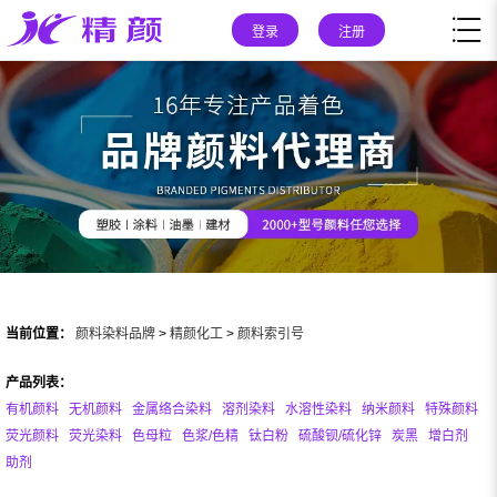
登录
注册
当前位置：
颜料染料品牌
>
精颜化工
>
颜料索引号
产品列表：
有机颜料
无机颜料
金属络合染料
溶剂染料
水溶性染料
纳米颜料
特殊颜料
荧光颜料
荧光染料
色母粒
色浆/色精
钛白粉
硫酸钡/硫化锌
炭黑
增白剂
助剂