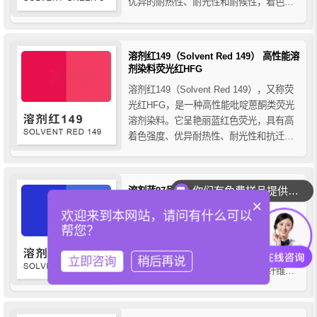
优异的耐热性、耐光性和耐候性，着色力
高且抗迁移性能出色，广泛应用于塑料、
纤维、涂料、油墨及橡胶等材料的着色，
为工业产品提供持久、稳定且高效的荧光
溶剂红149（Solvent Red 149） 高性能溶
绿黄色效果。
剂染料荧光红HFG
溶剂红149（Solvent Red 149），又称荧
光红HFG，是一种高性能吡啶蒽酮类荧光
溶剂染料。它呈艳丽蓝红色荧光，具有高
着色强度、优异耐热性、耐光性和抗迁移
性。广泛应用于塑料、工程树脂、聚酯纤
维、尼龙、油墨、涂料及色母粒中，尤其
适用于高可视性和警示性制品的着色，兼
你们有免费样品提供吗？
溶剂蓝97号蓝染料（Solvent Blue 97）的
具透明度和持久稳定的色彩效果，是工业
×
结构式、性能与合成方法
着色领域的理...
欢迎来到本网站，请问有什么可以
溶剂蓝97（Solvent Blue 97）别名透明蓝
帮您？
RR、溶剂蓝RR，是一种高性能蒽醌类溶
剂染料，它广泛应用于PS、ABS、PC、
立即咨询
稍后再说
PVC、PET等塑料及涤纶、尼龙等纤维的
着色，并提供分子级均匀着色效果。本文
详细介绍了溶剂蓝97的分子结构、性能特