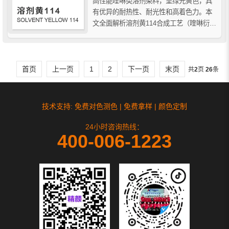
高性能喹啉类溶剂染料，呈绿光黄色，具
有优异的耐热性、耐光性和高着色力。本
文全面解析溶剂黄114合成工艺（喹啉衍生
物缩合法）、分子结构（C18H11NO3）、
理化性质及主要用途，涵盖工程塑料
（PS/ABS/PC等）、合成纤维（涤纶/锦
纶）染色、油墨涂料等领域，助您...
首页
上一页
1
2
下一页
末页
共
2
页
26
条
技术支持: 免费对色测色 | 免费拿样 | 颜色定制
24小时咨询热线：
400-006-1223