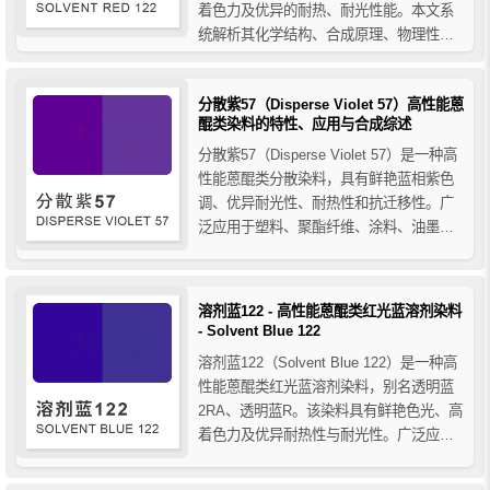
着色力及优异的耐热、耐光性能。本文系
统解析其化学结构、合成原理、物理性质
及应用特点，详细介绍其在木器漆、真空
电镀、印刷油墨、皮革涂饰、铝箔着色及
分散紫57（Disperse Violet 57）高性能蒽
塑料透明涂层等领域的应用，并对比其与
醌类染料的特性、应用与合成综述
颜料红122的本质区别，同时说明金属络合
染料...
分散紫57（Disperse Violet 57）是一种高
性能蒽醌类分散染料，具有鲜艳蓝相紫色
调、优异耐光性、耐热性和抗迁移性。广
泛应用于塑料、聚酯纤维、涂料、油墨及
高温加工工程塑料着色，兼具高透明度和
良好分散性。本文详细解析其性能特点、
应用领域及合成工艺，为塑料与纤维染色
溶剂蓝122 - 高性能蒽醌类红光蓝溶剂染料
提供专业参考。
- Solvent Blue 122
溶剂蓝122（Solvent Blue 122）是一种高
性能蒽醌类红光蓝溶剂染料，别名透明蓝
2RA、透明蓝R。该染料具有鲜艳色光、高
着色力及优异耐热性与耐光性。广泛应用
于PET、PC、ABS等工程塑料着色，以及
合成纤维、油墨、橡胶、油品和蜡烛等领