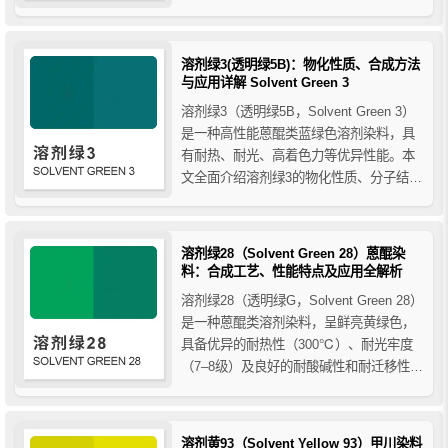
抗迁移性。广泛应用于工程塑料、聚酯纤
维、油墨、涂料及包装装饰材料等领域，
能够在高温加工和户外环境中保持稳定的
溶剂绿3(透明绿5B)：物化性质、合成方法
颜色。本文全面解析溶剂蓝104的理化性
与应用详解 Solvent Green 3
质、生产...
溶剂绿3（透明绿5B，Solvent Green 3）
是一种高性能蒽醌类蓝绿色溶剂染料，具
有耐热、耐光、高着色力等优异性能。本
文全面介绍溶剂绿3的物化性质、分子结
构、工业合成方法及应用领域，包括塑
料、树脂、涂料、油墨、化妆品及烟火等
行业，为染料选材和工艺优化提供专业参
溶剂绿28（Solvent Green 28）蒽醌染
考。
料：合成工艺、性能特点及应用全解析
溶剂绿28（透明绿G，Solvent Green 28）
是一种蒽醌类溶剂染料，呈鲜亮黄绿色，
具备优异的耐热性（300℃）、耐光牢度
（7–8级）及良好的耐酸碱性和耐迁移性。
本文全面介绍溶剂绿28的理化性质、性能
特点、合成工艺及在塑料、涂料、油墨和
纤维着色中的应用。
溶剂黄93（Solvent Yellow 93）甲川染料