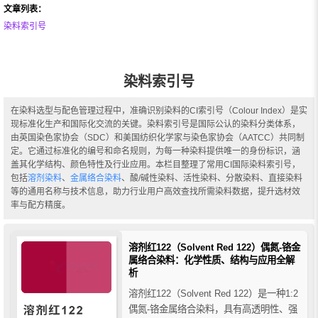
文章列表：
染料索引号
染料索引号
在染料选型与配色管理过程中，准确识别染料的CI索引号（Colour Index）是实
现标准化生产和国际化交流的关键。染料索引号是国际公认的染料分类体系，
由英国染色家协会（SDC）和美国纺织化学家与染色家协会（AATCC）共同制
定。它通过标准化的编号和命名规则，为每一种染料提供唯一的身份标识，涵
盖其化学结构、颜色特性及行业应用。本栏目整理了常用CI国际染料索引号，
包括
溶剂染料
、
金属络合染料
、酸/碱性染料、活性染料、分散染料、直接染料
等的通用名称与技术信息，助力行业用户高效查找所需染料数据，提升选材效
率与配方精度。
溶剂红122（Solvent Red 122）偶氮-铬金
属络合染料：化学性质、结构与应用全解
析
溶剂红122（Solvent Red 122）是一种1:2
偶氮-铬金属络合染料，具有高透明性、强