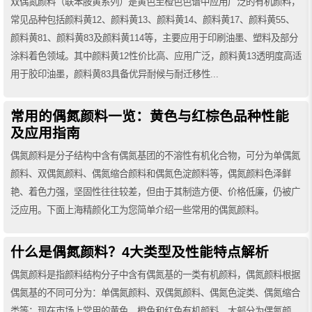
双偶氮颜料（联苯胺黄系列）是黄色至橙色色谱中应用广泛的有机颜料，
常见品种包括颜料黄12、颜料黄13、颜料黄14、颜料黄17、颜料黄55、
颜料黄81、颜料黄83及颜料黄114等，主要应用于印刷油墨、塑料及部分
涂料着色领域。其中颜料黄12性价比高、应用广泛，颜料黄13透明度高适
用于胶印油墨，颜料黄83具备优异耐候与耐迁移性...
常用的偶氮颜料一览：黄色与红棕色品种性能
及应用指南
偶氮颜料是分子结构中含有偶氮基团的不溶性有机化合物，可分为单偶氮
颜料、双偶氮颜料、偶氮缩合颜料和偶氮色淀颜料等，偶氮颜料色泽鲜
艳、着色力强，坚固性往往较差，但由于其制造方便、价格低廉，仍被广
泛应用。下面上海精颜化工为您简单介绍一些常用的偶氮颜料。
什么是偶氮颜料？4大类型及性能特点解析
偶氮颜料是指颜料结构分子中含有偶氮基的一类有机颜料，偶氮颜料根据
偶氮基的不同可分为：单偶氮颜料、双偶氮颜料、偶氮色淀类、偶氮缩合
类等；现在市场上常用的黄色、橙色和红色有机颜料，大部分为偶氮颜