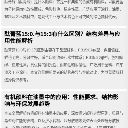
酞菁绿（酞青绿）是什么颜料？它是一种典型的合成有机颜料，以酞菁蓝
为母体经卤化改性而成，色彩鲜艳、稳定性高。广泛应用于涂料、油墨、
塑料及艺术颜料中，是现代工业与艺术着色不可或缺的绿色颜料代表。
酞菁蓝15:0.与15:3有什么区别？结构差异与应
用性能解析
酞菁蓝15:0与15:3的区别主要在于晶型结构，PB15:0为α型，色相偏红、
鲜艳明亮，分散性好，适合印刷油墨和水性体系；PB15:3为β型，色相偏
绿、稳定性高，具优异的耐光性、耐热性和耐候性，广泛用于塑料、汽车
漆及工业涂料。本文详细解析两者的结构差异与性能对比，为酞菁蓝颜料
选择提供参考。
有机颜料在油墨中的应用：性能要求、结构影
响与环保发展趋势
本文全面解析有机颜料在油墨中的应用，深度探讨颜料选型原则、粒径与
晶型对性能的影响，以及挤水转相、超分散剂等先进表面处理与分散技