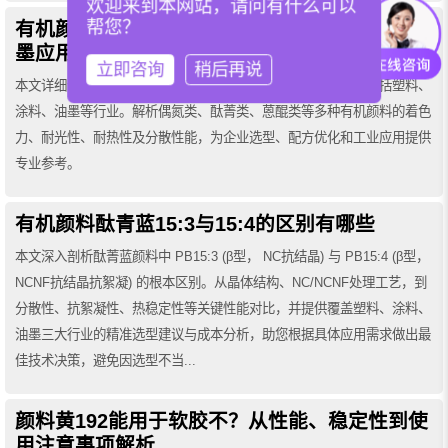
欢迎来到本网站，请问有什么可以
帮您？
有机颜料分类及性能大全——塑料、涂料、油
墨应用指南
立即咨询
稍后再说
本文详细介绍了有机颜料的分类、性能特点及主要应用领域，包括塑料、
涂料、油墨等行业。解析偶氮类、酞菁类、蒽醌类等多种有机颜料的着色
力、耐光性、耐热性及分散性能，为企业选型、配方优化和工业应用提供
专业参考。
有机颜料酞青蓝15:3与15:4的区别有哪些
本文深入剖析酞菁蓝颜料中 PB15:3 (β型， NC抗结晶) 与 PB15:4 (β型，
NCNF抗结晶抗絮凝) 的根本区别。从晶体结构、NC/NCNF处理工艺，到
分散性、抗絮凝性、热稳定性等关键性能对比，并提供覆盖塑料、涂料、
油墨三大行业的精准选型建议与成本分析，助您根据具体应用需求做出最
佳技术决策，避免因选型不当...
颜料黄192能用于软胶不？从性能、稳定性到使
用注意事项解析