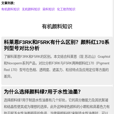
文章列表：
有机颜料知识
无机颜料知识
染料知识
化工助剂知识
有机颜料知识
科莱恩F3RK和F5RK有什么区别？颜料红170系
列型号对比分析
了解科莱恩F3RK和F5RK的区别。本文结合科莱恩（现 苏达山）Graphtol
和Novoperm系列产品，对比分析F3RK与F5RK两种颜料红170（Pigment
Red 170）型号在色相、透明度、遮盖力、粒径特点及应用定位等方面的
差异。
为什么选择颜料绿7用于水性油墨？
选择颜料绿7用于制造水性油墨有几个好处，它的高分散能力及其抗絮凝
和结晶性使其成为理想的选择，此外这种绿色颜料的小颗粒和高着色力有
助于赋予水性油墨明亮的色调，当使用颜料绿7来制造水性油墨时，可以