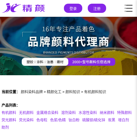
登录
注册
当前位置：
颜料染料品牌
>
精颜化工
>
颜料知识
>
有机颜料知识
产品列表：
有机颜料
无机颜料
金属络合染料
溶剂染料
水溶性染料
纳米颜料
特殊颜料
荧光颜料
荧光染料
色母粒
色浆/色精
钛白粉
硫酸钡/硫化锌
炭黑
增白剂
助剂