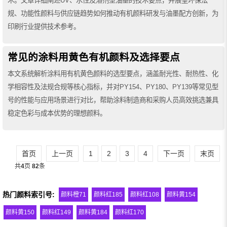
术。文章详细阐述UV、水性及溶剂型油墨的技术要点，并展望环保法
规、功能性颜料与供应链趋势如何推动有机颜料研发与油墨配方创新，为
印刷行业提供技术参考。
常见的涂料用黄色有机颜料及选择要点
本文系统解析涂料用有机黄色颜料的选型要点，涵盖耐光性、耐热性、化
学相容性及法规合规等核心指标，并对PY154、PY180、PY139等常见型
号的性能与应用场景进行对比，帮助涂料制造商和采购人员高效挑选兼具
稳定色彩与成本优势的理想颜料。
首页
上一页
1
2
3
4
下一页
末页
共
4
页
82
条
热门颜料索引号:
颜料橙71
颜料红185
颜料红108
颜料黄154
颜料黄150
颜料红149
颜料黄184
颜料红170