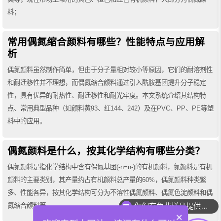
料；
常用偶氮缩合颜料有哪些？性能特点与应用解
析
偶氮颜料虽然制作简单，但由于分子量相对较小等原因，它们的耐溶剂性
和耐迁移性并不理想，而偶氮缩合颜料通过引入酰胺基团提升分子稳定
性，具有优异的耐热性、耐迁移性和耐光牢度。本文系统介绍其结构特
点、常用典型品种（如颜料黄93、红144、242）及在PVC、PP、PE等塑
料中的应用。
偶氮颜料是什么，按其化学结构有哪些分类？
偶氮颜料是指化学结构中含有偶氮基团(-n=n-)的有机颜料，氮颜料是有机
颜料的主要类别，其产量约占有机颜料总产量的60%，偶氮颜料种类繁
多、性能各异，按其化学结构可分为不溶性偶氮颜料、偶氮色淀颜料和偶
氮缩合颜料等。
你们有免费样品提供吗？
×