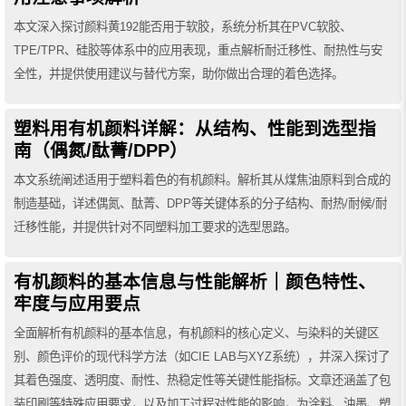
本文深入探讨颜料黄192能否用于软胶，系统分析其在PVC软胶、
TPE/TPR、硅胶等体系中的应用表现，重点解析耐迁移性、耐热性与安
全性，并提供使用建议与替代方案，助你做出合理的着色选择。
塑料用有机颜料详解：从结构、性能到选型指
南（偶氮/酞菁/DPP）
本文系统阐述适用于塑料着色的有机颜料。解析其从煤焦油原料到合成的
制造基础，详述偶氮、酞菁、DPP等关键体系的分子结构、耐热/耐候/耐
迁移性能，并提供针对不同塑料加工要求的选型思路。
有机颜料的基本信息与性能解析｜颜色特性、
牢度与应用要点
全面解析有机颜料的基本信息，有机颜料的核心定义、与染料的关键区
别、颜色评价的现代科学方法（如CIE LAB与XYZ系统），并深入探讨了
其着色强度、透明度、耐性、热稳定性等关键性能指标。文章还涵盖了包
装印刷等特殊应用要求，以及加工过程对性能的影响，为涂料、油墨、塑