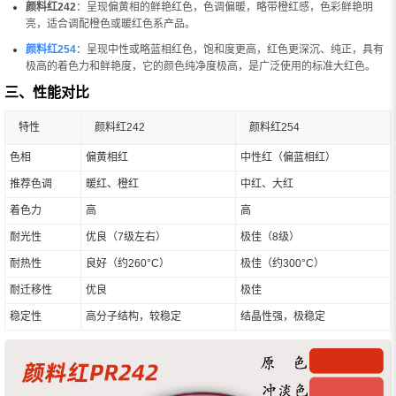
颜料红242
：呈现偏黄相的鲜艳红色，色调偏暖，略带橙红感，色彩鲜艳明
亮，适合调配橙色或暖红色系产品。
颜料红254
：呈现中性或略蓝相红色，饱和度更高，红色更深沉、纯正，具有
极高的着色力和鲜艳度，它的颜色纯净度极高，是广泛使用的标准大红色。
三、性能对比
特性
颜料红242
颜料红254
色相
偏黄相红
中性红（偏蓝相红）
推荐色调
暖红、橙红
中红、大红
着色力
高
高
耐光性
优良（7级左右）
极佳（8级）
耐热性
良好（约260°C）
极佳（约300°C）
耐迁移性
优良
极佳
稳定性
高分子结构，较稳定
结晶性强，极稳定