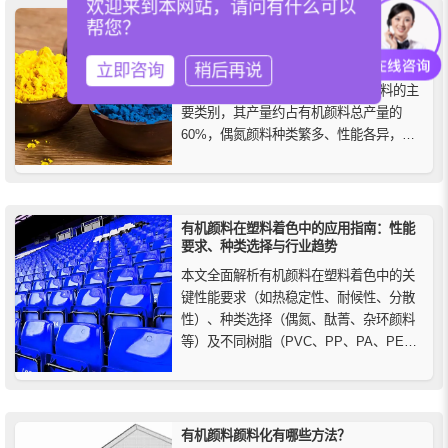
欢迎来到本网站，请问有什么可以
偶氮颜料是什么，按其化学结构有哪些分
帮您？
类？
偶氮颜料是指化学结构中含有偶氮基团(-
立即咨询
稍后再说
n=n-)的有机颜料，氮颜料是有机颜料的主
要类别，其产量约占有机颜料总产量的
60%，偶氮颜料种类繁多、性能各异，按
其化学结构可分为不溶性偶氮颜料、偶氮
色淀颜料和偶氮缩合颜料等。
有机颜料在塑料着色中的应用指南：性能
要求、种类选择与行业趋势
本文全面解析有机颜料在塑料着色中的关
键性能要求（如热稳定性、耐候性、分散
性）、种类选择（偶氮、酞菁、杂环颜料
等）及不同树脂（PVC、PP、PA、PET
等）的着色技术，并探讨环保型与高性能
颜料的发展趋势，助力塑料行业优化着色
方案。
有机颜料颜料化有哪些方法？