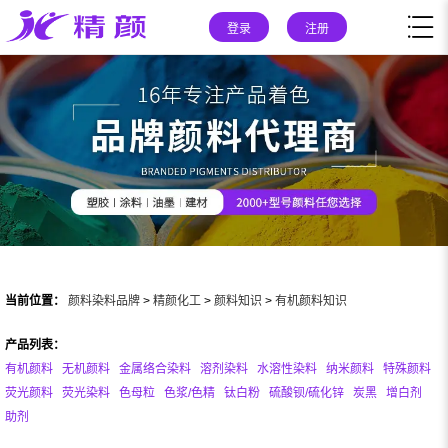
登录
注册
当前位置：
颜料染料品牌
>
精颜化工
>
颜料知识
>
有机颜料知识
产品列表：
有机颜料
无机颜料
金属络合染料
溶剂染料
水溶性染料
纳米颜料
特殊颜料
荧光颜料
荧光染料
色母粒
色浆/色精
钛白粉
硫酸钡/硫化锌
炭黑
增白剂
助剂