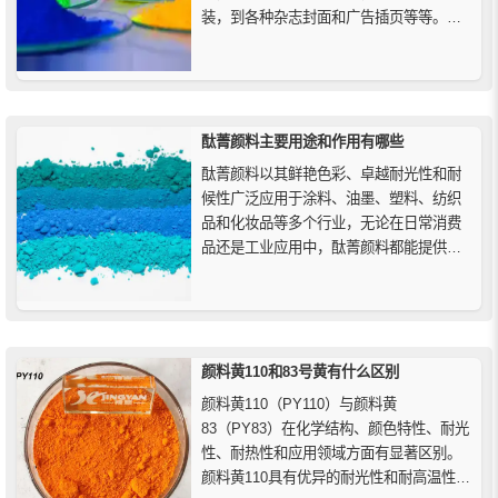
装，到各种杂志封面和广告插页等等。随
着商品经济和科学技术的发展，荧光颜料
及其性能在更多领域得到了广泛的应用。
酞菁颜料主要用途和作用有哪些
酞菁颜料以其鲜艳色彩、卓越耐光性和耐
候性广泛应用于涂料、油墨、塑料、纺织
品和化妆品等多个行业，无论在日常消费
品还是工业应用中，酞菁颜料都能提供持
久的色彩效果，满足环保和安全要求，成
为现代制造业不可或缺的高性能颜料。
颜料黄110和83号黄有什么区别
颜料黄110（PY110）与颜料黄
83（PY83）在化学结构、颜色特性、耐光
性、耐热性和应用领域方面有显著区别。
颜料黄110具有优异的耐光性和耐高温性