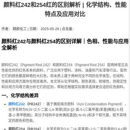
颜料红242和254红的区别解析 | 化学结构、性能
特点及应用对比
作者： 精颜化工 | 日期： 2025-05-26 | 点击量：
颜料红242与颜料红254的区别详解｜色相、性能与应用
全解析
颜料红242（Pigment Red 242）和颜料红254（Pigment Red 254）是两种常见且
性能优异的红色系有机颜料，广泛应用于塑料、涂料、油墨和汽车漆等行业。虽然
它们的颜色都是鲜艳的大红色，但本质上属于两种完全不同的化学类型，在结构、
性能和应用方面存在明显差异。本文将从化学结构、颜色表现、耐候性、热稳定性
和应用方向等方面分析它们的区别，帮助您根据实际需求选择更合适的红色颜料。
一、化学结构差异
颜料红242
（PR242）
：属于偶氮缩合颜料（Azo Condensation Pigment），
化学名称为N,N'-(2,5-二氯-1,4-苯撑)双[4-[[2-氯-5-(三氟甲基)苯基]偶氮]-3-羟
基-2-萘甲酰胺]；其分子结构中含有偶氮基团(-N=N-)和多个取代基，赋予其特
定的颜色和性能。
颜料红254（PR254）
：化学名称为3,6-二(4-氯苯基)-2,5-二氢吡咯并[3,4-c]吡