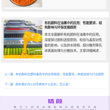
能，广泛用于汽车涂料和高温加工塑料着
色；而83号黄适用于低温加工的软塑料和
常规涂料。了解它们的差异，帮助您选择
适合的黄色有机颜料。
有机颜料在油墨中的应用：性能要求、结
构影响与环保发展趋势
本文全面解析有机颜料在油墨中的应用，
深度探讨颜料选型原则、粒径与晶型对性
能的影响，以及挤水转相、超分散剂等先
进表面处理与分散技术。文章详细阐述
UV、水性及溶剂型油墨的技术要点，并展
望环保法规、功能性颜料与供应链趋势如
何推动有机颜料研发与油墨配方创新，为
印刷行业提供技术参考。
上一篇 : 有机颜料在塑料着色中的应用指南：性能要求、种类选择与行业趋势
下一篇 : 颜料黄83与139号黄有什么区别，怎么选？