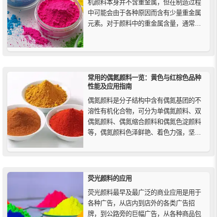
机颜料本身并不含重金属，但在制造过程
中可能会由于各种原因而含有少量重金属
元素。对于颜料中的重金属含量，通常需
要进行专业的检测，消费者在选择有机颜
料时，应该参考产品的安全数据表、认证
信息及厂商的环保声明，确保所选产品符
合环保和健康标准。
常用的偶氮颜料一览：黄色与红棕色品种
性能及应用指南
偶氮颜料是分子结构中含有偶氮基团的不
溶性有机化合物，可分为单偶氮颜料、双
偶氮颜料、偶氮缩合颜料和偶氮色淀颜料
等，偶氮颜料色泽鲜艳、着色力强，坚固
性往往较差，但由于其制造方便、价格低
廉，仍被广泛应用。下面上海精颜化工为
您简单介绍一些常用的偶氮颜料。
荧光颜料的应用
荧光颜料最早及最广泛的商业应用是用于
各种广告，从店内到店外的各类广告招
牌，到公路旁的巨幅广告，从各种商品包