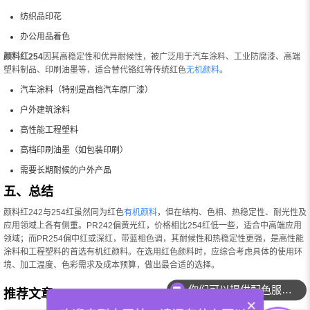
纺织品印花
办公用品着色
颜料红254
因其高稳定性和优异耐候性，被广泛用于汽车涂料、工业防腐漆、高端
塑料制品、印刷油墨等，适合替代铬红等传统红色
无机颜料
。
汽车涂料（特别是高档汽车原厂漆）
户外建筑涂料
高性能工程塑料
高档印刷油墨（如包装印刷）
需要长期耐候的户外产品
五、总结
颜料红242与254红虽然同为红色
有机颜料
，但在结构、色相、热稳定性、耐光性及
应用领域上各有侧重。PR242偏黄光红，价格相比254红低一些，适合中高端应用
领域；而PR254偏中红或深红，带蓝相色调，其耐候性和热稳定性更强，是高性能
涂料和工程塑料的首选有机红颜料。在选用红色颜料时，应综合考虑具体的使用环
境、加工温度、色彩需求及成本预算，做出最合适的选择。
你们可以提供配色服务吗？
推荐文章：
×