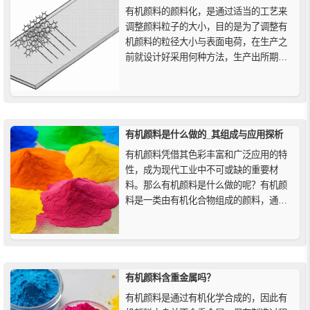
有机颜料的颜料化，是通过适当的工艺来
调整颜料粒子的大小，目的是为了调整有
机颜料的粒径大小与表面电荷，在生产之
前就设计好采用何种方法，生产出所期望
粒径大小的颜料品种。有机颜料的颜料化
主要方法有：捏合法、球磨法、有机溶剂
处理、表面处理等。
有机颜料是什么做的_其组成与应用探析
有机颜料凭借其色彩丰富和广泛应用的特
性，成为现代工业中不可或缺的重要材
料。那么有机颜料是什么做的呢？有机颜
料是一类由有机化合物组成的颜料，通常
通过化学合成或从植物中提取获得，在制
作过程中，有机颜料的分子结构决定了其
颜色和性能。不同的合成方法，如缩合反
应、酰胺化和重氮化等，能够生成各种不
同特性的颜料。
有机颜料含重金属吗？
有机颜料是通过有机化学合成的，因此有