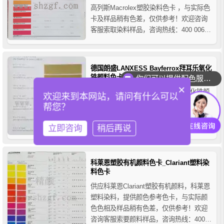
高列斯Macrolex塑胶染料色卡 ，与实际色
卡及样品稍有色差，仅供参考！欢迎咨询
客服索取染料样品，咨询热线：400 006
1223，进口颜料染料代理-精颜化工。
德国朗盛LANXESS Bayferrox拜耳乐氧化
铁颜料色卡
你们可以提供配色服务吗？
×
德国LANXESS Bayferrox拜耳乐氧化铁颜
欢迎来到本网站，请问有什么可以
料色卡,朗盛拜耳乐颜料色卡 ，与实际色卡
帮您？
及样品稍有色差，仅供参考！咨询热线：
400 006 1223，进口颜料染料代理-精颜化
立即咨询
稍后再说
工。
科莱恩塑胶有机颜料色卡_Clariant塑料染
料色卡
供应科莱恩Clariant塑胶有机颜料，科莱恩
塑料染料，提供颜色参考色卡，与实际颜
色色相及样品稍有色差，仅供参考！欢迎
咨询客服索要颜料样品，咨询热线：400