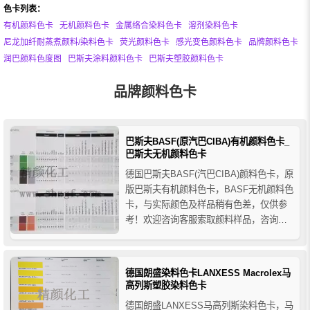
色卡列表：
有机颜料色卡
无机颜料色卡
金属络合染料色卡
溶剂染料色卡
尼龙加纤耐蒸煮颜料/染料色卡
荧光颜料色卡
感光变色颜料色卡
品牌颜料色卡
润巴颜料色度图
巴斯夫涂料颜料色卡
巴斯夫塑胶颜料色卡
品牌颜料色卡
巴斯夫BASF(原汽巴CIBA)有机颜料色卡_
巴斯夫无机颜料色卡
德国巴斯夫BASF(汽巴CIBA)颜料色卡，原
版巴斯夫有机颜料色卡，BASF无机颜料色
卡，与实际颜色及样品稍有色差，仅供参
考！欢迎咨询客服索取颜料样品，咨询热
线：400 006 1223，进口颜料染料代理-精
颜化工。
德国朗盛染料色卡LANXESS Macrolex马
高列斯塑胶染料色卡
德国朗盛LANXESS马高列斯染料色卡，马