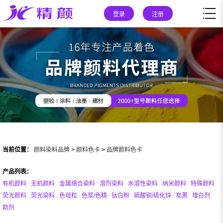
登录
注册
当前位置：
颜料染料品牌
>
颜料色卡
>
品牌颜料色卡
产品列表：
有机颜料
无机颜料
金属络合染料
溶剂染料
水溶性染料
纳米颜料
特殊颜料
荧光颜料
荧光染料
色母粒
色浆/色精
钛白粉
硫酸钡/硫化锌
炭黑
增白剂
助剂