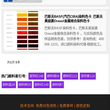
006 1223，进口颜料染料代理商-精颜化
工。
巴斯夫BASF(汽巴CIBA)染料色卡_巴斯夫
奥丽素Orasol金属络合染料色卡
巴斯夫BASF染料色卡，巴斯夫奥丽素
Orasol金属络合染料色卡 ，与实际颜色及
样品稍有色差，仅供参考！咨询热线：400
006 1223，进口颜料染料代理-精颜化工。
共
1
页
5
条
热门颜料索引号:
溶剂红149
颜料绿50
颜料红112
溶剂黄114
颜料蓝28
颜料棕25
颜料红149
颜料绿7
技术支持: 免费对色测色 | 免费拿样 | 颜色定制