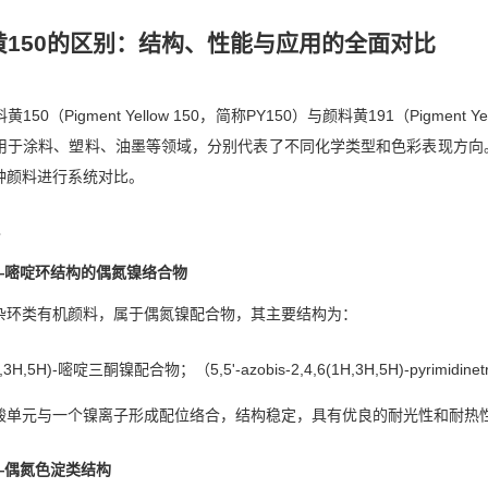
黄150的区别：结构、性能与应用的全面对比
0（Pigment Yellow 150，简称PY150）与颜料黄191（Pigmen
用于涂料、塑料、油墨等领域，分别代表了不同化学类型和色彩表现方向
种颜料进行系统对比。
——嘧啶环结构的偶氮镍络合物
的杂环类有机颜料，属于偶氮镍配合物，其主要结构为：
H,3H,5H)-嘧啶三酮镍配合物；（5,5'-azobis-2,4,6(1H,3H,5H)-pyrimidinetr
酸单元与一个镍离子形成配位络合，结构稳定，具有优良的耐光性和耐热
——偶氮色淀类结构