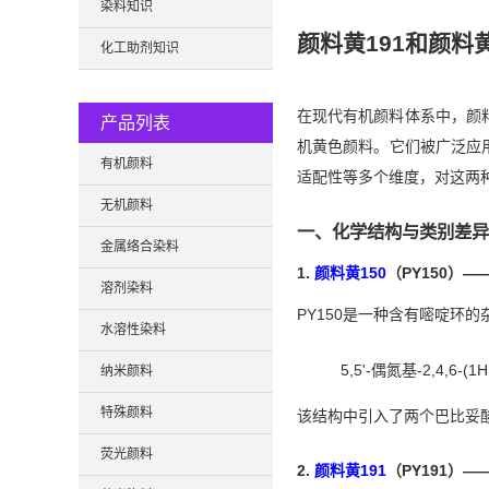
染料知识
颜料黄191和颜料
化工助剂知识
在现代有机颜料体系中，颜料黄15
产品列表
机黄色颜料。它们被广泛应
有机颜料
适配性等多个维度，对这两
无机颜料
一、化学结构与类别差异
金属络合染料
1.
颜料黄150
（PY150）
溶剂染料
PY150是一种含有嘧啶环
水溶性染料
5,5'-偶氮基-2,4,6-(1
纳米颜料
特殊颜料
该结构中引入了两个巴比妥
荧光颜料
2.
颜料黄191
（PY191）