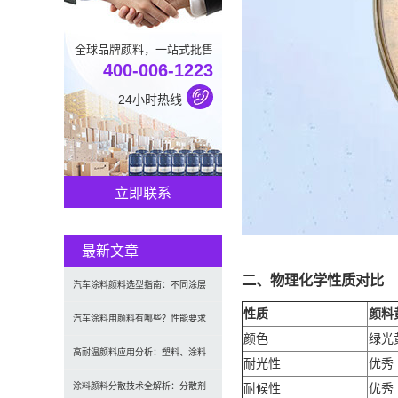
全球品牌颜料，一站式批售
400-006-1223
24小时热线
立即联系
最新文章
二、物理化学性质对比
汽车涂料颜料选型指南：不同涂层
性质
颜料黄
应用要求、OEM与修补漆用颜料区
汽车涂料用颜料有哪些？性能要求
颜色
绿光
别及常见问题
及常用颜料类型介绍
高耐温颜料应用分析：塑料、涂料
耐光性
优秀
及工程材料的选型原则与行业实践
涂料颜料分散技术全解析：分散剂
耐候性
优秀