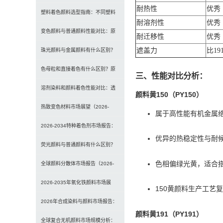
耐热性
优秀（
选型、研磨工艺及常见问题解决
塑料着色颜料选型指南：不同塑料
耐溶剂性
优秀
材料如何选择合适颜料？
变色颜料与普通颜料性能对比：原
耐迁移性
优秀
遮盖力
比19
理、特点及应用差异解析
珠光颜料与金属颜料有什么区别？
原理、效果与应用对比
色母粒和直接着色有什么区别？原
三、性能对比分析：
理、性能与应用全面对比
溶剂染料和颜料着色性能对比：透
颜料黄150（PY150）
明性、耐候性与应用选择全解析
热致变色材料市场展望（2026-
属于高性能有机金属
2034）：2034年将达336亿美元，
2026-2034特种着色剂市场报告：
优异的热稳定性与耐候
亚太份额超四成
规模、份额、趋势及预测
荧光颜料与普通颜料有什么区别？
色相偏绿光黄，适合
发光原理、性能对比及应用解析
全球颜料分散体市场报告（2026-
2033）：无机颜料主导，涂料为最
2026-2035年氧化铁颜料市场展
150黄颜料生产工艺
大应用
望：全球规模将达41亿美元，建筑
2026年合成染料与颜料市场报告：
颜料黄191（PY191）
行业领跑
规模、趋势及2030年增长预测
全球复合无机颜料市场规模分析：