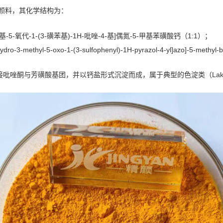
机颜料，其化学结构为：
3-甲基-5-氧代-1-(3-磺苯基)-1H-吡唑-4-基]偶氮-5-甲基苯磺酸钙（1:1）；
hydro-3-methyl-5-oxo-1-(3-sulfophenyl)-1H-pyrazol-4-yl]azo]-5-methyl-
吡唑酮与芳磺酸基团，并以钙盐形式沉淀而成，属于典型的色淀类（Lake 