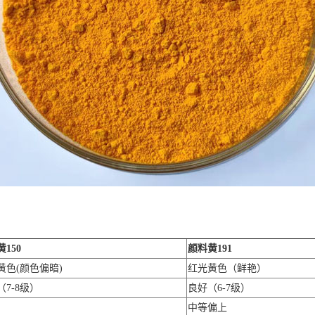
150
颜料黄191
黄色(颜色偏暗)
红光黄色（鲜艳）
（7-8级）
良好（6-7级）
中等偏上