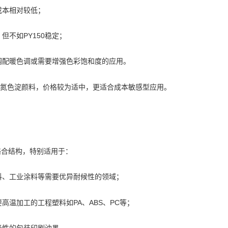
成本相对较低；
但不如PY150稳定；
调配暖色调或需要增强色彩饱和度的应用。
偶氮色淀颜料，价格较为适中，更适合成本敏感型应用。
络合结构，特别适用于：
料、工业涂料等需要优异耐候性的领域；
高温加工的工程塑料如PA、ABS、PC等；