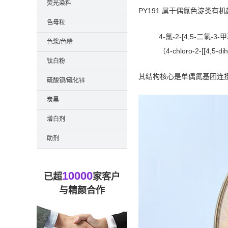
荧光染料
PY191 属于偶氮色淀类有
色母粒
4-氯-2-[4,5-二氢-
色浆/色精
（4-chloro-2-[[4,5-di
钛白粉
其结构核心是单偶氮基团连接
硫酸钡/硫化锌
炭黑
增白剂
助剂
10000
已超
家客户
与精颜合作