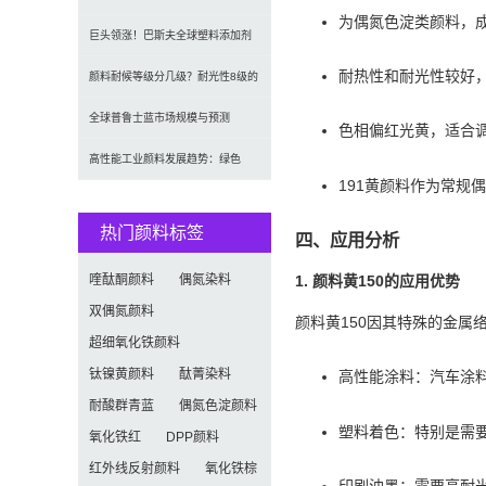
为偶氮色淀类颜料，
（CAGR 7.1%）
2035年达5.39亿美元，建筑与涂料
巨头领涨！巴斯夫全球塑料添加剂
耐热性和耐光性较好，
需求推动增长
涨价20% 原材料成本推高行业价格
颜料耐候等级分几级？耐光性8级的
定义及耐候性测试标准解析
全球普鲁士蓝市场规模与预测
色相偏红光黄，适合
（2026-2034）：按类型、形式、
高性能工业颜料发展趋势：绿色
191黄颜料作为常规
应用及区域深度分析
化、功能化与智能化技术革命
热门颜料标签
四、应用分析
喹酞酮颜料
偶氮染料
1. 颜料黄150的应用优势
双偶氮颜料
颜料黄150因其特殊的金属
超细氧化铁颜料
钛镍黄颜料
酞菁染料
高性能涂料：汽车涂
耐酸群青蓝
偶氮色淀颜料
塑料着色：特别是需要
氧化铁红
DPP颜料
红外线反射颜料
氧化铁棕