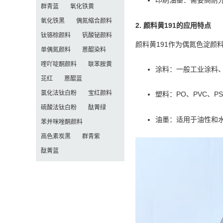
印刷油墨：需要高耐
群青蓝
氧化铁黄
氧化铁黑
偶氮缩合颜料
2. 颜料黄191的应用特点
钛铬棕颜料
钒酸铋颜料
颜料黄191作为偶氮色淀颜
单偶氮颜料
蒽醌染料
喹吖啶酮颜料
联苯胺黄
涂料：一般工业涂料
苝红
蒽醌蓝
氯化法钛白粉
宝红颜料
塑料：PO、PVC、P
硫酸法钛白粉
酞菁绿
油墨：适用于油性和
苯并咪唑酮颜料
高色素炭黑
群青紫
酞菁蓝