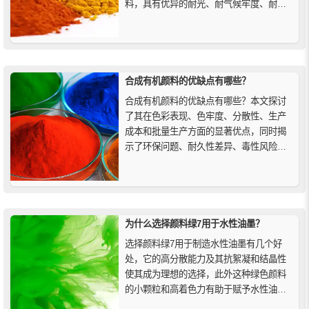
料，具有优异的耐光、耐气候牢度、耐溶
剂等性能，下面精颜化工来为大家介绍一
下常用的几款苯并咪唑酮颜料。
合成有机颜料的优缺点有哪些？
合成有机颜料的优缺点有哪些？本文探讨
了其在色彩表现、色牢度、分散性、生产
成本和批量生产方面的显著优点，同时揭
示了环保问题、耐久性差异、毒性风险以
及对石化原料依赖等挑战。帮助您深入了
解其在现代工业中的应用、环保影响、耐
久性和安全性，为选择适合的颜料提供参
考。
为什么选择颜料绿7用于水性油墨？
选择颜料绿7用于制造水性油墨有几个好
处，它的高分散能力及其抗絮凝和结晶性
使其成为理想的选择，此外这种绿色颜料
的小颗粒和高着色力有助于赋予水性油墨
明亮的色调，当使用颜料绿7来制造水性油