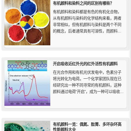
有机颜料和染料之间的区别有哪些？
有机颜料和染料都是有色的有机化合物，
从有机颜料与染料的化学结构来看，两者
非常相似，但有机颜料与染料是两个不同
的概念，后者通常具有可溶性，而颜料在
使用过程中不溶于所使用的介质之中，它
们间的主要区别是应用性能的不同。
开启吸收近红外光的红外活性有机颜料
在光合作用和有机光伏发电中，色素分子
将光转化为电荷。一个化学家团队现在已
经研究出一种不同寻常的有机颜料，这种
颜料通过电荷“开启”，成为一种可以吸收近
红外范围内光线的强效染料，该团队的研
究提出了在电物理材料研究、光伏和传感
器技术系统中的潜在应用。
有机颜料一览：偶氮、酞菁、多环杂环高
性能颜料大全