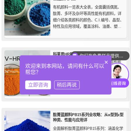
有机颜料一览表大全表，全面囊括偶氮、
酞菁、多环及杂环等高性能有机颜料，详
细介绍各类颜料的颜色、C.I.编号、晶型、
特性及应用领域，覆盖涂料、油墨、塑料
及高端工业选材，为研发、生产及材料采
购提供权威参考。
科莱恩HR和HR02有什么区别
你们有免费样品提供吗？
×
科莱恩83号黄颜料HR和HR02都是高性能
欢迎来到本网站，请问有什么可以
红相黄色有机颜料，主要应用于塑料、橡
帮您？
胶领域。这两支颜料的颜色和性能区别不
大，最主要区别在于HR的粒径比HR02较
立即咨询
稍后再说
小，其透明度更高，适合需要更高透明度
和色彩纯度的应用。
酞菁蓝颜料PB15系列全攻略：从α型到ε型
种类、性能与应用详
全面解析酞菁蓝颜料PB15系列：涵盖化学