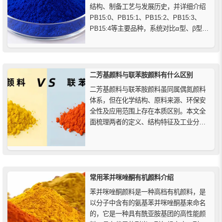
结构、制备工艺与发展历史，并详细介绍
PB15:0、PB15:1、PB15:2、PB15:3、
PB15:4等主要品种，系统对比α型、β型、
ε型晶型的性能差异、色相特点、耐候性与
耐热性，助您快速掌握酞菁蓝在涂料、油
墨、塑料及橡胶等行业中的选型要点与应
用价值。
二芳基颜料与联苯胺颜料有什么区别
二芳基颜料与联苯胺颜料虽同属偶氮颜料
体系，但在化学结构、原料来源、环保安
全性及应用范围上存在本质区别。本文全
面梳理两者的定义、结构特征及工业分类
标准，深入解析为何二芳基颜料仍广泛应
用，而联苯胺颜料因毒性问题逐步被取
代，为颜料行业的材料选择与合规管理提
供专业参考。
常用苯并咪唑酮有机颜料介绍
苯并咪唑酮颜料是一种高档有机颜料，是
以分子中含有的氨基苯并咪唑酮基来命名
的，它是一种具有酰亚胺基团的高性能颜