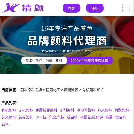
登录
注册
当前位置：
颜料染料品牌
>
精颜化工
>
颜料知识
>
有机颜料知识
产品列表：
有机颜料
无机颜料
金属络合染料
溶剂染料
水溶性染料
纳米颜料
特殊颜料
荧光颜料
荧光染料
色母粒
色浆/色精
钛白粉
硫酸钡/硫化锌
炭黑
增白剂
助剂