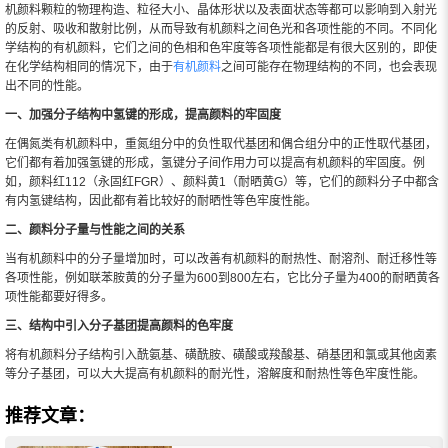
机颜料颗粒的物理构造、粒径大小、晶体形状以及表面状态等都可以影响到入射光
的反射、吸收和散射比例，从而导致有机颜料之间色光和各项性能的不同。不同化
学结构的有机颜料，它们之间的色相和色牢度等各项性能都是有很大区别的，即使
在化学结构相同的情况下，由于
有机颜料
之间可能存在物理结构的不同，也会表现
出不同的性能。
一、加强分子结构中氢键的形成，提高颜料的牢固度
在偶氮类有机颜料中，重氮组分中的负性取代基团和偶合组分中的正性取代基团，
它们都有着加强氢键的形成，氢键分子间作用力可以提高有机颜料的牢固度。例
如，颜料红112（永固红FGR）、颜料黄1（耐晒黄G）等，它们的颜料分子中都含
有内氢键结构，因此都有着比较好的耐晒性等色牢度性能。
二、颜料分子量与性能之间的关系
当有机颜料中的分子量增加时，可以改善有机颜料的耐热性、耐溶剂、耐迁移性等
各项性能，例如联苯胺黄的分子量为600到800左右，它比分子量为400的耐晒黄各
项性能都要好得多。
三、结构中引入
分子
基团提高颜料的色牢度
将有机颜料分子结构引入酰氨基、磺酰胺、磺酸或羧酸基、硝基团和氯或其他卤素
等分子基团，可以大大提高有机颜料的耐光性，溶解度和耐热性等色牢度性能。
推荐文章：