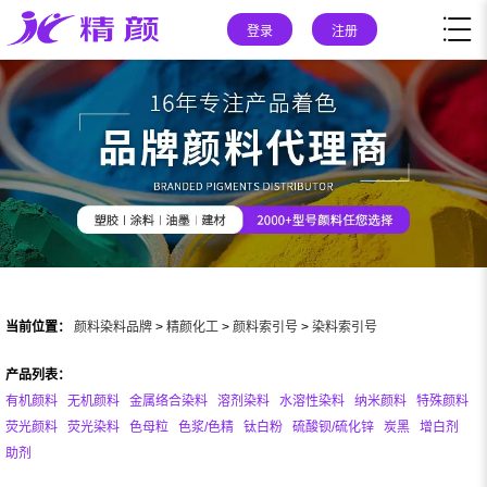
登录
注册
当前位置：
颜料染料品牌
>
精颜化工
>
颜料索引号
>
染料索引号
产品列表：
有机颜料
无机颜料
金属络合染料
溶剂染料
水溶性染料
纳米颜料
特殊颜料
荧光颜料
荧光染料
色母粒
色浆/色精
钛白粉
硫酸钡/硫化锌
炭黑
增白剂
助剂