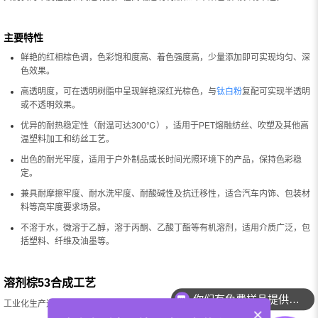
主要特性
鲜艳的红相棕色调，色彩饱和度高、着色强度高，少量添加即可实现均匀、深
色效果。
高透明度，可在透明树脂中呈现鲜艳深红光棕色，与
钛白粉
复配可实现半透明
或不透明效果。
优异的耐热稳定性（耐温可达300℃），适用于PET熔融纺丝、吹塑及其他高
温塑料加工和纺丝工艺。
出色的耐光牢度，适用于户外制品或长时间光照环境下的产品，保持色彩稳
定。
兼具耐摩擦牢度、耐水洗牢度、耐酸碱性及抗迁移性，适合汽车内饰、包装材
料等高牢度要求场景。
不溶于水，微溶于乙醇，溶于丙酮、乙酸丁酯等有机溶剂，适用介质广泛，包
括塑料、纤维及油墨等。
溶剂棕53合成工艺
你们有免费样品提供吗？
工业化生产通常采用两步法：
×