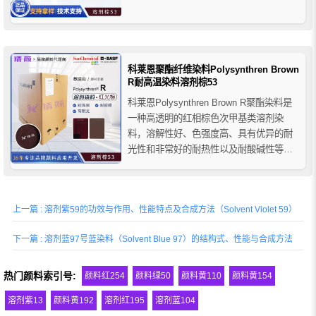
迁移性等优异的牢度性能，润巴BRFS溶剂
染料棕主要用于硬胶塑料产品，特别推荐
用于聚酯应用的着色，在聚酯纤维中它具
有优异的耐洗涤性和耐摩擦性，广泛用于
PS、SAN...
科莱恩聚酯纤维染料Polysynthren Brown
R耐高温染料溶剂棕53
科莱恩Polysynthren Brown R聚酯染料是
一种高透明的红相棕色次甲基类溶剂染
料，溶解性好​、色强度高、具有优异的耐
光性和非常好的耐热性以及耐酸碱性等色
牢度性能，在PET聚酯纤维纺丝染色和在
汽车应用的聚酯塑料中具有优异的耐热和
耐光牢度，并在许多其他纺织性能方面具
上一篇 : 溶剂紫59的功效与作用、性能特点及合成方法（Solvent Violet 59）
有良好的效果。更推荐的应用是PET瓶的
着色。
下一篇 : 溶剂蓝97号蓝染料（Solvent Blue 97）的结构式、性能与合成方法
热门颜料索引号:
颜料红254
颜料绿50
颜料黄110
颜料黄154
溶剂紫13
颜料黄192
溶剂红195
溶剂蓝104