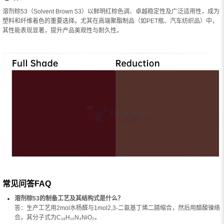
溶剂棕53（Solvent Brown 53）以鲜明红棕色调、卓越稳定性及广泛适用性，成为
塑料和纤维着色的重要选择。尤其在高端聚酯制品（如PET瓶、汽车纺织品）中，
其性能表现显著，提升产品美观性与耐久性。
常见问答FAQ
溶剂棕53的制备工艺及其结构式是什么？
答：生产工艺用2mol水杨醛与1mol2,3-二氨基丁烯二腈缩合，然后用醋酸镍络
合。其分子式为C₁₈H₁₀N₄NiO₂。