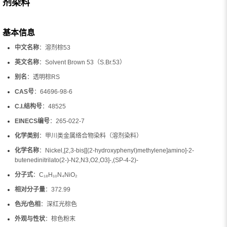
剂染料
基本信息
中文名称
：溶剂棕53
英文名称
：Solvent Brown 53（S.Br.53）
别名
：透明棕RS
CAS号
：64696-98-6
C.I.结构号
：48525
EINECS编号
：265-022-7
化学类别
：甲川类金属络合物染料（溶剂染料）
化学名称
：Nickel,[2,3-bis[[(2-hydroxyphenyl)methylene]amino]-2-
butenedinitrilato(2-)-N2,N3,O2,O3]-,(SP-4-2)-
分子式
：C₁₈H₁₀N₄NiO₂
相对分子量
：372.99
色光/色相
：深红光棕色
外观与性状
：棕色粉末