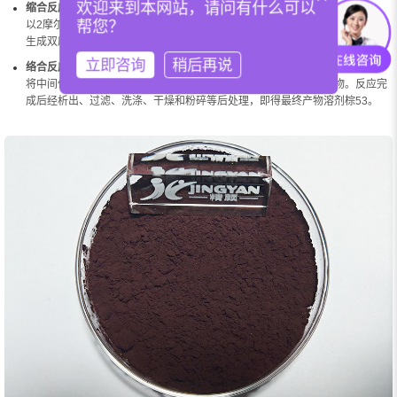
欢迎来到本网站，请问有什么可以
缩合反应
帮您？
以2摩尔水杨醛与1摩尔2,3-二氨基丁烯二腈为原料，在碱性条件下进行缩合，
生成双席夫碱结构的中间体（配体），为后续金属络合提供配位位点。
立即咨询
稍后再说
络合反应
将中间体溶液与醋酸镍溶液混合，通过配位反应生成稳定的镍络合物。反应完
成后经析出、过滤、洗涤、干燥和粉碎等后处理，即得最终产物溶剂棕53。