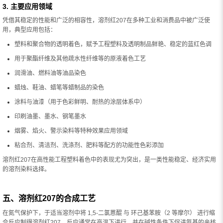
3. 主要应用领域
凭借其稳定的性能和广泛的相容性，溶剂红207在多种工业和消费品中被广泛使
用，典型应用包括：
塑料和聚合物的透明着色，赋予工程塑料及透明制品鲜艳、稳定的蓝红色调
用于聚酯纤维及其他疏水性纤维等的原液着色工艺
润滑油、燃料油等油品染色
蜡烛、鞋油、蜡笔等蜡制品的染色
涂料与油漆（用于色彩鲜明、耐热的涂层体系中）
印刷油墨、墨水、钢笔墨水
烟雾、焰火、警示染料等特种效果应用领域
粘合剂、清洁剂、洗涤剂、肥料等配方的功能性色彩添加
溶剂红207在高性能工程塑料着色中的表现尤为突出，是一类性能稳定、经济实用
的溶剂染料选择。
五、溶剂红207的合成工艺
在氮气保护下，于适当溶剂中将 1,5-二氯蒽醌 与 环己基苯胺（2 等摩尔） 进行缩
合反应制得溶剂红207。反应通常在高温下进行，并在碱性条件下促进氨基的亲核