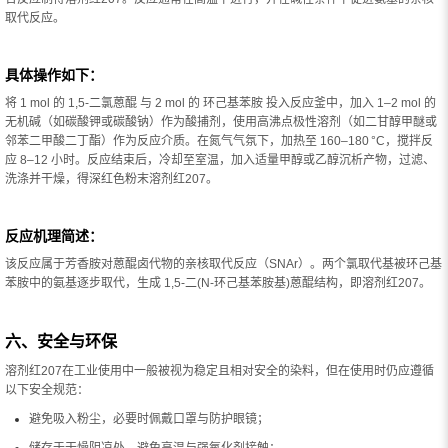
取代反应。
具体操作如下：
将 1 mol 的 1,5-二氯蒽醌 与 2 mol 的 环己基苯胺 投入反应釜中，加入 1–2 mol 的
无机碱（如碳酸钾或碳酸钠）作为酸捕剂，使用高沸点极性溶剂（如二甘醇甲醚或
邻苯二甲酸二丁酯）作为反应介质。在氮气气氛下，加热至 160–180 °C，搅拌反
应 8–12 小时。反应结束后，冷却至室温，加入适量甲醇或乙醇沉析产物，过滤、
洗涤并干燥，得深红色粉末溶剂红207。
反应机理简述：
该反应属于芳香胺对蒽醌卤代物的亲核取代反应（SNAr）。两个氯取代基被环己基
苯胺中的氨基逐步取代，生成 1,5-二(N-环己基苯胺基)蒽醌结构，即溶剂红207。
六、安全与环保
溶剂红207在工业使用中一般被视为稳定且相对安全的染料，但在使用时仍应遵循
以下安全规范：
避免吸入粉尘，必要时佩戴口罩与防护眼镜；