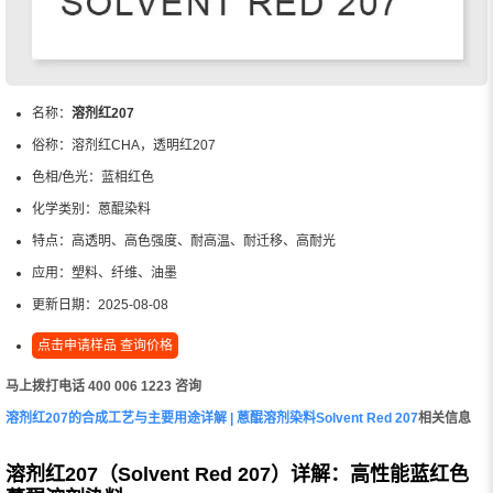
名称：
溶剂红207
俗称：
溶剂红CHA，透明红207
色相/色光：
蓝相红色
化学类别：
蒽醌染料
特点：
高透明、高色强度、耐高温、耐迁移、高耐光
应用：
塑料、纤维、油墨
更新日期：
2025-08-08
点击申请样品 查询价格
马上拨打电话 400 006 1223 咨询
溶剂红207的合成工艺与主要用途详解 | 蒽醌溶剂染料Solvent Red 207
相关信息
溶剂红207（Solvent Red 207）详解：高性能蓝红色