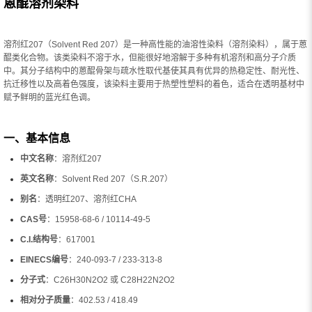
蒽醌溶剂染料
溶剂红207（Solvent Red 207）是一种高性能的油溶性染料（溶剂染料），属于蒽
醌类化合物。该类染料不溶于水，但能很好地溶解于多种有机溶剂和高分子介质
中。其分子结构中的蒽醌骨架与疏水性取代基使其具有优异的热稳定性、耐光性、
抗迁移性以及高着色强度，该染料主要用于热塑性塑料的着色，适合在透明基材中
赋予鲜明的蓝光红色调。
一、基本信息
中文名称
：溶剂红207
英文名称
：Solvent Red 207（S.R.207）
别名
：透明红207、溶剂红CHA
CAS号
：15958‑68‑6 / 10114‑49‑5
C.I.结构号
：617001
EINECS编号
：240-093-7 / 233-313-8
分子式
：C26H30N2O2 或 C28H22N2O2
相对分子质量
：402.53 / 418.49