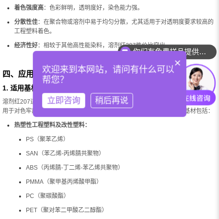
着色强度高
：色彩鲜明，透明度好，染色能力强。
分散性佳
：在聚合物或溶剂中易于均匀分散，尤其适用于对透明度要求较高的
工程塑料着色。
经济性好
：相较于其他高性能染料，溶剂红207性价比突出。
你们有免费样品提供吗？
×
欢迎来到本网站，请问有什么可以
四、应用领域
帮您？
1. 适用基材
立即咨询
稍后再说
溶剂红207适用于各种热塑性塑料、高分子材料聚合物和合成材料的着色，特别适
用于对色牢度、耐热性和透明度要求较高的工程塑料领域。常见的适用基材包括：
热塑性工程塑料及改性塑料：
PS（聚苯乙烯）
SAN（苯乙烯-丙烯腈共聚物）
ABS（丙烯腈-丁二烯-苯乙烯共聚物）
PMMA（聚甲基丙烯酸甲酯）
PC（聚碳酸酯）
PET（聚对苯二甲酸乙二醇酯）