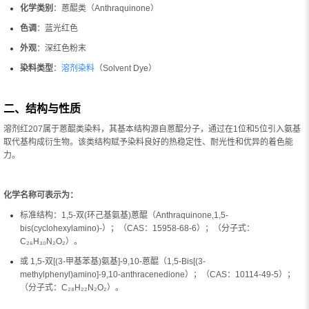
化学类别
：蒽醌类（Anthraquinone）
色调
：蓝光红色
外观
：深红色粉末
染料类型
：
溶剂染料
（Solvent Dye）
二、结构与性质
溶剂红207属于蒽醌类染料，其基本结构源自蒽醌分子，通过在1位和5位引入氨基
取代基构成衍生物。该类结构赋予染料良好的热稳定性、耐光性和优异的着色能
力。
化学名称可表示为：
标准结构：1,5-双(环己基氨基)蒽醌（Anthraquinone,1,5-
bis(cyclohexylamino)-）；（CAS：15958-68-6）；（分子式：
C₂₆H₃₀N₂O₂）。
或 1,5-双[(3-甲基苯基)氨基]-9,10-蒽醌（1,5-Bis[(3-
methylphenyl)amino]-9,10-anthracenedione）；（CAS：10114-49-5）；
（分子式：C₂₈H₂₂N₂O₂）。