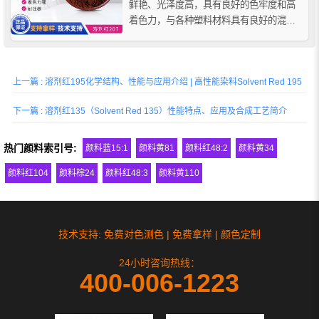
鲜艳、光泽度高，具有良好的色牢度和高
着色力，与各种塑料材料具有良好的混溶
性，可完全溶于聚合物，并产生具有明
亮、高透明和优异牢度的鲜艳色彩。
上一篇 : 溶剂红195化学结构、性能与应用介绍 | 高性能染料Solvent Red 195
下一篇 : 溶剂红135（Solvent Red 135）性能特点、应用及合成工艺简介
热门颜料索引号:
颜料蓝15:1
颜料黄81
颜料红48:2
颜料黄34
颜料红104
颜料棕24
颜料红48:3
颜料黄110
技术支持: 免费对色测色 | 免费拿样 | 颜色定制
24小时咨询热线：
400-006-1223