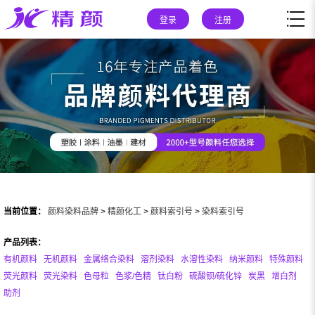
登录
注册
当前位置：
颜料染料品牌
>
精颜化工
>
颜料索引号
>
染料索引号
产品列表：
有机颜料
无机颜料
金属络合染料
溶剂染料
水溶性染料
纳米颜料
特殊颜料
荧光颜料
荧光染料
色母粒
色浆/色精
钛白粉
硫酸钡/硫化锌
炭黑
增白剂
助剂