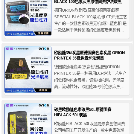
BLACK 100色素炭黑原德固赛炉法碳黑
域。
德国ORION欧励隆(原赢创德固赛)碳黑
SPECIAL BLACK 100是采用LCF炉法工艺
生产的一款低色素碳黑无机颜料,蓝色相,是
一款适用于涂料领域的低黑度炭黑颜料。
色素炭黑作为在油墨、油漆、涂料等制品
中作着色颜料用的炭黑，按着色强度(或黑
度)和粒子大小一般分为高色素炭黑、中色
欧励隆35#炭黑原德固赛色素炭黑 ORION
素炭黑、普通色素炭黑和低色素炭黑四
PRINTEX 35低色素炉法炭黑
种...
德国欧励隆炭黑(原赢创德固赛)ORION
PRINTEX 35是一种采用LCF炉法工艺生产
的低结构色素炭黑，偏蓝相色调，光泽度
高，流动性好，欧励隆35号低色素炭黑适
用于热固性油墨、冷固油墨、出版物凹版
油墨、溶剂型柔版/凹版液体油墨等，由于
其价格比较低，所以也适合高添加量的色
碳黑欧励隆色素碳黑50L原德固赛
母粒中使用。
HIBLACK 50L炭黑
欧励隆HIBLACK 50L炭黑是原赢创德固赛
公司韩国工厂开发生产的一款中色素碳炭