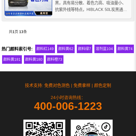
黑，具有易分散、着色力高、吸油量小、
抗紫外线等特点，HIBLACK 50L炭黑通过
ROHS和SGS检测认证，属于环保型色素
炭黑。广泛用于塑料、涂料、油墨、皮革
着色等多个领域，特别适用于有高光亮要
共
1
页
13
条
求的工程塑料着色。
热门颜料索引号:
颜料红149
颜料黄62
颜料绿7
溶剂蓝104
颜料黄74
颜料黄181
颜料黄180
颜料橙73
技术支持: 免费对色测色 | 免费拿样 | 颜色定制
24小时咨询热线：
400-006-1223