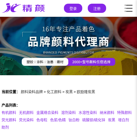
登录
注册
当前位置：
颜料染料品牌
>
化工颜料
>
炭黑
>
欧励隆炭黑
产品列表：
有机颜料
无机颜料
金属络合染料
溶剂染料
水溶性染料
纳米颜料
特殊颜料
荧光颜料
荧光染料
色母粒
色浆/色精
钛白粉
硫酸钡/硫化锌
炭黑
增白剂
助剂