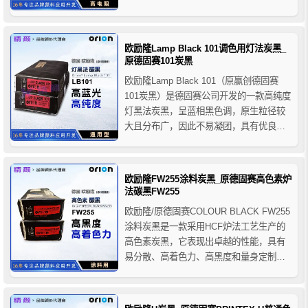
的，适用于高品质包装油墨、复写纸、冲
击转印色带和绝缘材料的着色。
欧励隆Lamp Black 101调色用灯法炭黑_
原德固赛101炭黑
欧励隆Lamp Black 101（原赢创德固赛
101炭黑）是德固赛公司开发的一款高纯度
灯黑法炭黑，呈蓝相黑色调，原生粒径较
大且分布广，因此不易凝团，具有优良的
流动性和易分散性，101炭黑一般不建议用
于主色，但可用于调色，用作塑料和涂料
中的调色炭黑有很好的防分色性能，推荐
欧励隆FW255涂料炭黑_原德固赛高色素炉
用于金属铸造的覆盖层，蓄电池，石墨部
法碳黑FW255
件，硬制金属...
欧励隆/原德固赛COLOUR BLACK FW255
涂料炭黑是一款采用HCF炉法工艺生产的
高色素炭黑，它表现出卓越的性能，具有
易分散、高着色力、高黑度和量身定制的
平衡特性，欧励隆FW255高色素涂料炭黑
可用于溶剂型和水性涂料体系，为配方设
计师提供了高喷射涂料可能性，广泛适用