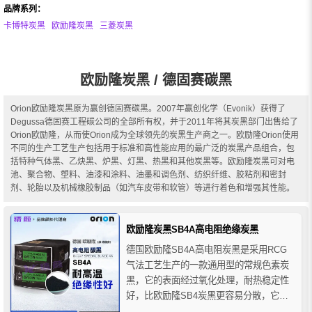
品牌系列：
卡博特炭黑
欧励隆炭黑
三菱炭黑
欧励隆炭黑 / 德固赛碳黑
Orion欧励隆炭黑原为赢创德固赛碳黑。2007年赢创化学（Evonik）获得了
Degussa德固赛工程碳公司的全部所有权，并于2011年将其炭黑部门出售给了
Orion欧励隆，从而使Orion成为全球领先的炭黑生产商之一。欧励隆Orion使用
不同的生产工艺生产包括用于标准和高性能应用的最广泛的炭黑产品组合，包
括特种气体黑、乙炔黑、炉黑、灯黑、热黑和其他炭黑等。欧励隆炭黑可对电
池、聚合物、塑料、油漆和涂料、油墨和调色剂、纺织纤维、胶粘剂和密封
剂、轮胎以及机械橡胶制品（如汽车皮带和软管）等进行着色和增强其性能。
欧励隆炭黑SB4A高电阻绝缘炭黑
德国欧励隆SB4A高电阻炭黑是采用RCG
气法工艺生产的一款通用型的常规色素炭
黑，它的表面经过氧化处理，耐热稳定性
好，比欧励隆SB4炭黑更容易分散，它的
高电阻性是欧励隆炭黑中绝缘性能最好