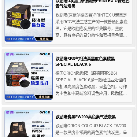
欧励隆U炭黑_原德固赛PRINTEX U普通色
于各种中高端涂料工业领域，如汽车OEM
素气法炭黑
涂料、汽...
欧励隆(原赢创德固赛)PRINTEX U炭黑是
采用RCG气法工艺生产的一款普通色素炭
黑，它是欧励隆炭黑的经典牌号，黑度
高，具有良好的易分散性和蓝相黑色调，
欧励隆U炭黑属于经济型炭黑颜料，广泛适
用于各类溶剂型涂料、建筑装饰涂料、汽
车漆、工业涂料、印刷油墨及复写油墨、
欧励隆SB6气相法高黑度色素碳黑
纸张、碳纸、打印机色带、塑料和合成纤
SPECIAL BLACK 6
维等，亦用于高质量涂...
德国ORION欧励隆（原德固赛SB6）
SPECIAL BLACK 6是一款经过后处理的
气相法高黑度色素碳黑，呈蓝色相，可作
为主色和中高端涂料调色应用，欧励隆
SB6碳黑的黑度非常高（比欧励隆SB4号
炭黑更黑），分散性好，调色稳定性好，
它是汽车漆领域的标杆碳黑颜料，主要应
欧励隆炭黑FW200高色素气法炭黑
用于汽车原厂漆/修补漆和工业漆(例如轮毂
欧励隆ORION COLOUR BLACK FW200
涂料) 以及...
是一款黑度非常高的高色素气法炭黑，呈