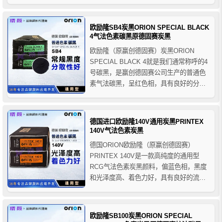
20-50%的浓度，欧励隆P45油墨用炭黑推
荐用于高质量凸版印刷油墨和胶印油墨、
铅印油墨、热固性印刷油墨、出版物凹版
欧励隆SB4炭黑ORION SPECIAL BLACK
油墨、溶剂型柔版和凹版油墨等。
4气法色素碳黑原德固赛炭黑
欧励隆（原赢创德固赛）炭黑ORION
SPECIAL BLACK 4就是我们通常称呼的4
号碳黑，是赢创德固赛公司生产的普通色
素气法碳黑，呈红色相，具有良好的分散
性，欧励隆SB4炭黑可用于涂料着色和调
色的通用型中黑度碳黑，也可用于印刷和
复印油墨，绝缘性的塑料，复合纸以及合
德国进口欧励隆140V通用炭黑PRINTEX
成纤维等。
140V气法色素炭黑
德国ORION欧励隆（原赢创德固赛）
PRINTEX 140V是一款高纯度的通用型
RCG气法色素炭黑颜料，偏蓝色相，黑度
和光泽度高、着色力好，具有良好的流动
性和分散性，欧励隆140V和欧励隆U炭黑
一样同是中等黑度的着色和调色炭黑，推
荐用于印刷油墨和复印油墨、各种油漆涂
欧励隆SB100炭黑ORION SPECIAL
料、复写纸、打印机色带和橡胶塑料等领