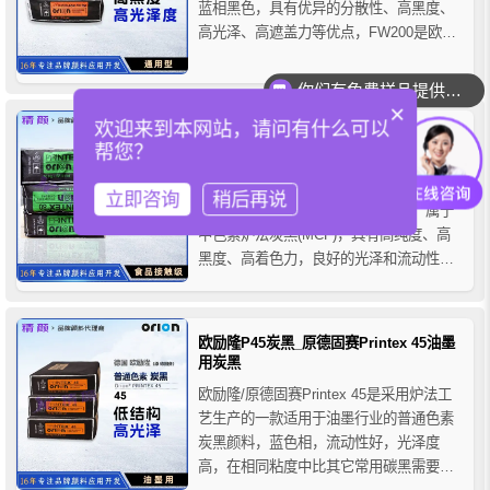
蓝相黑色，具有优异的分散性、高黑度、
高光泽、高遮盖力等优点，FW200是欧励
隆炭黑的经典牌号，主要用于高品质高黑
度面漆，如汽车原厂漆、修补漆、金属
你们有免费样品提供吗？
漆、塑胶漆等高档涂料，其优异的性能也
×
欢迎来到本网站，请问有什么可以
适用于任何需要非常高黑度的塑料、橡
欧励隆食品接触级炭黑粉PRINTEX F80过
帮您？
胶、涂料、油墨...
FDA高纯度炉黑
欧励隆炭黑PRINTEX F80是一款通过FDA
立即咨询
稍后再说
认证高纯净度的食品接触级炭黑粉，属于
中色素炉法炭黑(MCF)，具有高纯度、高
黑度、高着色力，良好的光泽和流动性，
以及更好的分散性能等特点，该产品环保
性好，已做过ROHS检测和通过FDA认
证，可满足客户产品的高品质要求。
欧励隆P45炭黑_原德固赛Printex 45油墨
用炭黑
欧励隆/原德固赛Printex 45是采用炉法工
艺生产的一款适用于油墨行业的普通色素
炭黑颜料，蓝色相，流动性好，光泽度
高，在相同粘度中比其它常用碳黑需要高