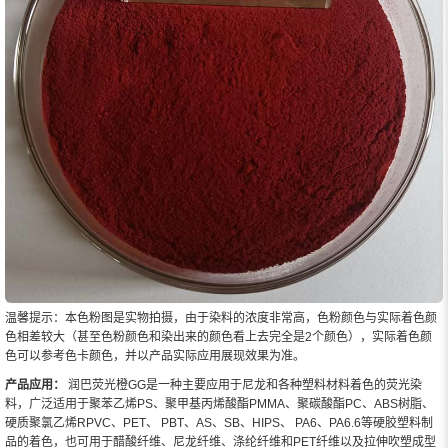
温馨提示：本色粉图是实物拍摄，由于染料的浓度非常高，色粉颜色与实际着色颜
色相差较大（甚至色粉颜色和染出来的颜色看上去完全是2个颜色），实际着色颜
色可以参考色卡颜色，并以产品实际应用展现效果为准。
产品应用：
润巴荧光橙GG是一种主要应用于尼龙和各种塑料材料着色的荧光染
料，广泛适用于聚苯乙烯PS、聚甲基丙烯酸酯PMMA、聚碳酸酯PC、ABS树脂、
硬质聚氯乙烯RPVC、PET、 PBT、AS、SB、HIPS、 PA6、PA6.6等硬胶塑料制
品的着色，也可用于醋酸纤维、尼龙纤维、涤纶纤维和PET纤维以及拉伸吹塑成型