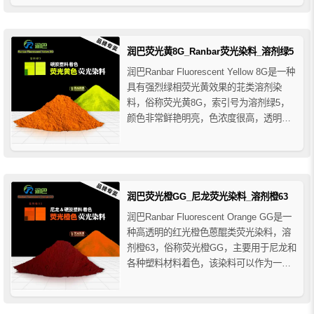
巴荧光红4B硬胶荧光玫红色粉在日光下具
有艳丽的荧光效果，能满足工程塑料合成
纤维着色的需要，主要用于各种硬胶塑料
和热塑性树脂着色。
润巴荧光黄8G_Ranbar荧光染料_溶剂绿5
润巴Ranbar Fluorescent Yellow 8G是一种
具有强烈绿相荧光黄效果的苝类溶剂染
料，俗称荧光黄8G，索引号为溶剂绿5，
颜色非常鲜艳明亮，色浓度很高，透明度
高，荧光效果好，润巴荧光黄8G具有高着
色力，优异的耐热稳定性、耐酸碱性、耐
溶剂性和良好的耐光牢度等特点，主要用
于硬胶塑料的着色。
润巴荧光橙GG_尼龙荧光染料_溶剂橙63
润巴Ranbar Fluorescent Orange GG是一
种高透明的红光橙色蒽醌类荧光染料，溶
剂橙63，俗称荧光橙GG，主要用于尼龙和
各种塑料材料着色，该染料可以作为一种
尼龙荧光染料，通过在尼龙中的加入，使
尼龙纤维具有独特的荧光效果，这不仅可
以赋予尼龙纤维特殊的外观效果，还可以