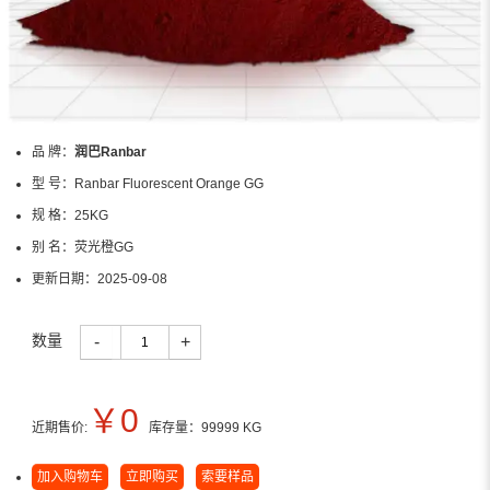
品 牌：
润巴Ranbar
型 号：
Ranbar Fluorescent Orange GG
规 格：
25KG
别 名：
荧光橙GG
更新日期：
2025-09-08
数量
-
+
￥
0
近期售价:
库存量：
99999
KG
加入购物车
立即购买
索要样品