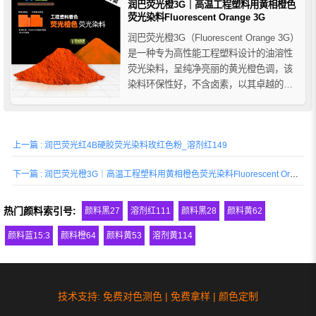
润巴荧光橙3G｜高温工程塑料用黄相橙色
荧光染料Fluorescent Orange 3G
润巴荧光橙3G（Fluorescent Orange 3G）
是一种专为高性能工程塑料设计的油溶性
荧光染料，呈纯净亮丽的黄光橙色调，该
染料环保性好，不含卤素，以其卓越的耐
热稳定性和鲜艳的色彩表现，广泛应用于
高温加工树脂和其它工程塑料树脂的着色
应用。
上一篇 : 润巴荧光红4B硬胶荧光染料玫红色粉_溶剂红149
下一篇 : 润巴荧光橙3G｜高温工程塑料用黄相橙色荧光染料Fluorescent Orange 3G
热门颜料索引号:
颜料黑27
溶剂红111
颜料黑28
颜料黄62
颜料蓝15:3
颜料橙64
颜料黄53
溶剂黄114
技术支持: 免费对色测色 | 免费拿样 | 颜色定制