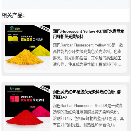
相关产品：
润巴Fluorescent Yellow 4G加纤水煮尼龙
用绿相荧光黄染料
润巴Ranbar Fluorescent Yellow 4G是一款
高性能的杂环类绿光黄色荧光染料，色彩
鲜亮、耐光耐热性强，其卓越的高温加工
适应性，使其成为高性能工程塑料行业理
想的着色选择，特别推荐用于加纤水煮尼
龙的着色。
润巴荧光红4B硬胶荧光染料玫红色粉_溶
剂红149
润巴Ranbar Fluorescent Red 4B是一款高
透明的玫红色吡啶蒽酮类荧光染料色粉，
溶剂红149，色相呈鲜艳的蓝光红色调，具
有良好的耐光性、耐热性和高着色力，润