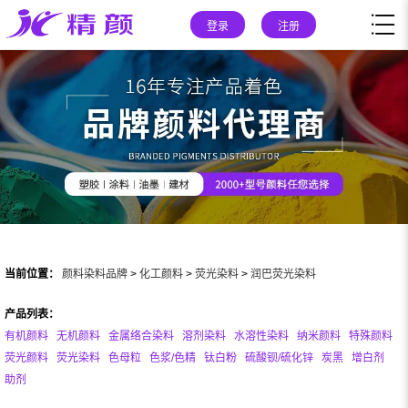
登录
注册
当前位置：
颜料染料品牌
>
化工颜料
>
荧光染料
>
润巴荧光染料
产品列表：
有机颜料
无机颜料
金属络合染料
溶剂染料
水溶性染料
纳米颜料
特殊颜料
荧光颜料
荧光染料
色母粒
色浆/色精
钛白粉
硫酸钡/硫化锌
炭黑
增白剂
助剂