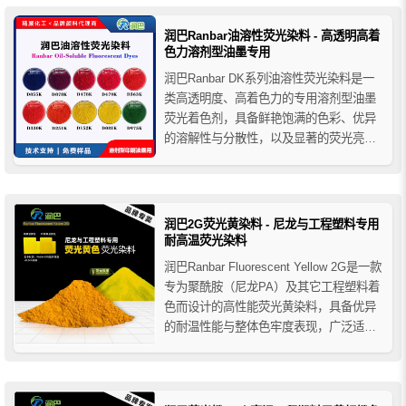
用于标记和追溯尼龙制品，提高其附加
值...
润巴Ranbar油溶性荧光染料 - 高透明高着
色力溶剂型油墨专用
润巴Ranbar DK系列油溶性荧光染料是一
类高透明度、高着色力的专用溶剂型油墨
荧光着色剂，具备鲜艳饱满的色彩、优异
的溶解性与分散性，以及显著的荧光亮
度。广泛应用于软包装纸、透明薄膜、金
属箔、礼品卡及高端化妆品包装等印刷领
域，适合多种印刷工艺，能为产品提供明
亮均匀、视觉冲击力强的荧光效果。
润巴2G荧光黄染料 - 尼龙与工程塑料专用
耐高温荧光染料
润巴Ranbar Fluorescent Yellow 2G是一款
专为聚酰胺（尼龙PA）及其它工程塑料着
色而设计的高性能荧光黄染料，具备优异
的耐温性能与整体色牢度表现，广泛适用
于ABS、PET、PC、PPS、PEEK、
PA6、PA66、加纤增强型尼龙料等高温加
工树脂领域。