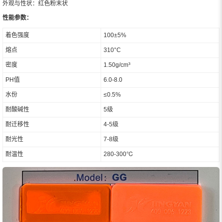
外观与性状：红色粉末状
性能参数：
着色强度
100±5%
熔点
310°C
密度
1.50g/cm³
PH值
6.0-8.0
水份
≤0.5%
耐酸碱性
5级
耐迁移性
4-5级
耐光性
7-8级
耐温性
280-300℃