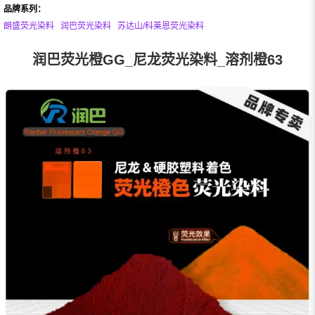
品牌系列：
朗盛荧光染料
润巴荧光染料
苏达山/科莱恩荧光染料
润巴荧光橙GG_尼龙荧光染料_溶剂橙63