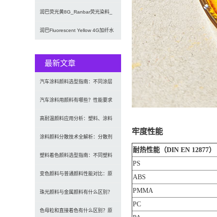
料专用耐高温荧光染料
润巴荧光黄8G_Ranbar荧光染料_
溶剂绿5
润巴Fluorescent Yellow 4G加纤水
煮尼龙用
最新文章
汽车涂料颜料选型指南：不同涂层
应用要求、OEM与修补漆用颜料
汽车涂料用颜料有哪些？性能要求
及常用颜料类型介绍
高耐温颜料应用分析：塑料、涂料
牢度性能
及工程材料的选型原则与行业实践
涂料颜料分散技术全解析：分散剂
耐热性能（DIN EN 12877）
选型、研磨工艺及常见问题解决
塑料着色颜料选型指南：不同塑料
PS
材料如何选择合适颜料？
变色颜料与普通颜料性能对比：原
ABS
PMMA
理、特点及应用差异解析
珠光颜料与金属颜料有什么区别？
PC
原理、效果与应用对比
色母粒和直接着色有什么区别？原