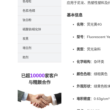
色母粒
应用于尼龙、热塑性塑料及
色浆/色精
基本信息
钛白粉
名称
：荧光黄4G
硫酸钡/硫化锌
型号
：Fluorescent Ye
炭黑
增白剂
类型
：荧光染料
助剂
化学结构
：杂环类
颜色色相
：绿相黄色
10000
已超
家客户
与精颜合作
外观形状
：绿黄色粉
堆积密度
：0.63g/cm³