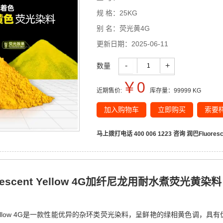
规 格：
25KG
别 名：
荧光黄4G
更新日期：
2025-06-11
-
+
数量
￥
0
近期售价:
库存量：
99999
KG
加入购物车
立即购买
索要
马上拨打电话 400 006 1223 咨询
润巴Fluore
orescent Yellow 4G加纤尼龙用耐水煮荧光黄染料
escent Yellow 4G是一款性能优异的杂环类荧光染料，呈鲜艳的绿相黄