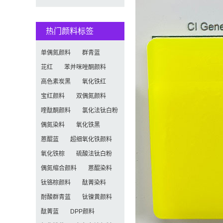
化、功能化与智能化技术革命
热门颜料标签
单偶氮颜料
群青蓝
苝红
苯并咪唑酮颜料
高色素炭黑
氧化铁红
宝红颜料
双偶氮颜料
喹酞酮颜料
氯化法钛白粉
偶氮染料
氧化铁黑
蒽醌蓝
超细氧化铁颜料
氧化铁棕
硫酸法钛白粉
偶氮缩合颜料
蒽醌染料
钛铬棕颜料
酞菁染料
耐酸群青蓝
钛镍黄颜料
酞菁蓝
DPP颜料