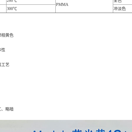
280℃
全色
PMMA
300℃
冲淡色
绿相黄色
移性
温工艺
红、略暗