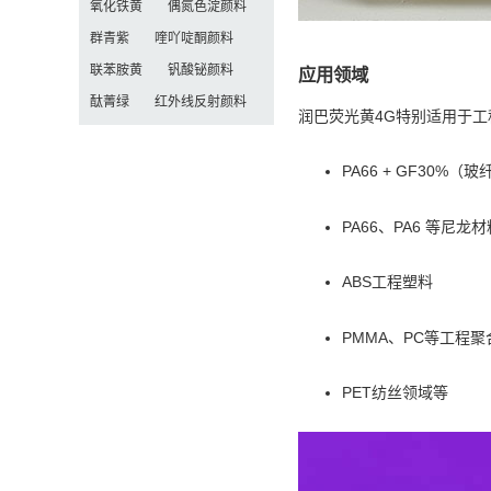
氧化铁黄
偶氮色淀颜料
群青紫
喹吖啶酮颜料
联苯胺黄
钒酸铋颜料
应用领域
酞菁绿
红外线反射颜料
润巴荧光黄4G特别适用于
PA66 + GF30%（
PA66、PA6 等尼龙材
ABS工程塑料
PMMA、PC等工程聚
PET纺丝领域等