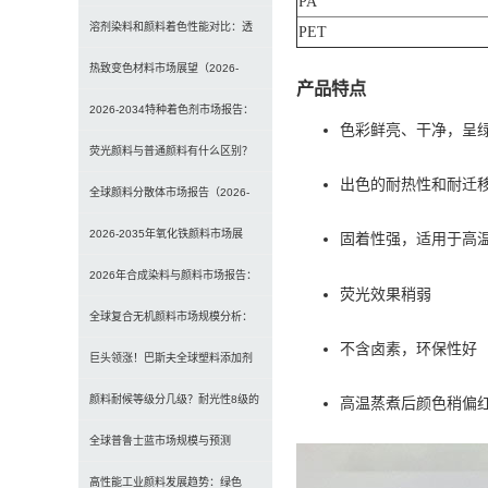
PA
理、性能与应用全面对比
溶剂染料和颜料着色性能对比：透
PET
明性、耐候性与应用选择全解析
热致变色材料市场展望（2026-
产品特点
2034）：2034年将达3
2026-2034特种着色剂市场报告：
色彩鲜亮、干净，呈
规模、份额、趋势及预测
荧光颜料与普通颜料有什么区别？
出色的耐热性和耐迁
发光原理、性能对比及应用解析
全球颜料分散体市场报告（2026-
2033）：无机颜料主导，
2026-2035年氧化铁颜料市场展
固着性强，适用于高
望：全球规模将达41亿美
2026年合成染料与颜料市场报告：
荧光效果稍弱
规模、趋势及2030年增长
全球复合无机颜料市场规模分析：
不含卤素，环保性好
2035年达5.39亿美元，建
巨头领涨！巴斯夫全球塑料添加剂
涨价20% 原材料成本推高行业
颜料耐候等级分几级？耐光性8级的
高温蒸煮后颜色稍偏
定义及耐候性测试标准解析
全球普鲁士蓝市场规模与预测
（2026-2034）：按类型、形
高性能工业颜料发展趋势：绿色