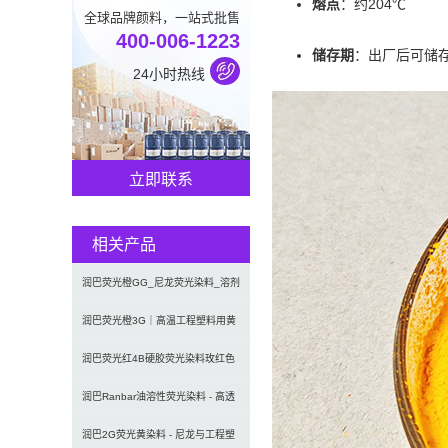
熔点
：约204℃
全球品牌颜料，一站式批售
400-006-1223
储存期
：出厂后可储存
24小时热线
立即联系
相关产品
润巴荧光橙GG_尼龙荧光染料_溶剂
橙63
润巴荧光橙3G｜高温工程塑料用黄
相橙色荧光染料Fluores
润巴荧光红4B硬胶荧光染料玫红色
粉_溶剂红149
润巴Ranbar油溶性荧光染料 - 高透
明高着色力溶剂型油墨
润巴2G荧光黄染料 - 尼龙与工程塑