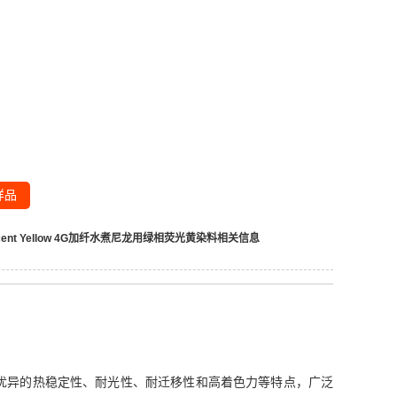
样品
scent Yellow 4G加纤水煮尼龙用绿相荧光黄染料
相关信息
色调，具有优异的热稳定性、耐光性、耐迁移性和高着色力等特点，广泛