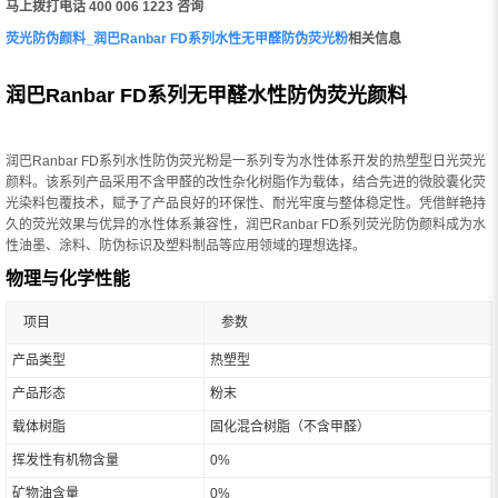
马上拨打电话 400 006 1223 咨询
荧光防伪颜料_润巴Ranbar FD系列水性无甲醛防伪荧光粉
相关信息
润巴Ranbar FD系列无甲醛水性防伪荧光颜料
润巴Ranbar FD系列水性防伪荧光粉是一系列专为水性体系开发的热塑型日光荧光
颜料。该系列产品采用不含甲醛的改性杂化树脂作为载体，结合先进的微胶囊化荧
光染料包覆技术，赋予了产品良好的环保性、耐光牢度与整体稳定性。凭借鲜艳持
久的荧光效果与优异的水性体系兼容性，润巴Ranbar FD系列荧光防伪颜料成为水
性油墨、涂料、防伪标识及塑料制品等应用领域的理想选择。
物理与化学性能
项目
参数
产品类型
热塑型
产品形态
粉末
载体树脂
固化混合树脂（不含甲醛）
挥发性有机物含量
0%
矿物油含量
0%