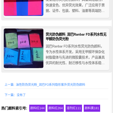
快速变色、优异荧光效果，广泛应用于票
据、证件、包装、塑料、油墨等高端防伪
领域，支持定制配色。
荧光防伪颜料_润巴Ranbar FD系列水性无
甲醛防伪荧光粉
润巴Ranbar FD系列水性荧光防伪颜料，
专为水性体系开发，采用无甲醛环保杂化
树脂载体与先进的微胶囊技术，产品兼具
优异的耐光性、耐迁移性与水性体系稳定
性。FD系列无甲醛防伪荧光粉广泛应用于
水性油墨、涂料、防伪标记领域及塑料制
品等，安全高效，色彩鲜艳持久。
上一篇 : 油性防伪荧光粉_润巴FO系列隐形紫外荧光防伪颜料
下一篇：没有了
热门颜料索引号:
颜料红144
颜料红264
溶剂红111
颜料黄181