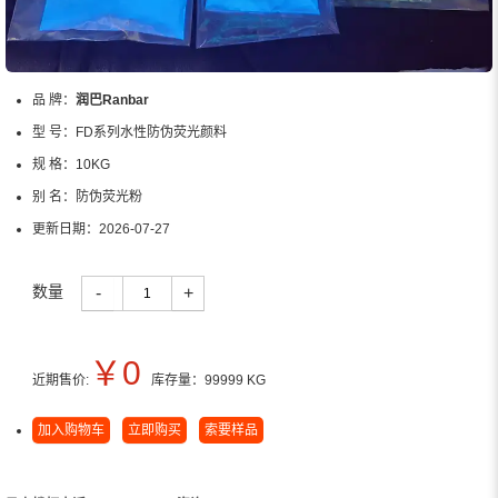
品 牌：
润巴Ranbar
型 号：
FD系列水性防伪荧光颜料
规 格：
10KG
别 名：
防伪荧光粉
更新日期：
2026-07-27
数量
-
+
￥
0
近期售价:
库存量：
99999
KG
加入购物车
立即购买
索要样品