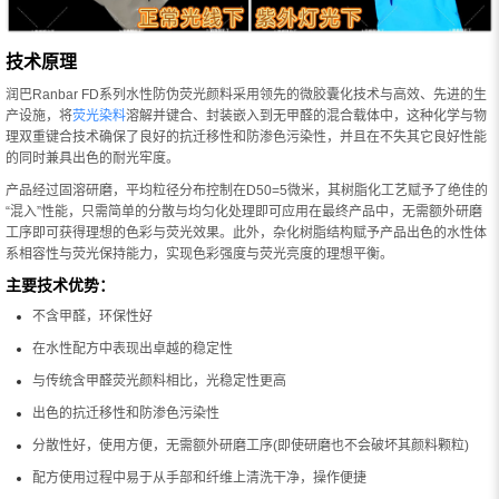
技术原理
润巴Ranbar FD系列水性防伪荧光颜料采用领先的微胶囊化技术与高效、先进的生
产设施，将
荧光染料
溶解并键合、封装嵌入到无甲醛的混合载体中，这种化学与物
理双重键合技术确保了良好的抗迁移性和防渗色污染性，并且在不失其它良好性能
的同时兼具出色的耐光牢度。
产品经过固溶研磨，平均粒径分布控制在D50=5微米，其树脂化工艺赋予了绝佳的
“混入”性能，只需简单的分散与均匀化处理即可应用在最终产品中，无需额外研磨
工序即可获得理想的色彩与荧光效果。此外，杂化树脂结构赋予产品出色的水性体
系相容性与荧光保持能力，实现色彩强度与荧光亮度的理想平衡。
主要技术优势：
不含甲醛，环保性好
在水性配方中表现出卓越的稳定性
与传统含甲醛荧光颜料相比，光稳定性更高
出色的抗迁移性和防渗色污染性
分散性好，使用方便，无需额外研磨工序(即使研磨也不会破坏其颜料颗粒)
配方使用过程中易于从手部和纤维上清洗干净，操作便捷