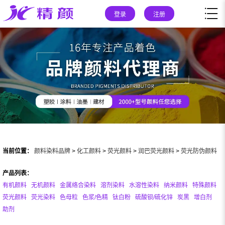
登录
注册
当前位置：
颜料染料品牌
>
化工颜料
>
荧光颜料
>
润巴荧光颜料
>
荧光防伪颜料
产品列表：
有机颜料
无机颜料
金属络合染料
溶剂染料
水溶性染料
纳米颜料
特殊颜料
荧光颜料
荧光染料
色母粒
色浆/色精
钛白粉
硫酸钡/硫化锌
炭黑
增白剂
助剂