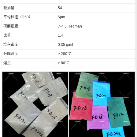
吸油量
54
平均粒径（D50）
5μm
研磨细度
＞4.5 Hegman
比重
1.4
堆积密度
0.35 g/ml
分解温度
> 280°C
熔点
> 80°C