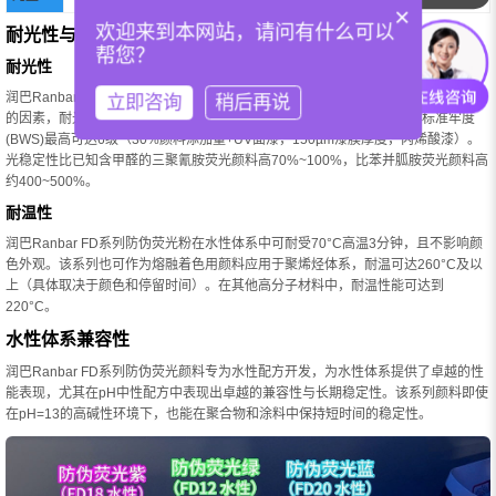
×
欢迎来到本网站，请问有什么可以
耐光性与耐温性能
帮您？
耐光性
润巴Ranbar FD系列水性防伪荧光颜料可一定程度上抵抗多个已知的影响光稳定性
立即咨询
稍后再说
的因素，耐光性能远超传统产品。根据颜色的不同，FD系列的蓝色羊毛标准牢度
(BWS)最高可达6级（30%颜料添加量+UV面漆，150µm漆膜厚度，丙烯酸漆）。
光稳定性比已知含甲醛的三聚氰胺荧光颜料高70%~100%，比苯并胍胺荧光颜料高
约400~500%。
耐温性
润巴Ranbar FD系列防伪荧光粉在水性体系中可耐受70°C高温3分钟，且不影响颜
色外观。该系列也可作为熔融着色用颜料应用于聚烯烃体系，耐温可达260°C及以
上（具体取决于颜色和停留时间）。在其他高分子材料中，耐温性能可达到
220°C。
水性体系兼容性
润巴Ranbar FD系列防伪荧光颜料专为水性配方开发，为水性体系提供了卓越的性
能表现，尤其在pH中性配方中表现出卓越的兼容性与长期稳定性。该系列颜料即使
在pH=13的高碱性环境下，也能在聚合物和涂料中保持短时间的稳定性。