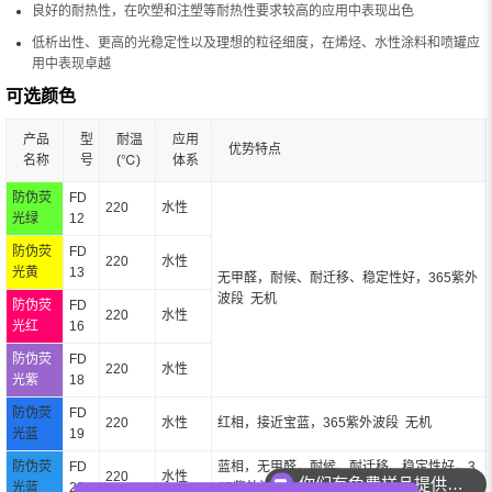
良好的耐热性，在吹塑和注塑等耐热性要求较高的应用中表现出色
低析出性、更高的光稳定性以及理想的粒径细度，在烯烃、水性涂料和喷罐应
用中表现卓越
可选颜色
产品
型
耐温
应用
优势特点
名称
号
(℃)
体系
防伪荧
FD
220
水性
光绿
12
防伪荧
FD
220
水性
光黄
13
无甲醛，耐候、耐迁移、稳定性好，365紫外
波段 无机
防伪荧
FD
220
水性
光红
16
防伪荧
FD
220
水性
光紫
18
防伪荧
FD
220
水性
红相，接近宝蓝，365紫外波段 无机
光蓝
19
你们有免费样品提供吗？
防伪荧
FD
蓝相，无甲醛，耐候、耐迁移、稳定性好，3
220
水性
你们可以提供配色服务吗？
光蓝
20
65紫外波段 无机