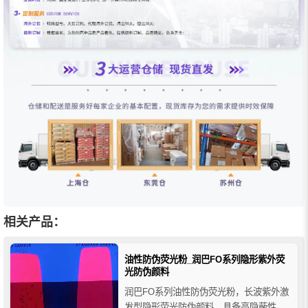
相关产品：
油性防伪荧光粉_润巴FO系列隐形紫外荧
光防伪颜料
润巴FO系列油性防伪荧光粉，长波紫外激
发型隐形荧光防伪颜料，具备高隐蔽性、