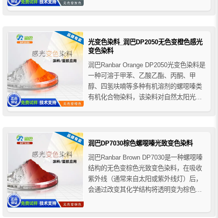
性等优点，它可以完全溶解在载体中呈现
高透明状态，从而实现体系完全透光的效
果，能有效保证注塑产品的透明度，可广
泛应用于塑料、涂料和油墨等工业。
光变色染料_润巴DP2050无色变橙色感光
变色染料
润巴Ranbar Orange DP2050光变色染料是
一种可溶于甲苯、乙酸乙酯、丙酮、甲
醇、四氢呋喃等多种有机溶剂的螺噁嗪类
有机化合物染料，该染料对自然太阳光辐
射以及人造紫外线光源有反应，当施加阳
光或紫外线（UV）辐射时，染料被激发并
且分子结构发生变化，从而出现橙色，当
阳光或紫外线被去除时，染料将恢复到静
润巴DP7030棕色螺噁嗪光致变色染料
止状态，即无...
润巴Ranbar Brown DP7030是一种螺噁嗪
结构的无色变棕色光致变色染料，在吸收
紫外线（通常来自太阳或紫外线灯）后，
会通过改变其化学结构将透明变为棕色，
当紫外线光源被移除时，染料会变回透明
状态。根据应用的不同，它们可以反复循