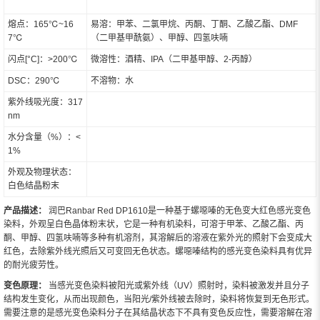
熔点：165℃~16
易溶：甲苯、二氯甲烷、丙酮、丁酮、乙酸乙酯、DMF
7℃
（二甲基甲酰氨）、甲醇、四氢呋喃
闪点[°C]：>200℃
微溶性：酒精、IPA（二甲基甲醇、2-丙醇）
DSC：290℃
不溶物：水
紫外线吸光度：317
nm
水分含量（%）：<
1%
外观及物理状态：
白色结晶粉末
产品描述：
润巴Ranbar Red DP1610是一种基于螺噁嗪的无色变大红色感光变色
染料，外观呈白色晶体粉末状，它是一种有机染料，可溶于甲苯、乙酸乙酯、丙
酮、甲醇、四氢呋喃等多种有机溶剂，其溶解后的溶液在紫外光的照射下会变成大
红色，去除紫外线光照后又可变回无色状态。螺噁嗪结构的感光变色染料具有优异
的耐光疲劳性。
变色原理：
当感光变色染料被阳光或紫外线（UV）照射时，染料被激发并且分子
结构发生变化，从而出现颜色，当阳光/紫外线被去除时，染料将恢复到无色形式。
需要注意的是感光变色染料分子在其结晶状态下不具有变色反应性，需要溶解在溶