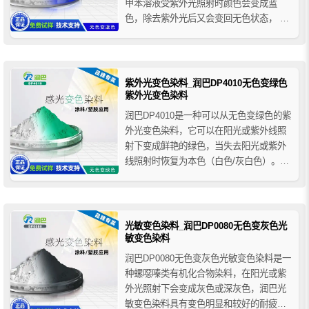
甲苯溶液受紫外光照射时颜色会变成蓝
色，除去紫外光后又会变回无色状态， 润
巴DP5060感光染料已通过EN-71测试，可
用于许多行业，例如油墨、油漆、塑料
等。
紫外光变色染料_润巴DP4010无色变绿色
紫外光变色染料
润巴DP4010是一种可以从无色变绿色的紫
外光变色染料，它可以在阳光或紫外线照
射下变成鲜艳的绿色，当失去阳光或紫外
线照射时恢复为本色（白色/灰白色）。润
巴紫外光变色染料具有优异的稳定性和耐
久性，适应性强、添加量少等特点，其本
身被光照并不会变色，需要溶于其它合适
的载体中才能实现感光变色效果。
光敏变色染料_润巴DP0080无色变灰色光
敏变色染料
润巴DP0080无色变灰色光敏变色染料是一
种螺噁嗪类有机化合物染料，在阳光或紫
外光照射下会变成灰色或深灰色，润巴光
敏变色染料具有变色明显和较好的耐疲劳