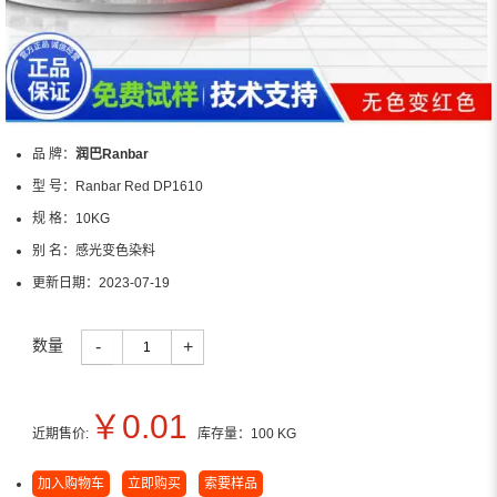
品 牌：
润巴Ranbar
型 号：
Ranbar Red DP1610
规 格：
10KG
别 名：
感光变色染料
更新日期：
2023-07-19
数量
-
+
￥
0.01
近期售价:
库存量：
100
KG
加入购物车
立即购买
索要样品