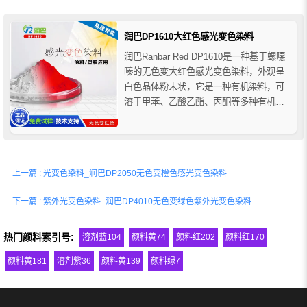
环变色，循环的次数主要由嵌入光致变色
染料的基质决定。它们还可以通过与永久
性颜料组合从一...
润巴DP1610大红色感光变色染料
润巴Ranbar Red DP1610是一种基于螺噁
嗪的无色变大红色感光变色染料，外观呈
白色晶体粉末状，它是一种有机染料，可
溶于甲苯、乙酸乙酯、丙酮等多种有机溶
剂，感光变色染料溶解后的溶液在紫外光
的照射下会变成大红色，去除紫外线光照
后又可变回无色状态。螺噁嗪结构的感光
变色染料具有优异的耐光疲劳性。
上一篇 : 光变色染料_润巴DP2050无色变橙色感光变色染料
下一篇 : 紫外光变色染料_润巴DP4010无色变绿色紫外光变色染料
热门颜料索引号:
溶剂蓝104
颜料黄74
颜料红202
颜料红170
颜料黄181
溶剂紫36
颜料黄139
颜料绿7