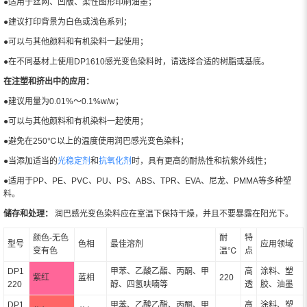
●适用于丝网、凹版、柔性图形印刷油墨；
●建议打印背景为白色或浅色系列；
●可以与其他颜料和有机染料一起使用；
●在不同基材上使用DP1610感光变色染料时，请选择合适的树脂或基底。
在注塑和挤出中的应用：
●建议用量为0.01%～0.1%w/w；
●可以与其他颜料和有机染料一起使用；
●避免在250℃以上的温度使用润巴感光变色染料；
●当添加适当的
光稳定剂
和
抗氧化剂
时，具有更高的耐热性和抗紫外线性；
●适用于PP、PE、PVC、PU、PS、ABS、TPR、EVA、尼龙、PMMA等多种塑
料。
储存和处理：
润巴感光变色染料应在室温下保持干燥，并且不要暴露在阳光下。
颜色-无色
耐
特
型号
色相
最佳溶剂
应用领域
变有色
温℃
点
DP1
甲苯、乙酸乙酯、丙酮、甲
高
涂料、塑
紫红
蓝相
220
220
醇、四氢呋喃等
透
胶、油墨
DP1
甲苯、乙酸乙酯、丙酮、甲
高
涂料、塑