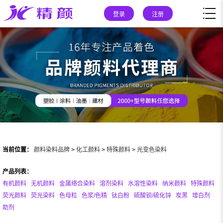
登录
注册
当前位置：
颜料染料品牌
>
化工颜料
>
特殊颜料
>
光变色染料
产品列表：
有机颜料
无机颜料
金属络合染料
溶剂染料
水溶性染料
纳米颜料
特殊颜料
荧光颜料
荧光染料
色母粒
色浆/色精
钛白粉
硫酸钡/硫化锌
炭黑
增白剂
助剂