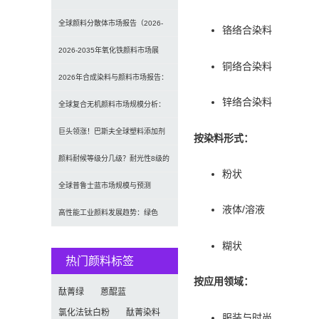
发光原理、性能对比及应用解析
全球颜料分散体市场报告（2026-
铬络合染料
2033）：无机颜料主导，涂料为最
2026-2035年氧化铁颜料市场展
铜络合染料
大应用
望：全球规模将达41亿美元，建筑
2026年合成染料与颜料市场报告：
锌络合染料
行业领跑
规模、趋势及2030年增长预测
全球复合无机颜料市场规模分析：
（CAGR 7.1%）
2035年达5.39亿美元，建筑与涂料
巨头领涨！巴斯夫全球塑料添加剂
按染料形式：
需求推动增长
涨价20% 原材料成本推高行业价格
颜料耐候等级分几级？耐光性8级的
粉状
定义及耐候性测试标准解析
全球普鲁士蓝市场规模与预测
液体/溶液
（2026-2034）：按类型、形式、
高性能工业颜料发展趋势：绿色
应用及区域深度分析
化、功能化与智能化技术革命
糊状
热门颜料标签
按应用领域：
酞菁绿
蒽醌蓝
氯化法钛白粉
酞菁染料
服装与时尚