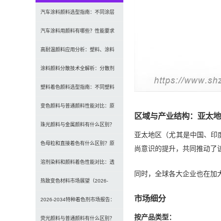
汽车涂料颜料选型指南：不同涂层
应用要求、OEM与修补漆用颜料区
汽车涂料用颜料有哪些？性能要求
别及常见问题
及常用颜料类型介绍
高耐温颜料应用分析：塑料、涂料
及工程材料的选型原则与行业实践
涂料颜料分散技术全解析：分散剂
选型、研磨工艺及常见问题解决
塑料着色颜料选型指南：不同塑料
材料如何选择合适颜料？
变色颜料与普通颜料性能对比：原
区域与产业结构：亚太地
理、特点及应用差异解析
珠光颜料与金属颜料有什么区别？
亚太地区（尤其是中国、印
原理、效果与应用对比
色母粒和直接着色有什么区别？原
尚意识的提升，共同推动了
理、性能与应用全面对比
溶剂染料和颜料着色性能对比：透
同时，全球各大企业也在加
明性、耐候性与应用选择全解析
热致变色材料市场展望（2026-
市场细分
2034）：2034年将达336亿美元，
2026-2034特种着色剂市场报告：
按产品类型：
亚太份额超四成
规模、份额、趋势及预测
荧光颜料与普通颜料有什么区别？