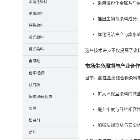
水溶性染料
采用微粉化金属盐与
纳米颜料
推出生物基染料成分
特殊颜料
优化清洁生产与废水
荧光颜料
荧光染料
这些技术进步不仅提高了染
色母粒
市场生命周期与产业合作
色浆/色精
目前，酸性金属络合物染料市
钛白粉
扩大环保型染料的商
硫酸钡/硫化锌
炭黑
提升牢度与纤维相容
增白剂
加强法规遵从与安全
助剂