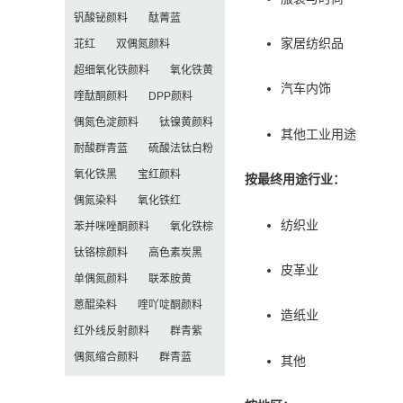
钒酸铋颜料
酞菁蓝
家居纺织品
苝红
双偶氮颜料
超细氧化铁颜料
氧化铁黄
汽车内饰
喹酞酮颜料
DPP颜料
偶氮色淀颜料
钛镍黄颜料
其他工业用途
耐酸群青蓝
硫酸法钛白粉
氧化铁黑
宝红颜料
按最终用途行业：
偶氮染料
氧化铁红
纺织业
苯并咪唑酮颜料
氧化铁棕
钛铬棕颜料
高色素炭黑
皮革业
单偶氮颜料
联苯胺黄
蒽醌染料
喹吖啶酮颜料
造纸业
红外线反射颜料
群青紫
偶氮缩合颜料
群青蓝
其他