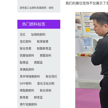
我们的展位现场不仅展示了
（2026-2034）：按类型、形式、
高性能工业颜料发展趋势：绿色
应用及区域深度分析
化、功能化与智能化技术革命
热门颜料标签
苝红
钛铬棕颜料
宝红颜料
联苯胺黄
氧化铁黄
耐酸群青蓝
钒酸铋颜料
蒽醌染料
酞菁蓝
蒽醌蓝
单偶氮颜料
苯并咪唑酮颜料
氧化铁红
DPP颜料
氯化法钛白粉
喹酞酮颜料
氧化铁棕
群青紫
群青蓝
喹吖啶酮颜料