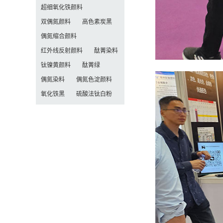
超细氧化铁颜料
双偶氮颜料
高色素炭黑
偶氮缩合颜料
红外线反射颜料
酞菁染料
钛镍黄颜料
酞菁绿
偶氮染料
偶氮色淀颜料
氧化铁黑
硫酸法钛白粉