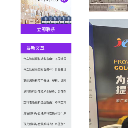
立即联系
最新文章
汽车涂料颜料选型指南：不同涂层
应用要求、OEM与修补漆用颜料区
汽车涂料用颜料有哪些？性能要求
别及常见问题
及常用颜料类型介绍
高耐温颜料应用分析：塑料、涂料
及工程材料的选型原则与行业实践
涂料颜料分散技术全解析：分散剂
选型、研磨工艺及常见问题解决
塑料着色颜料选型指南：不同塑料
材料如何选择合适颜料？
变色颜料与普通颜料性能对比：原
理、特点及应用差异解析
珠光颜料与金属颜料有什么区别？