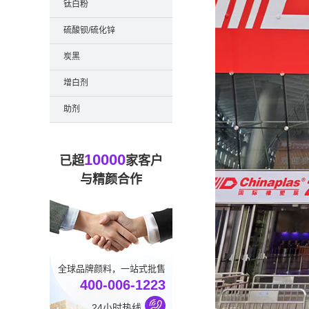
钛白粉
硫酸钡/硫化锌
炭黑
增白剂
助剂
10000
已超
家客户
与精颜合作
全球品牌颜料，一站式批售
400-006-1223
24小时热线