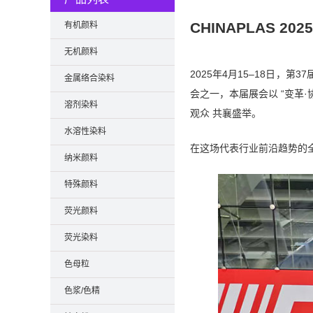
CHINAPLAS 
有机颜料
无机颜料
2025年4月15–18日，
金属络合染料
会之一，本届展会以 “变革·
溶剂染料
观众 共襄盛举。
水溶性染料
在这场代表行业前沿趋势的全
纳米颜料
特殊颜料
荧光颜料
荧光染料
色母粒
色浆/色精