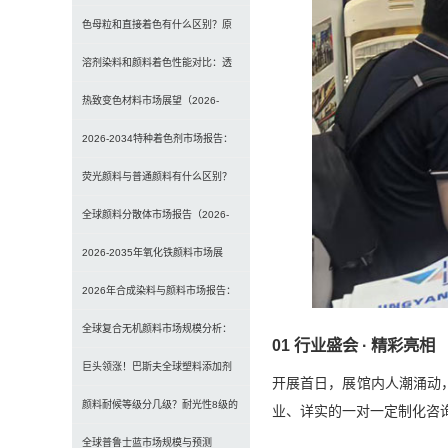
原理、效果与应用对比
色母粒和直接着色有什么区别？原
理、性能与应用全面对比
溶剂染料和颜料着色性能对比：透
明性、耐候性与应用选择全解析
热致变色材料市场展望（2026-
2034）：2034年将达336亿美元，
2026-2034特种着色剂市场报告：
亚太份额超四成
规模、份额、趋势及预测
荧光颜料与普通颜料有什么区别？
发光原理、性能对比及应用解析
全球颜料分散体市场报告（2026-
2033）：无机颜料主导，涂料为最
2026-2035年氧化铁颜料市场展
大应用
望：全球规模将达41亿美元，建筑
2026年合成染料与颜料市场报告：
行业领跑
规模、趋势及2030年增长预测
全球复合无机颜料市场规模分析：
01 行业盛会 · 精彩亮相
（CAGR 7.1%）
2035年达5.39亿美元，建筑与涂料
巨头领涨！巴斯夫全球塑料添加剂
开展首日，展馆内人潮涌动
需求推动增长
涨价20% 原材料成本推高行业价格
颜料耐候等级分几级？耐光性8级的
业、详实的一对一定制化咨
定义及耐候性测试标准解析
全球普鲁士蓝市场规模与预测