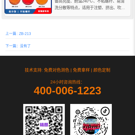
备高亮度、耐温240℃、不粘螺杆、易清
洗分散等特点，适用于注塑、挤出、吹塑
等工艺，是提升生产效率和产品视觉效果
的理想着色解决方案。
上一篇 : ZB-213
下一篇：没有了
技术支持: 免费对色测色 | 免费拿样 | 颜色定制
24小时咨询热线：
400-006-1223