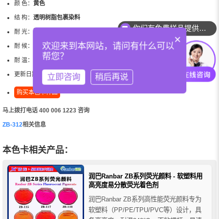
颜 色：
黄色
结 构：
透明树脂包裹染料
你们有免费样品提供吗？
耐 光：
弱
×
欢迎来到本网站，请问有什么可以
耐 候：
弱
帮您？
耐 温：
240℃
更新日期：
2026-06-02
立即咨询
稍后再说
购买本色卡样品
马上拨打电话 400 006 1223 咨询
ZB-312
相关信息
本色卡相关产品：
润巴Ranbar ZB系列荧光颜料 - 软塑料用
高亮度易分散荧光着色剂
润巴Ranbar ZB系列高性能荧光颜料专为
软塑料（PP/PE/TPU/PVC等）设计，具