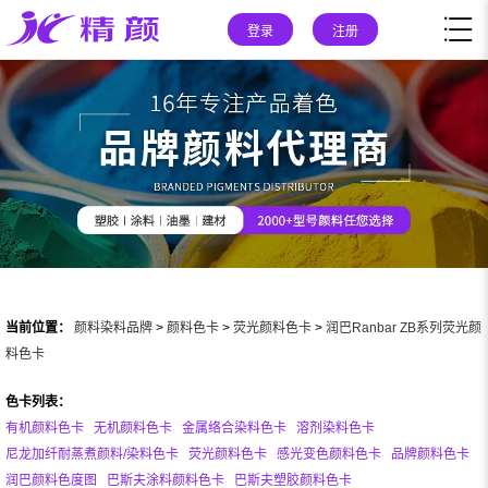
登录
注册
当前位置：
颜料染料品牌
>
颜料色卡
>
荧光颜料色卡
>
润巴Ranbar ZB系列荧光颜
料色卡
色卡列表：
有机颜料色卡
无机颜料色卡
金属络合染料色卡
溶剂染料色卡
尼龙加纤耐蒸煮颜料/染料色卡
荧光颜料色卡
感光变色颜料色卡
品牌颜料色卡
润巴颜料色度图
巴斯夫涂料颜料色卡
巴斯夫塑胶颜料色卡