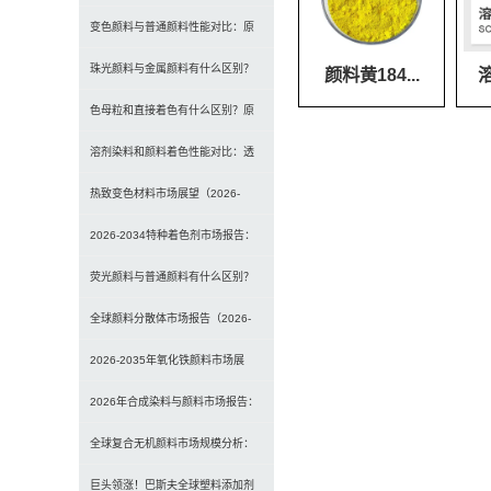
材料如何选择合适颜料？
变色颜料与普通颜料性能对比：原
理、特点及应用差异解析
珠光颜料与金属颜料有什么区别？
颜料黄184...
溶
原理、效果与应用对比
色母粒和直接着色有什么区别？原
理、性能与应用全面对比
溶剂染料和颜料着色性能对比：透
明性、耐候性与应用选择全解析
热致变色材料市场展望（2026-
2034）：2034年将达336亿美元，
2026-2034特种着色剂市场报告：
亚太份额超四成
规模、份额、趋势及预测
荧光颜料与普通颜料有什么区别？
发光原理、性能对比及应用解析
全球颜料分散体市场报告（2026-
2033）：无机颜料主导，涂料为最
2026-2035年氧化铁颜料市场展
大应用
望：全球规模将达41亿美元，建筑
2026年合成染料与颜料市场报告：
行业领跑
规模、趋势及2030年增长预测
全球复合无机颜料市场规模分析：
（CAGR 7.1%）
2035年达5.39亿美元，建筑与涂料
巨头领涨！巴斯夫全球塑料添加剂