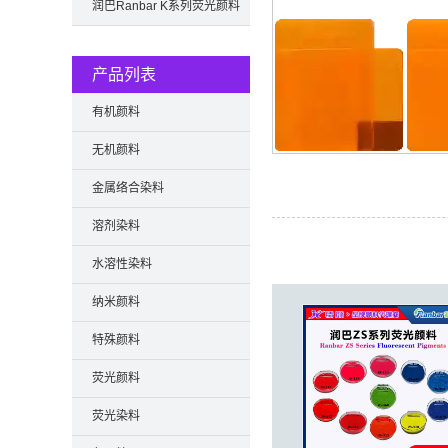
色卡
润巴Ranbar K系列荧光颜料
色卡
产品列表
有机颜料
无机颜料
金属络合染料
溶剂染料
水溶性染料
纳米颜料
特殊颜料
荧光颜料
荧光染料