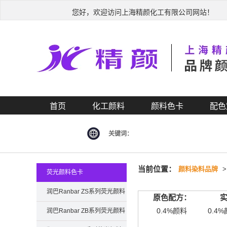
您好，欢迎访问上海精颜化工有限公司网站！
首页
化工颜料
颜料色卡
配色
关键词：
当前位置：
颜料染料品牌
荧光颜料色卡
润巴Ranbar ZS系列荧光颜料
原色配方：
色卡
0.4%颜料
0.4%
润巴Ranbar ZB系列荧光颜料