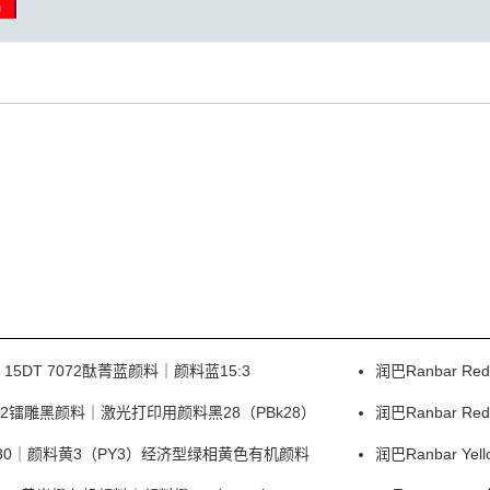
e 15DT 7072酞菁蓝颜料｜颜料蓝15:3
润巴Ranbar 
 I0332镭雕黑颜料｜激光打印用颜料黑28（PBk28）
润巴Ranbar 
ow P330｜颜料黄3（PY3）经济型绿相黄色有机颜料
润巴Ranbar Y