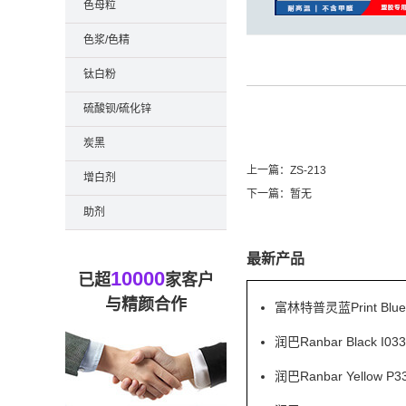
色母粒
色浆/色精
钛白粉
硫酸钡/硫化锌
炭黑
上一篇：
ZS-213
增白剂
下一篇：暂无
助剂
最新产品
10000
已超
家客户
与精颜合作
富林特普灵蓝Print Blu
润巴Ranbar Black
润巴Ranbar Yell