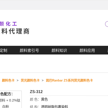
定制
颜料索引号
颜料知识
颜料应用
>
颜料色卡
>
荧光颜料色卡
>
润巴Ranbar ZS系列荧光颜料色卡
ZS-312
实色配方：
颜 色：
黄色
颜料 + 0.2%钛
白粉
结 构：
透明树脂包裹染料