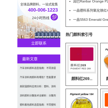
润巴Ranbar Orang
全球品牌颜料，一站式批售
400-006-1223
一品德科系列氧化铁红41
24小时热线
一品S563 Emeral
热门颜料索引号
立即联系
最新文章
汽车涂料颜料选型指南：不同涂层
应用要求、OEM与修补漆用颜料区
汽车涂料用颜料有哪些？性能要求
颜料红269...
别及常见问题
及常用颜料类型介绍
高耐温颜料应用分析：塑料、涂料
及工程材料的选型原则与行业实践
涂料颜料分散技术全解析：分散剂
选型、研磨工艺及常见问题解决
塑料着色颜料选型指南：不同塑料