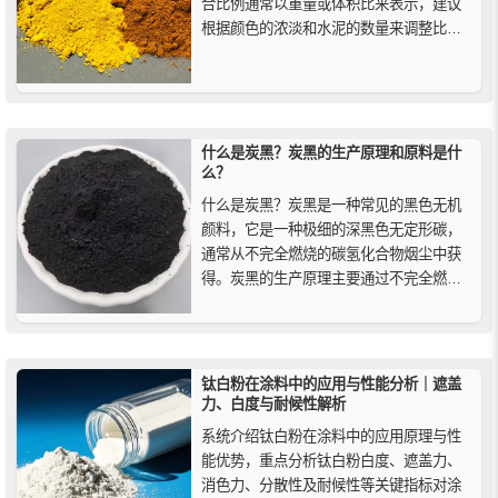
合比例通常以重量或体积比来表示，建议
根据颜色的浓淡和水泥的数量来调整比
例，一般来说，通常的建议比例是在水泥
中加入约2%到10%的氧化铁颜料，可以根
据自己的需要进行微调，但需要注意的
是，颜色深度会在干燥后略微变淡。
什么是炭黑？炭黑的生产原理和原料是什
么？
什么是炭黑？炭黑是一种常见的黑色无机
颜料，它是一种极细的深黑色无定形碳，
通常从不完全燃烧的碳氢化合物烟尘中获
得。炭黑的生产原理主要通过不完全燃烧
或热裂解含碳物质来实现。简单来说，当
有机物在有限的氧气供应下燃烧时，氢和
氧元素转化为水，碳元素由于燃烧不充分
而分离，形成炭黑。
钛白粉在涂料中的应用与性能分析｜遮盖
力、白度与耐候性解析
系统介绍钛白粉在涂料中的应用原理与性
能优势，重点分析钛白粉白度、遮盖力、
消色力、分散性及耐候性等关键指标对涂