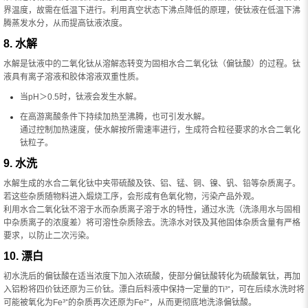
界温度，故需在低温下进行。利用真空状态下沸点降低的原理，使钛液在低温下沸
腾蒸发水分，从而提高钛液浓度。
8. 水解
水解是钛液中的二氧化钛从溶解态转变为固相水合二氧化钛（偏钛酸）的过程。钛
液具有离子溶液和胶体溶液双重性质。
当pH＞0.5时，钛液会发生水解。
在高游离酸条件下持续加热至沸腾，也可引发水解。
通过控制加热速度，使水解按所需速率进行，生成符合粒径要求的水合二氧化
钛粒子。
9. 水洗
水解生成的水合二氧化钛中夹带硫酸及铁、铝、锰、铜、镍、钒、铅等杂质离子。
若这些杂质随物料进入煅烧工序，会形成有色氧化物，污染产品外观。
利用水合二氧化钛不溶于水而杂质离子溶于水的特性，通过水洗（洗涤用水与固相
中杂质离子的浓度差）将可溶性杂质除去。洗涤水对铁及其他固体杂质含量有严格
要求，以防止二次污染。
10. 漂白
初水洗后的偏钛酸在适当浓度下加入浓硫酸，使部分偏钛酸转化为硫酸氧钛，再加
入铝粉将四价钛还原为三价钛。漂白后料液中保持一定量的Ti³⁺，可在后续水洗时将
可能被氧化为Fe³⁺的杂质再次还原为Fe²⁺，从而更彻底地洗涤偏钛酸。