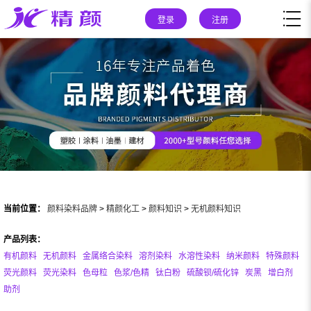
登录
注册
当前位置：
颜料染料品牌
>
精颜化工
>
颜料知识
>
无机颜料知识
产品列表：
有机颜料
无机颜料
金属络合染料
溶剂染料
水溶性染料
纳米颜料
特殊颜料
荧光颜料
荧光染料
色母粒
色浆/色精
钛白粉
硫酸钡/硫化锌
炭黑
增白剂
助剂