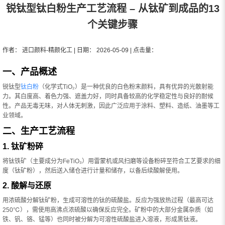
锐钛型钛白粉生产工艺流程 – 从钛矿到成品的13
个关键步骤
作者： 进口颜料-精颜化工 | 日期： 2026-05-09 | 点击量：
一、产品概述
锐钛型
钛白粉
（化学式TiO₂）是一种优良的白色粉末颜料，具有优异的光散射能
力。其白度高、着色力强、遮盖力好，同时具备较高的化学稳定性与良好的耐候
性。产品无毒无味，对人体无刺激，因此广泛应用于涂料、塑料、造纸、油墨等工
业领域。
二、生产工艺流程
1. 钛矿粉碎
将钛铁矿（主要成分为FeTiO₃）用雷蒙机或风扫磨等设备粉碎至符合工艺要求的细
度（钛矿粉），然后送入储仓进行计量和储存，以备后续酸解使用。
2. 酸解与还原
用浓硫酸分解钛矿粉，生成可溶性的钛的硫酸盐。反应为强放热过程（最高可达
250℃），需使用高沸点浓硫酸以确保反应完全。矿粉中的大部分金属杂质（如
铁、钒、铬、锰等）也同时被分解为可溶性硫酸盐进入溶液，形成黑钛液。