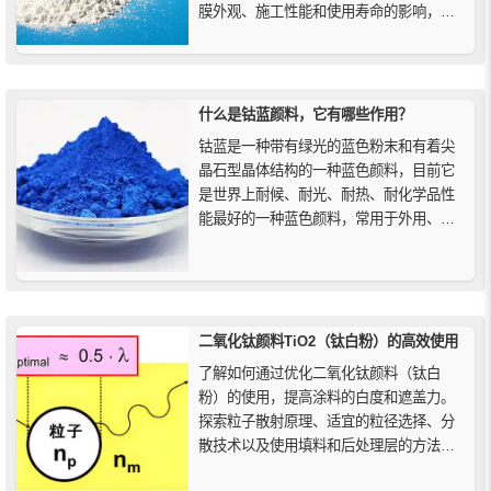
膜外观、施工性能和使用寿命的影响，适
用于建筑涂料、水性涂料及工业涂料的配
方设计与选型参考。
什么是钴蓝颜料，它有哪些作用？
钴蓝是一种带有绿光的蓝色粉末和有着尖
晶石型晶体结构的一种蓝色颜料，目前它
是世界上耐候、耐光、耐热、耐化学品性
能最好的一种蓝色颜料，常用于外用、超
耐久型的涂料和建筑物护墙板等类超耐久
型工程塑料制品中的主要着色剂。
二氧化钛颜料TiO2（钛白粉）的高效使用
了解如何通过优化二氧化钛颜料（钛白
粉）的使用，提高涂料的白度和遮盖力。
探索粒子散射原理、适宜的粒径选择、分
散技术以及使用填料和后处理层的方法，
最大化TiO2二氧化钛颜料的效率，节省成