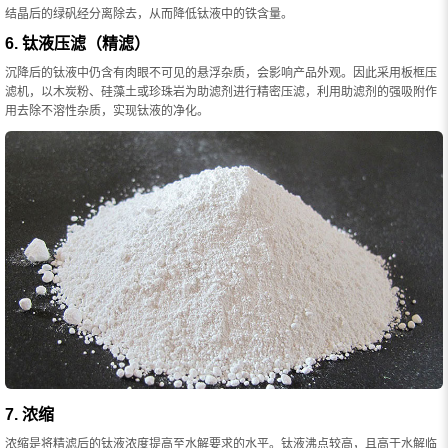
结晶后的绿矾经分离除去，从而降低钛液中的铁含量。
6. 钛液压滤（精滤）
沉降后的钛液中仍含有肉眼不可见的悬浮杂质，会影响产品外观。因此采用板框压
滤机，以木炭粉、硅藻土或珍珠岩为助滤剂进行精密压滤，利用助滤剂的强吸附作
用去除不溶性杂质，实现钛液的净化。
7. 浓缩
浓缩是将精滤后的钛液浓度提高至水解要求的水平。钛液沸点较高，且高于水解临