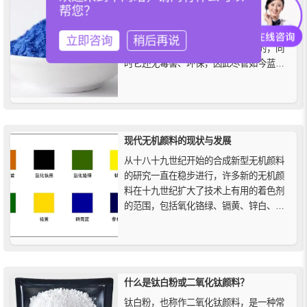
帮您？
群青蓝颜料是一种色光纯净的天蓝色无机
颜料，它也是最古老和最鲜艳的蓝色颜
立即咨询
稍后再说
料，其鲜艳度是其他蓝色无法比拟的，同
时它还无毒害、环保，因此尽管如今蓝色
颜料选择众多，群青颜料仍占有一席之
地，受到各大行业青睐。
现代无机颜料的现状与发展
从十八十九世纪开始的合成新型无机颜料
的研究一直在稳步进行，许多新的无机颜
料在十九世纪扩大了技术上有用的着色剂
的范围，包括氧化铬绿、镉黄、锌白、群
青蓝、氧化铁红和金属青铜（Cu/Zn），二
十世纪市场上出现了其他合成无机颜料：
二氧化钛、镉红、氧化铁黄、氧化铁黑、
钒酸铋和基于云母的效果颜料，在十九世
纪第一批合成有机颜料问世后...
什么是钛白粉或二氧化钛颜料？
钛白粉，也称作二氧化钛颜料，是一种常