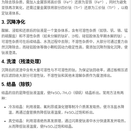
为除去铁杂质，需加入金属铁将高价铁（Fe³⁺）还原为亚铁（Fe²⁺），同时为避免
亚铁再次氧化，还需过量金属铁将部分四价钛（Ti⁴⁺）还原为三价钛（Ti³⁺），以稳
定钛液体系。
3. 沉降净化
酸解、浸取和还原后的钛液是一个复杂体系，含有可溶性杂质（如铁、钒、铬、锰
的硫酸盐）和不溶性杂质（如未分解的钛矿、沙粒、硅铝胶体及早期水解的钛）。
可溶性杂质可在后续结晶、水洗过程中去除；不溶性杂质中，大部分可通过重力自
然沉降除去，而硅铝胶体等微小颗粒因动力稳定性高，需添加沉降剂强化沉降，使
钛液澄清。
4. 洗渣（残渣处理）
沉降后的泥渣中含有大量可溶性与不可溶性的钛。为保证钛回收率，通过板框压滤
机压滤回收大部分可溶性钛，不溶性钛和其他未溶解杂质作为废渣排出。
5. 结晶（除铁）
结晶的目的是降低钛液温度，使FeSO₄·7H₂O（绿矾）结晶析出。常用方法有两
种：
冷冻结晶：利用液氨、氟利昂或溴化锂等制冷介质蒸发吸热，使冷冻盐水降
温，再通过盘管换热降低钛液温度，FeSO₄过饱和析出。
真空结晶：利用溶液绝热蒸发原理，通过闪蒸使钛液中水分快速蒸发并吸热，
从而降低钛液温度，使FeSO₄过饱和结晶。