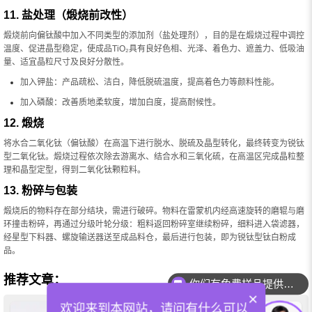
11. 盐处理（煅烧前改性）
煅烧前向偏钛酸中加入不同类型的添加剂（盐处理剂），目的是在煅烧过程中调控
温度、促进晶型稳定，使成品TiO₂具有良好色相、光泽、着色力、遮盖力、低吸油
量、适宜晶粒尺寸及良好分散性。
加入钾盐：产品疏松、洁白，降低脱硫温度，提高着色力等颜料性能。
加入磷酸：改善质地柔软度，增加白度，提高耐候性。
12. 煅烧
将水合二氧化钛（偏钛酸）在高温下进行脱水、脱硫及晶型转化，最终转变为锐钛
型二氧化钛。煅烧过程依次除去游离水、结合水和三氧化硫，在高温区完成晶粒整
理和晶型定型，得到二氧化钛颗粒料。
13. 粉碎与包装
煅烧后的物料存在部分结块，需进行破碎。物料在雷蒙机内经高速旋转的磨辊与磨
环撞击粉碎，再通过分级叶轮分级：粗料返回粉碎室继续粉碎，细料进入袋滤器，
经星型下料器、螺旋输送器送至成品料仓，最后进行包装，即为锐钛型钛白粉成
品。
推荐文章：
你们有免费样品提供吗？
×
欢迎来到本网站，请问有什么可以
群青蓝颜料在应用中有哪些优势和劣势