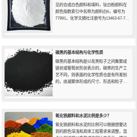
见的合成白色颜料和填料，钛白粉颜料在
颜色指数索引中名称为颜料白6，编号为
77891，化学文摘社注册号为13463-67-7，
主要成分是二氧化钛TiO2，这种物质自然
产生于锐钛、板钛和金红石三种矿物质化
合物，不过它也经常通过四氯化钛的减少
碳和再氧化萃取获得，还有一种做法是从
钛铁矿氧化物...
碳黑的基本结构与化学性质
碳黑的基本结构是以炭黑粒子之间集聚成
链状或葡萄状形状表示的，碳黑的生产工
艺不同，则表面的化学性质也是有所差别
的，由凝聚体形成的尺寸、形态和粒子构
成的凝聚体组成的碳黑称为高结构碳黑，
碳黑的结构性越高，更加容易形成空间网
络通道，并且不容易破坏。
氧化铁颜料和水泥比例是多少？
氧化铁颜料和水泥的比例可以根据想要达
到的颜色深浅和具体工程需求来调整，混