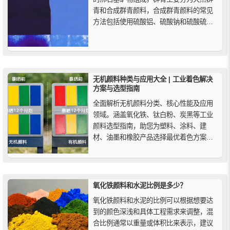
青和合成群青颜料，合成群青颜料的常见
方法包括使用硫酸铝、硫酸钠和硫酸硫化
钠等化学物质，这些化学物质通过反应来
产生群青颜料的颜色。合成群青比天然群
青的蓝色更鲜艳，因为合成群青的颗粒比
天然群青或青金石的颗粒更细小、更均
匀，所含杂质也更少。
无机颜料种类与应用大全 | 工业着色解决
方案与选型指南
全面解析无机颜料分类、核心性能及应用
领域。涵盖氧化铁、钛白粉、炭黑等工业
颜料选型指南，助您为塑料、涂料、建
材、油墨和橡胶产品选择最优着色方案，
提高耐候性、耐热性和成本效益。
氧化铁颜料和水泥比例是多少？
氧化铁颜料和水泥的比例可以根据想要达
到的颜色深浅和具体工程需求来调整，混
合比例通常以重量或体积比来表示，建议