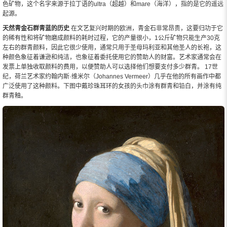
色矿物，这个名字来源于拉丁语的ultra（超越）和mare（海洋），指的是它的遥远
起源。
天然青金石群青蓝的历史
在文艺复兴时期的欧洲，青金石非常昂贵，这要归功于它
的稀有性和将矿物磨成颜料的耗时过程，它的产量很小，1公斤矿物只能生产30克
左右的群青颜料，因此它很少使用，通常只用于圣母玛利亚和其他圣人的长袍，这
种颜色象征着谦逊和纯洁，也象征着委托使用它的赞助人的财富。艺术家通常会在
发票上单独收取颜料的费用，以便赞助人可以选择他们想要支付多少群青。 17世
纪，荷兰艺术家约翰内斯·维米尔（Johannes Vermeer）几乎在他的所有画作中都
广泛使用了这种颜料。下图中戴珍珠耳环的女孩的头巾涂有群青和铅白，并涂有纯
群青釉。