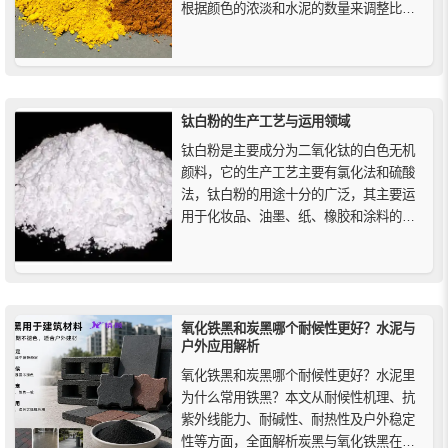
根据颜色的浓淡和水泥的数量来调整比
例，一般来说，通常的建议比例是在水泥
中加入约2%到10%的氧化铁颜料，可以根
据自己的需要进行微调，但需要注意的
是，颜色深度会在干燥后略微变淡。
钛白粉的生产工艺与运用领域
钛白粉是主要成分为二氧化钛的白色无机
颜料，它的生产工艺主要有氯化法和硫酸
法，钛白粉的用途十分的广泛，其主要运
用于化妆品、油墨、纸、橡胶和涂料的制
作中，在这其中涂料行业对钛白粉的用量
非常的大。
氧化铁黑和炭黑哪个耐候性更好？水泥与
户外应用解析
氧化铁黑和炭黑哪个耐候性更好？水泥里
为什么常用铁黑？本文从耐候性机理、抗
紫外线能力、耐碱性、耐热性及户外稳定
性等方面，全面解析炭黑与氧化铁黑在水