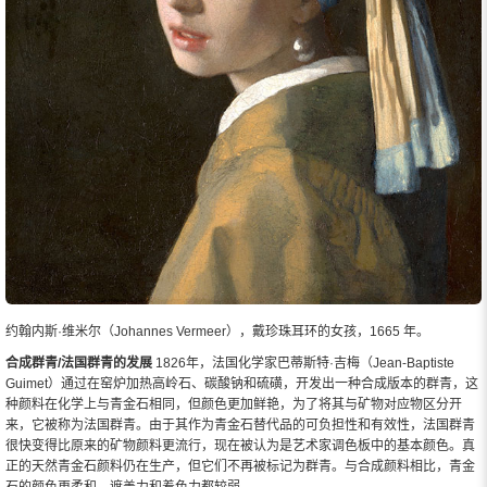
约翰内斯·维米尔（Johannes Vermeer），戴珍珠耳环的女孩，1665 年。
合成群青/法国群青的发展
1826年，法国化学家巴蒂斯特·吉梅（Jean-Baptiste
Guimet）通过在窑炉加热高岭石、碳酸钠和硫磺，开发出一种合成版本的群青，这
种颜料在化学上与青金石相同，但颜色更加鲜艳，为了将其与矿物对应物区分开
来，它被称为法国群青。由于其作为青金石替代品的可负担性和有效性，法国群青
很快变得比原来的矿物颜料更流行，现在被认为是艺术家调色板中的基本颜色。真
正的天然青金石颜料仍在生产，但它们不再被标记为群青。与合成颜料相比，青金