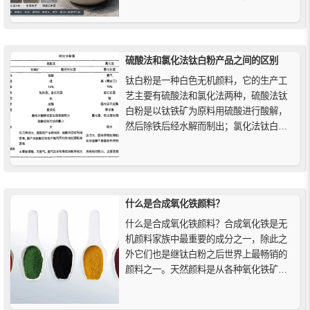
泥、彩砖、混凝土、PE管材、电缆护套及
户外塑料中的应用差异，帮助您正确选择
适合的黑色颜料。
硫酸法和氯化法钛白粉产品之间的区别
钛白粉是一种白色无机颜料，它的生产工
艺主要有硫酸法和氯化法两种，硫酸法钛
白粉是以钛铁矿为原料用硫酸进行酸解，
然后除铁后经水解而制出；氯化法钛白粉
是以金红石或高钛渣为原料，经氯化生产
四氯化钛，然后在高温下氧化而制得。
什么是合成氧化铁颜料？
什么是合成氧化铁颜料？合成氧化铁是无
机颜料家族中最重要的成分之一，除此之
外它们也是继钛白粉之后世界上最畅销的
颜料之一。天然颜料是从各种氧化铁矿物
中提取的，而合成氧化铁颜料则是在受控
条件下生产的，以获得所需的颜色。它们