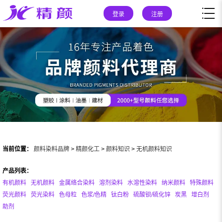
登录
注册
当前位置：
颜料染料品牌
>
精颜化工
>
颜料知识
>
无机颜料知识
产品列表：
有机颜料
无机颜料
金属络合染料
溶剂染料
水溶性染料
纳米颜料
特殊颜料
荧光颜料
荧光染料
色母粒
色浆/色精
钛白粉
硫酸钡/硫化锌
炭黑
增白剂
助剂