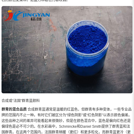
石的颜色更柔和，遮盖力和着色力都较弱。
合成或“法国”群青蓝颜料
群青的混合品质
合成群青蓝通常是温暖的红蓝色，但群青有多种变体，一些专业品
牌的范围内不止一种。有时它们被区分为“绿色阴影”或“红色阴影”以表示颜色偏差。
这些品种之间的差异可能看起来很微妙，但是在颜色混合中，蓝色是偏向红色还是
偏绿色是必不可少的。在水彩画中，Schmincke和Daniel Smith提供了群青蓝和法
国群青。在这两个范围内，法国群青稍暖（更红）和更多粒化，而群青蓝更冷（更