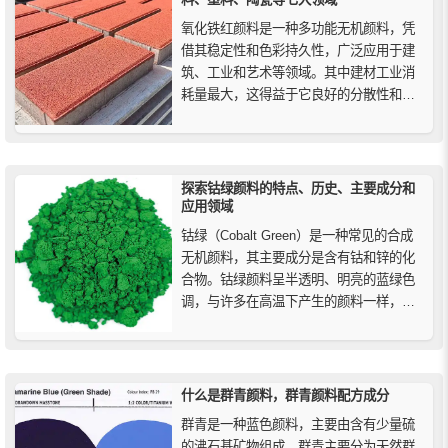
氧化铁红颜料是一种多功能无机颜料，凭
借其稳定性和色彩持久性，广泛应用于建
筑、工业和艺术等领域。其中建材工业消
耗量最大，这得益于它良好的分散性和优
异的色牢度稳定性。本文详解其在混凝
土、涂料、塑料、陶瓷等场景的具体用
途。
探索钴绿颜料的特点、历史、主要成分和
应用领域
钴绿（Cobalt Green）是一种常见的合成
无机颜料，其主要成分是含有钴和锌的化
合物。钴绿颜料呈半透明、明亮的蓝绿色
调，与许多在高温下产生的颜料一样，钴
绿具有极强的持久性，但着色强度较低。
这种颜料在艺术、工业和科学领域中都有
着广泛的应用。
什么是群青颜料，群青颜料配方成分
群青是一种蓝色颜料，主要由含有少量硫
的沸石基矿物组成，群青主要分为天然群