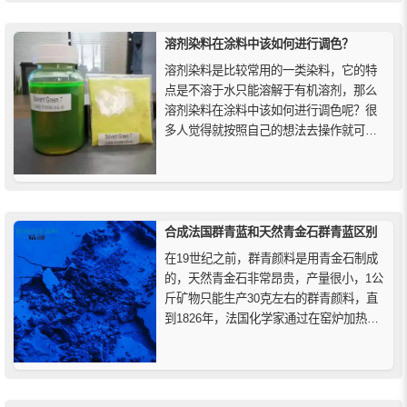
溶剂染料在涂料中该如何进行调色？
溶剂染料是比较常用的一类染料，它的特
点是不溶于水只能溶解于有机溶剂，那么
溶剂染料在涂料中该如何进行调色呢？很
多人觉得就按照自己的想法去操作就可以
了，其实溶剂染料的调色是有讲究的，接
下来精颜化工就简单介绍一下溶剂染料的
调色方法。
合成法国群青蓝和天然青金石群青蓝区别
在19世纪之前，群青颜料是用青金石制成
的，天然青金石非常昂贵，产量很小，1公
斤矿物只能生产30克左右的群青颜料，直
到1826年，法国化学家通过在窑炉加热高
岭石、碳酸钠和硫磺，开发出一种合成群
青，这种颜料在化学上与青金石相同，但
颜色更加鲜艳，为了将其与矿物对应物区
分开来，它被称为法国群青。天然青金石