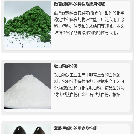
群青颜料仍在生产，但它...
酞菁绿颜料的特性及应用领域
酞菁绿颜料因其鲜艳的绿色、出色的化学
稳定性和优良的物理性能，广泛应用于涂
料、塑料、油墨和美术绘画等领域。本文
详细介绍了酞菁绿颜料的特性与应用，展
示其在建筑涂料、汽车涂料、工业防护涂
料、塑料加工和印刷油墨中的广泛应用，
并探讨其在艺术创作中的重要作用。
钛白粉的分类
钛白粉是工业生产中非常重要的白色颜
料，它的分类有很多种，根据生产工艺可
分为硫酸法和氯化法钛白粉，按晶型分为
锐钛型钛白粉和金红石型钛白粉，根据钛
白粉晶体粒径可分为大粒径、小粒径钛白
粉，根据使用对象分为颜料型钛白粉和特
种钛白粉等等。
苯胺黑颜料的用途及性能