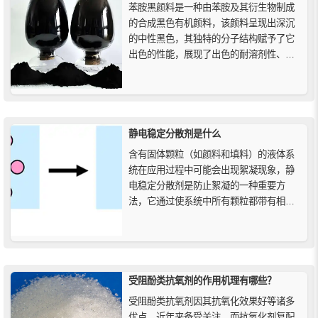
苯胺黑颜料是一种由苯胺及其衍生物制成
的合成黑色有机颜料，该颜料呈现出深沉
的中性黑色，其独特的分子结构赋予了它
出色的性能，展现了出色的耐溶剂性、耐
酸碱性、耐光性和耐热性，其深邃的中性
黑色和卓越的性能在艺术、工业和科学等
各领域中得以广泛应用。
静电稳定分散剂是什么
含有固体颗粒（如颜料和填料）的液体系
统在应用过程中可能会出现絮凝现象，静
电稳定分散剂是防止絮凝的一种重要方
法，它通过使系统中所有颗粒都带有相同
符号的静电荷而相互排斥，从而防止絮
凝，可以在水基体系中实现良好的絮凝稳
定性。
受阻酚类抗氧剂的作用机理有哪些？
受阻酚类抗氧剂因其抗氧化效果好等诸多
优点，近年来备受关注，而抗氧化剂复配