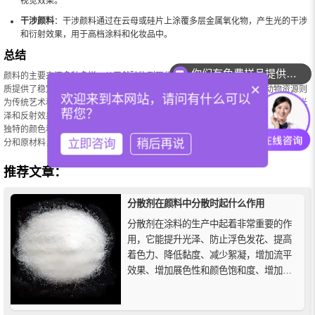
视觉效果。
干涉颜料
：干涉颜料通过在云母或硅片上涂覆多层金属氧化物，产生光的干涉
和衍射效果，用于高档涂料和化妆品中。
总结
你们有免费样品提供吗？
颜料的主要来源多种多样，从天然矿物到现代合成化学品，各具特点和应用。矿物
×
质提供了稳定的
无机颜料
；合成化学品带来了多样的有机颜料；植物和动物资源则
欢迎来到本网站，请问有什么可以
为传统艺术和文化实践提供了丰富的色彩；金属颜料和合成珠光颜料通过独特的光
帮您？
泽和反射效果，满足了现代工业和装饰的需求。不同的来源和成分赋予了颜料各自
独特的颜色和性能，使其在艺术、工业和建筑领域中具有广泛的应用。了解这些成
立即咨询
稍后再说
分和原材料，有助于我们选择合适的颜料，并理解其在不同应用中的表现和优势。
推荐文章：
分散剂在颜料中分散时起什么作用
分散剂在涂料的生产中起着非常重要的作
用，它能提升光泽、防止浮色发花、提高
着色力、降低黏度、减少絮凝，增加流平
效果、增加展色性和颜色饱和度、增加有
机颜料的透明度或无机颜料遮盖力等等。