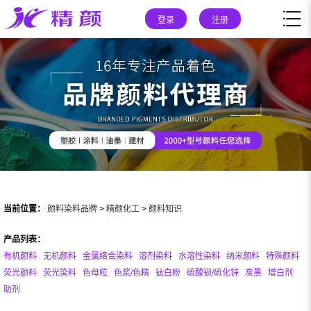
登录
注册
当前位置：
颜料染料品牌
>
精颜化工
>
颜料知识
产品列表：
有机颜料
无机颜料
金属络合染料
溶剂染料
水溶性染料
纳米颜料
特殊颜料
荧光颜料
荧光染料
色母粒
色浆/色精
钛白粉
硫酸钡/硫化锌
炭黑
增白剂
助剂