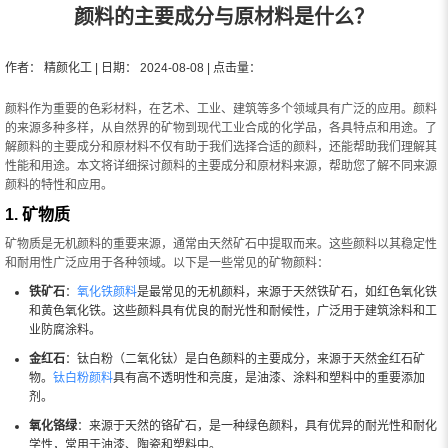
颜料的主要成分与原材料是什么？
作者： 精颜化工 | 日期： 2024-08-08 | 点击量：
颜料作为重要的色彩材料，在艺术、工业、建筑等多个领域具有广泛的应用。颜料
的来源多种多样，从自然界的矿物到现代工业合成的化学品，各具特点和用途。了
解颜料的主要成分和原材料不仅有助于我们选择合适的颜料，还能帮助我们理解其
性能和用途。本文将详细探讨颜料的主要成分和原材料来源，帮助您了解不同来源
颜料的特性和应用。
1. 矿物质
矿物质是无机颜料的重要来源，通常由天然矿石中提取而来。这些颜料以其稳定性
和耐用性广泛应用于各种领域。以下是一些常见的矿物颜料：
铁矿石
：
氧化铁颜料
是最常见的无机颜料，来源于天然铁矿石，如红色氧化铁
和黄色氧化铁。这些颜料具有优良的耐光性和耐候性，广泛用于建筑涂料和工
业防腐涂料。
金红石
：钛白粉（二氧化钛）是白色颜料的主要成分，来源于天然金红石矿
物。
钛白粉颜料
具有高不透明性和亮度，是油漆、涂料和塑料中的重要添加
剂。
氧化铬绿
：来源于天然的铬矿石，是一种绿色颜料，具有优异的耐光性和耐化
学性，常用于油漆、陶瓷和塑料中。