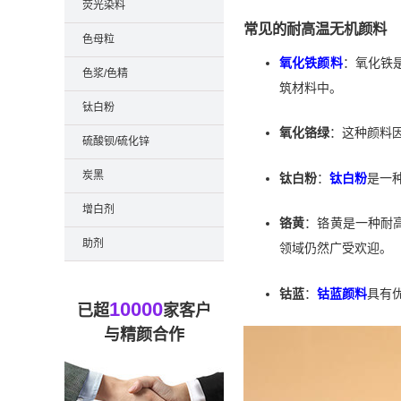
荧光染料
常见的耐高温无机颜料
色母粒
氧化铁颜料
：氧化铁
色浆/色精
筑材料中。
钛白粉
氧化铬绿
：这种颜料
硫酸钡/硫化锌
炭黑
钛白粉
：
钛白粉
是一
增白剂
铬黄
：铬黄是一种耐
助剂
领域仍然广受欢迎。
钴蓝
：
钴蓝颜料
具有
10000
已超
家客户
与精颜合作