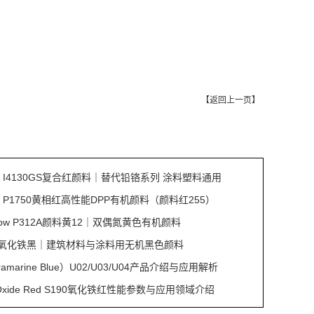
【
返回上一页
】
Red I4130GS复合红颜料｜替代铅铬系列 涂料塑料通用
Red P1750黄相红高性能DPP有机颜料（颜料红255）
ellow P312A颜料黄12｜双偶氮黄色有机颜料
S353氧化铁黑｜建筑材料与涂料用无机黑色颜料
amarine Blue）U02/U03/U04产品介绍与应用解析
on Oxide Red S190氧化铁红性能参数与应用领域介绍