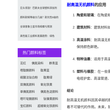
耐高温无机颜料
的应用
（CAGR 7.1%）
2035年达5.39亿美元，建筑与涂料
巨头领涨！巴斯夫全球塑料添加剂
陶瓷和玻璃
：在陶瓷
需求推动增长
涨价20% 原材料成本推高行业价格
颜料耐候等级分几级？耐光性8级的
定义及耐候性测试标准解析
全球普鲁士蓝市场规模与预测
建筑材料
：建筑材料
（2026-2034）：按类型、形式、
高性能工业颜料发展趋势：绿色
高温涂料
：耐高温无
应用及区域深度分析
化、功能化与智能化技术革命
保持颜色鲜艳。
热门颜料标签
特种油墨
：适用于高
苝红
偶氮染料
群青蓝
喹酞酮颜料
酞菁蓝
塑料与橡胶
：在一些
硫酸法钛白粉
酞菁绿
电缆护套、高温管道
双偶氮颜料
氧化铁黄
结论
单偶氮颜料
偶氮色淀颜料
喹吖啶酮颜料
钛镍黄颜料
耐高温无机颜料因其卓越的
宝红颜料
超细氧化铁颜料
着不可替代的作用。未来，