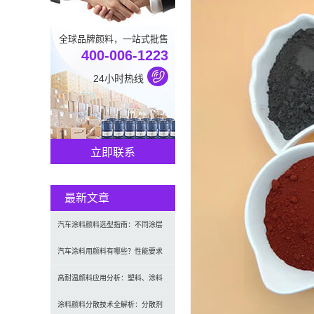
全球品牌颜料，一站式批售
400-006-1223
24小时热线
立即联系
最新文章
汽车涂料颜料选型指南：不同涂层
应用要求、OEM与修补漆用颜料区
汽车涂料用颜料有哪些？性能要求
别及常见问题
及常用颜料类型介绍
高耐温颜料应用分析：塑料、涂料
及工程材料的选型原则与行业实践
涂料颜料分散技术全解析：分散剂