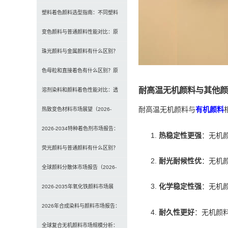
选型、研磨工艺及常见问题解决
塑料着色颜料选型指南：不同塑料
材料如何选择合适颜料？
变色颜料与普通颜料性能对比：原
理、特点及应用差异解析
珠光颜料与金属颜料有什么区别？
原理、效果与应用对比
色母粒和直接着色有什么区别？原
耐高温无机颜料与其他颜
理、性能与应用全面对比
溶剂染料和颜料着色性能对比：透
耐高温无机颜料与
有机颜料
明性、耐候性与应用选择全解析
热致变色材料市场展望（2026-
2034）：2034年将达336亿美元，
2026-2034特种着色剂市场报告：
热稳定性更强
：无机
亚太份额超四成
规模、份额、趋势及预测
荧光颜料与普通颜料有什么区别？
耐光耐候性优
：无机
发光原理、性能对比及应用解析
全球颜料分散体市场报告（2026-
化学稳定性强
：无机
2033）：无机颜料主导，涂料为最
2026-2035年氧化铁颜料市场展
大应用
望：全球规模将达41亿美元，建筑
2026年合成染料与颜料市场报告：
耐久性更好
：无机颜
行业领跑
规模、趋势及2030年增长预测
全球复合无机颜料市场规模分析：