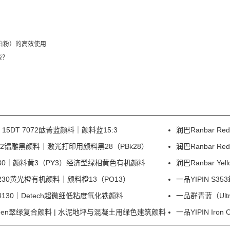
钛白粉）的高效使用
些？
e 15DT 7072酞菁蓝颜料｜颜料蓝15:3
润巴Ranbar 
 I0332镭雕黑颜料｜激光打印用颜料黑28（PBk28）
润巴Ranbar 
ow P330｜颜料黄3（PY3）经济型绿相黄色有机颜料
润巴Ranbar Y
e P230黄光橙有机颜料｜颜料橙13（PO13）
一品YIPIN 
30｜Detech超微细低粘度氧化铁颜料
一品群青蓝（Ultr
d Green翠绿复合颜料 | 水泥地坪与混凝土用绿色建筑颜料
一品YIPIN Ir