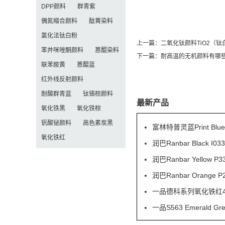
DPP颜料
群青紫
偶氮缩合颜料
酞菁染料
氯化法钛白粉
上一篇：
二氧化钛颜料TiO2（
苯并咪唑酮颜料
蒽醌染料
下一篇：
耐高温的无机颜料有哪
联苯胺黄
蒽醌蓝
红外线反射颜料
耐酸群青蓝
钛铬棕颜料
最新产品
氧化铁黑
氧化铁棕
钒酸铋颜料
高色素炭黑
富林特普灵蓝Print Blu
氧化铁红
润巴Ranbar Black
润巴Ranbar Yell
润巴Ranbar Orang
一品德科系列氧化铁红41
一品S563 Emeral