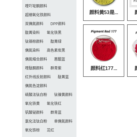
喹吖啶酮颜料
颜料黄53是...
超细氧化铁颜料
双偶氮颜料
DPP颜料
酞菁染料
氧化铁黑
钛铬棕颜料
酞菁绿
偶氮染料
高色素炭黑
偶氮缩合颜料
蒽醌蓝
颜料红177...
喹酞酮颜料
群青紫
红外线反射颜料
酞菁蓝
偶氮色淀颜料
硫酸法钛白粉
钛镍黄颜料
氧化铁黄
氧化铁红
钒酸铋颜料
群青蓝
氯化法钛白粉
单偶氮颜料
氧化铁棕
苝红