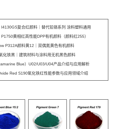
Red I4130GS复合红颜料｜替代铅铬系列 涂料塑料通用
Red P1750黄相红高性能DPP有机颜料（颜料红255）
ellow P312A颜料黄12｜双偶氮黄色有机颜料
S353氧化铁黑｜建筑材料与涂料用无机黑色颜料
amarine Blue）U02/U03/U04产品介绍与应用解析
on Oxide Red S190氧化铁红性能参数与应用领域介绍