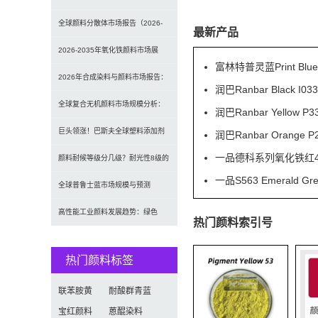
发光原理、性能对比及应用解析
全球颜料分散体市场报告（2026-
最新产品
2033）：无机颜料主导，涂料为最
2026-2035年氧化铁颜料市场展
富林特普灵蓝Print Blu
大应用
望：全球规模将达41亿美元，建筑
2026年合成染料与颜料市场报告：
润巴Ranbar Black
行业领跑
规模、趋势及2030年增长预测
全球复合无机颜料市场规模分析：
润巴Ranbar Yell
（CAGR 7.1%）
2035年达5.39亿美元，建筑与涂料
巨头领涨！巴斯夫全球塑料添加剂
润巴Ranbar Orang
一品德科系列氧化铁红41
需求推动增长
涨价20% 原材料成本推高行业价格
颜料耐候等级分几级？耐光性8级的
一品S563 Emeral
定义及耐候性测试标准解析
全球普鲁士蓝市场规模与预测
（2026-2034）：按类型、形式、
高性能工业颜料发展趋势：绿色
热门颜料索引号
应用及区域深度分析
化、功能化与智能化技术革命
热门颜料标签
联苯胺黄
耐酸群青蓝
宝红颜料
蒽醌染料