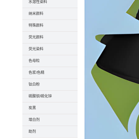
水溶性染料
纳米颜料
特殊颜料
荧光颜料
荧光染料
色母粒
色浆/色精
钛白粉
硫酸钡/硫化锌
炭黑
增白剂
助剂