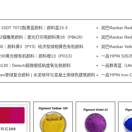
e 15DT 7072酞菁蓝颜料｜颜料蓝15:3
润巴Ranbar 
 I0332镭雕黑颜料｜激光打印用颜料黑28（PBk28）
润巴Ranbar 
ow P330｜颜料黄3（PY3）经济型绿相黄色有机颜料
润巴Ranbar Y
e P230黄光橙有机颜料｜颜料橙13（PO13）
一品YIPIN 
30｜Detech超微细低粘度氧化铁颜料
一品群青蓝（Ultr
d Green翠绿复合颜料 | 水泥地坪与混凝土用绿色建筑颜料
一品YIPIN Ir