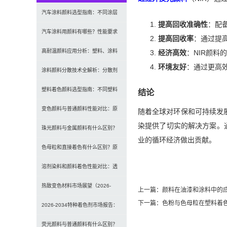
汽车涂料颜料选型指南：不同涂层
提高回收准确性
：配
应用要求、OEM与修补漆用颜料区
汽车涂料用颜料有哪些？性能要求
提高回收率
：通过提
别及常见问题
及常用颜料类型介绍
高耐温颜料应用分析：塑料、涂料
经济高效
：NIR颜
环境友好
：通过更高
及工程材料的选型原则与行业实践
涂料颜料分散技术全解析：分散剂
选型、研磨工艺及常见问题解决
塑料着色颜料选型指南：不同塑料
结论
材料如何选择合适颜料？
变色颜料与普通颜料性能对比：原
随着全球对环保和可持续发
染提供了切实的解决方案。
理、特点及应用差异解析
珠光颜料与金属颜料有什么区别？
业的循环经济做出贡献。
原理、效果与应用对比
色母粒和直接着色有什么区别？原
理、性能与应用全面对比
溶剂染料和颜料着色性能对比：透
明性、耐候性与应用选择全解析
热致变色材料市场展望（2026-
上一篇：
颜料在油漆和涂料中的
下一篇：
色粉与色母粒在塑料着
2034）：2034年将达336亿美元，
2026-2034特种着色剂市场报告：
亚太份额超四成
规模、份额、趋势及预测
荧光颜料与普通颜料有什么区别？