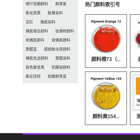
热门颜料索引号
喹吖啶酮颜料
群青紫
氧化铁黑
酞菁染料
苝红
偶氮染料
偶氮缩合颜料
钛铬棕颜料
单偶氮颜料
双偶氮颜料
蒽醌蓝
超细氧化铁颜料
颜料橙73（...
偶氮色淀颜料
蒽醌染料
高色素炭黑
钒酸铋颜料
氧化铁棕
耐酸群青蓝
颜料黄154...
溶