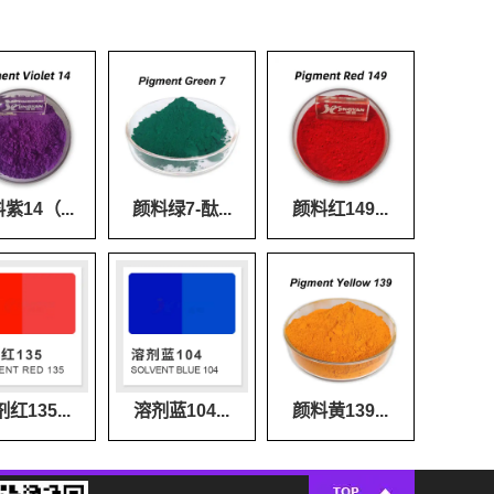
紫14（...
颜料绿7-酞...
颜料红149...
红135...
溶剂蓝104...
颜料黄139...