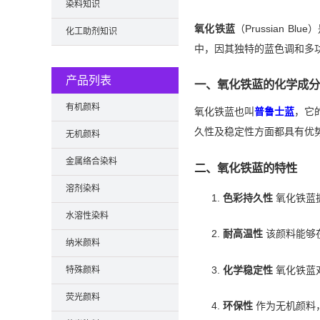
染料知识
氧化铁蓝
（Prussian
化工助剂知识
中，因其独特的蓝色调和多
产品列表
一、氧化铁蓝的化学成分
有机颜料
氧化铁蓝也叫
普鲁士蓝
，它
久性及稳定性方面都具有优
无机颜料
金属络合染料
二、氧化铁蓝的特性
溶剂染料
色彩持久性
氧化铁蓝
水溶性染料
耐高温性
该颜料能够
纳米颜料
化学稳定性
氧化铁蓝
特殊颜料
荧光颜料
环保性
作为无机颜料