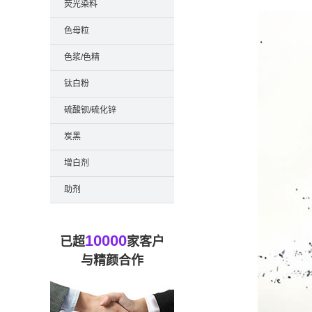
荧光染料
色母粒
色浆/色精
钛白粉
硫酸钡/硫化锌
炭黑
增白剂
助剂
10000
已超
家客户
与精颜合作