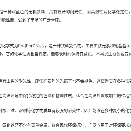
 Blue）是一种深蓝色的无机颜料，具有显著的耐光性、耐高温性及化学
功能性能，受到了市场的广泛青睐。
的化学式为Fe₄[Fe(CN)₆]₃，是一种铁盐复合物，主要由铁元素和氰
势。它的化学性质相当稳定，能够长时间保持其蓝色，不易发生褪色或变
拥有出色的耐光性，即使在强烈的光照下也不会褪色。这使得它在各种需
在高温环境中保持稳定的色泽和物理性质，适合在高温处理或加工的过程
对酸、碱、溶剂等化学物质具有较强的耐受性，因此能够在多种复杂的化
，氧化铁蓝不含有毒重金属，符合现代环保标准，广泛应用于对环保要求