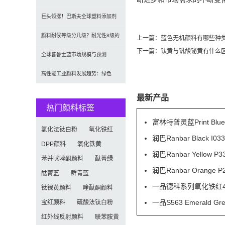
（CAGR 7.1%）
2035年达5.39亿美元，建筑与涂料
巨头领涨！巴斯夫全球塑料添加剂
需求推动增长
涨价20% 原材料成本推高行业价格
颜料耐候等级分几级？耐光性8级的
上一篇：
蓝色无机颜料有哪些种
下一篇：
钛黄与钒酸铋黄有什么
定义及耐候性测试标准解析
全球普鲁士蓝市场规模与预测
（2026-2034）：按类型、形式、
高性能工业颜料发展趋势：绿色
应用及区域深度分析
化、功能化与智能化技术革命
最新产品
热门颜料标签
富林特普灵蓝Print Blu
氯化法钛白粉
氧化铁红
润巴Ranbar Black
DPP颜料
氧化铁黄
润巴Ranbar Yell
苯并咪唑酮颜料
酞菁绿
润巴Ranbar Orang
酞菁蓝
群青蓝
一品德科系列氧化铁红41
钛镍黄颜料
喹酞酮颜料
一品S563 Emeral
宝红颜料
硫酸法钛白粉
红外线反射颜料
联苯胺黄