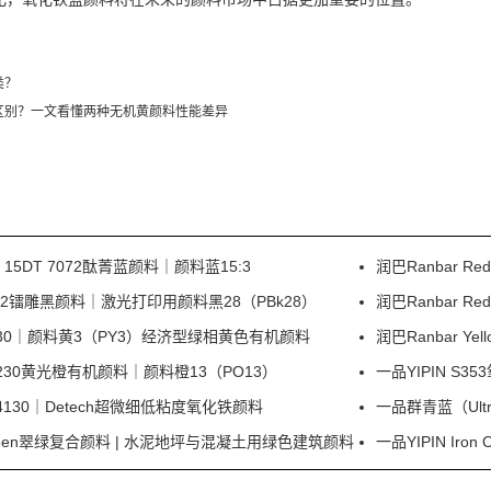
类？
区别？一文看懂两种无机黄颜料性能差异
e 15DT 7072酞菁蓝颜料｜颜料蓝15:3
润巴Ranbar 
 I0332镭雕黑颜料｜激光打印用颜料黑28（PBk28）
润巴Ranbar 
ow P330｜颜料黄3（PY3）经济型绿相黄色有机颜料
润巴Ranbar Y
e P230黄光橙有机颜料｜颜料橙13（PO13）
一品YIPIN 
30｜Detech超微细低粘度氧化铁颜料
一品群青蓝（Ultr
d Green翠绿复合颜料 | 水泥地坪与混凝土用绿色建筑颜料
一品YIPIN Ir