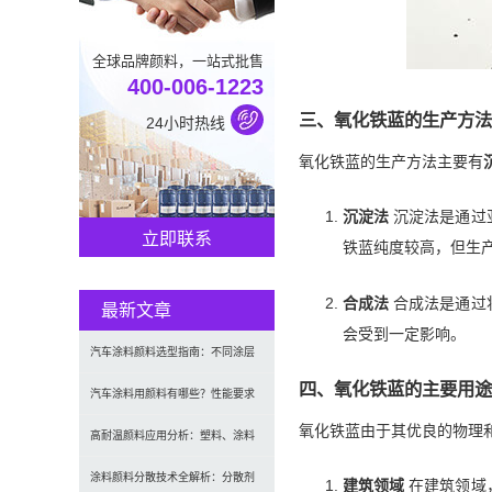
全球品牌颜料，一站式批售
400-006-1223
三、氧化铁蓝的生产方法
24小时热线
氧化铁蓝的生产方法主要有
沉淀法
沉淀法是通过
立即联系
铁蓝纯度较高，但生
合成法
合成法是通过
最新文章
会受到一定影响。
汽车涂料颜料选型指南：不同涂层
四、氧化铁蓝的主要用途
应用要求、OEM与修补漆用颜料区
汽车涂料用颜料有哪些？性能要求
氧化铁蓝由于其优良的物理
别及常见问题
及常用颜料类型介绍
高耐温颜料应用分析：塑料、涂料
及工程材料的选型原则与行业实践
涂料颜料分散技术全解析：分散剂
建筑领域
在建筑领域