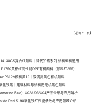
【
返回上一页
】
Red I4130GS复合红颜料｜替代铅铬系列 涂料塑料通用
Red P1750黄相红高性能DPP有机颜料（颜料红255）
ellow P312A颜料黄12｜双偶氮黄色有机颜料
S353氧化铁黑｜建筑材料与涂料用无机黑色颜料
amarine Blue）U02/U03/U04产品介绍与应用解析
on Oxide Red S190氧化铁红性能参数与应用领域介绍