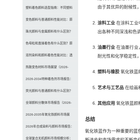
由于其优异的耐候性
选型、研磨工艺及常见问题解决
塑料着色颜料选型指南：不同塑料
材料如何选择合适颜料？
变色颜料与普通颜料性能对比：原
涂料工业
在涂料工业
出各种不同深浅和色
理、特点及应用差异解析
珠光颜料与金属颜料有什么区别？
原理、效果与应用对比
色母粒和直接着色有什么区别？原
油墨行业
在油墨行业
理、性能与应用全面对比
溶剂染料和颜料着色性能对比：透
耐光性和化学稳定性
明性、耐候性与应用选择全解析
热致变色材料市场展望（2026-
塑料与橡胶
氧化铁蓝
2034）：2034年将达336亿美元，
2026-2034特种着色剂市场报告：
艺术与工艺品
在绘画
亚太份额超四成
规模、份额、趋势及预测
荧光颜料与普通颜料有什么区别？
发光原理、性能对比及应用解析
其他应用
氧化铁蓝颜
全球颜料分散体市场报告（2026-
2033）：无机颜料主导，涂料为最
2026-2035年氧化铁颜料市场展
总结
大应用
望：全球规模将达41亿美元，建筑
2026年合成染料与颜料市场报告：
氧化铁蓝作为一种重要的蓝
行业领跑
规模、趋势及2030年增长预测
全球复合无机颜料市场规模分析：
断进步和市场需求的不断变