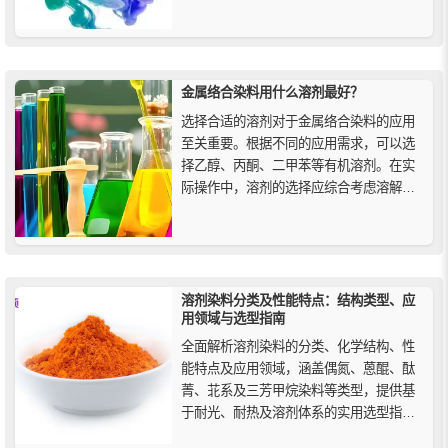
料、碱性染料等，根据来源又可分为天然
染料和合成染料等。
金属络合染料用什么溶剂最好？
选择合适的溶剂对于金属络合染料的应用
至关重要。根据不同的应用需求，可以选
择乙醇、丙酮、二甲苯等有机溶剂。在实
际操作中，溶剂的选择应综合考虑溶解
性、挥发性、化学稳定性以及安全性，以
确保染料的最佳性能发挥。
溶剂染料分类及性能特点：结构类型、应
用领域与选型指南
全面解析溶剂染料的分类、化学结构、性
能特点及应用领域，涵盖偶氮、蒽醌、酞
菁、苝系及三芳甲烷染料等类型，提供基
于耐光、耐热及溶剂体系的实用选型指
南，助力塑料、涂料、油墨、燃料及高性