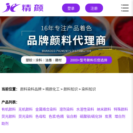
登录
注册
当前位置：
颜料染料品牌
>
精颜化工
>
颜料知识
>
染料知识
产品列表：
有机颜料
无机颜料
金属络合染料
溶剂染料
水溶性染料
纳米颜料
特殊颜料
荧光颜料
荧光染料
色母粒
色浆/色精
钛白粉
硫酸钡/硫化锌
炭黑
增白剂
助剂