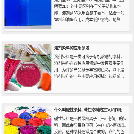
明蓝2B）的主要区别在于分子结构和性
能：溶剂蓝35采用直链丁氨基，适合一般
塑料和油墨应用，成本低但耐光、耐热及
抗迁移性一般；溶剂蓝104采用大位阻芳香
胺基，耐光性、耐热性和抗迁移性显著增
强，适合高端塑料及长期户外使用。本文
详细解析两者差异，助力精准选型。
溶剂染料的应用领域
溶剂染料是一类可溶于有机溶剂的染料，
溶剂染料在各种应用领域中发挥着重要作
用，为许多产品赋予丰富的色彩，以下是
溶剂染料的一些主要应用领域：包括塑料
染色、油漆涂料、印刷油墨、纤维染色、
化妆品、传感器和电子器件，以及生物医
学和石油润滑油工业等。
什么叫碱性染料_碱性染料的定义和作用
碱性染料是一种带阳离子（+ve电荷）的染
料，因此会与带负电荷（-ve）的材料发生
反应。这种染料通常是合成的，它们的色