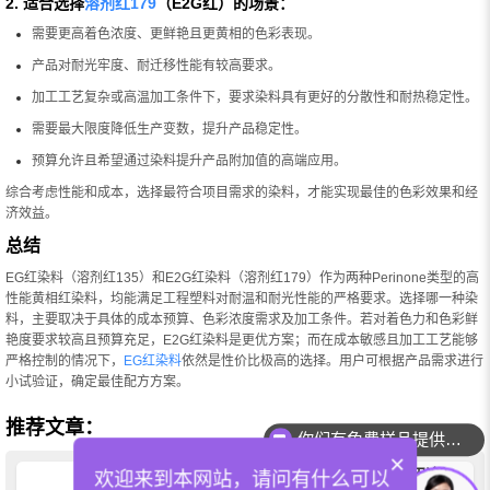
2. 适合选择
溶剂红179
（E2G红）的场景：
需要更高着色浓度、更鲜艳且更黄相的色彩表现。
产品对耐光牢度、耐迁移性能有较高要求。
加工工艺复杂或高温加工条件下，要求染料具有更好的分散性和耐热稳定性。
需要最大限度降低生产变数，提升产品稳定性。
预算允许且希望通过染料提升产品附加值的高端应用。
综合考虑性能和成本，选择最符合项目需求的染料，才能实现最佳的色彩效果和经
济效益。
总结
EG红染料（溶剂红135）和E2G红染料（溶剂红179）作为两种Perinone类型的高
性能黄相红染料，均能满足工程塑料对耐温和耐光性能的严格要求。选择哪一种染
料，主要取决于具体的成本预算、色彩浓度需求及加工条件。若对着色力和色彩鲜
艳度要求较高且预算充足，E2G红染料是更优方案；而在成本敏感且加工工艺能够
严格控制的情况下，
EG红染料
依然是性价比极高的选择。用户可根据产品需求进行
小试验证，确定最佳配方方案。
推荐文章：
你们有免费样品提供吗？
×
分散染料的特性，分散染料有哪些用途？
欢迎来到本网站，请问有什么可以