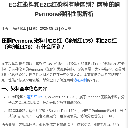
EG红染料和E2G红染料有啥区别？两种芘酮
Perinone染料性能解析
作者： 精颜化工 | 日期： 2025-08-12 | 点击量：
芘酮Perinone染料中EG红（溶剂红135）和E2G红
（溶剂红179）有什么区别？
在工程塑料着色领域，溶剂红135（俗称EG红染料）和溶剂红179（俗称E2G红染
料）是两种常见的Perinone（芘酮）类红色染料。尽管同属一类化学结构，都是黄
相红色溶剂染料，但它们之间还是存在一些关键区别。本文将结合两者的结构特
点、性能指标及应用领域，帮你全面了解这两种
溶剂染料
的异同。
一、染料基本信息简介
EG红染料
：
溶剂红135
（Solvent Red 135），属于Perinone芘酮类染料，分
子式为C₁₈H₆Cl₄N₂O，特点是低溶解性和高熔点。
E2G红染料
：溶剂红179（Solvent Red 179），同样是Perinone类染料，分子
式为C₂₂H₁₂N₂O，着色浓度更高、色调更偏黄，溶解分散性优于EG红。
两者都属于黄相红色系，都具备优异的耐高温（可达300℃）和耐光牢度（7-8