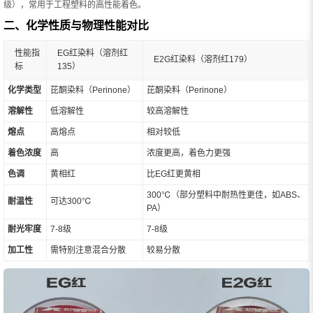
级），常用于工程塑料的高性能着色。
二、化学性质与物理性能对比
性能指
EG红染料（溶剂红
E2G红染料（溶剂红179）
标
135）
化学类型
芘酮染料（Perinone）
芘酮染料（Perinone）
溶解性
低溶解性
较高溶解性
熔点
高熔点
相对较低
着色浓度
高
浓度更高，着色力更强
色调
黄相红
比EG红更黄相
300℃（部分塑料中耐热性更佳，如ABS、
耐温性
可达300℃
PA）
耐光牢度
7-8级
7-8级
加工性
需特别注意混合分散
较易分散