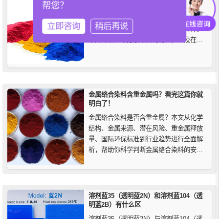
帮您？
分散染料是一类水溶性极低的非离子染
料，与酸性染料、活性染料等可溶性染料
立即咨询
稍后再说
不同，其在染浴中以微细分散状态存在。
本文详细介绍分散染料的特性，以及在聚
酯、尼龙、腈纶、醋酸纤维等合成纤维染
色中的主要用途。
金属络合染料含重金属吗？看完这篇你就
明白了！
金属络合染料是否含重金属？本文从化学
结构、金属来源、潜在风险、重金属释放
量、国际环保标准到行业趋势进行全面解
析，帮助你科学判断金属络合染料的安全
性。
溶剂蓝35（透明蓝2N）和溶剂蓝104（透
明蓝2B）有什么区
溶剂蓝35（透明蓝2N）与溶剂蓝104（透