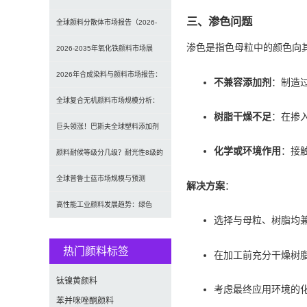
三、渗色问题
发光原理、性能对比及应用解析
全球颜料分散体市场报告（2026-
渗色是指色母粒中的颜色向
2033）：无机颜料主导，涂料为最
2026-2035年氧化铁颜料市场展
大应用
望：全球规模将达41亿美元，建筑
2026年合成染料与颜料市场报告：
不兼容添加剂
：制造
行业领跑
规模、趋势及2030年增长预测
全球复合无机颜料市场规模分析：
树脂干燥不足
：在掺
（CAGR 7.1%）
2035年达5.39亿美元，建筑与涂料
巨头领涨！巴斯夫全球塑料添加剂
化学或环境作用
：接
需求推动增长
涨价20% 原材料成本推高行业价格
颜料耐候等级分几级？耐光性8级的
定义及耐候性测试标准解析
全球普鲁士蓝市场规模与预测
解决方案
：
（2026-2034）：按类型、形式、
高性能工业颜料发展趋势：绿色
选择与母粒、树脂均
应用及区域深度分析
化、功能化与智能化技术革命
热门颜料标签
在加工前充分干燥树
钛镍黄颜料
考虑最终应用环境的
苯并咪唑酮颜料