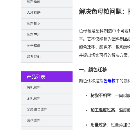
颜料新闻
解决色母粒问题：
人才招聘
颜料知识
色母粒是塑料制造中不可或
颜料应用
率。它不仅能够为塑料制品
关于精颜
颜色迁移、颜色不一致和渗
并提出切实可行的解决方案
联系我们
一、颜色迁移
产品列表
颜色迁移是指
色母粒
中的颜
有机颜料
树脂不相容
：不同树
无机颜料
金属络合染料
加工温度过高
：温度
溶剂染料
用量过多
：过量添加