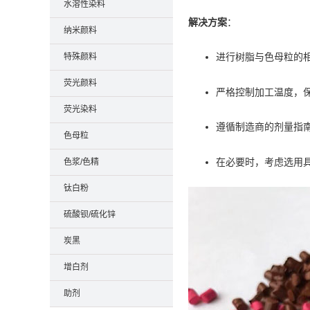
水溶性染料
解决方案
：
纳米颜料
进行树脂与色母粒的
特殊颜料
荧光颜料
严格控制加工温度，
荧光染料
遵循制造商的剂量指
色母粒
在必要时，考虑选用
色浆/色精
钛白粉
硫酸钡/硫化锌
炭黑
增白剂
助剂