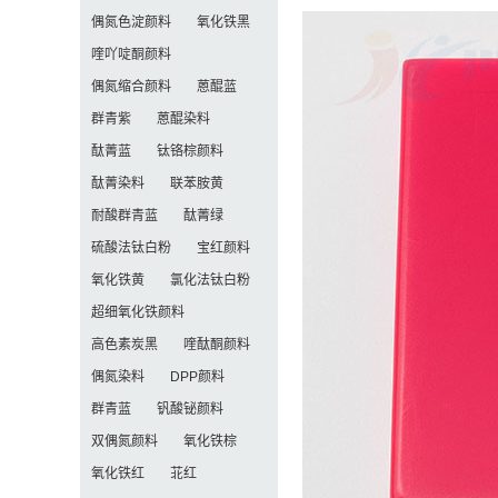
偶氮色淀颜料
氧化铁黑
喹吖啶酮颜料
偶氮缩合颜料
蒽醌蓝
群青紫
蒽醌染料
酞菁蓝
钛铬棕颜料
酞菁染料
联苯胺黄
耐酸群青蓝
酞菁绿
硫酸法钛白粉
宝红颜料
氧化铁黄
氯化法钛白粉
超细氧化铁颜料
高色素炭黑
喹酞酮颜料
偶氮染料
DPP颜料
群青蓝
钒酸铋颜料
双偶氮颜料
氧化铁棕
氧化铁红
苝红