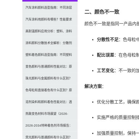
汽车涂料颜料选型指南：不同涂层
二、颜色不一致
应用要求、OEM与修补漆用颜料区
汽车涂料用颜料有哪些？性能要求
颜色不一致是指同一产品内
别及常见问题
及常用颜料类型介绍
高耐温颜料应用分析：塑料、涂料
分散性不足
：色母粒
及工程材料的选型原则与行业实践
涂料颜料分散技术全解析：分散剂
配比误差
：在色母粒
选型、研磨工艺及常见问题解决
塑料着色颜料选型指南：不同塑料
材料如何选择合适颜料？
变色颜料与普通颜料性能对比：原
工艺变化
：不一致的
理、特点及应用差异解析
珠光颜料与金属颜料有什么区别？
解决方案
：
原理、效果与应用对比
色母粒和直接着色有什么区别？原
优化分散工艺，确保
理、性能与应用全面对比
溶剂染料和颜料着色性能对比：透
明性、耐候性与应用选择全解析
热致变色材料市场展望（2026-
实施严格的质量控制
2034）：2034年将达336亿美元，
2026-2034特种着色剂市场报告：
加强质量控制，保持
亚太份额超四成
规模、份额、趋势及预测
荧光颜料与普通颜料有什么区别？