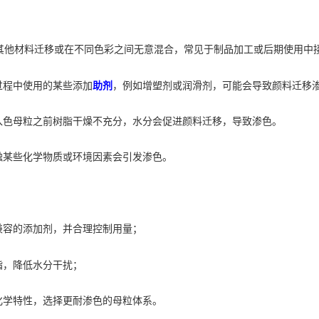
其他材料迁移或在不同色彩之间无意混合，常见于制品加工或后期使用中
过程中使用的某些添加
助剂
，例如增塑剂或润滑剂，可能会导致颜料迁移
入色母粒之前树脂干燥不充分，水分会促进颜料迁移，导致渗色。
触某些化学物质或环境因素会引发渗色。
兼容的添加剂，并合理控制用量；
脂，降低水分干扰；
化学特性，选择更耐渗色的母粒体系。