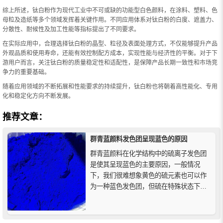
综上所述，钛白粉作为现代工业中不可或缺的功能型白色颜料，在涂料、塑料、色
母粒及造纸等多个领域发挥着关键作用。不同应用体系对钛白粉的白度、遮盖力、
分散性、耐候性及加工性能等指标提出了不同要求。
在实际应用中，合理选择钛白粉的晶型、粒径及表面处理方式，不仅能够提升产品
外观品质和使用寿命，还能有效控制配方成本，实现性能与经济性的平衡。对于下
游用户而言，关注钛白粉的质量稳定性和适配性，是保障产品长期一致性和市场竞
争力的重要基础。
随着应用领域的不断拓展和性能要求的持续提升，钛白粉也将朝着高性能化、专用
化和稳定化方向不断发展。
推荐文章：
群青蓝颜料发色团呈现蓝色的原因
群青蓝颜料在化学结构中的硫离子发色团
是使其呈现蓝色的主要原因，一般情况
下，我们很难想象黄色的硫元素也可以作
为一种蓝色发色团，但硫在特殊状态下确
实如此。然而，发色团的发现只是合成生
产群青蓝颜料的第一步。