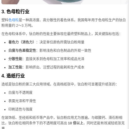
3. 色母粒行业
塑料
色母粒
是一种高浓度、高分散性的着色体系。我国每年用于色母粒生产的钛白
粉用量约 2～3 万吨。
在色母粒体系中，钛白粉的性能主要体现在最终塑料制品上，其关键指标包括：
着色力（消色力）
：决定单位颜色所需钛白粉用量
白度与色差稳定性
：影响浅色和白色制品的外观一致性
分散性能
：直接关系到色母粒加工效率和成品光泽
加工性能
：影响挤出、注塑过程的能耗和生产成本
4. 造纸行业
造纸是钛白粉的第三大应用领域。在高档纸张中，钛白粉可显著提升纸张的：
白度与不透明度
表面光泽和平滑性
印刷适性与强度
在装饰纸、圣经纸和纸币等产品中，钛白粉应用尤为普遍。与碳酸钙、滑石粉相
比，钛白粉在相同条件下的不透明度可高出
10 倍以上
，同时还能有效减轻纸张克
重。