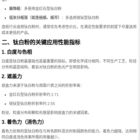
装饰纸
：多使用金红石型钛白粉
低灰分纸张（如圣经纸、纸币）
：多选用锐钛型钛白粉
造纸行业选用钛白粉时，通常优先考虑性价比，在满足性能要求的前提下尽量选用
成本更低的产品。
二、钛白粉的关键应用性能指标
1. 白度与色相
白度是钛白粉最基础也是最重要的指标。即使化学成分相同，不同生产工艺、粒径
分布和晶型结构，都会对钛白粉的色光产生明显影响。
2. 遮盖力
遮盖力来源于钛白粉与周围介质之间的折射率差：
金红石型钛白粉折射率约 2.71
锐钛型钛白粉折射率约 2.55
粒径、粒度分布和颗粒形貌是影响遮盖力的关键因素。
3. 着色力（消色力）
着色力反映的是钛白粉在与有色颜料混合时削弱颜色的能力。着色力越强，达到相
同白度或浅色效果所需的用量越少。