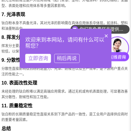
耐光性和耐候性是户外应用领域（如汽车漆、型材、外墙涂料）的核心指标，受晶
型、表面处理和应用体系等多重因素影响。
7. 光泽表现
钛白粉本身不具备光泽，其对光泽的影响需在具体应用体系中体现，如涂料、塑料
和油墨制品中。
你们有免费样品提供吗？
×
8. 挥发分（含水量）
欢迎来到本网站，请问有什么可以
帮您？
挥发分主要反映钛白粉的含水量。对于溶剂型涂料和聚烯烃体系，通常要求挥发分
较低，以保证分散性和成品质量。
立即咨询
稍后再说
9. 分散性能
分散性直接影响钛白粉的遮盖力、光泽、耐候性以及生产效率，是下游用户重点关
注的性能之一。
10. 表面改性处理
未经处理的钛白粉难以满足高端应用需求。通过无机或有机表面处理，可显著改善
其分散性、耐候性和加工性能。
11. 质量稳定性
钛白粉的长期质量稳定性直接关系到下游产品的一致性，是工业用户选择供应商时
的重要考量因素。
总结