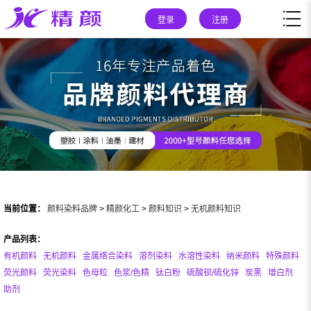
登录
注册
当前位置：
颜料染料品牌
>
精颜化工
>
颜料知识
>
无机颜料知识
产品列表：
有机颜料
无机颜料
金属络合染料
溶剂染料
水溶性染料
纳米颜料
特殊颜料
荧光颜料
荧光染料
色母粒
色浆/色精
钛白粉
硫酸钡/硫化锌
炭黑
增白剂
助剂