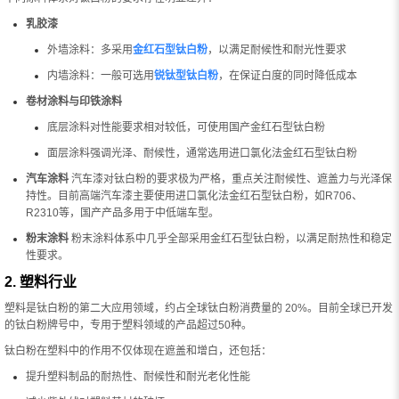
乳胶漆
外墙涂料：多采用
金红石型钛白粉
，以满足耐候性和耐光性要求
内墙涂料：一般可选用
锐钛型钛白粉
，在保证白度的同时降低成本
卷材涂料与印铁涂料
底层涂料对性能要求相对较低，可使用国产金红石型钛白粉
面层涂料强调光泽、耐候性，通常选用进口氯化法金红石型钛白粉
汽车涂料
汽车漆对钛白粉的要求极为严格，重点关注耐候性、遮盖力与光泽保
持性。目前高端汽车漆主要使用进口氯化法金红石型钛白粉，如R706、
R2310等，国产产品多用于中低端车型。
粉末涂料
粉末涂料体系中几乎全部采用金红石型钛白粉，以满足耐热性和稳定
性要求。
2. 塑料行业
塑料是钛白粉的第二大应用领域，约占全球钛白粉消费量的 20%。目前全球已开发
的钛白粉牌号中，专用于塑料领域的产品超过50种。
钛白粉在塑料中的作用不仅体现在遮盖和增白，还包括：
提升塑料制品的耐热性、耐候性和耐光老化性能