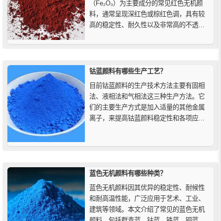
（Fe₂O₃）为主要成分的常见红色无机颜
料，通常呈现深红色或棕红色调，具有较
高的稳定性、耐久性以及非常高的不透明
度。本文详解合成氧化铁红的制备工艺、
核心特性（无毒、不易燃、耐碱性好、着
色力强）及其在工业、建筑和艺术领域的
广泛应用，助你全面了解这款经典铁系颜
钴蓝颜料有哪些生产工艺？
料。
目前钴蓝颜料的生产技术方法主要有固相
法、液相法和气相法这三种生产方法。它
们的主要生产方式是加入适量的其他金属
离子，来提高钴蓝颜料稳定性和各项应用
性能，下面精颜化工来为大家简单介绍一
下钴蓝的生产工艺。
蓝色无机颜料有哪些种类？
蓝色无机颜料因其优异的稳定性、耐候性
和耐高温性能，广泛应用于艺术、工业、
建筑等领域。本文介绍了常见的蓝色无机
颜料，包括群青蓝、钴蓝、铁蓝、铜蓝和