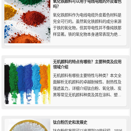
氧化铁颜料可以用于电线电缆的外皮着色
吗？
氧化铁颜料作为电线电缆外皮着色材料是
完全可行的。虽然氧化铁颜料的成分来源
于铁的氧化物，但其导电性并不像纯铁那
样显著。铁的氧化物本身通常表现为绝缘
体或导电性极弱的材料。这是因为铁氧化
物（例如Fe₂O₃和Fe₃O₄）在化学上是稳定
的且通常表现为非金属特性，其导电性远
低于纯铁金属。
无机颜料的特点有哪些？主要种类及应用
领域介绍
无机颜料有哪些主要特性与种类？本文全
面解析无机颜料的卓越耐候性、耐热性及
强遮盖力，详细介绍钛白粉、氧化铁、炭
黑等常见无机颜料种类及其在涂料、塑
料、建筑材料和陶瓷等行业的广泛应用，
助您全面了解这一色彩的坚实基石与选择
指南。
钛白粉历史和发展史
钛白粉的发现可以追溯到19世纪初，1916