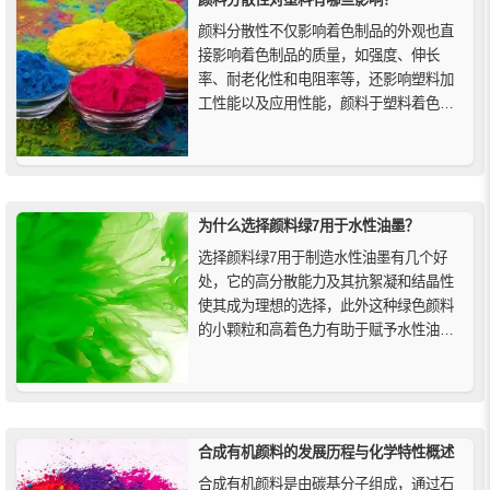
颜料分散性不仅影响着色制品的外观也直
接影响着色制品的质量，如强度、伸长
率、耐老化性和电阻率等，还影响塑料加
工性能以及应用性能，颜料于塑料着色而
言，最重要的性能就是着色力，而颜料的
着色性能主要取决予其所获得的分散状
态。
为什么选择颜料绿7用于水性油墨？
选择颜料绿7用于制造水性油墨有几个好
处，它的高分散能力及其抗絮凝和结晶性
使其成为理想的选择，此外这种绿色颜料
的小颗粒和高着色力有助于赋予水性油墨
明亮的色调，当使用颜料绿7来制造水性油
墨时，可以生产出质量上乘的油墨，如果
您想以经济的价格获得高性能着色剂，酞
菁颜料绿7是您理想的选择。
合成有机颜料的发展历程与化学特性概述
合成有机颜料是由碳基分子组成，通过石