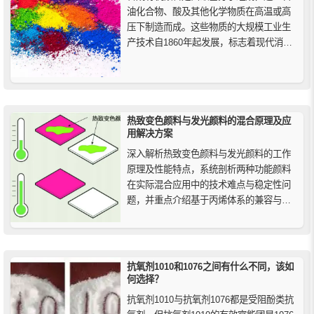
油化合物、酸及其他化学物质在高温或高
压下制造而成。这些物质的大规模工业生
产技术自1860年起发展，标志着现代消费
色彩时代的开始。从19世纪末至今，化学
和工业技术的迅猛进步推动了合成有机颜
料的发展。
热致变色颜料与发光颜料的混合原理及应
用解决方案
深入解析热致变色颜料与发光颜料的工作
原理及性能特点，系统剖析两种功能颜料
在实际混合应用中的技术难点与稳定性问
题，并重点介绍基于丙烯体系的兼容与解
决方案。内容涵盖温感变色机理、夜光储
能与发光效果、配比方式、施工工艺及典
型应用场景，适用于印刷、涂层、塑料及
注塑领域，为功能材料与创意设计提供可
抗氧剂1010和1076之间有什么不同，该如
靠参考。
何选择？
抗氧剂1010与抗氧剂1076都是受阻酚类抗