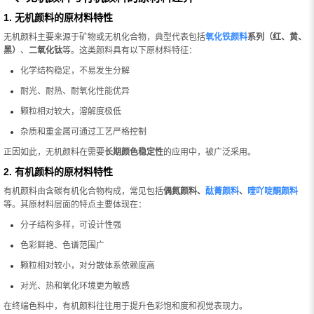
1. 无机颜料的原材料特性
无机颜料主要来源于矿物或无机化合物，典型代表包括
氧化铁颜料
系列（红、黄、
黑）
、
二氧化钛
等。这类颜料具有以下原材料特征：
化学结构稳定，不易发生分解
耐光、耐热、耐氧化性能优异
颗粒相对较大，溶解度极低
杂质和重金属可通过工艺严格控制
正因如此，无机颜料在需要
长期颜色稳定性
的应用中，被广泛采用。
2. 有机颜料的原材料特性
有机颜料由含碳有机化合物构成，常见包括
偶氮颜料、
酞菁颜料
、
喹吖啶酮颜料
等。其原材料层面的特点主要体现在：
分子结构多样，可设计性强
色彩鲜艳、色谱范围广
颗粒相对较小，对分散体系依赖度高
对光、热和氧化环境更为敏感
在终端色料中，有机颜料往往用于提升色彩饱和度和视觉表现力。