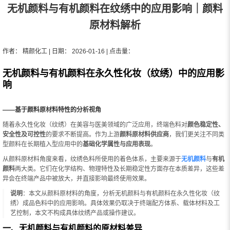
无机颜料与有机颜料在纹绣中的应用影响｜颜料
原材料解析
作者： 精颜化工 | 日期： 2026-01-16 | 点击量：
无机颜料与有机颜料在永久性化妆（纹绣）中的应用影
响
——基于颜料原材料特性的分析视角
随着永久性化妆（纹绣）在美容与医美领域的广泛应用，终端色料对
颜色稳定性、
安全性及可控性
的要求不断提高。作为上游
颜料原材料供应商
，我们更关注不同类
型颜料在长期植入型应用中的
基础化学属性与应用表现
。
从颜料原材料角度来看，纹绣色料所使用的着色体系，主要来源于
无机颜料
与
有机
颜料
两大类。它们在化学结构、物理特性及长期稳定性方面存在本质差异，这些差
异会在终端产品中被放大，并直接影响最终使用效果。
说明
：本文从颜料原材料的角度，分析无机颜料与有机颜料在永久性化妆（纹
绣）成品色料中的应用影响。具体效果仍取决于终端配方体系、载体材料及工
艺控制，本文不构成具体纹绣产品或操作建议。
一、无机颜料与有机颜料的原材料差异