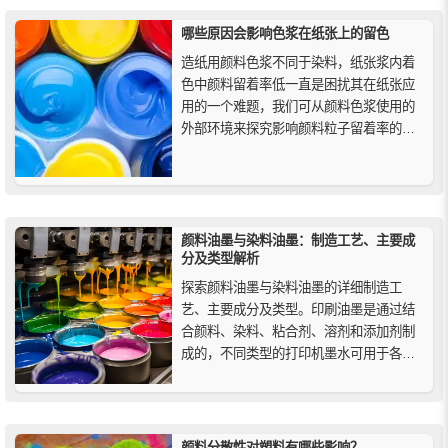
哪些原因会影响色浆在纸张上的留色
造纸用颜料色浆不同于染料，纸张浆内着
色中颜料留着率低一直是困扰其在纸张应
用的一个难题，我们可从颜料色浆使用的
外部环境来探究影响颜料粒子留着率的四
大主要因素为：纤维湿部化学性质、颜料
添加的位置、纸机的类型和纸的种类。
颜料油墨与染料油墨：制造工艺、主要成
分及类型解析
探索颜料油墨与染料油墨的详细制造工
艺、主要成分及类型。印刷油墨是通过结
合颜料、染料、粘合剂、溶剂和添加剂制
成的，不同类型的打印机墨水可用于各种
应用。与染料油墨相比，颜料油墨具有更
高的耐水性和耐光性（在光线照射下抗褪
色）。
颜料分散性对塑料有哪些影响？