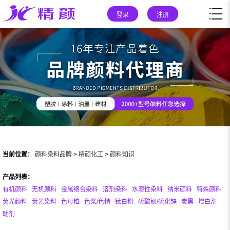
登录
注册
当前位置：
颜料染料品牌
>
精颜化工
>
颜料知识
产品列表：
有机颜料
无机颜料
金属络合染料
溶剂染料
水溶性染料
纳米颜料
特殊颜料
荧光颜料
荧光染料
色母粒
色浆/色精
钛白粉
硫酸钡/硫化锌
炭黑
增白剂
助剂