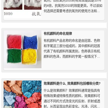
氧剂，但抗氧剂1010的有效官能团是1076
的4倍，抗氧剂1010的效能更高，不过该如
何选择还需要考虑抗氧剂的使用方法和使
用环境，还有考虑后期抗氧剂与树脂之间
的相容性和产品加工工艺来决定的。
有机颜料的命名规律
有机颜料产品名称的命名是由冠首、色称
和字尾这三部分组成的，其中颜料的冠首
代表了有机颜料所属类别，色称表示有机
颜料的色泽，而颜料的字尾一般情况下是
用一定的符号和数字来表示的，来说明颜
料的色光、形态、特殊性能等。
效果颜料是什么_效果颜料包括哪些分类?
什么是效果颜料？效果颜料通常是指具有
特殊效果或特殊性质的颜料，效果颜料可
通过不同的方式改变光的反射、折射或透
射，从而呈现出色彩变化、光泽、闪光、