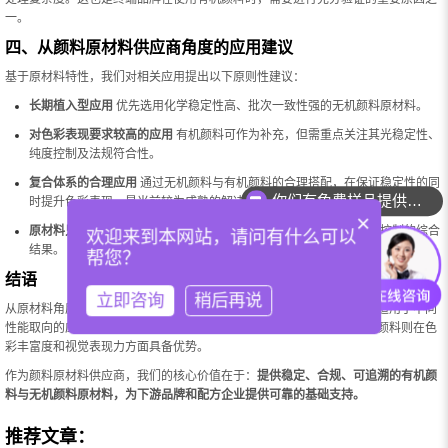
一。
四、从颜料原材料供应商角度的应用建议
基于原材料特性，我们对相关应用提出以下原则性建议：
长期植入型应用
优先选用化学稳定性高、批次一致性强的无机颜料原材料。
对色彩表现要求较高的应用
有机颜料可作为补充，但需重点关注其光稳定性、
纯度控制及法规符合性。
复合体系的合理应用
通过无机颜料与有机颜料的合理搭配，在保证稳定性的同
你们有免费样品提供吗？
时提升色彩表现，是当前较为成熟的解决思路。
×
原材料只是基础
最终效果取决于原材料质量、配方体系设计及工艺控制的综合
欢迎来到本网站，请问有什么可以
结果。
帮您？
结语
立即咨询
稍后再说
从原材料角度来看，
无机颜料与有机颜料并不存在绝对优劣之分
，而是适用于不同
性能取向的应用需求。无机颜料以稳定性、安全性和可控性见长；有机颜料则在色
彩丰富度和视觉表现力方面具备优势。
作为颜料原材料供应商，我们的核心价值在于：
提供稳定、合规、可追溯的有机颜
料与无机颜料原材料，为下游品牌和配方企业提供可靠的基础支持。
推荐文章：