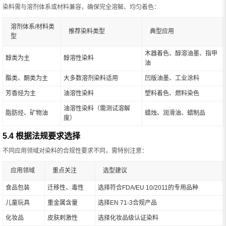
染料需与溶剂体系或材料兼容，确保完全溶解、均匀着色：
溶剂体系/材料类
推荐染料类型
典型应用
型
木器着色、醇溶油墨、指甲
醇类为主
醇溶性染料
油
酯类、酮类为主
大多数溶剂染料适用
凹版油墨、工业涂料
芳香烃为主
油溶性染料
塑料着色、燃料染色
油溶性染料（需测试溶解
脂肪烃、矿物油
蜡烛、润滑油、蜡制品
度）
5.4 根据法规要求选择
不同应用领域对染料的合规性要求不同，需特别注意：
应用领域
重点关注
选型建议
食品包装
迁移性、毒性
选择符合FDA/EU 10/2011的专用品种
儿童玩具
重金属含量
选择EN 71-3合规产品
化妆品
皮肤刺激性
选择化妆品级认证染料