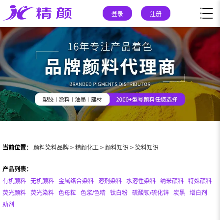
登录
注册
当前位置：
颜料染料品牌
>
精颜化工
>
颜料知识
>
染料知识
产品列表：
有机颜料
无机颜料
金属络合染料
溶剂染料
水溶性染料
纳米颜料
特殊颜料
荧光颜料
荧光染料
色母粒
色浆/色精
钛白粉
硫酸钡/硫化锌
炭黑
增白剂
助剂