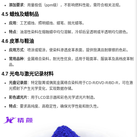
添加要求
：用量极低（ppm级），不影响燃料性能，需符合相关法规。
4.5 蜡烛及蜡制品
应用
：工艺蜡烛、照明蜡烛、蜡笔、抛光蜡等。
特点
：油溶性染料在熔融蜡中均匀溶解，冷却后呈透明或半透明均匀颜色。
4.6 皮革与鞋油
应用方式
：喷涂或辊涂，使染料渗透皮革表面，提供饱满且耐摩擦的色彩。
常用品种
：金属络合染料，耐光性优良，适用于鞋面革、服装革及高档皮革制
品。
4.7 光电与激光记录材料
光盘记录层
：特定酞菁或偶氮金属络合染料用于CD-R/DVD-R/BD-R，可在激
光照射下产生光学变化，实现数据存储。
彩色滤光片
：用于LCD显示器和彩色光学滤光片制造。
特点
：要求高纯度、高稳定性，确保光学性能和耐久性。