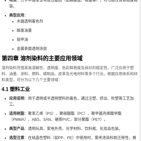
特点
：分子中通常含有极性基团（如磺酸盐、羧基等），可与醇性体系高度相
容。
典型应用
：
木器透明着色剂
醇基油墨
指甲油
金属表面透明涂层
第四章 溶剂染料的主要应用领域
溶剂染料凭借其高溶解性、透明度、色彩鲜艳度及良好的稳定性，广泛应用于塑
料、油墨、涂料、燃料、蜡制品、皮革及光电材料等多个行业。根据应用体系和材
料类型，可分为以下几个主要领域：
4.1 塑料工业
应用说明
：用于透明或半透明塑料的着色，通过注塑、挤出、吹塑等工艺加
工。
适用树脂
：聚苯乙烯（PS）、聚碳酸酯（PC）、聚甲基丙烯酸甲酯
（PMMA）、ABS、SAN、硬质PVC、部分聚酯（PET）。
典型产品
：透明玩具、家电外壳、光学材料、饮料瓶、化妆品包装。
选型注意
：在结晶性塑料（如PP、PE）中使用时，需考虑染料耐迁移性，推