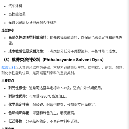
汽车涂料
高性能油墨
光盘记录层及其他高耐久性材料
选型参考
高耐久性透明塑料或涂料
：优先选择蒽醌染料，以保证色彩稳定性和耐热性
能。
成本敏感但要求耐光性
：可考虑部分低分子蒽醌染料，平衡性能与成本。
（3）酞菁类溶剂染料（Phthalocyanine Solvent Dyes）
酞菁染料
以大共轭环结构为基础，常见为铜酞菁衍生物。结构稳定，耐光、耐热、
耐化学性能均优异，是高端溶剂染料的重要类别。
主要特点
耐光性极佳
：通常可达蓝羊毛标准7–8级，适合户外长期使用。
耐热性优异
：可承受>280°C高温加工。
化学稳定性高
：耐酸碱、耐溶剂侵蚀，长期保持色泽稳定。
色彩纯正鲜艳
：翠蓝和绿色为主，明亮度高。
低迁移性
：分子结构稳定，不易在材料中迁移。