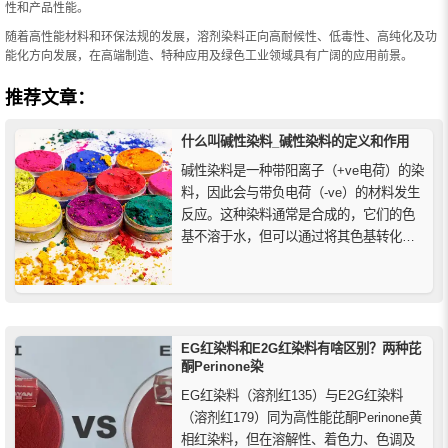
性和产品性能。
随着高性能材料和环保法规的发展，溶剂染料正向高耐候性、低毒性、高纯化及功
能化方向发展，在高端制造、特种应用及绿色工业领域具有广阔的应用前景。
推荐文章：
什么叫碱性染料_碱性染料的定义和作用
碱性染料是一种带阳离子（+ve电荷）的染
料，因此会与带负电荷（-ve）的材料发生
反应。这种染料通常是合成的，它们的色
基不溶于水，但可以通过将其色基转化为
盐来制备。碱性染料虽然具有很强的着色
强度和亮度，但通常不耐光。
EG红染料和E2G红染料有啥区别？两种芘
酮Perinone染
EG红染料（溶剂红135）与E2G红染料
（溶剂红179）同为高性能芘酮Perinone黄
相红染料，但在溶解性、着色力、色调及