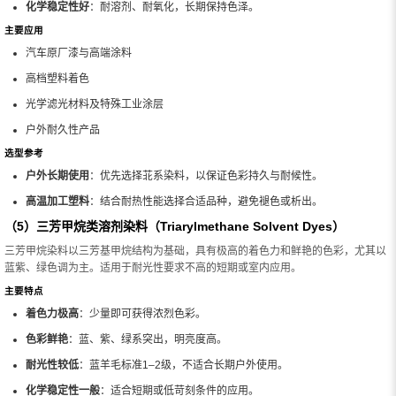
化学稳定性好
：耐溶剂、耐氧化，长期保持色泽。
主要应用
汽车原厂漆与高端涂料
高档塑料着色
光学滤光材料及特殊工业涂层
户外耐久性产品
选型参考
户外长期使用
：优先选择苝系染料，以保证色彩持久与耐候性。
高温加工塑料
：结合耐热性能选择合适品种，避免褪色或析出。
（5）三芳甲烷类溶剂染料（Triarylmethane Solvent Dyes）
三芳甲烷染料以三芳基甲烷结构为基础，具有极高的着色力和鲜艳的色彩，尤其以
蓝紫、绿色调为主。适用于耐光性要求不高的短期或室内应用。
主要特点
着色力极高
：少量即可获得浓烈色彩。
色彩鲜艳
：蓝、紫、绿系突出，明亮度高。
耐光性较低
：蓝羊毛标准1–2级，不适合长期户外使用。
化学稳定性一般
：适合短期或低苛刻条件的应用。