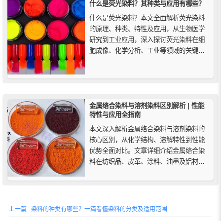
什么是荧光染料？其种类与应用有哪些？
什么是荧光染料？本文全面解析荧光染料
的原理、种类、特性及应用，从生物医学
研究到工业应用，深入探讨荧光染料在细
胞成像、化学分析、工业等领域的关键作
用。了解荧光染料的工作原理、斯托克斯
位移及选择注意事项，掌握其在科学研究
和工业应用中的巨大潜力。
金属络合染料与溶剂染料区别解析 | 性能
特性与应用全指南
本文深入解析金属络合染料与溶剂染料的
核心区别，从化学结构、溶解特性到性能
优势全面对比。文章详细介绍金属络合染
料在纺织品、皮革、涂料、油墨及铝材阳
极氧化中的耐光牢度、耐热性和高稳定
性，以及溶剂染料在塑料、溶剂型油墨、
木材、燃料油和化妆品中鲜艳透明、优异
溶解性和高相容性的应用场景。通过专业
上一篇 : 染料的种类有哪些？一篇看懂染料的分类及适用范围
解析，帮助工业着色从业者精准选择适...