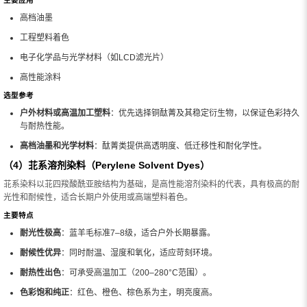
主要应用
高档油墨
工程塑料着色
电子化学品与光学材料（如LCD滤光片）
高性能涂料
选型参考
户外材料或高温加工塑料
：优先选择铜酞菁及其稳定衍生物，以保证色彩持久
与耐热性能。
高档油墨和光学材料
：酞菁类提供高透明度、低迁移性和耐化学性。
（4）苝系溶剂染料（Perylene Solvent Dyes）
苝系染料以苝四羧酸酰亚胺结构为基础，是高性能溶剂染料的代表，具有极高的耐
光性和耐候性，适合长期户外使用或高端塑料着色。
主要特点
耐光性极高
：蓝羊毛标准7–8级，适合户外长期暴露。
耐候性优异
：同时耐温、湿度和氧化，适应苛刻环境。
耐热性出色
：可承受高温加工（200–280°C范围）。
色彩饱和纯正
：红色、橙色、棕色系为主，明亮度高。