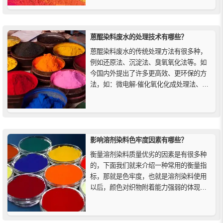
鲜艳、耐光牢度好等优点。
蒽醌染料废水的处理技术有哪些？
蒽醌染料废水的传统处理方法有很多种，
例如还原法、沉淀法、臭氧氧化法等。如
今国内外提出了许多更高效、更环保的方
法，如：微电解-催化氧化化成处理法、双
流动态微波催化反应法、稀土催化与H2O2
氧化的耦合方法、电子束脱色法等。
影响溶剂染料色牢度因素有哪些？
衡量溶剂染料质量优劣的因素是有很多种
的，下面我们就来介绍一种常用的衡量指
标，那就是色牢度，也就是溶剂染料使用
以后，颜色对织物附着能力强弱的体现，
而影响色牢度测定依据主要体现在日晒牢
度、皂洗牢度和摩擦牢度等方面。