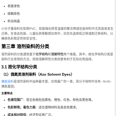
表面渗色
接触染色
析出结晶
小分子量染料在软质PVC、低玻璃化转变温度的聚合物或包装材料中尤其容易发生
迁移。在食品包装、儿童玩具等敏感应用中，应优先选择低迁移或耐迁移染料，以
确保色彩稳定性和安全性。
第三章 溶剂染料的分类
溶剂染料的分类通常基于
化学结构
和
溶解特性
两个维度。其中，按化学结构分类是
染料行业常用的方法，而按溶解特性分类则更有利于实际应用选择。
3.1 按化学结构分类
（1）偶氮类溶剂染料（Azo Solvent Dyes）
偶氮染料
是溶剂染料中品种最丰富、应用最广的一类，其分子结构中含有 –N=N–
偶氮基团。
主要特点
色谱范围广
：常见色相包括黄色、橙色、红色、棕色及黑色等。
色彩鲜艳，着色力高
：适合透明材料及高显色需求。
成本相对较低
：经济型应用广泛。