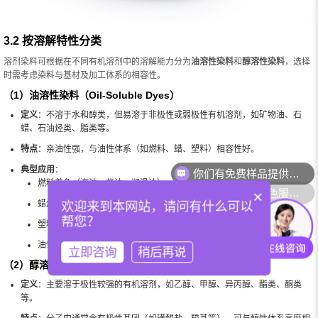
3.2 按溶解特性分类
溶剂染料可根据在不同有机溶剂中的溶解能力分为
油溶性染料
和
醇溶性染料
，选择
时需考虑染料与基材及加工体系的相容性。
（1）油溶性染料（Oil-Soluble Dyes）
定义
：不溶于水和醇类，但易溶于非极性或弱极性有机溶剂，如矿物油、石
蜡、石油烃类、脂类等。
特点
：亲油性强，与油性体系（如燃料、蜡、塑料）相容性好。
典型应用
：
你们可以提供配色服务吗？
燃料着色（汽油、柴油、润滑油）
×
蜡烛及蜡制品着色
欢迎来到本网站，请问有什么可以
帮您？
塑料制品
油性油墨
立即咨询
稍后再说
（2）醇溶性染料（Alcohol-Soluble Dyes）
定义
：主要溶于极性较强的有机溶剂，如乙醇、甲醇、异丙醇、酯类、酮类
等。