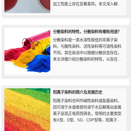
加工性能上存在显著差异。本文深入解析
两者的化学特性、耐温耐光表现及应用领
域，帮助工程塑料着色用户根据成本和性
能需求，科学选择最适合的红色染料，实
现最佳色彩效果和经济效益。
分散染料的特性，分散染料有哪些用途？
分散染料是一类水溶性极低的非离子染
料，与酸性染料、活性染料等可溶性染料
不同，其在染浴中以微细分散状态存在。
本文详细介绍分散染料的特性，以及在聚
酯、尼龙、腈纶、醋酸纤维等合成纤维染
色中的主要用途。
阳离子染料的简介及发展历史
阳离子染料也叫作碱性染料或盐基染料，
因可溶于水或者部份溶于水后解离出金属
离子呈现正电荷而得名，常用的主要类型
有X型、D型、SD、CDP型等，阳离子染
料是最早的合成染料，具有强度高、色光