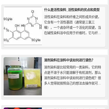
什么是活性染料_活性染料的优点和类型
活性染料在染料和纤维之间形成共价键，
它含有一个活性基团（通常是三氯三
嗪），一个卤杂环或一个活化的双键，当
在碱性染料浴中应用于纤维时，它与纤维
素纤维上的羟基形成化学键。活性染料的
优点包括显示改进的牢度特性、简化染色
程序、易洗性、颜色的持久性、良好的化
学结合力、允许使用多种发色团等。活性
染料的类型有双功能染料、乙烯基砜染
溶剂染料在涂料中该如何进行调色？
料...
溶剂染料是比较常用的一类染料，它的特
点是不溶于水只能溶解于有机溶剂，那么
溶剂染料在涂料中该如何进行调色呢？很
多人觉得就按照自己的想法去操作就可以
了，其实溶剂染料的调色是有讲究的，接
下来精颜化工就简单介绍一下溶剂染料的
调色方法。