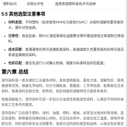
燃料标识
法规允许性
选择各国燃料染色许可品种
5.5 其他选型注意事项
材料类型
：不同塑料（如非极性PP/PE与极性PS/PC）对染料溶解性要求差异
大，需针对性选择。
迁移性
：食品包装、软PVC或低玻璃化温度聚合物中需选择低迁移或耐迁移染
料。
成本因素
：普通通用应用可选偶氮类染料，高端或耐久性要求高的应用可选苝
系或金属络合染料。
色彩匹配
：建议先进行小试确认色相、强度与标准样品的匹配度。
第六章 总结
溶剂染料是一类关键的工业着色材料，具有透明度高、着色力强、溶解性好、使用
便捷等优势。根据化学结构，可分为偶氮类、蒽醌类、三芳甲烷类、酞菁类及苝系
染料，每类染料在耐光性、耐热性、色彩纯度和溶解特性方面各有差异。
根据溶解能力，溶剂染料可进一步划分为油溶性和醇溶性染料，以满足不同材料体
系和工艺条件的需求。
溶剂染料广泛应用于塑料、涂料、油墨、燃料、蜡烛、皮革及光电材料等领域，是
实现透明、鲜艳着色效果的核心材料。在实际应用中，应结合加工温度、使用环境
耐光性、材料溶剂体系及法规要求，选择合适的染料类型和品种，以保证色彩稳定