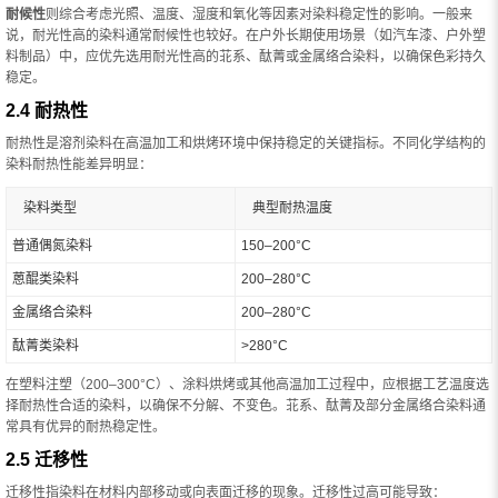
耐候性
则综合考虑光照、温度、湿度和氧化等因素对染料稳定性的影响。一般来
说，耐光性高的染料通常耐候性也较好。在户外长期使用场景（如汽车漆、户外塑
料制品）中，应优先选用耐光性高的苝系、酞菁或金属络合染料，以确保色彩持久
稳定。
2.4 耐热性
耐热性是溶剂染料在高温加工和烘烤环境中保持稳定的关键指标。不同化学结构的
染料耐热性能差异明显：
染料类型
典型耐热温度
普通偶氮染料
150–200°C
蒽醌类染料
200–280°C
金属络合染料
200–280°C
酞菁类染料
>280°C
在塑料注塑（200–300°C）、涂料烘烤或其他高温加工过程中，应根据工艺温度选
择耐热性合适的染料，以确保不分解、不变色。苝系、酞菁及部分金属络合染料通
常具有优异的耐热稳定性。
2.5 迁移性
迁移性指染料在材料内部移动或向表面迁移的现象。迁移性过高可能导致：