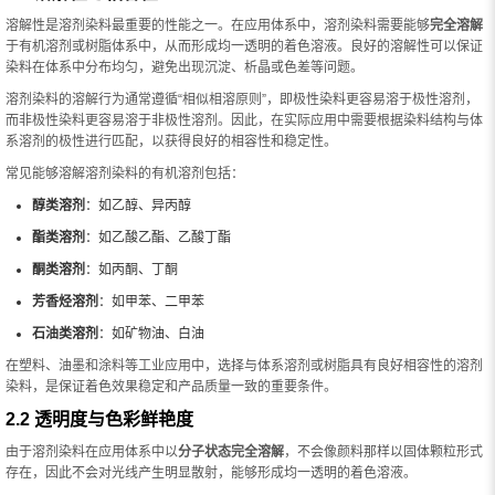
溶解性是溶剂染料最重要的性能之一。在应用体系中，溶剂染料需要能够
完全溶解
于有机溶剂或树脂体系中，从而形成均一透明的着色溶液。良好的溶解性可以保证
染料在体系中分布均匀，避免出现沉淀、析晶或色差等问题。
溶剂染料的溶解行为通常遵循“相似相溶原则”，即极性染料更容易溶于极性溶剂，
而非极性染料更容易溶于非极性溶剂。因此，在实际应用中需要根据染料结构与体
系溶剂的极性进行匹配，以获得良好的相容性和稳定性。
常见能够溶解溶剂染料的有机溶剂包括：
醇类溶剂
：如乙醇、异丙醇
酯类溶剂
：如乙酸乙酯、乙酸丁酯
酮类溶剂
：如丙酮、丁酮
芳香烃溶剂
：如甲苯、二甲苯
石油类溶剂
：如矿物油、白油
在塑料、油墨和涂料等工业应用中，选择与体系溶剂或树脂具有良好相容性的溶剂
染料，是保证着色效果稳定和产品质量一致的重要条件。
2.2 透明度与色彩鲜艳度
由于溶剂染料在应用体系中以
分子状态完全溶解
，不会像颜料那样以固体颗粒形式
存在，因此不会对光线产生明显散射，能够形成均一透明的着色溶液。