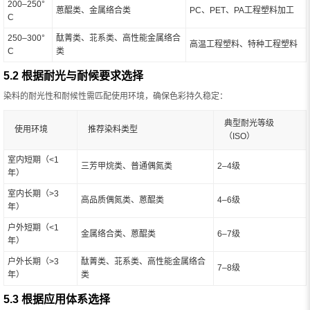
200–250°
蒽醌类、金属络合类
PC、PET、PA工程塑料加工
C
250–300°
酞菁类、苝系类、高性能金属络合
高温工程塑料、特种工程塑料
C
类
5.2 根据耐光与耐候要求选择
染料的耐光性和耐候性需匹配使用环境，确保色彩持久稳定：
典型耐光等级
使用环境
推荐染料类型
（ISO）
室内短期（<1
三芳甲烷类、普通偶氮类
2–4级
年）
室内长期（>3
高品质偶氮类、蒽醌类
4–6级
年）
户外短期（<1
金属络合类、蒽醌类
6–7级
年）
户外长期（>3
酞菁类、苝系类、高性能金属络合
7–8级
年）
类
5.3 根据应用体系选择