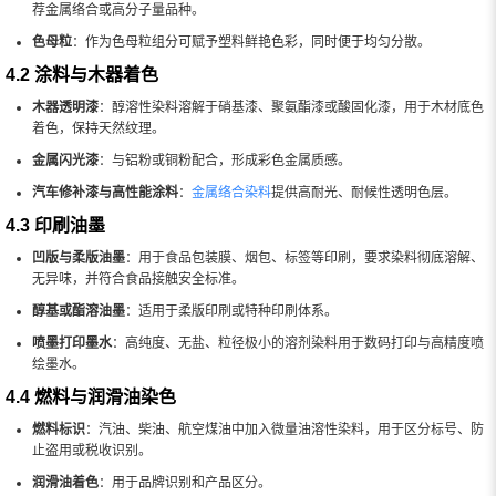
荐金属络合或高分子量品种。
色母粒
：作为色母粒组分可赋予塑料鲜艳色彩，同时便于均匀分散。
4.2 涂料与木器着色
木器透明漆
：醇溶性染料溶解于硝基漆、聚氨酯漆或酸固化漆，用于木材底色
着色，保持天然纹理。
金属闪光漆
：与铝粉或铜粉配合，形成彩色金属质感。
汽车修补漆与高性能涂料
：
金属络合染料
提供高耐光、耐候性透明色层。
4.3 印刷油墨
凹版与柔版油墨
：用于食品包装膜、烟包、标签等印刷，要求染料彻底溶解、
无异味，并符合食品接触安全标准。
醇基或酯溶油墨
：适用于柔版印刷或特种印刷体系。
喷墨打印墨水
：高纯度、无盐、粒径极小的溶剂染料用于数码打印与高精度喷
绘墨水。
4.4 燃料与润滑油染色
燃料标识
：汽油、柴油、航空煤油中加入微量油溶性染料，用于区分标号、防
止盗用或税收识别。
润滑油着色
：用于品牌识别和产品区分。