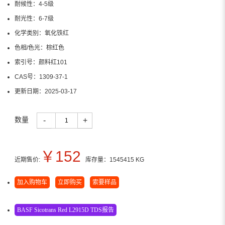
耐候性：
4-5级
耐光性：
6-7级
化学类别：
氧化铁红
色相/色光：
棕红色
索引号：
颜料红101
CAS号：
1309-37-1
更新日期：
2025-03-17
数量
-
+
￥
152
近期售价:
库存量：
1545415
KG
加入购物车
立即购买
索要样品
BASF Sicotrans Red L2915D TDS报告