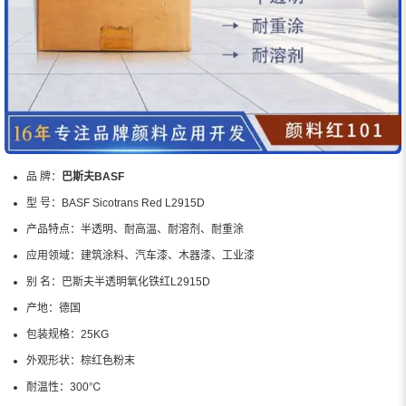
品 牌：
巴斯夫BASF
型 号：
BASF Sicotrans Red L2915D
产品特点：
半透明、耐高温、耐溶剂、耐重涂
应用领域：
建筑涂料、汽车漆、木器漆、工业漆
别 名：
巴斯夫半透明氧化铁红L2915D
产地：
德国
包装规格：
25KG
外观形状：
棕红色粉末
耐温性：
300℃