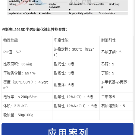
巴斯夫L2915D半透明氧化铁红性能参数：
物理性能
牢度性能
耐溶剂性
热稳定性：300℃（932°
PH值：5-7
乙酸丁酯：5
F）
比表面积：36㎡/g
耐光性：8级
乙醇：5
干物质含量：≥97 %
耐候性：5级
丁酮：5
密度（20℃/68°F）：4.9g/c
1-甲氧基-2-丙醇：
耐重涂：5级
m³
5
电导率：< 200μS/cm
耐酸性（2%HCl）：5级
二甲苯:5
体积：3.3L/KG
耐碱性（2%NaOH）：5级
石油溶剂油：5
吸油量：50g/100g