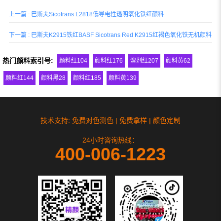
配米色、金色、铜色和棕色等红相金属色
上一篇 : 巴斯夫Sicotrans L2818低导电性透明氧化铁红颜料
调，推荐用于汽车效果漆、木器漆、工业
涂料等，适用的涂料基体体系...
下一篇 : 巴斯夫K2915铁红BASF Sicotrans Red K2915红褐色氧化铁无机颜料
热门颜料索引号:
颜料红104
颜料红176
溶剂红207
颜料黄62
颜料红144
颜料黑28
颜料红185
颜料黄139
技术支持: 免费对色测色 | 免费拿样 | 颜色定制
24小时咨询热线：
400-006-1223