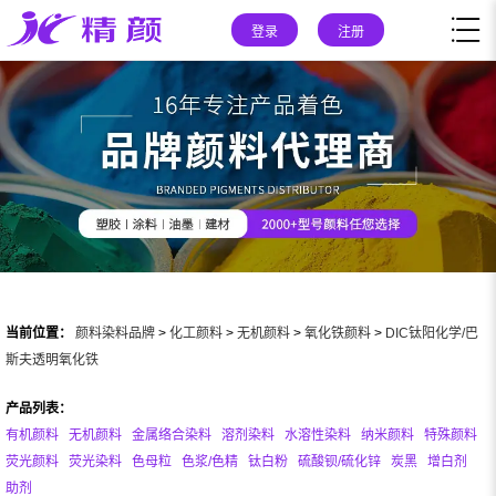
登录
注册
当前位置：
颜料染料品牌
>
化工颜料
>
无机颜料
>
氧化铁颜料
>
DIC钛阳化学/巴
斯夫透明氧化铁
产品列表：
有机颜料
无机颜料
金属络合染料
溶剂染料
水溶性染料
纳米颜料
特殊颜料
荧光颜料
荧光染料
色母粒
色浆/色精
钛白粉
硫酸钡/硫化锌
炭黑
增白剂
助剂