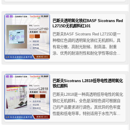
度，特别推荐用于需要高色度的建筑涂
料。
巴斯夫透明氧化铁红BASF Sicotrans Red
L2715D无机颜料红101
巴斯夫BASF Sicotrans Red L2715D是一
种橙红色调的透明氧化铁红无机颜料，具
有易分散、高耐光耐候、耐高温、耐重
涂、优秀的耐溶剂性和耐化学性等综合色
牢度性能，巴斯夫L2715D透明氧化铁红颜
料还具有紫外线吸收剂的同等功效，主要
用于涂料行业的着色应用，推荐用于汽车
效果漆、木器漆、工业涂料等。
巴斯夫Sicotrans L2818低导电性透明氧化
铁红颜料
巴斯夫L2818是一种高透明低导电性的氧化
铁红无机颜料，全色是深棕色调可根据自
己的产品要求进行调色，其优异的色牢度
性能和低电导率，特别适用于水性汽车涂
料，可增强金属漆和珠光色漆的耐候性，
特别是在低添加量的情况下，适合用于调