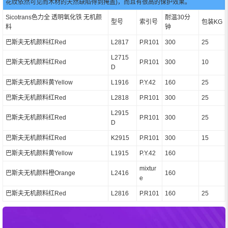
花纹依然可见而木材的天然缺陷得到掩盖)，而且有很高的保护效果。
Sicotrans色力全 透明氧化铁 无机颜
耐温30分
型号
索引号
包装KG
料
钟
巴斯夫无机颜料红Red
L2817
P.R101
300
25
L2715
巴斯夫无机颜料红Red
P.R101
300
10
D
巴斯夫无机颜料黄Yellow
L1916
P.Y.42
160
25
巴斯夫无机颜料红Red
L2818
P.R101
300
25
L2915
巴斯夫无机颜料红Red
P.R101
300
25
D
巴斯夫无机颜料红Red
K2915
P.R101
300
15
巴斯夫无机颜料黄Yellow
L1915
P.Y.42
160
mixtur
巴斯夫无机颜料橙Orange
L2416
160
e
巴斯夫无机颜料红Red
L2816
P.R101
160
25