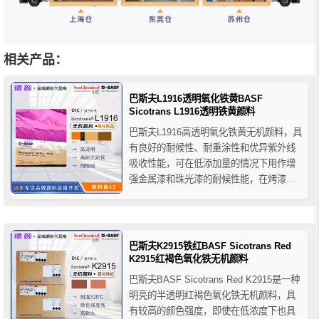
相关产品：
巴斯夫L1916透明氧化铁黄BASF
Sicotrans L1916透明铁黄颜料
巴斯夫L1916高透明氧化铁黄无机颜料，具
有良好的耐候性、耐重涂性和优异紫外线
吸收性能，可在低添加量的情况下用作增
强金属漆和珠光漆的耐候性能，在烤漆中
应用温度不宜超过160摄氏度，适用于水性
和溶剂性涂料体系，推荐用于汽车效果漆
和木器涂料，是配米色、金色、铜色和棕
色等金属色调的理想选择。
巴斯夫K2915铁红BASF Sicotrans Red
K2915红褐色氧化铁无机颜料
巴斯夫BASF Sicotrans Red K2915是一种
明亮的半透明红褐色氧化铁无机颜料，具
有较高的颜色强度，即使在低浓度下也具