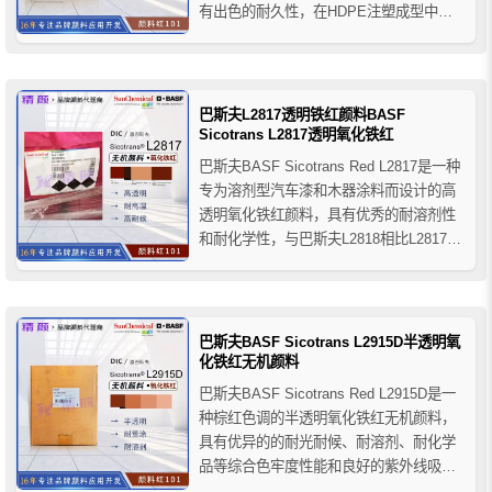
有出色的耐久性，在HDPE注塑成型中不
翘曲，在聚烯烃、苯乙烯和PVC中具有非
常好的耐热性，适合用于所有需要干净的
红褐色色调的应用，尤其是红褐色调的纤
维加工着色，推荐用于PP、PA6尼龙和P...
巴斯夫L2817透明铁红颜料BASF
Sicotrans L2817透明氧化铁红
巴斯夫BASF Sicotrans Red L2817是一种
专为溶剂型汽车漆和木器涂料而设计的高
透明氧化铁红颜料，具有优秀的耐溶剂性
和耐化学性，与巴斯夫L2818相比L2817的
分散性和着色力性能更明显，推荐用于汽
车漆、木器漆、工业涂料、卷钢涂料、建
筑涂料等，适用于烘烤体系、水性体系、
丙烯酸/异氰酸酯体系、酸固化体系、...
巴斯夫BASF Sicotrans L2915D半透明氧
化铁红无机颜料
巴斯夫BASF Sicotrans Red L2915D是一
种棕红色调的半透明氧化铁红无机颜料，
具有优异的的耐光耐候、耐溶剂、耐化学
品等综合色牢度性能和良好的紫外线吸收
性，与不透明氧化铁相比具有更高的饱和