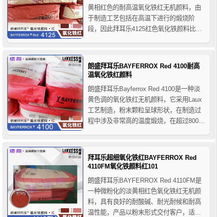
黄相红色的耐高温氧化铁红无机颜料，由
于制造工艺包括在高温下进行的煅烧阶
段，因此拜耳乐4125红色氧化铁颜料比其
它沉淀类颜料性能好，在高分散过程中具
有良好的色牢度，产品以粉末形式交付客
户，可用于从建筑材料、油漆和涂料、塑
朗盛拜耳乐BAYFERROX Red 4100耐高
料到纸张等多种材料的着色。
温氧化铁红颜料
朗盛拜耳乐Bayferrox Red 4100是一种淡
黄色调的氧化铁红无机颜料，它采用Laux
工艺制造，粉末颗粒呈球形状，在制造过
程中涉及非常高的温度煅烧，在超过800ºC
的温度下表现出良好的热稳定性，它还具
有高耐光耐候性、易分散性和极低的电导
率，对颜色变化的稳定性高，由于生产过
拜耳乐超细氧化铁红BAYFERROX Red
程中的强力研磨，颜料团聚体的含量显着
4110FM氧化铁颜料红101
降低...
朗盛拜耳乐BAYFERROX Red 4110FM是
一种微粉化的淡黄相红色氧化铁红无机颜
料，具有良好的耐酸碱、耐光耐候和耐高
温性能，产品以粉末形式交付客户，适用