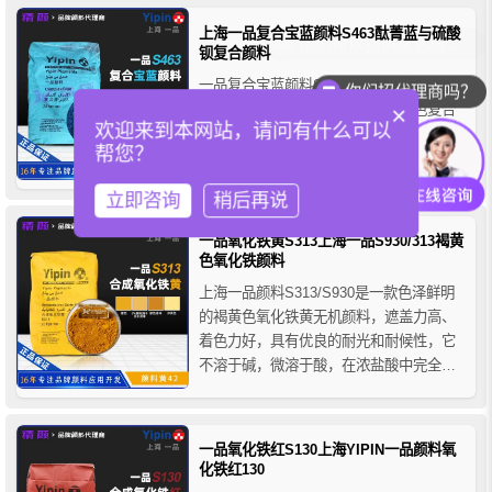
于油墨、橡胶、塑料以及造纸等的行业着
上海一品复合宝蓝颜料S463酞菁蓝与硫酸
色。
钡复合颜料
一品复合宝蓝颜料S463是一种采用硫酸钡
你们招代理商吗？
与酞菁蓝颜料研磨混合而成的宝蓝色复合
×
欢迎来到本网站，请问有什么可以
颜料，它兼具了无机颜料和有机颜料的优
帮您？
点，具有价格经济、色彩鲜明，耐候性好
等特性，适用于水泥基或石灰基建筑材料
立即咨询
稍后再说
的着色，如彩色水泥、混凝土、琉璃瓦和
文化砖、压模地坪和耐磨地坪用的彩色强
一品氧化铁黄S313上海一品S930/313褐黄
固剂、彩色喷涂砂浆、彩色嵌缝剂等。
色氧化铁颜料
上海一品颜料S313/S930是一款色泽鲜明
的褐黄色氧化铁黄无机颜料，遮盖力高、
着色力好，具有优良的耐光和耐候性，它
不溶于碱，微溶于酸，在浓盐酸中完全溶
解，热稳定性较差，加热至150-200°C时开
始脱水，当温度升至270-200°C时脱水并变
为氧化铁红。一品氧化铁黄S313广泛应用
一品氧化铁红S130上海YIPIN一品颜料氧
于建材、涂料、塑料、橡胶、油墨等领
化铁红130
域...