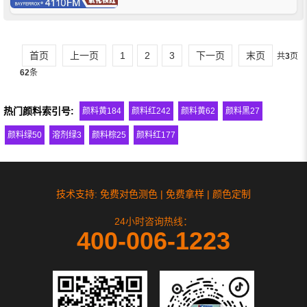
于建筑材料、油漆涂料、塑料、纸张等行
业的着色。
首页
上一页
1
2
3
下一页
末页
共
3
页
62
条
热门颜料索引号:
颜料黄184
颜料红242
颜料黄62
颜料黑27
颜料绿50
溶剂绿3
颜料棕25
颜料红177
技术支持: 免费对色测色 | 免费拿样 | 颜色定制
24小时咨询热线：
400-006-1223