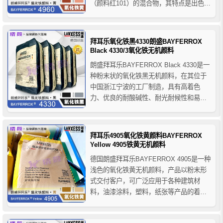
（颜料红101）的混合物，其特点是出色的
耐光性、着色力、颜色一致性和高耐候
性，它以粉末形式交付客户，可用于各种
建筑材料、油漆涂料、塑料、纸张等行业
拜耳乐氧化铁黑4330朗盛BAYFERROX
的着色。
Black 4330/3氧化铁无机颜料
朗盛拜耳乐BAYFERROX Black 4330是一
种粉末状的氧化铁黑无机颜料，在其位于
中国浙江宁波的工厂制造，具有高着色
力、优良的耐酸碱性、耐光耐候性和易分
散性等特点，可应用于各种建筑材料、油
漆涂料、塑料橡胶、纸张等的着色。
拜耳乐4905氧化铁黄颜料BAYFERROX
Yellow 4905铁黄无机颜料
德国朗盛拜耳乐BAYFERROX 4905是一种
浅色的氧化铁黄无机颜料，产品以粉末形
式交付客户，可广泛应用于各种建筑材
料，油漆涂料，塑料，纸张等产品的着
色。德国进口朗盛拜耳乐BAYFERROX氧
化铁无机颜料代理商-精颜化工！