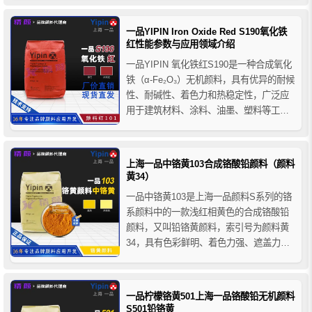
地坪、透水砖、混凝土彩瓦、水泥制品及
园林景观工程等领域，可为建筑装饰系统
一品YIPIN Iron Oxide Red S190氧化铁
提供稳定自然的绿色着色效果。
红性能参数与应用领域介绍
一品YIPIN 氧化铁红S190是一种合成氧化
铁（α-Fe₂O₃）无机颜料，具有优异的耐候
性、耐碱性、着色力和热稳定性，广泛应
用于建筑材料、涂料、油墨、塑料等工业
着色领域。本文详细介绍其技术参数、性
能特点及应用范围。
上海一品中铬黄103合成铬酸铅颜料（颜料
黄34）
一品中铬黄103是上海一品颜料S系列的铬
系颜料中的一款浅红相黄色的合成铬酸铅
颜料，又叫铅铬黄颜料，索引号为颜料黄
34，具有色彩鲜明、着色力强、遮盖力
高、易分散、抗渗色性好等特点，主要用
于涂料、油墨、塑料和橡胶制品的着色以
及广告色的制造等。
一品柠檬铬黄501上海一品铬酸铅无机颜料
S501铅铬黄