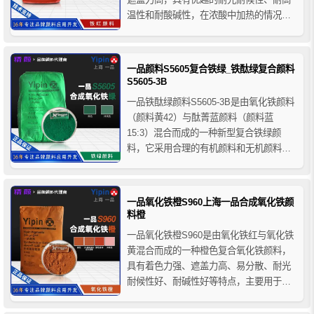
温性和耐酸碱性，在浓酸中加热的情况下
会逐渐溶解，在水性涂料中具有优异的防
锈性能，且无油渗性和水渗性形象，主要
用于建筑材料领域的着色应用。
一品颜料S5605复合铁绿_铁酞绿复合颜料
S5605-3B
一品铁酞绿颜料S5605-3B是由氧化铁颜料
（颜料黄42）与酞菁蓝颜料（颜料蓝
15:3）混合而成的一种新型复合铁绿颜
料，它采用合理的有机颜料和无机颜料配
方，利用先进的生产工艺加工而成，兼具
了无机颜料和有机颜料的优点，具有色彩
鲜明，价格经济、耐久性好等特性，广泛
一品氧化铁橙S960上海一品合成氧化铁颜
用于塑料、橡胶、涂料、造纸、建料等行
料橙
业，一品S5605-3B...
一品氧化铁橙S960是由氧化铁红与氧化铁
黄混合而成的一种橙色复合氧化铁颜料，
具有着色力强、遮盖力高、易分散、耐光
耐候性好、耐碱性好等特点，主要用于建
筑工业的墙面粉饰、马赛克地面砖与人造
大理石以及水泥制品的着色，同时还可用