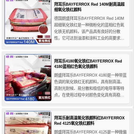
拜耳乐BAYFERROX Red 140M耐高温超
细氧化铁红颜料
德国朗盛拜耳乐BAYFERROX Red 140M
超细氧化铁红是一种微粉化的蓝相红色氧
化铁无机颜料，该产品具有良好的分散
性，它可达到油漆和涂料工业的高要求，
还应用于塑料工业的木塑复合材料领域，
由于包括高温煅烧步骤的制造工艺（Laux
工艺），拜耳乐140M氧化铁红颜料还具有
拜耳乐4180氧化铁红BAYFERROX Red
比其他沉淀颜料更高的固有硬度以及出色
4180蓝相红色氧化铁颜料
的热稳定性...
朗盛拜耳乐BAYFERROX 4180是一种带蓝
色调的氧化铁红无机颜料，具有耐高温、
高耐光耐候、易分散和极低的电导率等特
点，在使用过程中对颜色变化具有高稳定
性，产品以粉末形式交付客户，可广泛应
用于各种建筑材料、油漆涂料、塑料、纸
张等产品的着色。
拜耳乐耐高温氧化铁颜料红BAYFERROX
Red 4125氧化铁红颜料
朗盛拜耳乐BAYFERROX 4125是一种微偏