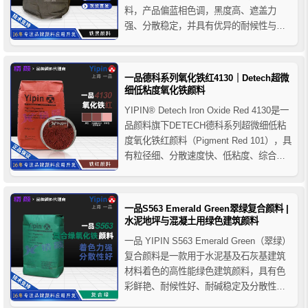
料，产品偏蓝相色调，黑度高、遮盖力
强、分散稳定，并具有优异的耐候性与耐
碱性。广泛应用于建筑材料（彩色水泥、
透水砖）、涂料（建筑涂料、地坪漆）、
塑料（PVC/PE/PP）、橡胶及油墨等领
一品德科系列氧化铁红4130｜Detech超微
域。
细低粘度氧化铁颜料
YIPIN® Detech Iron Oxide Red 4130是一
品颜料旗下DETECH德科系列超微细低粘
度氧化铁红颜料（Pigment Red 101），具
有粒径细、分散速度快、低粘度、综合色
相稳定及优异耐候性等特点。产品广泛应
用于工业涂料、建筑材料、塑料、色母粒
及高要求工业着色体系，适用于对分散性
一品S563 Emerald Green翠绿复合颜料 |
能与施工流变性...
水泥地坪与混凝土用绿色建筑颜料
一品 YIPIN S563 Emerald Green（翠绿）
复合颜料是一款用于水泥基及石灰基建筑
材料着色的高性能绿色建筑颜料，具有色
彩鲜艳、耐候性好、耐碱稳定及分散性优
异等特点。广泛应用于彩色混凝土、压模