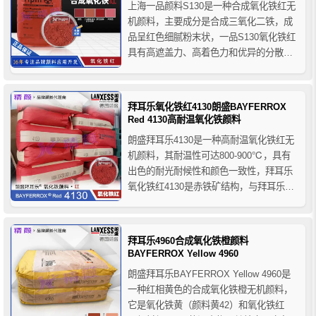
上海一品颜料S130是一种合成氧化铁红无
机颜料，主要成分是合成三氧化二铁，成
品呈红色细腻粉末状，一品S130氧化铁红
具有高遮盖力、高着色力和优异的分散
性，它的耐光性和耐候性也很好，推荐用
于各种建筑材料和涂料领域。
拜耳乐氧化铁红4130朗盛BAYFERROX
Red 4130高耐温氧化铁颜料
朗盛拜耳乐4130是一种高耐温氧化铁红无
机颜料，其耐温性可达800-900℃，具有
出色的耐光耐候性和颜色一致性，拜耳乐
氧化铁红4130是赤铁矿结构，与拜耳乐
4125相比色相偏蓝一些，该产品以粉末形
式交付客户，可应用于各种建筑材料、油
漆涂料、塑料和纸张等行业的着色。
拜耳乐4960合成氧化铁橙颜料
BAYFERROX Yellow 4960
朗盛拜耳乐BAYFERROX Yellow 4960是
一种红相黄色的合成氧化铁橙无机颜料，
它是氧化铁黄（颜料黄42）和氧化铁红