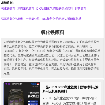
品牌系列：
氧化铁颜料
润巴无机颜料
DIC钛阳化学/巴斯夫无机颜料
群青颜料
拜耳乐氧化铁颜料
一品氧化铁
DIC钛阳化学/巴斯夫透明氧化铁
氧化铁颜料
天然和合成氧化铁颜料是迄今为止最重要的有色无机颜料，它们的高度重要性
基于从黄色到橙色、红色和棕色再到黑色的各种稳定颜色。氧化铁黄（α-
FeOOH）、氧化铁红（α-Fe2O3）和氧化铁黑（Fe3O4）是氧化铁颜料中最重
要的代表，合成氧化铁颜料通过固态工艺、沉淀工艺和劳克斯工艺在工业进行
大规模工业化生产。与天然氧化铁颜料相比，合成氧化铁颜料的主要优点是色
调纯正、质量稳定、重现性好以及着色力强。氧化铁颜料主要用于建筑材料、
油漆、涂料和塑料，也可用于化妆品、药品以及陶瓷、磁性涂料和墨粉等特殊
用途。
一品YIPIN S353氧化铁黑｜建筑材料与涂
料用无机黑色颜料
YIPIN一品氧化铁黑S353是一种以四氧化
三铁（Fe₃O₄）为主要成分的无机黑色颜