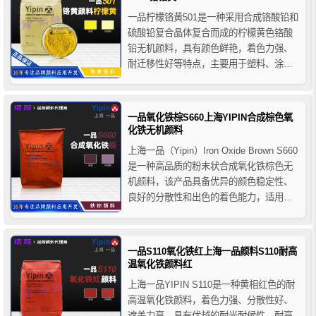
一品柠檬铬黄501是一种采用合成铬酸铅和
硫酸铅复合晶体复合而成的柠檬黄色铬酸
铅无机颜料，具有颜色鲜艳，着色力强、
耐迁移性好等特点，主要用于塑料、涂
料、油墨和橡胶制品的着色等。
一品氧化铁棕S660上海YIPIN合成棕色氧
化铁无机颜料
上海一品（Yipin）Iron Oxide Brown S660
是一种高品质的粉末状合成氧化铁棕色无
机颜料，该产品具备优异的颜色稳定性、
良好的分散性和出色的着色能力，适用于
对色彩一致性和耐久性要求较高的建筑材
料、涂料及油墨配方中。
一品S110氧化铁红上海一品颜料S110耐高
温氧化铁颜料红
上海一品YIPIN S110是一种黄相红色的耐
高温氧化铁颜料，着色力强、分散性好、
遮盖力高，具有优越的耐光耐候性、耐高