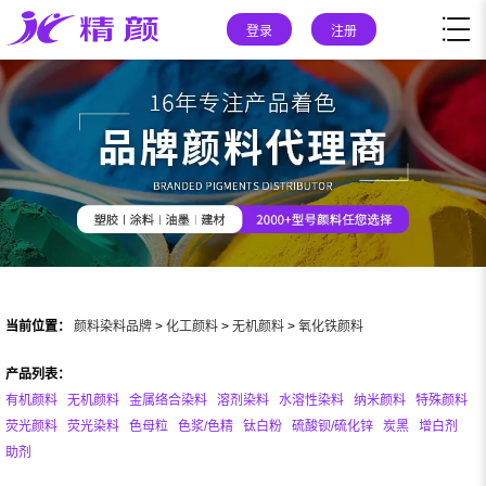
登录
注册
当前位置：
颜料染料品牌
>
化工颜料
>
无机颜料
>
氧化铁颜料
产品列表：
有机颜料
无机颜料
金属络合染料
溶剂染料
水溶性染料
纳米颜料
特殊颜料
荧光颜料
荧光染料
色母粒
色浆/色精
钛白粉
硫酸钡/硫化锌
炭黑
增白剂
助剂