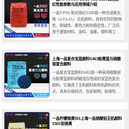
红性能参数与应用领域介绍
一品YIPIN 氧化铁红S190是一种合成氧化
铁（α-Fe₂O₃）无机颜料，具有优异的耐候
性、耐碱性、着色力和热稳定性，广泛应
用于建筑材料、涂料、油墨、塑料等工业
着色领域。本文详细介绍其技术参数、性
能特点及应用范围。
上海一品复合宝蓝颜料S463酞菁蓝与硫酸
钡复合颜料
一品复合宝蓝颜料S463是一种采用硫酸钡
与酞菁蓝颜料研磨混合而成的宝蓝色复合
颜料，它兼具了无机颜料和有机颜料的优
点，具有价格经济、色彩鲜明，耐候性好
等特性，适用于水泥基或石灰基建筑材料
的着色，如彩色水泥、混凝土、琉璃瓦和
文化砖、压模地坪和耐磨地坪用的彩色强
固剂、彩色喷涂砂浆、彩色嵌缝剂等。
一品柠檬铬黄501上海一品铬酸铅无机颜料
S501铅铬黄