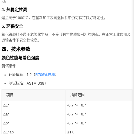
力。
4. 热稳定性高
熔点高于1000°C，在塑料加工及高温体系中仍可保持良好稳定性。
5. 环保安全
氧化铁颜料不属于危险化学品，不受《有害物质条例》的约束。在正常工业应用及
运输条件下安全性较高。
四、技术参数
颜色性能与着色强度
测试条件
还原体系：1:2（
R706钛白粉
）
测试标准：ASTM D387
项目
指标范围
ΔL*
-0.7 ～ +0.7
Δa*
-0.7 ～ +0.7
Δb*
-0.7 ～ +0.7
ΔE*ab
≤1.0