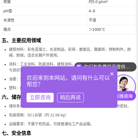
密度
约5.0 g/cm³
pH值
4–8
水溶性
不溶
熔点
＞1000°C
五、主要应用领域
建筑材料：彩色混凝土、水泥制品、彩砖、屋面瓦、路面砖、预制构件。耐
碱、耐候，适合长期户外使用。
你们有免费样品提供吗？
涂料：工业涂料、防腐涂料、建筑涂料、地坪漆、粉末涂料。提供稳定红色相
与良好遮盖力。
你们可以提供配色服务吗？
×
欢迎来到本网站，请问有什么可以
油墨：包装油墨、印刷油墨、工业油墨。分散性好，颜色稳定。
帮您？
塑料：PVC、PE、PP、色母粒、工程塑料。耐热性佳，适应常规加工温度。
立即咨询
稍后再说
六、储存与运输
储存条件：存放于干燥环境，避免受潮及剧烈温度波动，开封后及时密封。
包装规格：50 LB/袋（约 22.68 kg）
运输要求：不属于危险品，可按普通化工产品运输。
七、安全信息