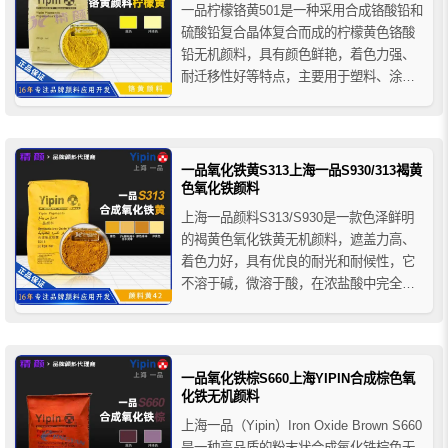
一品柠檬铬黄501是一种采用合成铬酸铅和
硫酸铅复合晶体复合而成的柠檬黄色铬酸
铅无机颜料，具有颜色鲜艳，着色力强、
耐迁移性好等特点，主要用于塑料、涂
料、油墨和橡胶制品的着色等。
一品氧化铁黄S313上海一品S930/313褐黄
色氧化铁颜料
上海一品颜料S313/S930是一款色泽鲜明
的褐黄色氧化铁黄无机颜料，遮盖力高、
着色力好，具有优良的耐光和耐候性，它
不溶于碱，微溶于酸，在浓盐酸中完全溶
解，热稳定性较差，加热至150-200°C时开
始脱水，当温度升至270-200°C时脱水并变
为氧化铁红。一品氧化铁黄S313广泛应用
于建材、涂料、塑料、橡胶、油墨等领
一品氧化铁棕S660上海YIPIN合成棕色氧
域...
化铁无机颜料
上海一品（Yipin）Iron Oxide Brown S660
是一种高品质的粉末状合成氧化铁棕色无