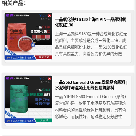
相关产品：
一品氧化铁红S130上海YIPIN一品颜料氧
化铁红130
上海一品颜料S130是一种合成氧化铁红无
机颜料，主要成分是合成三氧化二铁，成
品呈红色细腻粉末状，一品S130氧化铁红
具有高遮盖力、高着色力和优异的分散
性，它的耐光性和耐候性也很好，推荐用
于各种建筑材料和涂料领域。
一品S563 Emerald Green翠绿复合颜料 |
水泥地坪与混凝土用绿色建筑颜料
一品 YIPIN S563 Emerald Green（翠绿）
复合颜料是一款用于水泥基及石灰基建筑
材料着色的高性能绿色建筑颜料，具有色
彩鲜艳、耐候性好、耐碱稳定及分散性优
异等特点。广泛应用于彩色混凝土、压模
地坪、透水砖、混凝土彩瓦、水泥制品及