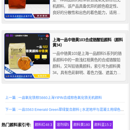
机颜料，该产品具备优异的颜色稳定性、
良好的分散性和出色的着色能力，适用于
对色彩一致性和耐久性要求较高的建筑材
料、涂料及油墨配方中。
上海一品中铬黄103合成铬酸铅颜料（颜料
黄34）
一品中铬黄103是上海一品颜料S系列的铬
系颜料中的一款浅红相黄色的合成铬酸铅
颜料，又叫铅铬黄颜料，索引号为颜料黄
34，具有色彩鲜明、着色力强、遮盖力
高、易分散、抗渗色性好等特点，主要用
于涂料、油墨、塑料和橡胶制品的着色以
及广告色的制造等。
上一篇 : 一品氧化铁棕S660上海YIPIN合成棕色氧化铁无机颜料
下一篇 : 一品S563 Emerald Green翠绿复合颜料 | 水泥地坪与混凝土用绿色建筑颜料
热门颜料索引号:
颜料红48:3
溶剂绿5
颜料黄180
颜料蓝15:2