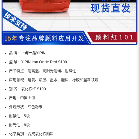
品 牌：
上海一品YIPIN
型 号：
YIPIN Iron Oxide Red S190
产品特点：
耐高温、高耐光耐候、耐碱性
应用领域：
建筑、涂层、墨水、磨料、橡胶和塑料领域
别 名：
氧化铁红 S190
产地：
中国上海
外观形状：
红色粉末
耐候性：
5级
耐光性：
8级
化学类别：
合成氧化铁颜料