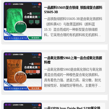
园林景观工程等领域，可为建筑装饰系统
提供稳定自然的绿色着色效果。
一品颜料S5605复合铁绿_铁酞绿复合颜料
S5605-3B
一品铁酞绿颜料S5605-3B是由氧化铁颜料
（颜料黄42）与酞菁蓝颜料（颜料蓝
15:3）混合而成的一种新型复合铁绿颜
料，它采用合理的有机颜料和无机颜料配
方，利用先进的生产工艺加工而成，兼具
了无机颜料和有机颜料的优点，具有色彩
鲜明，价格经济、耐久性好等特性，广泛
用于塑料、橡胶、涂料、造纸、建料等行
一品氧化铁橙S960上海一品合成氧化铁颜
业，一品S5605-3B...
料橙
一品氧化铁橙S960是由氧化铁红与氧化铁
黄混合而成的一种橙色复合氧化铁颜料，
具有着色力强、遮盖力高、易分散、耐光
耐候性好、耐碱性好等特点，主要用于建
筑工业的墙面粉饰、马赛克地面砖与人造
大理石以及水泥制品的着色，同时还可用
于油墨、橡胶、塑料以及造纸等的行业着
色。
一品YIPIN Iron Oxide Red S190氧化铁