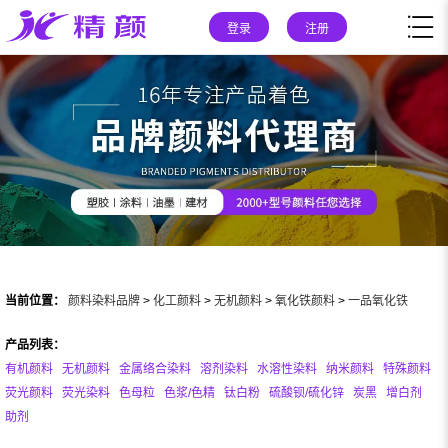
登录
注册
当前位置：
颜料染料品牌
>
化工颜料
>
无机颜料
>
氧化铁颜料
>
一品氧化铁
产品列表：
有机颜料
无机颜料
金属络合染料
溶剂染料
水溶性染料
纳米颜料
特殊颜料
荧光颜料
荧光染料
色母粒
色浆/色精
钛白粉
硫酸钡/硫化锌
炭黑
增白剂
助剂