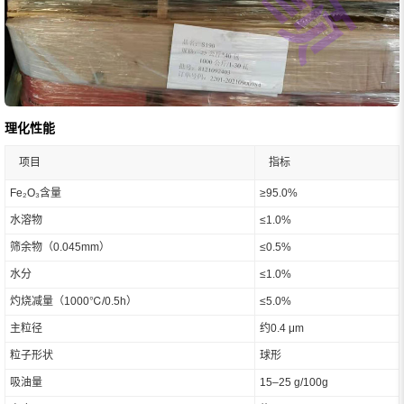
理化性能
项目
指标
Fe₂O₃含量
≥95.0%
水溶物
≤1.0%
筛余物（0.045mm）
≤0.5%
水分
≤1.0%
灼烧减量（1000℃/0.5h）
≤5.0%
主粒径
约0.4 μm
粒子形状
球形
吸油量
15–25 g/100g