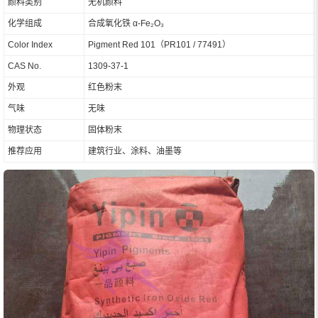
颜料类别
无机颜料
化学组成
合成氧化铁 α-Fe₂O₃
Color Index
Pigment Red 101（PR101 / 77491）
CAS No.
1309-37-1
外观
红色粉末
气味
无味
物理状态
固体粉末
推荐应用
建筑行业、涂料、油墨等