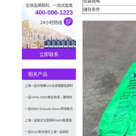
包装规格
全球品牌颜料，一站式批售
储存条件
400-006-1223
24小时热线
立即联系
相关产品
上海一品中铬黄103合成铬酸铅颜料
（颜料黄34）
一品YIPIN S353氧化铁黑｜建筑材
料与涂料用无机黑色颜
一品S563 Emerald Green翠绿复合
颜料 | 水
上海一品复合宝蓝颜料S463酞菁蓝
与硫酸钡复合颜料
一品S110氧化铁红上海一品颜料