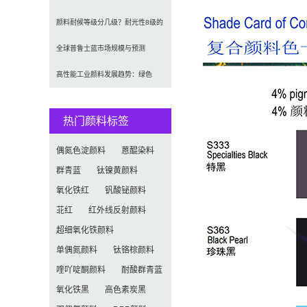
涨价20% 原材料成本推高行业
颜料耐候等级分几级？耐光性8级的
定义及耐候性测试标准解析
全球普鲁士蓝市场规模与预测
（2026-2034）：按类型、形
高性能工业颜料发展趋势：绿色
化、功能化与智能化技术革命
热门颜料标签
偶氮色淀颜料
蒽醌染料
群青蓝
钛镍黄颜料
氧化铁红
钒酸铋颜料
苝红
红外线反射颜料
超细氧化铁颜料
单偶氮颜料
钛铬棕颜料
喹吖啶酮颜料
耐酸群青蓝
氧化铁黑
高色素炭黑