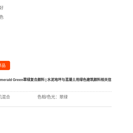
好
色
样品
 Emerald Green翠绿复合颜料 | 水泥地坪与混凝土用绿色建筑颜料
相关信
机混合
色相/色光：
翠绿