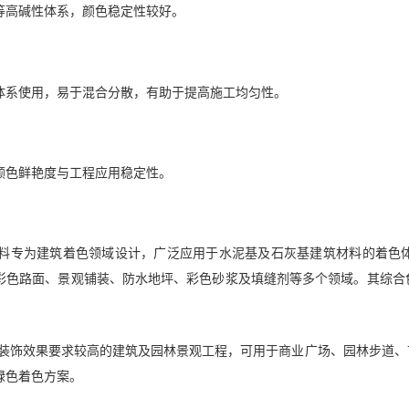
等高碱性体系，颜色稳定性较好。
体系使用，易于混合分散，有助于提高施工均匀性。
颜色鲜艳度与工程应用稳定性。
）复合颜料专为建筑着色领域设计，广泛应用于水泥基及石灰基建筑材料的
彩色路面、景观铺装、防水地坪、彩色砂浆及填缝剂等多个领域。其综合
绿色装饰效果要求较高的建筑及园林景观工程，可用于商业广场、园林步道
绿色着色方案。