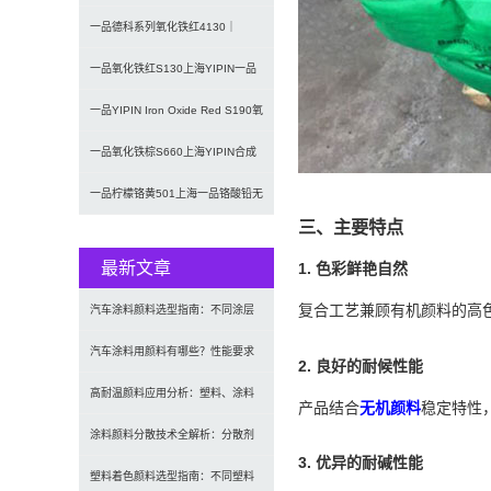
S110耐高温氧化铁颜料红
一品德科系列氧化铁红4130｜
Detech超微细低粘度氧化铁
一品氧化铁红S130上海YIPIN一品
颜料氧化铁红130
一品YIPIN Iron Oxide Red S190氧
化铁
一品氧化铁棕S660上海YIPIN合成
棕色氧化铁无机颜料
一品柠檬铬黄501上海一品铬酸铅无
三、主要特点
机颜料S501铅铬黄
最新文章
1. 色彩鲜艳自然
复合工艺兼顾有机颜料的高
汽车涂料颜料选型指南：不同涂层
应用要求、OEM与修补漆用颜料
汽车涂料用颜料有哪些？性能要求
2. 良好的耐候性能
及常用颜料类型介绍
高耐温颜料应用分析：塑料、涂料
产品结合
无机颜料
稳定特性
及工程材料的选型原则与行业实践
涂料颜料分散技术全解析：分散剂
3. 优异的耐碱性能
选型、研磨工艺及常见问题解决
塑料着色颜料选型指南：不同塑料