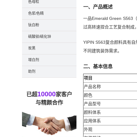
色母粒
一、产品概述
色浆/色精
一品Emerald Gree
钛白粉
过高转速捏合工艺复合制成
硫酸钡/硫化锌
YIPIN S563复合颜
炭黑
不同建筑装饰需求。
增白剂
二、基本信息
助剂
项目
产品名称
10000
已超
家客户
颜色
与精颜合作
产品型号
颜料体系
应用体系
外观