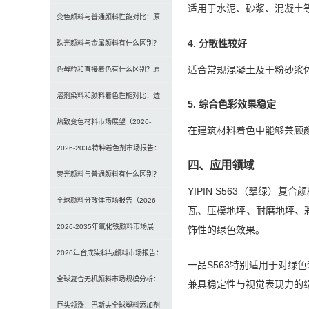
适用于水泥、砂浆、混凝土
材料如何选择合适颜料？
变色颜料与普通颜料性能对比：原
4. 分散性较好
理、特点及应用差异解析
珠光颜料与金属颜料有什么区别？
适合常规混凝土及干粉砂浆
原理、效果与应用对比
色母粒和直接着色有什么区别？原
理、性能与应用全面对比
溶剂染料和颜料着色性能对比：透
5. 综合色彩效果稳定
明性、耐候性与应用选择全解析
热致变色材料市场展望（2026-
在建筑材料着色中能够兼顾
2034）：2034年将达3
2026-2034特种着色剂市场报告：
四、应用领域
规模、份额、趋势及预测
荧光颜料与普通颜料有什么区别？
YIPIN S563（翠绿
发光原理、性能对比及应用解析
全球颜料分散体市场报告（2026-
瓦、压模地坪、耐磨地坪、
2033）：无机颜料主导，
2026-2035年氧化铁颜料市场展
饰性的绿色效果。
望：全球规模将达41亿美
2026年合成染料与颜料市场报告：
一品S563特别适用于对
规模、趋势及2030年增长
全球复合无机颜料市场规模分析：
兼具稳定性与视觉表现力的
2035年达5.39亿美元，建
巨头领涨！巴斯夫全球塑料添加剂