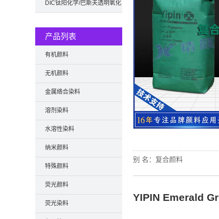
DIC钛阳化学/巴斯夫透明氧化
铁
产品列表
有机颜料
无机颜料
金属络合染料
溶剂染料
水溶性染料
纳米颜料
别 名：
复合颜料
特殊颜料
荧光颜料
YIPIN Emeral
荧光染料