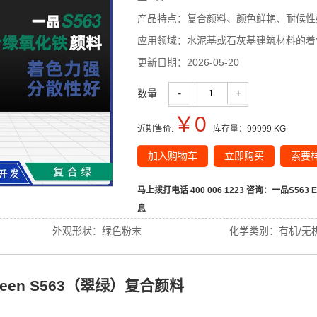
产品特点：
复合颜料、颜色鲜艳、耐候性
应用领域：
水泥基或石灰基建筑材料的着
更新日期：
2026-05-20
-
+
数量
￥
0
近期售价:
库存量：
99999
KG
加入购物车
立即购买
索要
马上拨打电话 400 006 1223 咨询：
一品S563
息
外观形状：
绿色粉末
化学类别：
有机/无
d Green S563（翠绿）复合颜料