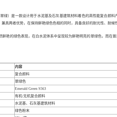
n S563（翠绿）是一款设计用于水泥基及石灰基建筑材料着色的高性能复合颜料
，兼具两者优势，在保持鲜艳绿色色相的同时，具备良好的耐光性、耐候
料具有自然鲜艳的绿色表现，在白水泥体系中呈现较为鲜艳明亮的翠绿色，而
内容
复合颜料
翠绿色
Emerald Green S563
有机/无机复合颜料
水泥基、石灰基建筑材料
绿色粉末