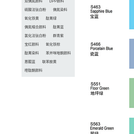
双偶氮颜料
DPP颜料
硫酸法钛白粉
偶氮染料
氧化铁黄
酞菁绿
偶氮缩合颜料
酞菁蓝
氯化法钛白粉
群青紫
宝红颜料
氧化铁棕
酞菁染料
苯并咪唑酮颜料
蒽醌蓝
联苯胺黄
喹酞酮颜料