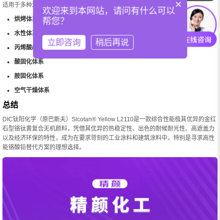
×
适用于多种涂料体系：
欢迎来到本网站，请问有什么可以
烘烤体系
帮您？
水性体系
立即咨询
稍后再说
丙烯酸/异氰酸酯体系
酸固化体系
胺固化体系
空气干燥体系
总结
DIC钛阳化学（原巴斯夫）Sicotan® Yellow L2110是一款综合性能极其优异的金红
石型铬钛黄复合无机颜料，凭借其优异的热稳定性、出色的耐候耐光性、高遮盖力
以及经济环保的特性，成为在要求苛刻的工业涂料和建筑涂料中，特别是寻求高性
能铬酸铅替代方案的理想选择。