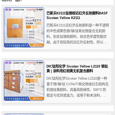
巴斯夫K2111钛铬棕近红外反射颜料BASF
Sicotan Yellow K2111
巴斯夫K2111近红外反射颜料是一种不透明
的中色调黄色铬/锑/钛氧化物复合无机颜
料，别名钛铬棕颜料，综合色牢度性能优
越，由于其较高的近红外反射性，所以适
用于需要高总太阳反射率 (TSR) 的彩色应
用，巴斯夫K2111钛铬棕近红外反射颜料主
要用于塑料行业，即使在非常低的浓度下
也适用于所有聚合物和应用，在所有聚合
DIC钛阳化学 Sicotan Yellow L2110 铬钛
物中均具有...
黄 | 涂料用红相黄无机复合颜料
DIC钛阳化学Sicotan Yellow L2110是一种
基于铬/锑/钛 Cr/Sb/Ti氧化物金红石结构无
机铬钛黄颜料，具备高耐候性、500℃热
稳定与优异遮盖力，适用于粉末涂料、建
筑外墙涂料及棕色色调体系，可作为环保
型铅铬黄替代方案。