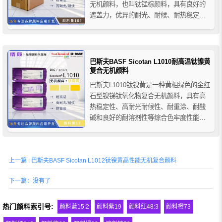
无机颜料，也叫钛锰棕颜料，具有良好的
遮盖力，优异的耐光、耐候、耐热稳定
性，易分散性，耐迁移性和很高的红外光
反射性，可用于需要近红外反射的彩色运
用，以及灰色配色和米白色等淡色调的调
色。与有机颜料配合使用时，可以作为钛
巴斯夫BASF Sicotan L1010耐高温钛镍黄
白粉的替代品，在高密度聚乙...
复合无机颜料
巴斯夫L1010钛镍黄是一种黄相绿色的金红
石型镍锑钛氧化物复合无机颜料，具有高
热稳定性、高耐光耐候性、耐重涂、耐酸
碱和良好的耐溶剂性等综合色牢度性能，
巴斯夫L1010钛镍黄复合无机颜料适用于涂
料行业的着色应用，推荐用于汽车漆、一
般工业漆、粉末涂料、卷钢涂料和建筑涂
上一篇 : 巴斯夫BASF Sicotan L1012钛镍黄高性能无机复合颜料
料等。
下一篇：没有了
热门颜料索引号:
颜料蓝15:2
颜料紫19
颜料红48:3
颜料橙73