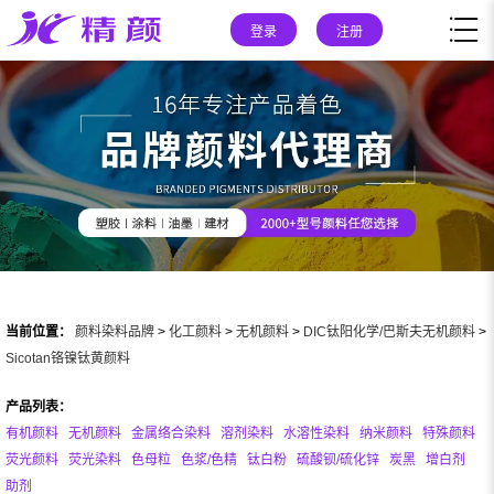
登录
注册
当前位置：
颜料染料品牌
>
化工颜料
>
无机颜料
>
DIC钛阳化学/巴斯夫无机颜料
>
Sicotan铬镍钛黄颜料
产品列表：
有机颜料
无机颜料
金属络合染料
溶剂染料
水溶性染料
纳米颜料
特殊颜料
荧光颜料
荧光染料
色母粒
色浆/色精
钛白粉
硫酸钡/硫化锌
炭黑
增白剂
助剂