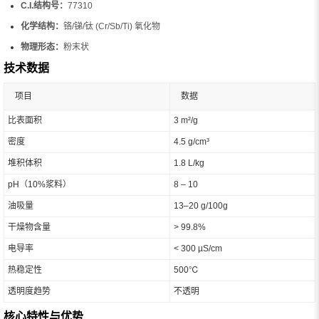
C.I.结构号：
77310
化学结构：
铬/锑/钛 (Cr/Sb/Ti) 氧化物
物理形态：
粉末状
技术数据
项目
数据
比表面积
3 m²/g
密度
4.5 g/cm³
堆积体积
1.8 L/kg
pH（10%浆料）
8 – 10
油吸量
13–20 g/100g
干燥物含量
> 99.8%
电导率
< 300 µS/cm
热稳定性
500℃
透明度趋势
不透明
核心特性与优势