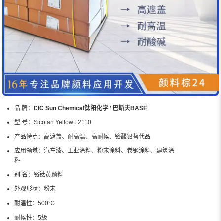
品 牌：
DIC Sun Chemical钛阳化学 / 巴斯夫BASF
型 号：
Sicotan Yellow L2110
产品特点：
高遮盖、耐高温、高耐候、铬酸铅替代品
应用领域：
汽车漆、工业涂料、粉末涂料、卷钢涂料、建筑涂
料
别 名：
铬钛黄颜料
外观形状：
粉末
耐温性：
500℃
耐候性：
5级