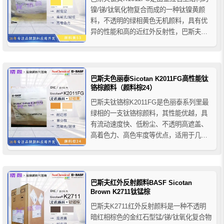
镍/锑/钛氧化物复合而成的一种钛镍黄颜
料，不透明的绿相黄色无机颜料，具有优
异的性能和高的近红外反射性，巴斯夫
k1011FG钛黄颜料主要用于塑料行业，即
使在非常低的浓度下，也适用于所有聚合
物和工艺，还提供自由流动性和低粉尘性
能，在高密度聚乙烯HDPE注塑成型中不
巴斯夫色丽泰Sicotan K2011FG高性能钛
翘曲，适合用于需要...
铬棕颜料（颜料棕24）
巴斯夫钛铬棕K2011FG是色丽泰系列里最
绿相的一支钛铬棕颜料，其性能优越，具
有流动速度快、低粉尘、不透明高遮盖、
高着色力、高色牢度等优点，适用于几乎
所有塑料聚合物，全色调使用时，推荐用
于薄制品，推荐与有机颜料结合用于中黄
色调的经济铬酸铅替代品。
巴斯夫红外反射颜料BASF Sicotan
Brown K2711钛锰棕
巴斯夫K2711红外反射颜料是一种不透明
暗红相棕色的金红石型锰/锑/钛氧化复合物