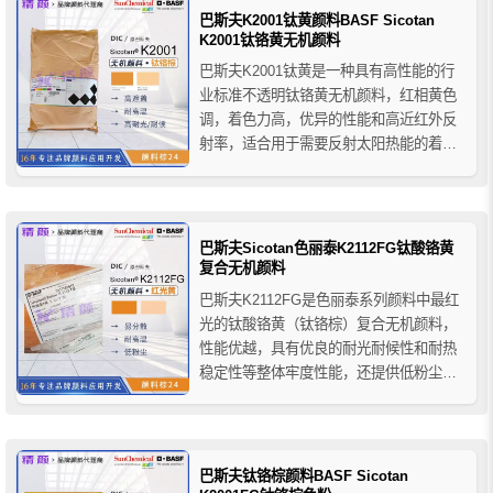
巴斯夫K2001钛黄颜料BASF Sicotan
K2001钛铬黄无机颜料
巴斯夫K2001钛黄是一种具有高性能的行
业标准不透明钛铬黄无机颜料，红相黄色
调，着色力高，优异的性能和高近红外反
射率，适合用于需要反射太阳热能的着色
用途，在高密度聚乙烯注塑成型中不翘
曲，适用于塑料行业应用，即使在低浓度
下也适合于大多数聚合物的着色，推荐用
于与有机颜料的组合不透明产品配方，可
巴斯夫Sicotan色丽泰K2112FG钛酸铬黄
加强产品的耐候性能。
复合无机颜料
巴斯夫K2112FG是色丽泰系列颜料中最红
光的钛酸铬黄（钛铬棕）复合无机颜料，
性能优越，具有优良的耐光耐候性和耐热
稳定性等整体牢度性能，还提供低粉尘和
优良的流动性，适合用于需要反射太阳热
能的着色用途，在HDPE注塑中不翘曲，
在所有聚合物中均具有优异的加工性能，
特别是易于分散和优异的耐热性，全色使
巴斯夫钛铬棕颜料BASF Sicotan