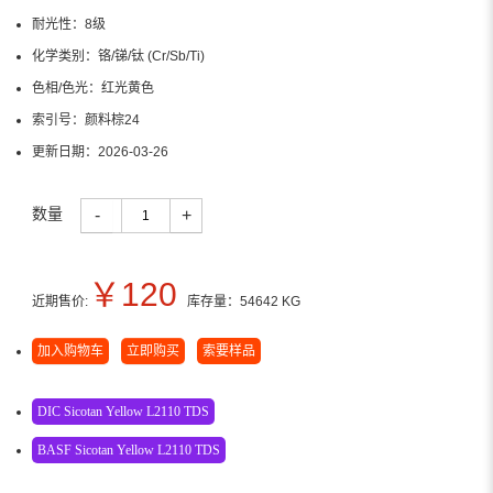
耐光性：
8级
化学类别：
铬/锑/钛 (Cr/Sb/Ti)
色相/色光：
红光黄色
索引号：
颜料棕24
更新日期：
2026-03-26
数量
-
+
￥
120
近期售价:
库存量：
54642
KG
加入购物车
立即购买
索要样品
DIC Sicotan Yellow L2110 TDS
BASF Sicotan Yellow L2110 TDS