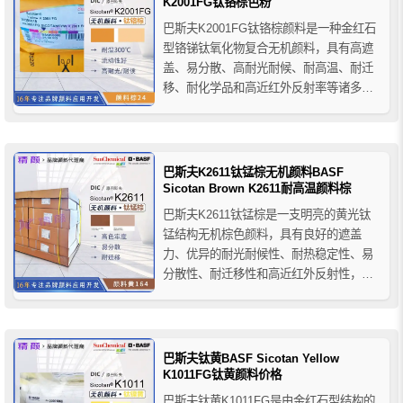
用时，特别推荐用于薄片制...
K2001FG钛铬棕色粉
巴斯夫K2001FG钛铬棕颜料是一种金红石
型铬锑钛氧化物复合无机颜料，具有高遮
盖、易分散、高耐光耐候、耐高温、耐迁
移、耐化学品和高近红外反射率等诸多优
点。巴斯夫K2001FG钛铬棕色粉性能稳
定，着色力强，针对颜色强度进行了优
化，相比K2001牌号，FG版本还具有流动
快速且低粉尘的优点，主要用于塑料行业
巴斯夫K2611钛锰棕无机颜料BASF
着色。
Sicotan Brown K2611耐高温颜料棕
巴斯夫K2611钛锰棕是一支明亮的黄光钛
锰结构无机棕色颜料，具有良好的遮盖
力、优异的耐光耐候性、耐热稳定性、易
分散性、耐迁移性和高近红外反射性，可
以用于需要近红外反射的彩色运用，以及
不透明配方，无论全色还是冲淡色效果都
很突出，巴斯夫K2611是一种不含铁的复
合无机颜料，特别推荐用于PVC聚氯乙烯
巴斯夫钛黄BASF Sicotan Yellow
的户外用途。
K1011FG钛黄颜料价格
巴斯夫钛黄K1011FG是由金红石型结构的