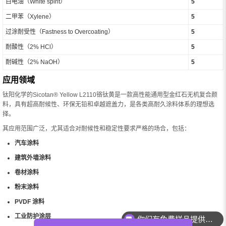
白电油（White spirit）
5
二甲苯（Xylene）
5
过涂耐受性（Fastness to Overcoating）
5
耐酸性（2% HCl）
5
耐碱性（2% NaOH）
5
应用领域
钛阳化学的Sicotan® Yellow L2110铬钛黄是一款高性能通用型金红石无机复合颜
料，具有超高耐候性、环保无铅和卓越遮盖力，是各类高耐久涂料体系的理想选
择。
其应用范围广泛，尤其适合对耐候性和稳定性要求严格的场合，包括：
汽车涂料
建筑外墙涂料
卷材涂料
粉末涂料
你们有免费样品提供吗？
PVDF 涂料
工业防护涂层
你们可以提供配色服务吗？