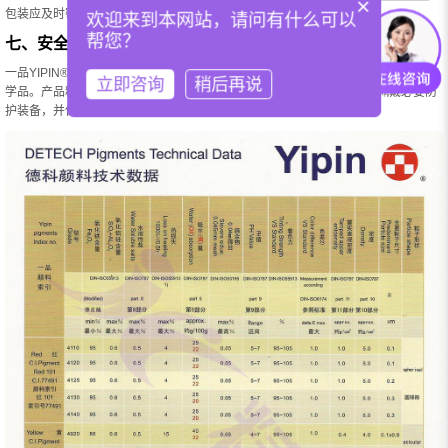
×
包装应及时密封，防止吸湿及污染。
欢迎来到本网站，请问有什么可以
帮您？
七、安全说明
一品YIPIN® Iron Oxide Red 4130氧化铁颜料在正常工业使用条件下不属于危险化
立即咨询
稍后再说
学品。产品粉尘可能对眼睛或皮肤产生机械性刺激，建议在生产过程中佩戴必要防
护装备，并保持良好通风。