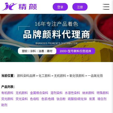
登录
注册
当前位置：
颜料染料品牌
>
化工颜料
>
无机颜料
>
氧化铁颜料
>
一品氧化铁
产品列表：
有机颜料
无机颜料
金属络合染料
溶剂染料
水溶性染料
纳米颜料
特殊颜料
荧光颜料
荧光染料
色母粒
色浆/色精
钛白粉
硫酸钡/硫化锌
炭黑
增白剂
助剂