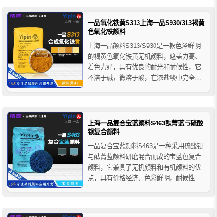
一品氧化铁黄S313上海一品S930/313褐黄
色氧化铁颜料
上海一品颜料S313/S930是一款色泽鲜明
的褐黄色氧化铁黄无机颜料，遮盖力高、
着色力好，具有优良的耐光和耐候性，它
不溶于碱，微溶于酸，在浓盐酸中完全溶
解，热稳定性较差，加热至150-200°C时开
始脱水，当温度升至270-200°C时脱水并变
为氧化铁红。一品氧化铁黄S313广泛应用
于建材、涂料、塑料、橡胶、油墨等领
上海一品复合宝蓝颜料S463酞菁蓝与硫酸
域...
钡复合颜料
一品复合宝蓝颜料S463是一种采用硫酸钡
与酞菁蓝颜料研磨混合而成的宝蓝色复合
颜料，它兼具了无机颜料和有机颜料的优
点，具有价格经济、色彩鲜明，耐候性好
等特性，适用于水泥基或石灰基建筑材料
的着色，如彩色水泥、混凝土、琉璃瓦和
文化砖、压模地坪和耐磨地坪用的彩色强