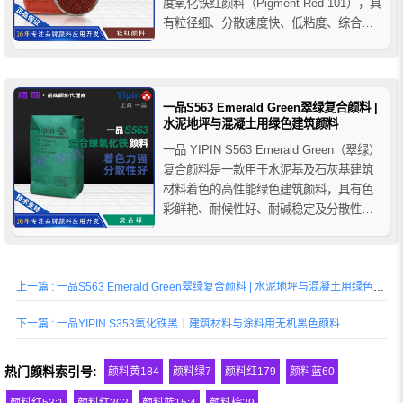
度氧化铁红颜料（Pigment Red 101），具
有粒径细、分散速度快、低粘度、综合色
相稳定及优异耐候性等特点。产品广泛应
用于工业涂料、建筑材料、塑料、色母粒
及高要求工业着色体系，适用于对分散性
能与施工流变性...
一品S563 Emerald Green翠绿复合颜料 |
水泥地坪与混凝土用绿色建筑颜料
一品 YIPIN S563 Emerald Green（翠绿）
复合颜料是一款用于水泥基及石灰基建筑
材料着色的高性能绿色建筑颜料，具有色
彩鲜艳、耐候性好、耐碱稳定及分散性优
异等特点。广泛应用于彩色混凝土、压模
地坪、透水砖、混凝土彩瓦、水泥制品及
园林景观工程等领域，可为建筑装饰系统
上一篇 : 一品S563 Emerald Green翠绿复合颜料 | 水泥地坪与混凝土用绿色建筑颜料
提供稳定自然的绿色着色效果。
下一篇 : 一品YIPIN S353氧化铁黑｜建筑材料与涂料用无机黑色颜料
热门颜料索引号:
颜料黄184
颜料绿7
颜料红179
颜料蓝60
颜料红53:1
颜料红202
颜料蓝15:4
颜料棕29