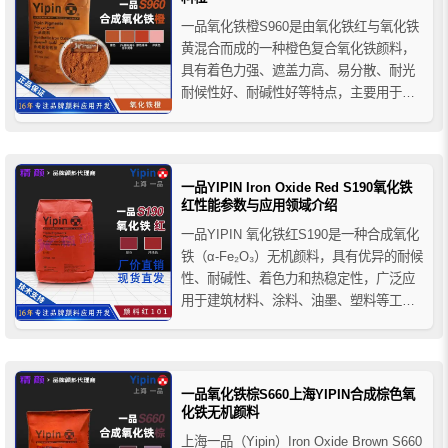
一品氧化铁橙S960是由氧化铁红与氧化铁
黄混合而成的一种橙色复合氧化铁颜料，
具有着色力强、遮盖力高、易分散、耐光
耐候性好、耐碱性好等特点，主要用于建
筑工业的墙面粉饰、马赛克地面砖与人造
大理石以及水泥制品的着色，同时还可用
于油墨、橡胶、塑料以及造纸等的行业着
色。
一品YIPIN Iron Oxide Red S190氧化铁
红性能参数与应用领域介绍
一品YIPIN 氧化铁红S190是一种合成氧化
铁（α-Fe₂O₃）无机颜料，具有优异的耐候
性、耐碱性、着色力和热稳定性，广泛应
用于建筑材料、涂料、油墨、塑料等工业
着色领域。本文详细介绍其技术参数、性
能特点及应用范围。
一品氧化铁棕S660上海YIPIN合成棕色氧
化铁无机颜料
上海一品（Yipin）Iron Oxide Brown S660