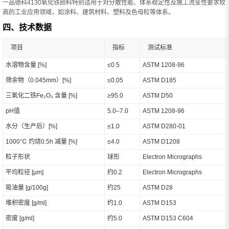
一品德科4130氧化铁颜料特别适用于对分散性能、体系稳定性及施工流变性要求较
高的工业应用领域，如涂料、建筑材料、塑料及色母粒等体系。
四、技术数据
项目
指标
测试标准
水溶物含量 [%]
≤0.5
ASTM 1208-96
筛余物（0.045mm）[%]
≤0.05
ASTM D185
三氧化二铁Fe₂O₃ 含量 [%]
≥95.0
ASTM D50
pH值
5.0–7.0
ASTM 1208-96
水分（生产后）[%]
≤1.0
ASTM D280-01
1000℃ 灼烧0.5h 减量 [%]
≤4.0
ASTM D1208
粒子形状
球形
Electron Micrographs
平均粒径 [μm]
约0.2
Electron Micrographs
吸油量 [g/100g]
约25
ASTM D28
堆积密度 [g/ml]
约1.0
ASTM D153
密度 [g/ml]
约5.0
ASTM D153 C604