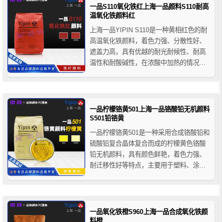
固剂、彩色喷涂砂浆、彩色嵌缝剂等。
一品S110氧化铁红上海一品颜料S110耐高
温氧化铁颜料红
上海一品YIPIN S110是一种黄相红色的耐
高温氧化铁颜料，着色力强、分散性好、
遮盖力高，具有优越的耐光耐候性、耐高
温性和耐酸碱性，在浓酸中加热的情况下
会逐渐溶解，在水性涂料中具有优异的防
锈性能，且无油渗性和水渗性形象，主要
用于建筑材料领域的着色应用。
一品柠檬铬黄501上海一品铬酸铅无机颜料
S501铅铬黄
一品柠檬铬黄501是一种采用合成铬酸铅和
硫酸铅复合晶体复合而成的柠檬黄色铬酸
铅无机颜料，具有颜色鲜艳，着色力强、
耐迁移性好等特点，主要用于塑料、涂
料、油墨和橡胶制品的着色等。
一品氧化铁橙S960上海一品合成氧化铁颜
料橙