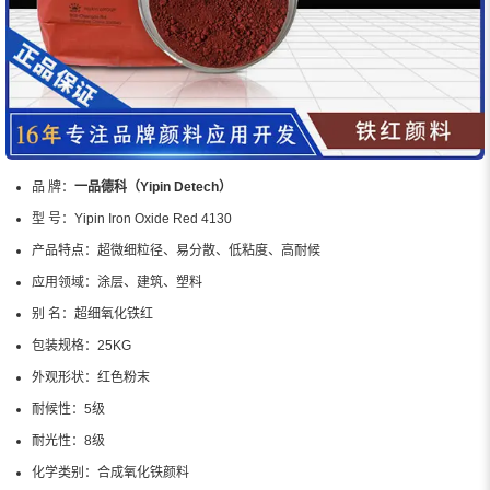
品 牌：
一品德科（Yipin Detech）
型 号：
Yipin Iron Oxide Red 4130
产品特点：
超微细粒径、易分散、低粘度、高耐候
应用领域：
涂层、建筑、塑料
别 名：
超细氧化铁红
包装规格：
25KG
外观形状：
红色粉末
耐候性：
5级
耐光性：
8级
化学类别：
合成氧化铁颜料