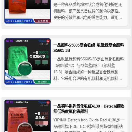
是一种高品质的粉末状合成氧化铁棕色无
机颜料，该产品具备优异的颜色稳定性、
良好的分散性和出色的着色能力，适用于
对色彩一致性和耐久性要求较高的建筑材
料、涂料及油墨配方中。
一品颜料S5605复合铁绿_铁酞绿复合颜料
S5605-3B
一品铁酞绿颜料S5605-3B是由氧化铁颜料
（颜料黄42）与酞菁蓝颜料（颜料蓝
15:3）混合而成的一种新型复合铁绿颜
料，它采用合理的有机颜料和无机颜料配
方，利用先进的生产工艺加工而成，兼具
了无机颜料和有机颜料的优点，具有色彩
鲜明，价格经济、耐久性好等特性，广泛
用于塑料、橡胶、涂料、造纸、建料等行
一品德科系列氧化铁红4130｜Detech超微
业，一品S5605-3B...
细低粘度氧化铁颜料
YIPIN® Detech Iron Oxide Red 4130是一
品颜料旗下DETECH德科系列超微细低粘