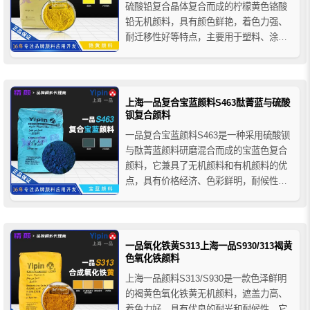
硫酸铅复合晶体复合而成的柠檬黄色铬酸
铅无机颜料，具有颜色鲜艳，着色力强、
耐迁移性好等特点，主要用于塑料、涂
料、油墨和橡胶制品的着色等。
上海一品复合宝蓝颜料S463酞菁蓝与硫酸
钡复合颜料
一品复合宝蓝颜料S463是一种采用硫酸钡
与酞菁蓝颜料研磨混合而成的宝蓝色复合
颜料，它兼具了无机颜料和有机颜料的优
点，具有价格经济、色彩鲜明，耐候性好
等特性，适用于水泥基或石灰基建筑材料
的着色，如彩色水泥、混凝土、琉璃瓦和
文化砖、压模地坪和耐磨地坪用的彩色强
固剂、彩色喷涂砂浆、彩色嵌缝剂等。
一品氧化铁黄S313上海一品S930/313褐黄
色氧化铁颜料
上海一品颜料S313/S930是一款色泽鲜明
的褐黄色氧化铁黄无机颜料，遮盖力高、
着色力好，具有优良的耐光和耐候性，它