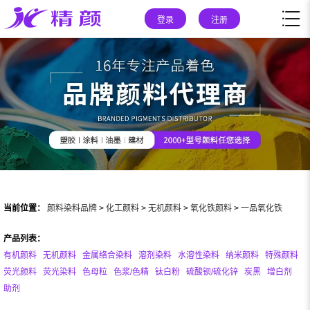
登录
注册
当前位置：
颜料染料品牌
>
化工颜料
>
无机颜料
>
氧化铁颜料
>
一品氧化铁
产品列表：
有机颜料
无机颜料
金属络合染料
溶剂染料
水溶性染料
纳米颜料
特殊颜料
荧光颜料
荧光染料
色母粒
色浆/色精
钛白粉
硫酸钡/硫化锌
炭黑
增白剂
助剂