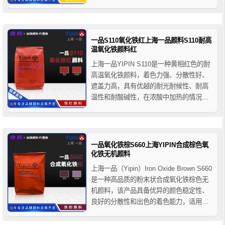
高、易分散、抗渗色性好等特点，主要用
于涂料、油墨、塑料和橡胶制品的着色以
及广告色的制造等。
一品S110氧化铁红上海一品颜料S110耐高
温氧化铁颜料红
上海一品YIPIN S110是一种黄相红色的耐
高温氧化铁颜料，着色力强、分散性好、
遮盖力高，具有优越的耐光耐候性、耐高
温性和耐酸碱性，在浓酸中加热的情况下
会逐渐溶解，在水性涂料中具有优异的防
锈性能，且无油渗性和水渗性形象，主要
用于建筑材料领域的着色应用。
一品氧化铁棕S660上海YIPIN合成棕色氧
化铁无机颜料
上海一品（Yipin）Iron Oxide Brown S660
是一种高品质的粉末状合成氧化铁棕色无
机颜料，该产品具备优异的颜色稳定性、
良好的分散性和出色的着色能力，适用于
对色彩一致性和耐久性要求较高的建筑材
料、涂料及油墨配方中。