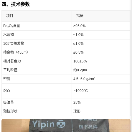
四、技术参数
项目
指标
Fe₂O₃含量
≥95.0%
水溶物
≤1.0%
105℃挥发物
≤1.0%
筛余物（45μm）
≤0.5%
相对着色力
100±5%
平均粒径
约0.2μm
密度
4.5–5.0 g/cm³
熔点
>1000°C
吸油量
25%
颗粒形状
球形