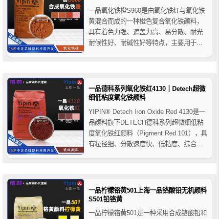
一品氧化铁橙S960是由氧化铁红与氧化铁
黄混合而成的一种橙色复合氧化铁颜料，
具有着色力强、遮盖力高、易分散、耐光
耐候性好、耐碱性好等特点，主要用于建
筑工业的墙面粉饰、马赛克地面砖与人造
大理石以及水泥制品的着色，同时还可用
于油墨、橡胶、塑料以及造纸等的行业着
色。
一品德科系列氧化铁红4130｜Detech超微
细低粘度氧化铁颜料
YIPIN® Detech Iron Oxide Red 4130是一
品颜料旗下DETECH德科系列超微细低粘
度氧化铁红颜料（Pigment Red 101），具
有粒径细、分散速度快、低粘度、综合色
相稳定及优异耐候性等特点。产品广泛应
用于工业涂料、建筑材料、塑料、色母粒
及高要求工业着色体系，适用于对分散性
能与施工流变性...
一品柠檬铬黄501上海一品铬酸铅无机颜料
S501铅铬黄
一品柠檬铬黄501是一种采用合成铬酸铅和