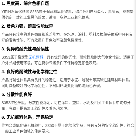
1. 黑度高，综合色相自然
YIPIN® 氧化铁黑 S353属于偏蓝相氧化铁黑，综合色相自然柔和，黑度高，能够提
供稳定一致的工业黑色效果，适用于多种工业着色体系。
2. 着色力强，遮盖性能优异
产品具有较高的着色强度和遮盖能力，在水泥、涂料、塑料及橡胶等体系中具有良
好的发色性能，可有效提升着色效率及颜色稳定性。
3. 优异的耐光性与耐候性
S353属于稳定型
无机颜料
，具有优异的耐光性、耐候性及耐大气老化性能，适用于
户外长期使用环境，可在复杂气候条件下保持稳定颜色表现。
4. 良好的耐碱性与化学稳定性
产品对碱性体系具有良好的稳定性，适用于水泥、混凝土等高碱性建筑材料体系。
同时具备较好的化学稳定性，不易因环境变化而影响颜色表现。
5. 分散性能良好
S353粒径细腻，分散性能稳定，可在涂料、塑料、水泥及相关工业体系中均匀分
布，有助于提高加工稳定性及着色均匀性。
6. 无机颜料体系，环保稳定
作为合成氧化铁无机颜料，S353不属于危险化学品，具有良好的安全稳定性，符合
一般工业着色领域的使用要求。