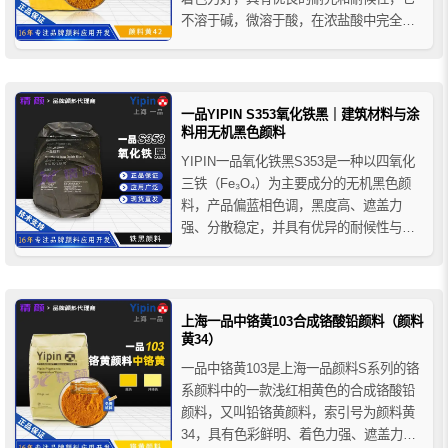
不溶于碱，微溶于酸，在浓盐酸中完全溶
解，热稳定性较差，加热至150-200°C时开
始脱水，当温度升至270-200°C时脱水并变
为氧化铁红。一品氧化铁黄S313广泛应用
于建材、涂料、塑料、橡胶、油墨等领
一品YIPIN S353氧化铁黑｜建筑材料与涂
域...
料用无机黑色颜料
YIPIN一品氧化铁黑S353是一种以四氧化
三铁（Fe₃O₄）为主要成分的无机黑色颜
料，产品偏蓝相色调，黑度高、遮盖力
强、分散稳定，并具有优异的耐候性与耐
碱性。广泛应用于建筑材料（彩色水泥、
透水砖）、涂料（建筑涂料、地坪漆）、
塑料（PVC/PE/PP）、橡胶及油墨等领
域。
上海一品中铬黄103合成铬酸铅颜料（颜料
黄34）
一品中铬黄103是上海一品颜料S系列的铬
系颜料中的一款浅红相黄色的合成铬酸铅
颜料，又叫铅铬黄颜料，索引号为颜料黄
34，具有色彩鲜明、着色力强、遮盖力