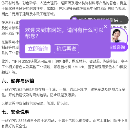
仿石材制品、彩色砂浆、人造大理石、路面砖及墙体装饰材料等产品的着色。得益
你们有免费样品提供吗？
于氧化铁黑良好的耐碱性能，S353可在水泥等高碱性体系中保持稳定的颜色表现，
因此广泛用于建筑及市政工程领域。
你们可以提供配色服务吗？
在涂料行业中，S353适用于建筑涂料、工业防护涂料、木器漆、防腐涂料、地坪漆
×
及粉末涂料等体系。其优异的耐光性与耐候性，能够有效提升涂层的户外耐久性及
欢迎来到本网站，请问有什么可以
颜色稳定性。
帮您？
在塑料与橡胶行业中，S353 可应用于 PVC、PE、PP、色母粒、工程塑料及橡胶
制品等领域，产品具有良好的分散性能和稳定的着色效果，能够满足多种聚合物体
立即咨询
稍后再说
系的工业着色需求。
此外，YIPIN S353铁黑还可应用于印刷油墨、抛光材料、密封胶、陶瓷制品、电子
工业相关着色以及其他工业领域，如覆盖材料（Mulch，园艺景观用染色木片/橡胶
颗粒）等。
六、储存与运输
一品YIPIN氧化铁颜料应存放于阴凉、干燥、通风环境中，避免受潮及剧烈温度变
化。开封后建议及时密封包装，防止吸湿及污染。
运输过程中应保持包装完整、防潮、防污染。
七、安全说明
一品YIPIN S353铁黑不属于危险品，不属于危险运输类别。正常工业使用条件下具
有良好的安全性。