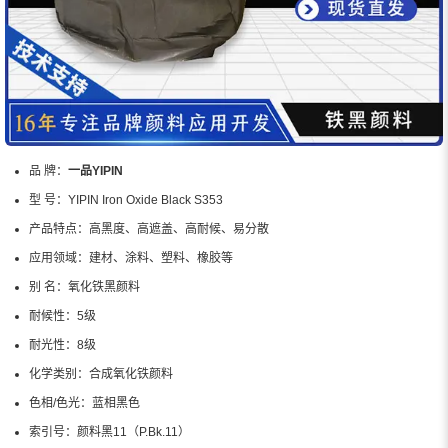
品 牌：
一品YIPIN
型 号：
YIPIN Iron Oxide Black S353
产品特点：
高黑度、高遮盖、高耐候、易分散
应用领域：
建材、涂料、塑料、橡胶等
别 名：
氧化铁黑颜料
耐候性：
5级
耐光性：
8级
化学类别：
合成氧化铁颜料
色相/色光：
蓝相黑色
索引号：
颜料黑11（P.Bk.11）