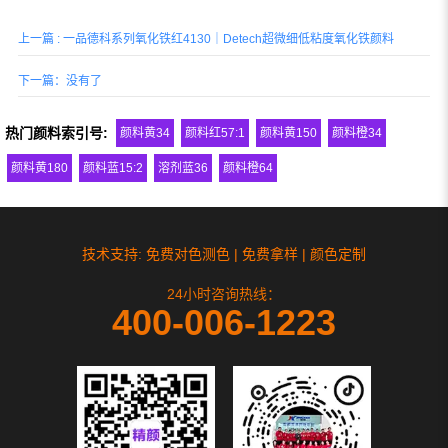
上一篇 : 一品德科系列氧化铁红4130｜Detech超微细低粘度氧化铁颜料
下一篇：没有了
热门颜料索引号:
颜料黄34
颜料红57:1
颜料黄150
颜料橙34
颜料黄180
颜料蓝15:2
溶剂蓝36
颜料橙64
技术支持: 免费对色测色 | 免费拿样 | 颜色定制
24小时咨询热线：
400-006-1223