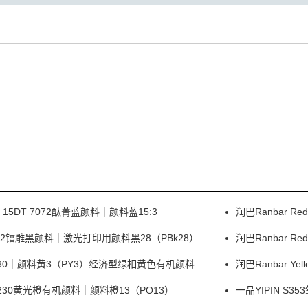
e 15DT 7072酞菁蓝颜料｜颜料蓝15:3
润巴Ranbar 
 I0332镭雕黑颜料｜激光打印用颜料黑28（PBk28）
润巴Ranbar 
ow P330｜颜料黄3（PY3）经济型绿相黄色有机颜料
润巴Ranbar Y
e P230黄光橙有机颜料｜颜料橙13（PO13）
一品YIPIN 