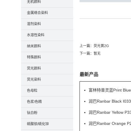
无机颜料
金属络合染料
溶剂染料
水溶性染料
上一篇：
荧光黄2G
纳米颜料
下一篇：暂无
特殊颜料
荧光颜料
最新产品
荧光染料
富林特普灵蓝Print Blu
色母粒
润巴Ranbar Black
色浆/色精
润巴Ranbar Yell
钛白粉
润巴Ranbar Orang
硫酸钡/硫化锌