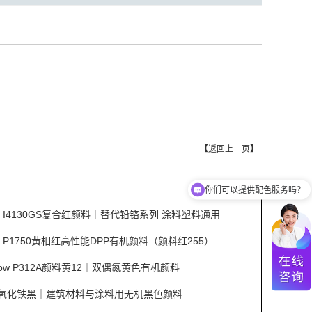
【
返回上一页
】
你们可以提供配色服务吗？
Red I4130GS复合红颜料｜替代铅铬系列 涂料塑料通用
Red P1750黄相红高性能DPP有机颜料（颜料红255）
ellow P312A颜料黄12｜双偶氮黄色有机颜料
S353氧化铁黑｜建筑材料与涂料用无机黑色颜料