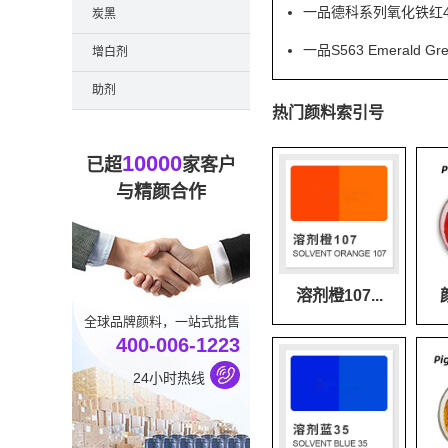
一品德科系列氧化铁红41
炭黑
一品S563 Emeral
增白剂
助剂
热门颜料索引号
10000
已超
家客户
与精颜合作
溶剂橙107...
全球品牌颜料，一站式批售
400-006-1223
24小时热线