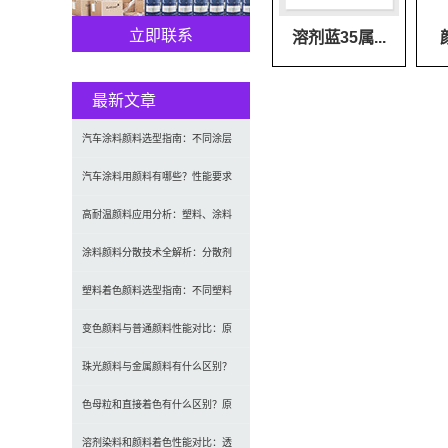
立即联系
溶剂蓝35属...
最新文章
汽车涂料颜料选型指南：不同涂层
应用要求、OEM与修补漆用颜料区
汽车涂料用颜料有哪些？性能要求
别及常见问题
及常用颜料类型介绍
高耐温颜料应用分析：塑料、涂料
及工程材料的选型原则与行业实践
涂料颜料分散技术全解析：分散剂
选型、研磨工艺及常见问题解决
塑料着色颜料选型指南：不同塑料
材料如何选择合适颜料？
变色颜料与普通颜料性能对比：原
理、特点及应用差异解析
珠光颜料与金属颜料有什么区别？
原理、效果与应用对比
色母粒和直接着色有什么区别？原
理、性能与应用全面对比
溶剂染料和颜料着色性能对比：透