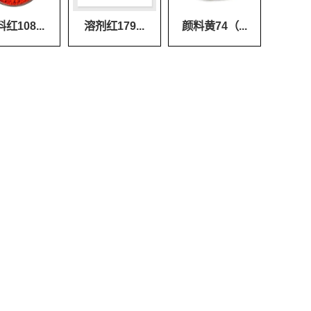
红108...
溶剂红179...
颜料黄74（...