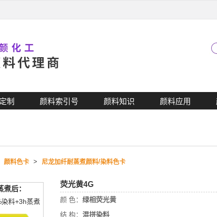
定制
颜料索引号
颜料知识
颜料应用
>
颜料色卡
>
尼龙加纤耐蒸煮颜料/染料色卡
荧光黄4G
蒸煮后：
颜 色：
绿相荧光黄
4%染料+3h蒸煮
结 构：
混拼染料