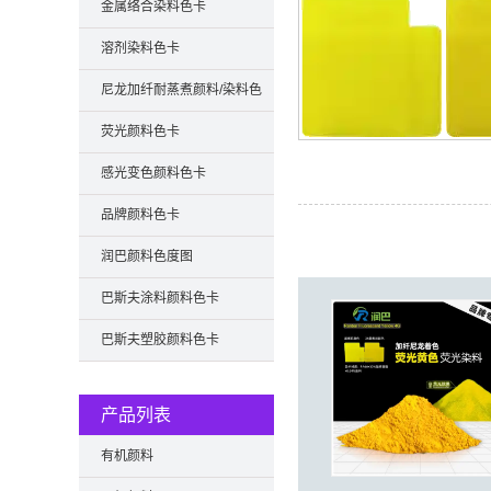
金属络合染料色卡
溶剂染料色卡
尼龙加纤耐蒸煮颜料/染料色
卡
荧光颜料色卡
感光变色颜料色卡
品牌颜料色卡
润巴颜料色度图
巴斯夫涂料颜料色卡
巴斯夫塑胶颜料色卡
产品列表
有机颜料