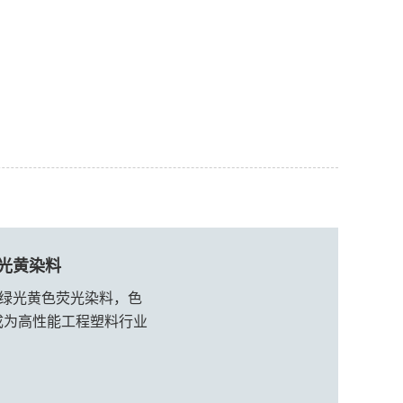
相荧光黄染料
的杂环类绿光黄色荧光染料，色
成为高性能工程塑料行业