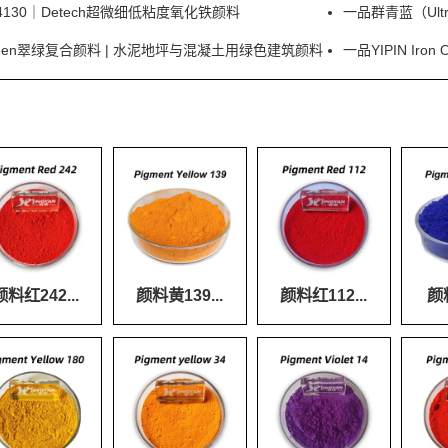
30｜Detech超微细低粘度氧化铁颜料
一品群青蓝（Ultr
d Green翠绿复合颜料 | 水泥地坪与混凝土用绿色建筑颜料
一品YIPIN Ir
颜料红242...
颜料黄139...
颜料红112...
颜料