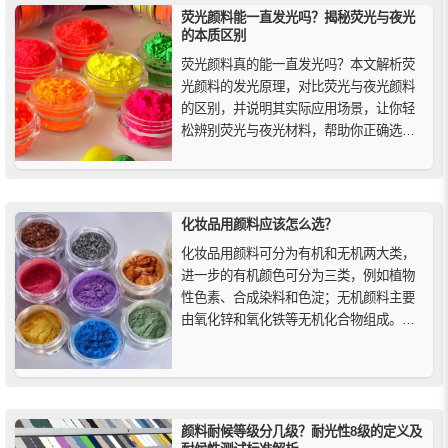
荧光颜料能一直发光吗？揭秘荧光与夜光
的本质区别
荧光颜料真的能一直发光吗？本文解析荧
光颜料的发光原理，对比荧光与夜光颜料
的区别，并说明其实际应用场景，让你轻
松辨别荧光与夜光材料，帮助你正确选择
所需材料。
化妆品用颜料应该怎么选？
化妆品用颜料可分为有机和无机两大类，
进一步的有机颜色可分为三类，例如植物
性色素、合成染料和色淀；无机颜料主要
由氧化锌和氧化铁等无机化合物组成。合
成染料和色淀会导致健康问题，应限制使
用或完全避免使用。另一方面，群青、氧
化物和云母等矿物质化合物在化妆品中使
用最安全。
颜料耐候等级分几级？耐光性8级的定义及