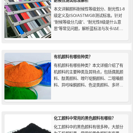
耐候性测试标准解析
本文详解颜料耐候性等级划分、耐光性1-8
级定义及ISO/ASTM/GB测试标准。针对
“耐候等级分几级”、“耐光性8级是什么意
思”等常见问题，解析蓝标法与灰卡/ΔE评
级的区别，并提供户外涂料、塑料等应用
的采购建议。帮助技术人员快速理解耐候
性能指标。
有机颜料有哪些种类？
有机颜料有哪些种类？本文详细介绍了有
机颜料的主要种类及其特点，包括偶氮颜
料、酞菁颜料、喹吖啶酮颜料、二噁嗪颜
料、异吲哚酮颜料、色淀类颜料、多环芳
烃颜料、金属络合颜料和染料型颜料等。
了解这些颜料的应用领域和性能优势，帮
助您选择适合的有机颜料，实现最佳着色
效果。
化工颜料中常用的黑色颜料有哪些？
化工颜料中的黑色颜料有很多种，大部分