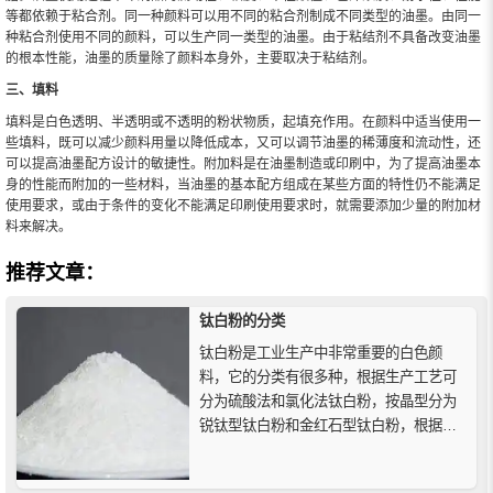
等都依赖于粘合剂。同一种颜料可以用不同的粘合剂制成不同类型的油墨。由同一
种粘合剂使用不同的颜料，可以生产同一类型的油墨。由于粘结剂不具备改变油墨
的根本性能，油墨的质量除了颜料本身外，主要取决于粘结剂。
三、填料
填料是白色透明、半透明或不透明的粉状物质，起填充作用。在颜料中适当使用一
些填料，既可以减少颜料用量以降低成本，又可以调节油墨的稀薄度和流动性，还
可以提高油墨配方设计的敏捷性。附加料是在油墨制造或印刷中，为了提高油墨本
身的性能而附加的一些材料，当油墨的基本配方组成在某些方面的特性仍不能满足
使用要求，或由于条件的变化不能满足印刷使用要求时，就需要添加少量的附加材
料来解决。
推荐文章：
钛白粉的分类
钛白粉是工业生产中非常重要的白色颜
料，它的分类有很多种，根据生产工艺可
分为硫酸法和氯化法钛白粉，按晶型分为
锐钛型钛白粉和金红石型钛白粉，根据钛
白粉晶体粒径可分为大粒径、小粒径钛白
粉，根据使用对象分为颜料型钛白粉和特