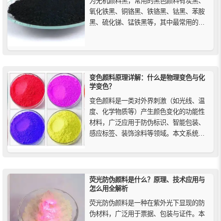
为无机颜料黑，常用的黑色颜料有炭黑、
氧化铁黑、铜铬黑、铁铬黑、钴黑、苯胺
黑、硫化锑、锰铁黑等，其中最常用的是
炭黑和氧化铁黑，而铜铬黑、铁铬黑、钴
黑常用于耐高温的涂料之中。
变色颜料原理详解：什么是物理变色与化
学变色？
变色颜料是一类对外界刺激（如光线、温
度、化学物质等）产生颜色变化的功能性
材料，广泛应用于防伪标识、智能包装、
感应标签、装饰涂料等领域。本文系统解
析了变色颜料的物理变色与化学变色的原
理差异，包括荧光、干涉、液晶、光致变
色、热致变色等多种典型机制，结合常见
应用场景与代表性颜料类型，帮助您深入
荧光防伪颜料是什么？原理、技术应用与
理解不同变色方式的本质特征，为材...
怎么用全解析
荧光防伪颜料是一种在紫外光下显现的防
伪材料，广泛用于票据、包装与证件。本