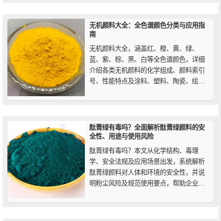
种钛白粉等等。
无机颜料大全：全色谱颜色分类与应用指
南
无机颜料大全，涵盖红、橙、黄、绿、
蓝、紫、棕、黑、白等全色谱颜色，详细
介绍各类无机颜料的化学组成、颜料索引
号、性能特点及涂料、塑料、陶瓷、绘画
等应用场景，助力选材与配色参考，兼顾
历史背景与现代环保发展趋势。
酞菁绿有毒吗？全面解析酞菁绿颜料的安
全性、用途与使用风险
酞菁绿有毒吗？本文从化学结构、毒理
学、安全法规及应用场景出发，系统解析
酞菁绿颜料对人体和环境的安全性，并说
明粉尘风险及规范使用要点，帮助企业和
用户科学认识酞菁绿。