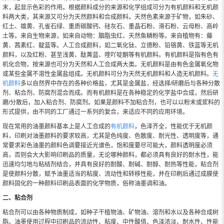
末，起显示色彩的作用。根据颜料成分的来源和化学组成可分为有机颜料和无机颜
料两大类，其来源又可分为天然颜料和合成颜料。天然色素来源于矿物，如朱砂、
红土、雄黄、孔雀石绿、重质碳酸钙、硅灰石、重晶石粉、滑石粉、云母粉、高岭
土等。来自生物来源，如来自动物：胭脂虫红、天然鱼鳞粉等。来自植物有：藤
黄、茜素红、靛蓝等。人工合成颜料，如二氧化钛、立德粉、铅铬黄、铁蓝等无机
颜料，以及红粉、甚至浅黄、酞菁蓝、喹吖啶酮等有机颜料。有机颜料是指有色有
机化合物，按来源也可分为天然和人工合成两大类。无机颜料是由有色金属氧化物
或某些金属不溶性金属盐组成。无机颜料可分为天然无机颜料和人造无机颜料。
无
机颜料
多以自然界中存在的各种价格盐，尤其是金属盐，经选择/研磨后与各种分散
剂、粘合剂、防腐剂混合而成。而有机颜料是在各种稳定的化学盐中合成，然后研
磨/分散后，加入粘合剂、防腐剂。如果是颜料不加粘合剂，也可以以粉末或浆料的
形式提供，由不同的工厂通过一系列的复合，来适应不同的应用环境。
现在常用的油墨颜料基本上是人工合成的
有机颜料
，色泽齐全，性能优于无机颜
料，印刷对油墨颜料的要求较高，尤其是色纯度、色散度、耐光性、透明度等，通
常要求彩色油墨的颜料色调要接近光谱色，饱和度要尽可能大，颜料透明度必须
高，否则会大大影响印刷品的质量，无论哪种颜料，都必须具有良好的耐水性，能
迅速均匀地与粘结剂结合，并具有良好的耐酸、耐碱、耐醇、耐热等性能，粘合剂
是使颜料分散，赋予油墨适当的粘度、流动性和转移性能，并在印刷后通过成膜使
颜料固化的一种颜料印刷品表面的化学物质，俗称油墨调和油。
二、粘合剂
粘合剂可以由各种物质制成，如种子干植物油、矿物油、溶剂和水以及各种合成树
脂。油墨使用过程中印刷品的流动性、粘度、中性酸值、色泽浓淡、耐水性、性能