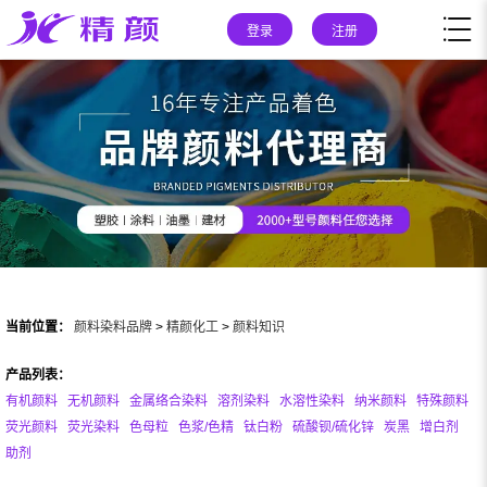
登录
注册
当前位置：
颜料染料品牌
>
精颜化工
>
颜料知识
产品列表：
有机颜料
无机颜料
金属络合染料
溶剂染料
水溶性染料
纳米颜料
特殊颜料
荧光颜料
荧光染料
色母粒
色浆/色精
钛白粉
硫酸钡/硫化锌
炭黑
增白剂
助剂