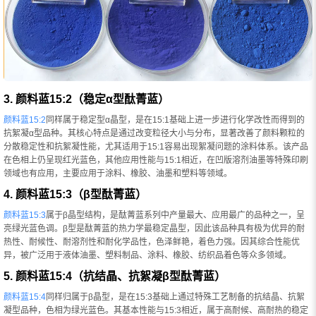
3. 颜料蓝15:2（稳定α型酞菁蓝）
颜料蓝15:2
同样属于稳定型α晶型，是在15:1基础上进一步进行化学改性而得到的
抗絮凝α型品种。其核心特点是通过改变粒径大小与分布，显著改善了颜料颗粒的
分散稳定性和抗絮凝性能，尤其适用于15:1容易出现絮凝问题的涂料体系。该产品
在色相上仍呈现红光蓝色，其他应用性能与15:1相近，在凹版溶剂油墨等特殊印刷
领域也有应用，主要应用于涂料、橡胶、油墨和塑料等领域。
4. 颜料蓝15:3（β型酞菁蓝）
颜料蓝15:3
属于β晶型结构，是酞菁蓝系列中产量最大、应用最广的品种之一，呈
亮绿光蓝色调。β型是酞菁蓝的热力学最稳定晶型，因此该品种具有极为优异的耐
热性、耐候性、耐溶剂性和耐化学品性，色泽鲜艳，着色力强。因其综合性能优
异，被广泛用于液体油墨、塑料制品、涂料、橡胶、纺织品着色等众多领域。
5. 颜料蓝15:4（抗结晶、抗絮凝β型酞菁蓝）
颜料蓝15:4
同样归属于β晶型，是在15:3基础上通过特殊工艺制备的抗结晶、抗絮
凝型品种，色相为绿光蓝色。其基本性能与15:3相近，属于高耐候、高耐热的稳定