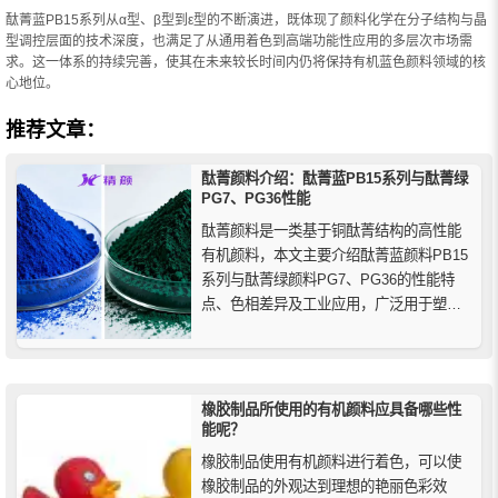
酞菁蓝PB15系列从α型、β型到ε型的不断演进，既体现了颜料化学在分子结构与晶
型调控层面的技术深度，也满足了从通用着色到高端功能性应用的多层次市场需
求。这一体系的持续完善，使其在未来较长时间内仍将保持有机蓝色颜料领域的核
心地位。
推荐文章：
酞菁颜料介绍：酞菁蓝PB15系列与酞菁绿
PG7、PG36性能
酞菁颜料是一类基于铜酞菁结构的高性能
有机颜料，本文主要介绍酞菁蓝颜料PB15
系列与酞菁绿颜料PG7、PG36的性能特
点、色相差异及工业应用，广泛用于塑
料、涂料、油墨及工业着色领域。
橡胶制品所使用的有机颜料应具备哪些性
能呢？
橡胶制品使用有机颜料进行着色，可以使
橡胶制品的外观达到理想的艳丽色彩效