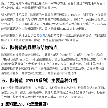
期，人类已经开始合成早期蓝色颜料。中世纪时期，青金石通过丝绸之路从阿富汗
传入欧洲，成为当时最重要的蓝色来源之一。
进入近代工业阶段后，酞菁蓝的出现具有里程碑意义。1927年，科学家首次发现铜
酞菁结构，最初是作为化学反应中的副产物被观察记录。1935年，英国帝国化学工
业公司（ICI）、德国IG法本公司及美国杜邦公司几乎同步启动工业化生产，标志着
酞菁蓝正式进入大规模应用时代，曾以商品名Monastral Blue销售。
酞菁蓝被认为是继18世纪合成
群青
之后最重要的一类工业蓝色颜料突破，它的出现
解决了工业领域对"廉价、稳定、高性能蓝色颜料"的长期需求。
四、酞菁蓝的晶型与结构特点
酞菁蓝具有多种晶体结构形式，主要分为α型（Alpha型）、β型（Beta型）和ε型
（Epsilon型）三大类。不同晶型在色相、稳定性及应用领域上存在明显差异。早期
应用的α型酞菁蓝在分散稳定性方面存在不足，易发生絮凝现象，为此业界相继开
发出更稳定的β型及其他晶型以提升应用性能。因此在实际工业中，会根据具体应
用场景对色相、耐候性和分散性的不同需求进行针对性选择。
五、酞菁蓝（PB15系列）主要品种介绍
PB15系列是酞菁蓝颜料中应用最广、品种最丰富的产品线。根据晶型结构的不同，
主要分为α型、β型、γ型和ε型等，具体对应颜料蓝15:0至15:6等多个品种。各品种
在色相、稳定性及应用领域上存在明显差异，以下逐一展开介绍。
1. 颜料蓝15:0（α型酞菁蓝）