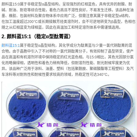
颜料蓝15:0属于非稳定型α晶型结构，呈现强烈的红相蓝色，具有优异的耐酸、耐
碱、耐油、耐皂等综合性能，着色力高且不溶性良好，不易发生迁移。该品种在油
墨、橡胶、包装材料及聚合物体系中应用广泛，但需注意其属于非稳定型α结构，
在加工温度超过200℃或长期接触芳烃类溶剂时，会不可逆地转变为β晶型，色相也
随之从红相蓝变为绿相蓝，因此在高温加工和特定溶剂体系中需谨慎选用。
2. 颜料蓝15:1（稳定α型酞菁蓝）
颜料蓝15:1
属于稳定型α晶型结构，其化学成分为酞菁蓝与少量一氯代铜酞菁的混
合物。由于晶胞中引入了不对称的一氯代铜酞菁分子，有效抑制了晶型转变，使产
品在高温和有机溶剂环境中保持稳定的红光蓝色相。与15:0相比，其色光因部分氯
化而略偏绿相，透明性和着色力稍有降低，但耐溶剂性能、耐光耐候牢度更为优
异。该品种广泛用于涂料、油墨、塑料（包括聚酰胺、聚碳酸酯等工程塑料）及汽
车涂料等对耐热性和耐候性要求较高的领域，热稳定性可达340℃。