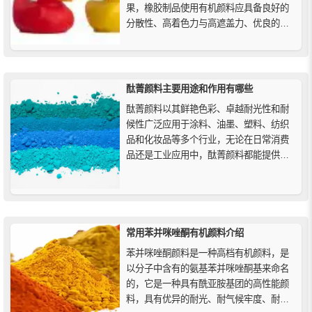
果，橡胶制品使用有机颜料应具备良好的
分散性、高着色力与高遮盖力、优良的耐
热性稳定性、耐硫化反应、耐候性等等。
酞菁颜料主要用途和作用有哪些
酞菁颜料以其鲜艳色彩、卓越耐光性和耐
候性广泛应用于涂料、油墨、塑料、纺织
品和化妆品等多个行业，无论在日常消费
品还是工业应用中，酞菁颜料都能提供持
久的色彩效果，满足环保和安全要求，成
为现代制造业不可或缺的高性能颜料。
常用苯并咪唑酮有机颜料介绍
苯并咪唑酮颜料是一种高档有机颜料，是
以分子中含有的氨基苯并咪唑酮基来命名
的，它是一种具有酰亚胺基团的高性能颜
料，具有优异的耐光、耐气候牢度、耐溶