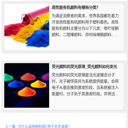
合环保和健康标准。
高性能有机颜料有哪些分类？
为满足消费者的需求，世界各国都在着力
开发高性能有机颜料用于塑料着色。高性
能有机颜料主要分为以下几类：喹吖啶酮
颜料、二噁嗪颜料、异吲哚琳酮颜料、吡
咯并吡咯二酮颜料(DPP)、苝系颜料、苯并
咪唑酮颜料、缩合偶氮颜料等。
荧光颜料的荧光原理_荧光颜料如何发光
荧光颜料的荧光原理是当光波撞击分子
时，光子被俘获并为系统提供能量，会将
电子从基态推到激发阶段，当系统被注入
能量时，分子处于其激发阶段，并将迅速
通过从系统释放能量以返回最低能量状态
（也被称为基态）的阶段，一个这样的阶
段就是在该系统中发生的荧光。
上一篇 : 为什么选择颜料绿7用于水性油墨？