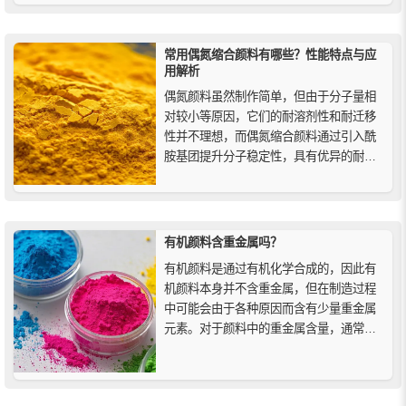
常用偶氮缩合颜料有哪些？性能特点与应
用解析
偶氮颜料虽然制作简单，但由于分子量相
对较小等原因，它们的耐溶剂性和耐迁移
性并不理想，而偶氮缩合颜料通过引入酰
胺基团提升分子稳定性，具有优异的耐热
性、耐迁移性和耐光牢度。本文系统介绍
其结构特点、常用典型品种（如颜料黄
93、红144、242）及在PVC、PP、PE等
塑料中的应用。
有机颜料含重金属吗？
有机颜料是通过有机化学合成的，因此有
机颜料本身并不含重金属，但在制造过程
中可能会由于各种原因而含有少量重金属
元素。对于颜料中的重金属含量，通常需
要进行专业的检测，消费者在选择有机颜
料时，应该参考产品的安全数据表、认证
信息及厂商的环保声明，确保所选产品符