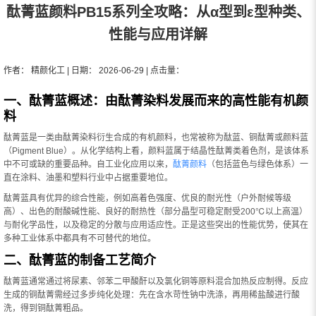
酞菁蓝颜料PB15系列全攻略：从α型到ε型种类、
性能与应用详解
作者： 精颜化工 | 日期： 2026-06-29 | 点击量：
一、酞菁蓝概述：由酞菁染料发展而来的高性能有机颜
料
酞菁蓝是一类由酞菁染料衍生合成的有机颜料，也常被称为酞蓝、铜酞菁或颜料蓝
（Pigment Blue）。从化学结构上看，颜料蓝属于结晶性酞菁类着色剂，是该体系
中不可或缺的重要品种。自工业化应用以来，
酞菁颜料
（包括蓝色与绿色体系）一
直在涂料、油墨和塑料行业中占据重要地位。
酞菁蓝具有优异的综合性能，例如高着色强度、优良的耐光性（户外耐候等级
高）、出色的耐酸碱性能、良好的耐热性（部分晶型可稳定耐受200℃以上高温）
与耐化学品性，以及稳定的分散与应用适应性。正是这些突出的性能优势，使其在
多种工业体系中都具有不可替代的地位。
二、酞菁蓝的制备工艺简介
酞菁蓝通常通过将尿素、邻苯二甲酸酐以及氯化铜等原料混合加热反应制得。反应
生成的铜酞菁需经过多步纯化处理：先在含水苛性钠中洗涤，再用稀盐酸进行酸
洗，得到铜酞菁粗品。