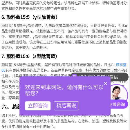
型品种，同时具备更优异的分散稳定性。该品种在高端工业涂料、特种油墨等对分
散性和耐久性有更高要求的场景中占有重要地位。
6. 颜料蓝15:5（γ型酞菁蓝）
颜料蓝15:5属于γ晶型结构，为未取代或单氯代的铜酞菁，呈现红光蓝色调，但比α
晶型铜酞菁稍偏绿光。依据制备工艺不同，该产品可具有一定的耐结晶与耐絮凝特
性。需要注意的是，γ晶型铜酞菁在氯苯、硝基苯等溶剂中处理会转变为β晶型。由
于应用性能所限，该品种在工业实际应用领域与重要性远不如上述其他晶型的铜酞
菁品种，属于较为小众的规格。
7. 颜料蓝15:6（ε型酞菁蓝）
颜料蓝15:6属于ε晶型结构，是所有铜酞菁品种中红光最强的品种，且比C.I.
颜料蓝
60
具有更纯净鲜艳的红光蓝色。该品种着色强度极高，拥有优异的耐候与耐化学品
性能，并具备溶剂稳定型结构，色相稳定性优于其他晶型。由于其独特的红光蓝色
你们有免费样品提供吗？
相和在芳烃溶剂中不发生晶型转变的稳定性，它主要被应用于涂料、印墨、塑料着
×
欢迎来到本网站，请问有什么可以
色以及光电导功能性颜料领域，尤其适用于液晶显示器滤色片（CF）光阻印墨着
帮您？
色。需注意的是，该品种价格较为昂贵，在实际应用中有时会通过α型铜酞菁与少
量二噁嗪紫（
颜料紫23
）拼色来替代，以获得所需红光蓝色效果。
立即咨询
稍后再说
六、总结
综上所述，酞菁蓝作为现代工业中最重要的有机蓝色颜料之一，凭借其高着色强
度、优异的耐光耐候性能以及丰富的多晶型结构，在涂料、油墨、塑料及橡胶等众
多行业中均扮演着不可替代的角色。