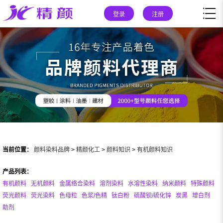
登录
注册
当前位置：
颜料染料品牌
>
精颜化工
>
颜料知识
>
有机颜料知识
产品列表：
有机颜料
无机颜料
金属络合染料
溶剂染料
水溶性染料
纳米颜料
特殊颜料
荧光颜料
荧光染料
色母粒
色浆/色精
钛白粉
硫酸钡/硫化锌
炭黑
增白剂
助剂