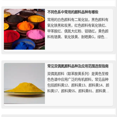
不同色系中常用的颜料品种有哪些
常用的白色颜料有二氧化钛，黑色颜料有
氧化铁黑和炭黑，红色颜料有氧化铁红、
甲苯胺红、偶氮大红粉、钼铬红，黄色颜
料有铬黄、氧化铁黄、耐晒黄G，绿色颜
料有氧化铬绿、酞菁绿，蓝色颜料有群青
蓝、酞菁蓝等。
常见双偶氮颜料品种及应用范围选型指南
双偶氮颜料（联苯胺黄系列）是黄色至橙
色色谱中应用广泛的有机颜料，常见品种
包括颜料黄12、颜料黄13、颜料黄14、颜
料黄17、颜料黄55、颜料黄81、颜料黄83
及颜料黄114等，主要应用于印刷油墨、塑
料及部分涂料着色领域。其中颜料黄12性
价比高、应用广泛，颜料黄13透明度高适
用于胶印油墨，颜料黄83具备优异耐候与