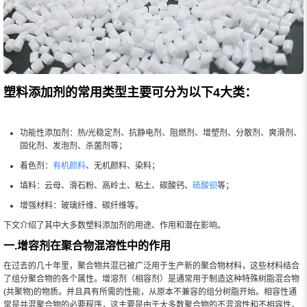
塑料添加剂的常用类型主要可分为以下4大类：
功能性添加剂：热/光稳定剂、抗静电剂、阻燃剂、增塑剂、分散剂、爽滑剂、
固化剂、发泡剂、杀菌剂等；
着色剂：
有机颜料
、无机颜料、染料；
填料：云母、滑石粉、高岭土、粘土、碳酸钙、
硫酸钡
等；
增强材料：玻璃纤维、碳纤维等。
下文介绍了其中大多数塑料添加剂的用途、作用和潜在影响。
一.增容剂在聚合物混溶性中的作用
在过去的几十年里，聚合物共混已被广泛用于生产新的聚合物材料，这些材料结合
了组分聚合物的各个属性。增溶剂（相容剂）是通常用于制造这种特殊树脂混合物
(共聚物)的物质。并且具有所需的性能，从原本不兼容的组分树脂开始。相容性通
常是共混聚合物的必要程序，这主要是由于大多数聚合物的不混溶性和不相容性。