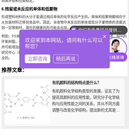
持其外观和性能稳定。
6.残留或未反应的单体和低聚物
形成塑料材料的大分子是通过相应单体的化学反应产生的。单体和低聚物都倾向于
从包装材料迁移到食品中。因此，当食物中未反应的单体或低分子量物质的浓度达
到一定限制时，潜在的健康风险可能会出现，并可能被人体吸收。
你们有免费样品提供吗？
×
例如，PS食品包装中的残留苯乙烯会迁移，并可能导致健康问题。据报道，BPA的
欢迎来到本网站，请问有什么可以
环氧树脂，也称为双酚A二甘油酯醚(BADGE)，会在活组织中产生细胞毒性作用，
帮您？
并可能增加细胞分裂的速度。然而，最近美国食品药品监督管理局（FDA）与毒理
研究中心（NCTR）合作的研究表明，在容器和其他食品包装材料中使用BPA是安
立即咨询
稍后再说
全的。
推荐文章：
有机颜料的结构特点是什么？
有机颜料化学结构类型的发展，证实了为
提高其颜料的应用性能，研究分子化学结
构与应用性能之间的关系，并从不同方面
调整与改变化学结构，提出新的尤其是含
有杂原子的发色体系、增加其分子对称
性，就可以获得预期的效果。