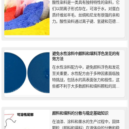
酸性染料是一类具有独特特性的染料，它
们以阴离子形式存在，可溶于水，对蛋白
质纤维如羊毛、丝绸和尼龙有很强的亲和
力。酸性染料通过离子键、氢键和范德华
力与纤维结合，使其在染色过程中具有出
色的性能特点。不仅在纺织业广泛应用，
酸性染料还用于食品色素、医学显微镜检
查和清洁产品等领域，展现出多样化的用
途。
避免水性涂料中颜料和填料浮色发花的有
效方法
在水性涂料配方中，避免颜料浮色和发花
至关重要，水性配方由于多种因素面临独
特挑战，包括水的高表面张力和极性，这
些都不利于大多数颜料和填料颗粒的润
湿。本文探讨了影响颜料稳定性的关键因
素，包括浮色、发花、表面张力、贝纳德
花纹、絮凝与聚集等。选择合适的润湿
剂、分散剂和增稠剂，以及如何有效控制
颜料和填料的分散与稳定基础知识
颜料的pH值，确保涂料的均匀性和外观...
在油漆、涂料和墨水的生产过程中，固体
颗粒（颜料和填料）在液体中的分散和稳