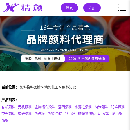
登录
注册
当前位置：
颜料染料品牌
>
精颜化工
>
颜料知识
产品列表：
有机颜料
无机颜料
金属络合染料
溶剂染料
水溶性染料
纳米颜料
特殊颜料
荧光颜料
荧光染料
色母粒
色浆/色精
钛白粉
硫酸钡/硫化锌
炭黑
增白剂
助剂