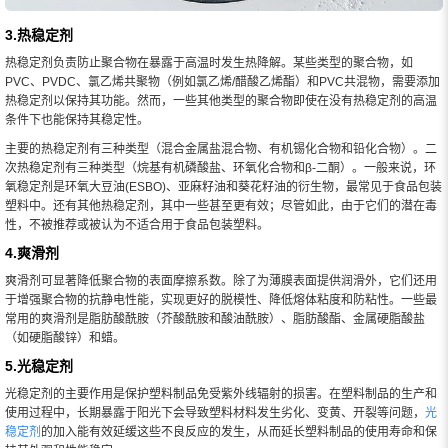
3.热稳定剂
热稳定剂负责防止聚合物在暴露于高温时发生热降解。某些类型的聚合物，如
PVC、PVDC、氯乙烯共聚物（例如氯乙烯/醋酸乙烯酯）和PVC共混物，需要添加
热稳定剂以保持其功能。然而，一些其他类型的聚合物即使在没有热稳定剂的高温
条件下也能保持其稳定性。
主要的热稳定剂有三种类型（混合金属盐混合物、有机锡化合物和铅化合物）。二
次热稳定剂有三种类型（烷基有机磷酸盐、环氧化合物和β-二酮）。一般来说，环
氧稳定剂是环氧大豆油(ESBO)、亚麻籽油和葵花籽油的衍生物，最常见于食品包装
塑料中。还有其他热稳定剂，其中一些甚至更有效；尽管如此，由于它们的潜在毒
性，不被推荐或被认为不适合用于食品包装塑料。
4.爽滑剂
爽滑剂可显著降低聚合物的表面摩擦系数。除了为薄膜表面提供润滑外，它们还用
于增强聚合物的抗静电性能，实现更好的脱模性、降低熔体粘度和防粘性。一些最
常用的爽滑剂是脂肪酸酰胺（芥酸酰胺和酸油酰胺）、脂肪酸酯、金属硬脂酸盐
（如硬脂酸锌）和蜡。
5.光稳定剂
光稳定剂的主要作用是保护塑料制品免受紫外线辐射的损害。在塑料制品的生产和
使用过程中，长期暴露于阳光下会导致塑料材料发生劣化、变黄、开裂等问题，
光
稳定剂
的加入能有效延缓这些不良反应的发生，从而延长塑料制品的使用寿命和保