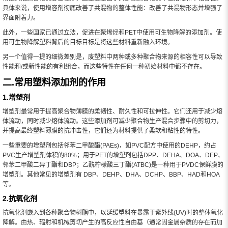
具体来说，使用增容剂彻底改善了共混物的整体性能：改善了共混物形态并增强了
界面附着力。
此外，一些国家已通过立法，促进在聚烯烃和PET中使用可生物降解的添加剂。使
用可生物降解塑料背后的目标目标是将这些材料重新融入环境。
另一个值得一提的细微差别是，废塑料中两种或多种聚合物来源的相容性可以导致
性能和/或新性能的有利组合，而这些特性在任何一种初始材料中都不存在。
二.常用塑料添加剂的作用
1.增塑剂
增塑剂最常用于提高聚合物薄膜的柔韧性、耐久性和可拉伸性。它们还用于减少熔
体流动，同时减少熔体流动。这些添加剂可减少聚合物生产混合步骤中的剪切力，
并提高最终塑料薄膜的抗冲击性，它们还为材料提供了柔软和粘性的特性。
一些重要的增塑剂包括邻苯二甲酸酯(PAEs)，如PVC配方中使用的DEHP，约占
PVC生产增塑剂体积的80%；用于PET的增塑剂包括DPP、DEHA、DOA、DEP、
邻苯二甲酸二异丁酯和DBP；乙酰柠檬酸三丁酯(ATBC)是一种用于PVDC保鲜膜的
增塑剂。其他常见的增塑剂有 DBP、DEHP、DHA、DCHP、BBP、HAD和HOA
等。
2.抗氧化剂
抗氧化剂嵌入到各种聚合物树脂中，以延缓塑料在暴露于紫外线(UV)时的整体氧化
降解。由热、辐射和机械剪切产生的高反应性自由基（通常因金属杂质的存在而加