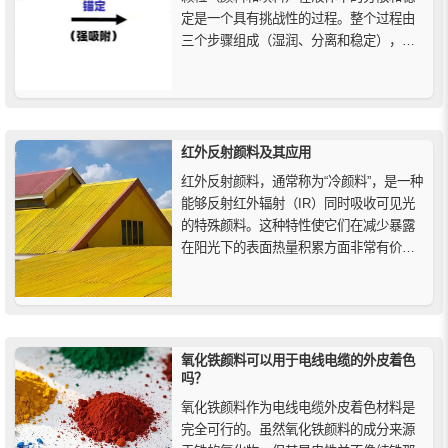
定是一个具有挑战性的过程。整个过程由
三个步骤组成（湿润、分离和稳定），从
由固体颗粒团聚体组成的干燥粉末状材料
开始。
红外反射颜料及其应用
红外反射颜料，通常称为“冷颜料”，是一种
能够反射红外辐射（IR）同时吸收可见光
的特殊颜料。这种特性使它们在减少暴露
在阳光下的表面热量积累方面非常有价
值。红外反射颜料的独特性质使其在各种
应用中都有显著的优势，包括建筑材料、
汽车涂料、纺织品、工业涂料、农业、航
空航天和军事领域等。
氧化铁颜料可以用于电线电缆的外皮着色
吗？
氧化铁颜料作为电线电缆外皮着色材料是
完全可行的。虽然氧化铁颜料的成分来源