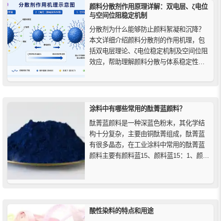
耐迁移性...
颜料分散剂作用原理详解：双电层、ζ电位
与空间位阻稳定机制
分散剂为什么能够防止颜料絮凝和沉降？
本文详细介绍颜料分散剂的作用机理，包
括双电层理论、ζ电位稳定机制及空间位阻
效应，帮助理解颜料分散与体系稳定性的
核心原理。
涂料中有哪些常用的酞菁蓝颜料？
酞菁蓝颜料是一种深蓝色粉末，其化学结
构十分复杂，主要由铜酞菁组成，酞菁蓝
有很多晶态，在工业涂料中常用的酞菁蓝
颜料主要有颜料蓝15、颜料蓝15：1、颜料
蓝15：3和颜料蓝15：6等，下面上海精颜
化工来介绍一下这几种酞菁蓝颜料。
酸性染料的特点和用途