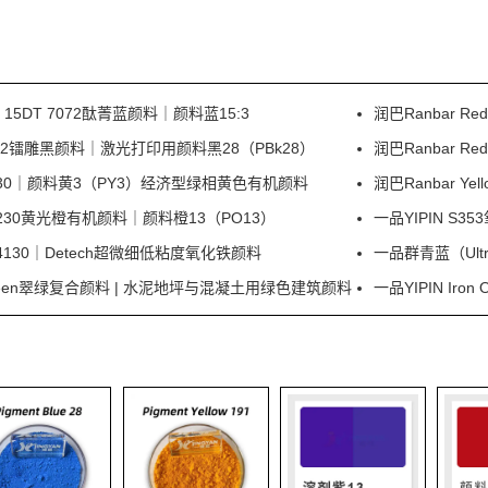
e 15DT 7072酞菁蓝颜料｜颜料蓝15:3
润巴Ranbar 
 I0332镭雕黑颜料｜激光打印用颜料黑28（PBk28）
润巴Ranbar 
ow P330｜颜料黄3（PY3）经济型绿相黄色有机颜料
润巴Ranbar Y
e P230黄光橙有机颜料｜颜料橙13（PO13）
一品YIPIN 
30｜Detech超微细低粘度氧化铁颜料
一品群青蓝（Ultr
d Green翠绿复合颜料 | 水泥地坪与混凝土用绿色建筑颜料
一品YIPIN Ir