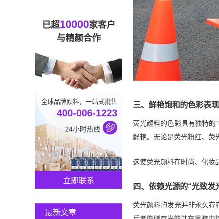
10000
已超
家客户
与精颜合作
全球品牌颜料，一站式批售
三、鲜艳饱和的色彩表现
400-006-1223
荧光颜料的色彩具有独特的“
24小时热线
鲜艳。无论是荧光粉红、荧
这使荧光颜料在时尚、化妆
立即联系
四、依赖光源的“光致发
荧光颜料的发光并非永久存
最新文章
后者能储存光能并在黑暗中持