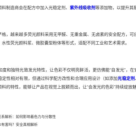
颜料制造商会在配方中加入光稳定剂、
紫外线吸收剂
等添加物，以提升其
严格，越来越多荧光颜料采用无甲醛、无重金属、无卤素的安全配方，可
、水性荧光颜料浆、微胶囊型粉体等形式，适配不同工业和艺术需求。
和度和独特光致发光特性，让色彩不仅明亮鲜活，更仿佛能“自发光”，
稳定性相对有限，但通过科学配方改性和合理应用设计（如添加
光稳定剂
颜料的特性，能够让产品在视觉上脱颖而出，让“会发光的色彩”持续绽放
关系解析：如何影响着色力与分散性
体有害吗？安全真相解析