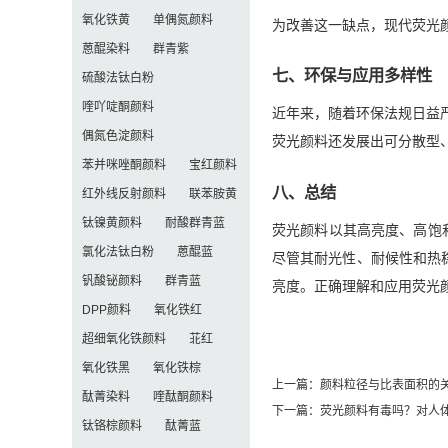
氧化铁黄
单偶氮颜料
为改善这一缺点，现代荧光
蒽醌染料
群青紫
七、环保与应用多样性
硫酸法钛白粉
喹吖啶酮颜料
近年来，随着环保法规日益
偶氮色淀颜料
荧光颜料还发展出可分散型
苯并咪唑酮颜料
宝红颜料
八、总结
红外线反射颜料
联苯胺黄
钛镍黄颜料
耐酸群青蓝
荧光颜料以其高亮度、高饱
氯化法钛白粉
蒽醌蓝
尽管其耐光性、耐候性和热
钒酸铋颜料
群青蓝
亮度。正确理解和应用荧光
DPP颜料
氧化铁红
超细氧化铁颜料
苝红
氧化铁黑
氧化铁棕
上一篇：
颜料粒径与比表面积的
酞菁染料
喹酞酮颜料
下一篇：
荧光颜料有毒吗？对人
钛铬棕颜料
酞菁蓝