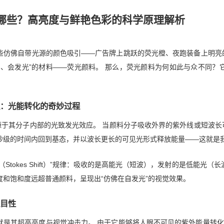
哪些？高亮度与鲜艳色彩的科学原理解析
些仿佛自带光源的颜色吸引——广告牌上跳跃的荧光橙、夜跑装备上明亮
光、会发光”的材料——荧光颜料。 那么，荧光颜料为何如此与众不同
：光能转化的奇妙过程
，源于其分子内部的光致发光效应。 当颜料分子吸收外界的紫外线或短波
秒级的时间内回到基态，并以波长更长的可见光形式释放能量——这就是
Stokes Shift）”规律：吸收的是高能光（短波），发射的是低能
度和饱和度远超普通颜料，呈现出“仿佛在自发光”的视觉效果。
目性
就是其超高亮度与视觉冲击力。 由于它能够将人眼不可见的紫外能量转化