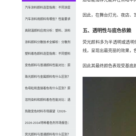
汽车涂料颜料选型指南：不同涂层
因此，在舞台灯光、夜店、
应用要求、OEM与修补漆用颜料区
汽车涂料用颜料有哪些？性能要求
五、透明性与底色依赖
别及常见问题
及常用颜料类型介绍
高耐温颜料应用分析：塑料、涂料
荧光颜料多为半透明或透明
及工程材料的选型原则与行业实践
涂料颜料分散技术全解析：分散剂
线，呈现出最亮丽的效果，
选型、研磨工艺及常见问题解决
塑料着色颜料选型指南：不同塑料
材料如何选择合适颜料？
因此其最终颜色表现受基底
变色颜料与普通颜料性能对比：原
理、特点及应用差异解析
珠光颜料与金属颜料有什么区别？
原理、效果与应用对比
色母粒和直接着色有什么区别？原
理、性能与应用全面对比
溶剂染料和颜料着色性能对比：透
明性、耐候性与应用选择全解析
热致变色材料市场展望（2026-
2034）：2034年将达336亿美元，
2026-2034特种着色剂市场报告：
亚太份额超四成
规模、份额、趋势及预测
荧光颜料与普通颜料有什么区别？