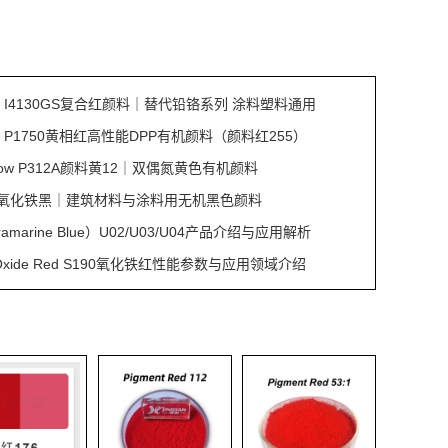
Red I4130GS复合红颜料｜替代铅铬系列 涂料塑料通用
Red P1750黄相红高性能DPP有机颜料（颜料红255）
ellow P312A颜料黄12｜双偶氮黄色有机颜料
S353氧化铁黑｜建筑材料与涂料用无机黑色颜料
amarine Blue）U02/U03/U04产品介绍与应用解析
on Oxide Red S190氧化铁红性能参数与应用领域介绍