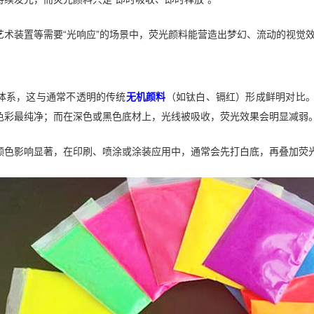
艺术装置等需要“光响应”的场景中，荧光颜料能营造出梦幻、流动的视觉
体系，这与通常不透明的传统
无机颜料
（如钛白、镉红）形成鲜明对比。
色彩最纯净；而在深色或黑色底材上，光线被吸收，荧光效果会明显减弱
颜色影响显著，在印刷、喷涂或涂装应用中，通常会先打白底，再叠加荧