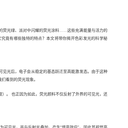
的荧光绿、派对中闪耀的荧光涂料……这些充满能量与活力的
？它究竟有哪些独特的特点？本文将带你揭开色彩发光的科学秘
长可见光后，电子会从稳定的基态跃迁至高能激发态。由于这种
我们看到的荧光现象。
光（长波）。 也正因为如此，荧光颜料不仅反射了外界的可见光，还
为可见光，并与反射光叠加，产生“增亮效应”，因此其视觉亮