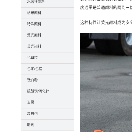
水溶性染料
度通常是普通颜料的两到三
纳米颜料
这种特性让荧光颜料成为安
特殊颜料
荧光颜料
荧光染料
色母粒
色浆/色精
钛白粉
硫酸钡/硫化锌
炭黑
增白剂
助剂