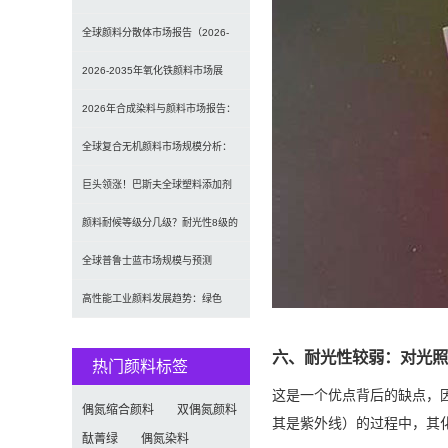
发光原理、性能对比及应用解析
全球颜料分散体市场报告（2026-
2033）：无机颜料主导，涂料为最
2026-2035年氧化铁颜料市场展
大应用
望：全球规模将达41亿美元，建筑
2026年合成染料与颜料市场报告：
行业领跑
规模、趋势及2030年增长预测
全球复合无机颜料市场规模分析：
（CAGR 7.1%）
2035年达5.39亿美元，建筑与涂料
巨头领涨！巴斯夫全球塑料添加剂
需求推动增长
涨价20% 原材料成本推高行业价格
颜料耐候等级分几级？耐光性8级的
定义及耐候性测试标准解析
全球普鲁士蓝市场规模与预测
（2026-2034）：按类型、形式、
高性能工业颜料发展趋势：绿色
应用及区域深度分析
化、功能化与智能化技术革命
六、耐光性较弱：对光照
热门颜料标签
这是一个优点背后的缺点，
偶氮缩合颜料
双偶氮颜料
其是紫外线）的过程中，其
酞菁绿
偶氮染料