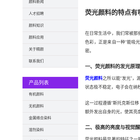
颜料新闻
荧光颜料的特点有
人才招聘
颜料知识
在日常生活中，我们常被那
颜料应用
色彩，正是来自一种“能吸
关于精颜
密。
联系我们
一、荧光颜料的发光原理
荧光颜料
之所以能“发光”
产品列表
状态极不稳定，电子会在纳
有机颜料
这一过程遵循“斯托克斯位移（
无机颜料
额外发出自身的光，使其亮
金属络合染料
二、极高的亮度与视觉醒
溶剂染料
荧光颜料最显著的特征之一