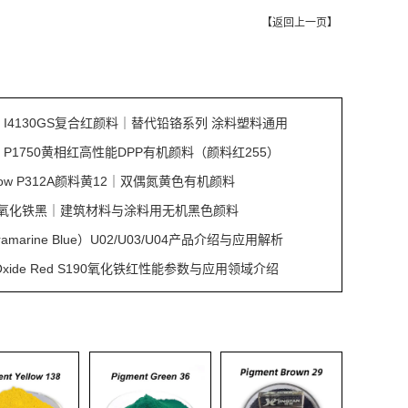
【
返回上一页
】
Red I4130GS复合红颜料｜替代铅铬系列 涂料塑料通用
Red P1750黄相红高性能DPP有机颜料（颜料红255）
ellow P312A颜料黄12｜双偶氮黄色有机颜料
S353氧化铁黑｜建筑材料与涂料用无机黑色颜料
amarine Blue）U02/U03/U04产品介绍与应用解析
on Oxide Red S190氧化铁红性能参数与应用领域介绍