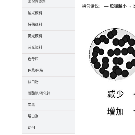
水溶性染料
换句话说： —
粒径越小 →
纳米颜料
特殊颜料
荧光颜料
荧光染料
色母粒
色浆/色精
钛白粉
硫酸钡/硫化锌
炭黑
增白剂
助剂