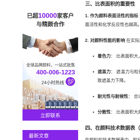
三、比表面积的重要性
10000
已超
家客户
1. 作为颜料表面活性的指标
与精颜合作
面活性和化学反应性也越高
2. 对颜料性能的影响
在实际
着色力
： 比表面积
全球品牌颜料，一站式批售
400-006-1223
遮盖力
： 遮盖力与
致遮盖力下降。
24小时热线
耐光性与耐候性
： 
分散性
： 比表面积
立即联系
四、在颜料技术数据表（
最新文章
在颜料的技术数据表中，粒