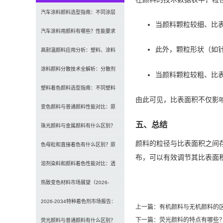
汽车涂料颜料选型指南：不同涂层
当颜料颗粒较细、比
应用要求、OEM与修补漆用颜料区
汽车涂料用颜料有哪些？性能要求
此外，颗粒形状（如
别及常见问题
及常用颜料类型介绍
高耐温颜料应用分析：塑料、涂料
及工程材料的选型原则与行业实践
涂料颜料分散技术全解析：分散剂
当颜料颗粒较粗、比
选型、研磨工艺及常见问题解决
塑料着色颜料选型指南：不同塑料
由此可见，比表面积不仅影
材料如何选择合适颜料？
变色颜料与普通颜料性能对比：原
五、总结
理、特点及应用差异解析
珠光颜料与金属颜料有什么区别？
颜料的粒径与比表面积之间
原理、效果与应用对比
色母粒和直接着色有什么区别？原
布，可以有效调节其比表面
理、性能与应用全面对比
溶剂染料和颜料着色性能对比：透
明性、耐候性与应用选择全解析
热致变色材料市场展望（2026-
2034）：2034年将达336亿美元，
2026-2034特种着色剂市场报告：
上一篇：
有机颜料与无机颜料的
下一篇：
荧光颜料的特点有哪些？
亚太份额超四成
规模、份额、趋势及预测
荧光颜料与普通颜料有什么区别？