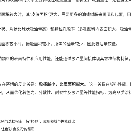
表面积较大时，其“皮肤面积”更大，需要更多的油或树脂来润湿和包覆，
针状、片状比球状吸油量高）和颗粒孔隙率（多孔颜料内表面积大，吸油
表面积较小时，接触面积较小，所需的油量较少，因此吸油量较低。
响颜料的表面特性和应用性能，还能通过吸油量间接体现其颗粒结构特征
存在密切的反比关系：
粒径越小，比表面积越大。
这一关系在颜料性能、
积，从而优化着色力、分散性、耐候性及吸油量等性能指标，为高品质涂
区别与选择指南｜特性分析、应用领域与性能对比
让色彩‘会发光’的秘密