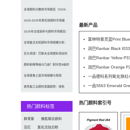
发光原理、性能对比及应用解析
全球颜料分散体市场报告（2026-
2033）：无机颜料主导，涂料为最
2026-2035年氧化铁颜料市场展
最新产品
大应用
望：全球规模将达41亿美元，建筑
2026年合成染料与颜料市场报告：
富林特普灵蓝Print Blu
行业领跑
规模、趋势及2030年增长预测
全球复合无机颜料市场规模分析：
润巴Ranbar Black
（CAGR 7.1%）
2035年达5.39亿美元，建筑与涂料
巨头领涨！巴斯夫全球塑料添加剂
润巴Ranbar Yell
需求推动增长
涨价20% 原材料成本推高行业价格
颜料耐候等级分几级？耐光性8级的
润巴Ranbar Orang
定义及耐候性测试标准解析
一品德科系列氧化铁红41
全球普鲁士蓝市场规模与预测
一品S563 Emeral
（2026-2034）：按类型、形式、
高性能工业颜料发展趋势：绿色
应用及区域深度分析
化、功能化与智能化技术革命
热门颜料索引号
热门颜料标签
群青紫
偶氮缩合颜料
苝红
氯化法钛白粉