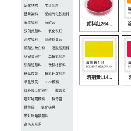
氧化铁棕
宝红颜料
酞菁染料
超细氧化铁颜料
偶氮染料
蒽醌蓝
颜料红264...
溶
双偶氮颜料
氧化铁红
蒽醌染料
耐酸群青蓝
硫酸法钛白粉
喹酞酮颜料
钛镍黄颜料
单偶氮颜料
钒酸铋颜料
钛铬棕颜料
联苯胺黄
偶氮色淀颜料
溶剂黄114...
氧化铁黄
DPP颜料
红外线反射颜料
酞菁蓝
喹吖啶酮颜料
群青蓝
酞菁绿
氧化铁黑
苯并咪唑酮颜料
高色素炭黑