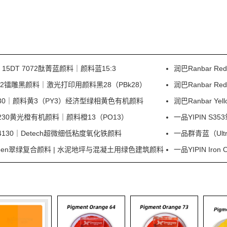
e 15DT 7072酞菁蓝颜料｜颜料蓝15:3
润巴Ranbar 
 I0332镭雕黑颜料｜激光打印用颜料黑28（PBk28）
润巴Ranbar 
ow P330｜颜料黄3（PY3）经济型绿相黄色有机颜料
润巴Ranbar Y
e P230黄光橙有机颜料｜颜料橙13（PO13）
一品YIPIN 
30｜Detech超微细低粘度氧化铁颜料
一品群青蓝（Ultr
d Green翠绿复合颜料 | 水泥地坪与混凝土用绿色建筑颜料
一品YIPIN Ir