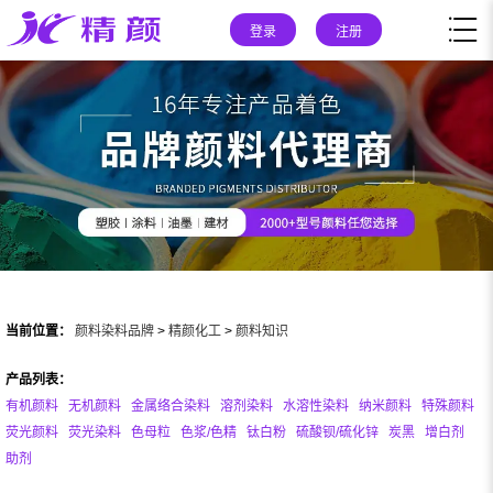
登录
注册
当前位置：
颜料染料品牌
>
精颜化工
>
颜料知识
产品列表：
有机颜料
无机颜料
金属络合染料
溶剂染料
水溶性染料
纳米颜料
特殊颜料
荧光颜料
荧光染料
色母粒
色浆/色精
钛白粉
硫酸钡/硫化锌
炭黑
增白剂
助剂