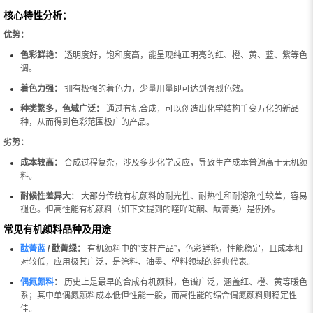
核心特性分析：
优势：
色彩鲜艳：
透明度好，饱和度高，能呈现纯正明亮的红、橙、黄、蓝、紫等色
调。
着色力强：
拥有极强的着色力，少量用量即可达到强烈色效。
种类繁多，色域广泛：
通过有机合成，可以创造出化学结构千变万化的新品
种，从而得到色彩范围极广的产品。
劣势：
成本较高：
合成过程复杂，涉及多步化学反应，导致生产成本普遍高于无机颜
料。
耐候性差异大：
大部分传统有机颜料的耐光性、耐热性和耐溶剂性较差，容易
褪色。但高性能有机颜料（如下文提到的喹吖啶酮、酞菁类）是例外。
常见有机颜料品种及用途
酞菁蓝
/ 酞菁绿：
有机颜料中的“支柱产品”，色彩鲜艳，性能稳定，且成本相
对较低，应用极其广泛，是涂料、油墨、塑料领域的经典代表。
偶氮颜料
：
历史上是最早的合成有机颜料，色谱广泛，涵盖红、橙、黄等暖色
系；其中单偶氮颜料成本低但性能一般，而高性能的缩合偶氮颜料则稳定性
佳。