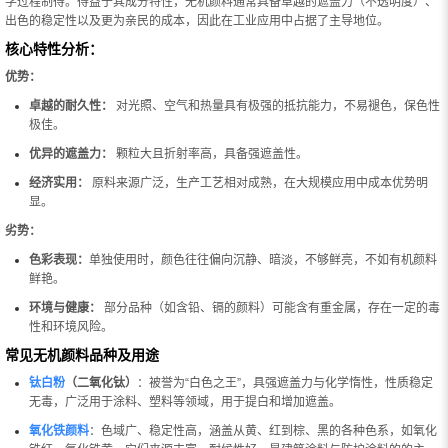
学过程制得。得益于其成分特性，无机颜料通常具备卓越的遮盖力（不透明度）、
出色的稳定性以及更为亲民的成本，因此在工业应用中占据了主导地位。
核心特性分析：
优势：
卓越的耐久性：
对光照、空气和热量具有极强的抵抗能力，不易褪色，保色性
极佳。
优异的遮盖力：
颗粒大且折射率高，具备强遮盖性。
经济实用：
原料来源广泛，生产工艺相对成熟，在大规模应用中成本优势明
显。
劣势：
色彩表现：
单独使用时，颜色往往偏向沉静、暗淡，不够鲜亮，不如有机颜料
鲜艳。
环境与健康：
部分品种（如含铅、镉的颜料）可能含有重金属，存在一定的毒
性和环境风险。
常见无机颜料品种及用途
钛白粉
（二氧化钛）
：被誉为“白色之王”，具强遮盖力与化学惰性，性质稳定
无毒，广泛用于涂料、塑料等领域，用于提白和增加遮盖。
氧化铁颜料
：色域广、稳定性高，涵盖从黄、红到棕、黑的各种色系，如氧化