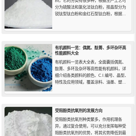
料，它的分类有很多种，根据生产工艺可
分为硫酸法和氯化法钛白粉，按晶型分为
锐钛型钛白粉和金红石型钛白粉，根据钛
白粉晶体粒径可分为大粒径、小粒径钛白
粉，根据使用对象分为颜料型钛白粉和特
种钛白粉等等。
有机颜料一览：偶氮、酞菁、多环杂环高
性能颜料大全
有机颜料一览表大全表，全面囊括偶氮、
酞菁、多环及杂环等高性能有机颜料，详
细介绍各类颜料的颜色、C.I.编号、晶型、
特性及应用领域，覆盖涂料、油墨、塑料
及高端工业选材，为研发、生产及材料采
购提供权威参考。
受阻酚类抗氧剂的发展方向
受阻酚类抗氧剂种类繁多，作用机理各
异，通过复合使用，可以充分发挥每种受
阻酚类抗氧剂的优势，将其劣势降低到最