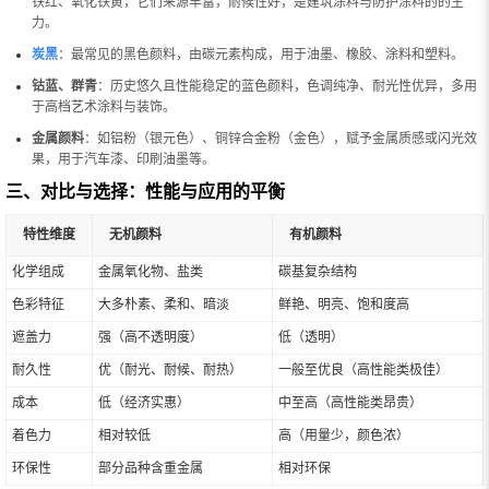
铁红、氧化铁黄，它们来源丰富，耐候性好，是建筑涂料与防护涂料的的主
力。
炭黑
：最常见的黑色颜料，由碳元素构成，用于油墨、橡胶、涂料和塑料。
钴蓝、群青
：历史悠久且性能稳定的蓝色颜料，色调纯净、耐光性优异，多用
于高档艺术涂料与装饰。
金属颜料
：如铝粉（银元色）、铜锌合金粉（金色），赋予金属质感或闪光效
果，用于汽车漆、印刷油墨等。
三、对比与选择：性能与应用的平衡
特性维度
无机颜料
有机颜料
化学组成
金属氧化物、盐类
碳基复杂结构
色彩特征
大多朴素、柔和、暗淡
鲜艳、明亮、饱和度高
遮盖力
强（高不透明度）
低（透明）
耐久性
优（耐光、耐候、耐热）
一般至优良（高性能类极佳）
成本
低（经济实惠）
中至高（高性能类昂贵）
着色力
相对较低
高（用量少，颜色浓）
环保性
部分品种含重金属
相对环保