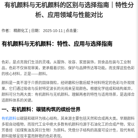
有机颜料与无机颜料的区别与选择指南｜特性分
析、应用领域与性能对比
作者： 精颜化工 | 日期： 2025-10-11 | 点击量：
有机颜料与无机颜料：特性、应用与选择指南
色彩，是点亮我们生活的灵魂。从服饰、妆容、家居装饰，到食品包装与工业制
品，色彩不仅体现审美，更承载着识别、保护与品牌传达等功能。而支撑这些色彩
的核心材料，正是——颜料。
颜料是一类不溶于介质的固体微粒，经研磨和分散后赋予材料特定的色彩与外观效
果。它们通过吸收与反射特定波长的光线来呈现颜色。根据化学组成和结构差异，
颜料可分为两大类：有机颜料与无机颜料。理解两者的特性与适用场景，是选择合
适颜料体系的关键。
一、有机颜料：碳链构筑的缤纷世界
有机颜料
以碳链和碳环为核心结构，其来源主要包括天然和合成两大类。早期颜料
多取自动植物，而现代工业中绝大多数有机颜料均源于石油化工的合成产物，常以
芳香烃（如煤焦油及其衍生物）为原料。凭借分子结构的高度可设计性，现代有机
颜料能够呈现丰富而鲜艳的色彩表现。