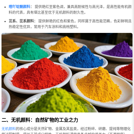
喹吖啶酮颜料
：
提供艳红至紫色调，兼具高耐候性与高光泽，是高性能有机颜
料的代表，具有堪比甚至优于无机颜料的耐久性。
苝系、芘系颜料：
提供鲜艳的红色和紫色，同样属于高性能范畴，色彩鲜明且
热稳定性优异，常用于汽车涂料和高档塑料。
二、无机颜料：自然矿物的工业之力
无机颜料
的核心成分是天然矿物、金属及其盐类，经过粉碎、研磨、提纯等物理化