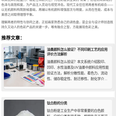
以其优异的遮盖力、稳定性和耐久性，为色彩提供坚实的“骨架”；后者则以鲜艳的
色泽与高饱和度，为产品注入灵动与视觉冲击。现代工业往往将两者有机结合——
以无机颜料构筑耐候基础，再辅以有机颜料增强层次与明度，从而在性能、成本与
美感之间取得理想平衡。
理解两者的特性与协同之道，正如画家熟悉自己的调色盘，是企业与设计师创造既
持久又动人的色彩产品的关键一步。唯有融合之智，方能展现色彩之美。
推荐文章：
油墨颜料怎么验证？不同印刷工艺的应用
评价方法解析
油墨颜料怎么验证？本文系统介绍胶印、
凹印、水性油墨及UV油墨中颜料应用性能
验证方法，解析分散性能、着色力、流动
性、储存稳定性、耐迁移性、耐化学介质
等关键测试指标，帮助了解不同印刷工艺
下油墨颜料的评价重点。
钛白粉的分类
钛白粉是工业生产中非常重要的白色颜