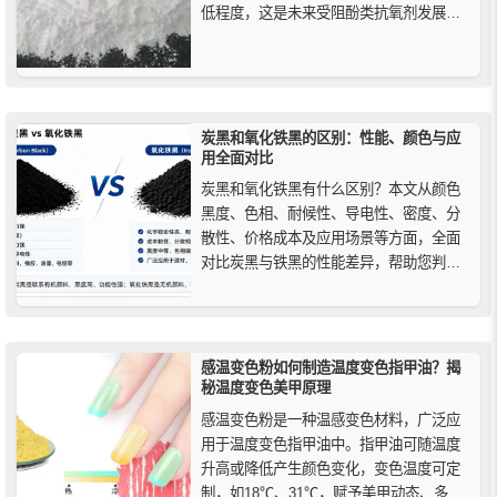
低程度，这是未来受阻酚类抗氧剂发展的
大趋势，因此重视受阻酚类抗氧剂之间的
协同效应是十分必要的。
炭黑和氧化铁黑的区别：性能、颜色与应
用全面对比
炭黑和氧化铁黑有什么区别？本文从颜色
黑度、色相、耐候性、导电性、密度、分
散性、价格成本及应用场景等方面，全面
对比炭黑与铁黑的性能差异，帮助您判断
塑料、橡胶、涂料、水泥及建材中该如何
选型。
感温变色粉如何制造温度变色指甲油？揭
秘温度变色美甲原理
感温变色粉是一种温感变色材料，广泛应
用于温度变色指甲油中。指甲油可随温度
升高或降低产生颜色变化，变色温度可定
制，如18℃、31℃，赋予美甲动态、多彩