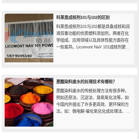
法进行处理；然后将其干燥、煅烧并研磨
成极细的粉末。将原料混合均匀后放入回
火炉中，结果会形成一种绿色物质，它吸
科莱恩成核剂101与102的区别
收氧气的速度非常快，因此在炉中冷...
科莱恩成核剂101与102都是具备成核和润
滑双重功能的优质塑料添加剂，两者在化
学组成、应用领域以及具体性能方面存在
一些差异。Licomont NaV 101成核剂更适
用于聚酯类材料，特别是PET和PBT的成
型与薄膜挤出，而Licomont CaV 102成核
剂则在聚酰胺和聚甲醛中表现出色，尤其
适合注塑成型应用。
蒽醌染料废水的处理技术有哪些？
蒽醌染料废水的传统处理方法有很多种，
例如还原法、沉淀法、臭氧氧化法等。如
今国内外提出了许多更高效、更环保的方
法，如：微电解-催化氧化化成处理法、双
流动态微波催化反应法、稀土催化与H2O2
氧化的耦合方法、电子束脱色法等。