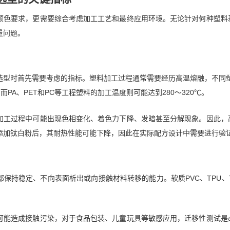
颜色要求，更需要综合考虑加工工艺和最终应用环境。无论针对何种塑料
量问题。
型时首先需要考虑的指标。塑料加工过程通常需要经历高温熔融，不同塑料
℃，而PA、PET和PC等工程塑料的加工温度则可能达到280～320℃。
加工过程中可能出现色相变化、着色力下降、发暗甚至分解现象。因此，
添加钛白粉后，其耐热性能可能下降，因此在实际配方设计中需要进行验
保持稳定、不向表面析出或向接触材料转移的能力。软质PVC、TPU、
可能造成接触污染，对于食品包装、儿童玩具等敏感应用，迁移性测试是