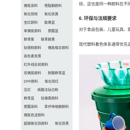
烃，这也是同一种颜料在不
偶氮染料
喹酞酮颜料
氧化铁棕
氧化铁黄
6. 环保与法规要求
宝红颜料
酞菁蓝
对于食品包装、儿童玩具、
单偶氮颜料
蒽醌蓝
群青紫
联苯胺黄
现代塑料着色体系通常优先选
钛铬棕颜料
偶氮缩合颜料
高色素炭黑
红外线反射颜料
双偶氮颜料
耐酸群青蓝
DPP颜料
氧化铁红
苝红
硫酸法钛白粉
群青蓝
钛镍黄颜料
蒽醌染料
苯并咪唑酮颜料
偶氮色淀颜料
超细氧化铁颜料
氧化铁黑