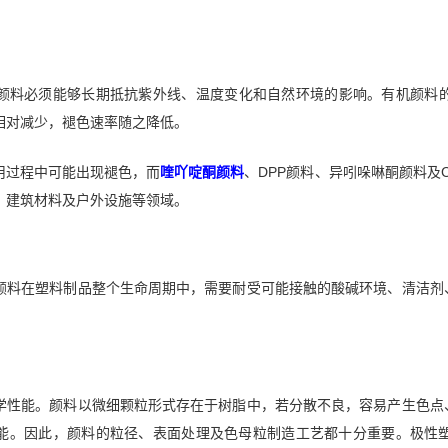
颜料必须能够长期抵抗紫外线、温度变化和自然环境的影响。有机颜料
相对减少，褪色速率随之降低。
用过程中可能出现褪色，而
喹吖啶酮颜料
、DPP颜料、异吲哚啉酮颜料及
、建筑材料及户外设施等领域。
颜料在塑料制品整个生命周期中，需要耐受可能接触的酸碱环境、清洁剂
学性能。颜料以微细颗粒形式存在于树脂中，若分散不良，容易产生色点
能。因此，颜料的粒径、表面处理及色母粒制造工艺都十分重要。极性