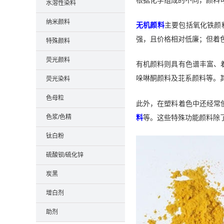
水溶性染料
纳米颜料
无机颜料
主要包括氧化铁颜
强，且价格相对低廉；但着
特殊颜料
荧光颜料
有机颜料则具有色谱丰富、
哚啉酮颜料及苝系颜料等。
荧光染料
色母粒
此外，在塑料着色中还经常
料
等。这些特殊功能颜料除
色浆/色精
钛白粉
硫酸钡/硫化锌
炭黑
增白剂
助剂