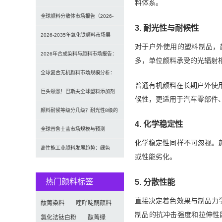
料体系。
发光原理、性能对比及应用解析
全球颜料分散体市场报告（2026-
3. 耐光性与耐候性
2033）：无机颜料主导，涂料为最
2026-2035年氧化铁颜料市场展
对于户外使用的塑料制品，
大应用
望：全球规模将达41亿美元，建筑
2026年合成染料与颜料市场报告：
多，单位颜料承受的光辐射
行业领跑
规模、趋势及2030年增长预测
全球复合无机颜料市场规模分析：
普通有机颜料在长期户外使
（CAGR 7.1%）
2035年达5.39亿美元，建筑与涂料
巨头领涨！巴斯夫全球塑料添加剂
候性，更适用于汽车零部件
需求推动增长
涨价20% 原材料成本推高行业价格
颜料耐候等级分几级？耐光性8级的
4. 化学稳定性
定义及耐候性测试标准解析
全球普鲁士蓝市场规模与预测
化学稳定性同样不可忽视。
（2026-2034）：按类型、形式、
高性能工业颜料发展趋势：绿色
或性能劣化。
应用及区域深度分析
化、功能化与智能化技术革命
5. 分散性能
热门颜料标签
直接决定着色效果与制品力
酞菁染料
喹吖啶酮颜料
制品的抗冲击强度和拉伸性
氯化法钛白粉
酞菁绿