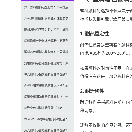
汽车涂料颜料选型指南：不同涂层
塑料颜料的选择不仅取决于
标的缺失都可能导致产品质
应用要求、OEM与修补漆用颜料区
汽车涂料用颜料有哪些？性能要求
别及常见问题
及常用颜料类型介绍
高耐温颜料应用分析：塑料、涂料
1. 耐热稳定性
及工程材料的选型原则与行业实践
涂料颜料分散技术全解析：分散剂
耐热性通常是塑料着色颜料选
选型、研磨工艺及常见问题解决
塑料着色颜料选型指南：不同塑料
PP和ABS约为200～260
材料如何选择合适颜料？
变色颜料与普通颜料性能对比：原
如果颜料的耐热性不足，在
理、特点及应用差异解析
珠光颜料与金属颜料有什么区别？
值得注意的是，部分颜料在
原理、效果与应用对比
色母粒和直接着色有什么区别？原
2. 耐迁移性
理、性能与应用全面对比
溶剂染料和颜料着色性能对比：透
耐迁移性是指颜料在塑料内部
明性、耐候性与应用选择全解析
热致变色材料市场展望（2026-
移现象。
2034）：2034年将达336亿美元，
2026-2034特种着色剂市场报告：
迁移不仅影响产品外观，还
亚太份额超四成
规模、份额、趋势及预测
荧光颜料与普通颜料有什么区别？