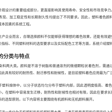
外观设计的重要组成部分，更直接影响其使用寿命、安全性和市场竞争力
表现、加工稳定性和长期耐久性均提出了不同要求。因此，塑料着色颜
成本因素的系统工程。
生产企业而言，合理选择颜料不仅能够获得理想的着色效果，还能有效避
价指标、不同塑料材料的选型要求以及实际配色工艺等方面，系统介绍塑
的分类与特点
染料两大类。颜料是不溶于树脂和普通溶剂的微细颗粒状着色剂，需通
因此具有较好的耐热性、耐迁移性和耐候性，是目前塑料着色应用最为广
塑料熔体中，以分子状态均匀分布于塑料内部，因此透明度极高、着色力强
小，在塑料中容易发生迁移，耐热性和耐候性也相对有限，因此在要求长
料的选型原则，以下内容将主要围绕有机颜料和无机颜料展开。
可进一步分为无机颜料和有机颜料两大类，二者在性能表现和应用定位上