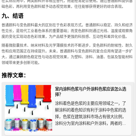
在实际应用中，两类颜料并非相互替代，而是经常配合使用。通过普通颜料提供基
础色彩，再利用变色颜料赋予动态视觉效果，往往能够获得更好的综合表现。
九、结语
普通颜料与变色颜料最大的区别在于色彩表现方式。普通颜料以稳定、持久和经济
性见长，是现代工业着色体系的重要基础；而变色颜料则通过光线、温度或观察角
度的变化实现动态色彩效果，为产品赋予更强的科技感、互动性和差异化价值。
随着微胶囊技术、纳米材料及光学薄膜技术的不断进步，变色颜料的耐候性、耐久
性和应用范围正在持续提升。未来，普通颜料与变色颜料的复合应用有望进一步扩
大，通过兼顾颜色稳定性与动态视觉效果，为塑料、涂料、油墨、包装及智能材料
领域带来更多创新可能。
推荐文章：
室内涂料色浆与户外涂料色浆应该怎么选
择？
涂料着色是色浆的主要应用领域之一，了
解涂料的着色知识有利于涂料中色浆的选
择，色浆在建筑涂料市场占有很大比例，
涂料分为室内涂料和户外涂料，两者的应
用不同，在色浆的选择上也不同，下面精