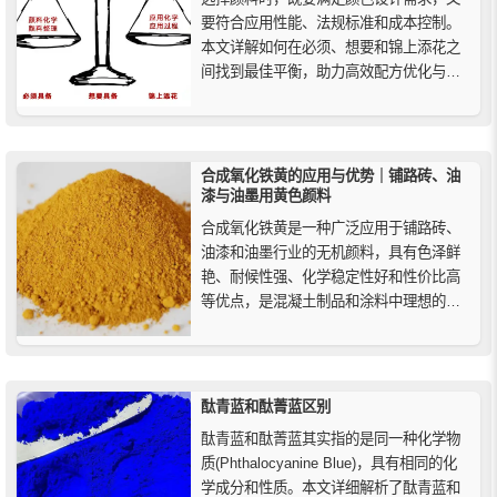
要符合应用性能、法规标准和成本控制。
本文详解如何在必须、想要和锦上添花之
间找到最佳平衡，助力高效配方优化与科
学选材。
合成氧化铁黄的应用与优势｜铺路砖、油
漆与油墨用黄色颜料
合成氧化铁黄是一种广泛应用于铺路砖、
油漆和油墨行业的无机颜料，具有色泽鲜
艳、耐候性强、化学稳定性好和性价比高
等优点，是混凝土制品和涂料中理想的黄
色着色解决方案。
酞青蓝和酞菁蓝区别
酞青蓝和酞菁蓝其实指的是同一种化学物
质(Phthalocyanine Blue)，具有相同的化
学成分和性质。本文详细解析了酞青蓝和