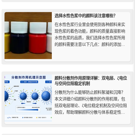
颜化工就来具体介绍一下。
选择水性色浆中的颜料该注意哪些？
在水性色浆行业里会使用到各种颜料来实
现色浆的着色功能，颜料的质量直接影响
水性色浆的品质，我们选择水性色浆所用
的颜料需要注意以下几点：颜料的添加量
要适量、选择耐化学性能好、批次稳定、
安全指标高、颜色鲜艳、性能稳定的颜料
等。
颜料分散剂作用原理详解：双电层、ζ电位
与空间位阻稳定机制
分散剂为什么能够防止颜料絮凝和沉降？
本文详细介绍颜料分散剂的作用机理，包
括双电层理论、ζ电位稳定机制及空间位阻
效应，帮助理解颜料分散与体系稳定性的
核心原理。