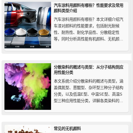
汽车涂料用颜料有哪些？性能要求及常用
颜料类型介绍
汽车涂料用颜料有哪些？本文详细介绍汽
车漆对颜料的性能要求，包括耐光耐候
性、耐热性、耐化学品性、分散稳定性
等，同时分析高性能有机颜料、无机颜
料、复合无机颜料（CICP）和效应颜料在
汽车涂料中的应用特点。
分散染料的概述与类型：从分子结构到应
用性能分类
本文系统介绍分散染料的概述与类型，涵
盖偶氮型、蒽醌型、杂环型三种分子结构
分类，以及低温E型、中温SE型、高温S
型三种应用性能分类，详解各类染料的特
点、代表性品种与适用场景，为印染从业
者及学习者提供准确实用的参考。
常见的无机颜料