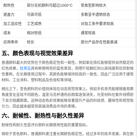
耐热性
部分无机颜料可超过1000℃
受类型影响较大
遮盖力
可高可低
多数呈半透明状态
加工适应性
工艺成熟
对加工条件要求较高
成本
相对较低
通常较高
应用寿命
较长
部分产品存在性能衰减
五、颜色表现与视觉效果差异
普通颜料最大的优势在于颜色稳定性和一致性。例如氧化铁红能够提供自然稳定的
红色效果，
酞菁蓝
具有鲜艳明亮的蓝色表现，而喹吖啶酮红则以高纯度和优异耐候
性著称。在长期使用过程中，其颜色能够保持较高的一致性，因此广泛应用于建筑
材料、工业涂料、塑料制品及色母粒等领域。
相比之下，变色颜料的价值则体现在动态视觉效果上。例如手机背壳能够随着观察
角度变化呈现不同颜色，温变马克杯遇热后图案逐渐消失，光变材料在紫外线照射
下显示隐藏图案。这种动态色彩效果能够显著提升产品的科技感、趣味性和视觉吸
引力，因此越来越受到高端消费品市场的青睐。
六、耐候性、耐热性与耐久性差异
耐候性和耐久性是评价颜料长期使用性能的重要指标。
相较于变色颜料，普通颜料更注重长期颜色稳定性。经过多年的技术发展，其在耐