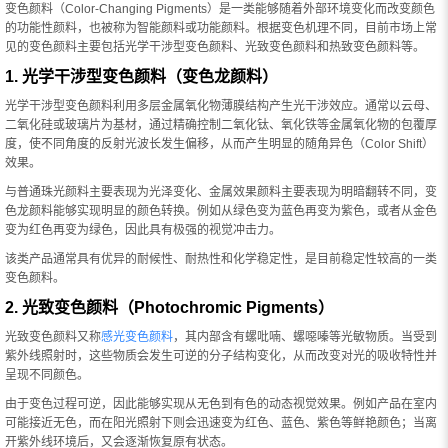
变色颜料（Color-Changing Pigments）是一类能够随着外部环境变化而改变颜色
的功能性颜料，也被称为智能颜料或功能颜料。根据变色机理不同，目前市场上常
见的变色颜料主要包括光学干涉型变色颜料、光致变色颜料和热致变色颜料等。
1. 光学干涉型变色颜料（变色龙颜料）
光学干涉型变色颜料利用多层金属氧化物薄膜结构产生光干涉效应。通常以云母、
二氧化硅或玻璃片为基材，通过精确控制二氧化钛、氧化铁等金属氧化物的包覆厚
度，使不同角度的反射光波长发生偏移，从而产生明显的随角异色（Color Shift）
效果。
与普通珠光颜料主要表现为光泽变化、金属效果颜料主要表现为明暗翻转不同，变
色龙颜料能够实现明显的颜色转换。例如从绿色变为蓝色再变为紫色，或者从金色
变为红色再变为绿色，因此具有极强的视觉冲击力。
该类产品通常具有优异的耐候性、耐热性和化学稳定性，是目前稳定性较高的一类
变色颜料。
2. 光致变色颜料（Photochromic Pigments）
光致变色颜料又称
感光变色颜料
，其内部含有螺吡喃、螺噁嗪等光敏物质。当受到
紫外线照射时，这些物质会发生可逆的分子结构变化，从而改变对光的吸收特性并
呈现不同颜色。
由于变色过程可逆，因此能够实现从无色到有色的动态视觉效果。例如产品在室内
可能接近无色，而在阳光照射下则会迅速变为红色、蓝色、紫色等鲜艳颜色；当离
开紫外线环境后，又会逐渐恢复原有状态。