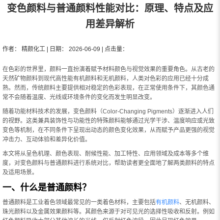
变色颜料与普通颜料性能对比：原理、特点及应
用差异解析
作者： 精颜化工 | 日期： 2026-06-09 | 点击量：
在色彩的世界里，颜料一直扮演着赋予材料颜色与视觉效果的重要角色。从古老的
天然矿物颜料到现代高性能有机颜料和无机颜料，人类对色彩的应用已经十分成
熟。然而，传统颜料主要提供相对稳定的色彩表现，在正常使用条件下，其颜色通
常不会随着温度、光线或环境条件的变化而发生明显改变。
随着功能材料技术的发展，变色颜料（Color-Changing Pigments）逐渐进入人们
的视野。这类兼具装饰性与功能性的特殊颜料能够通过光学干涉、温度响应或光致
变色等机制，在不同条件下呈现出动态的颜色变化效果，从而赋予产品更强的视觉
冲击力、互动体验和差异化价值。
本文将从呈色机理、颜色表现、耐候性能、加工特性、应用领域及成本等多个维
度，对变色颜料与普通颜料进行系统对比，帮助读者更全面地了解两类颜料的特点
及适用场景。
一、什么是普通颜料？
普通颜料是工业着色领域最常见的一类着色材料，主要包括
有机颜料
、无机颜料、
珠光颜料以及金属效果颜料等。其颜色来源于对可见光的选择性吸收和反射。例如