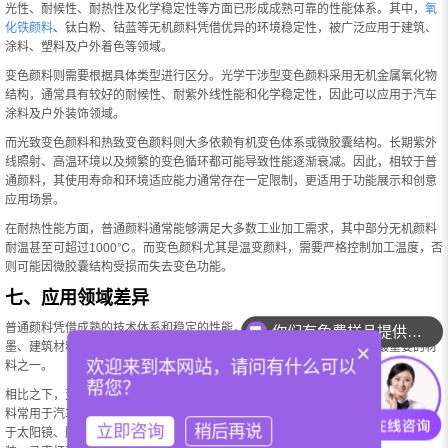
光性、耐候性、耐热性及化学稳定性等方面已形成成熟可靠的性能体系。其中，
氧
化铁颜料
、钛白粉、钴蓝等无机颜料凭借优异的环境稳定性，被广泛应用于建筑、
涂料、塑料及户外着色等领域。
变色颜料则需要根据具体类型进行区分。光学干涉型变色颜料采用无机金属氧化物
结构，通常具有较好的耐候性、耐紫外线性能和化学稳定性，因此可以应用于汽车
涂料及户外装饰领域。
而光致变色颜料和热致变色颜料则大多依赖有机变色体系或微胶囊结构。长期紫外
线照射、高温环境以及频繁的变色循环都可能导致性能逐渐衰减。因此，相较于普
通颜料，其使用寿命和环境适应能力通常存在一定限制，更适用于功能展示和创意
应用场景。
在耐热性能方面，普通颜料通常能够满足大多数工业加工需求，其中部分无机颜料
耐温甚至可超过1000℃。而变色颜料尤其是温变颜料，需要严格控制加工温度，否
则可能因微胶囊结构受损而失去变色功能。
七、应用领域差异
你们有免费样品提供吗？
普通颜料凭借成熟的技术体系和稳定的性能，广泛应用于塑料、色母粒、涂料、油
你们可以提供配色服务吗？
墨、建筑材料、橡胶、陶瓷及纺织品等行业，是工业着色领域最基础且最重要的材
×
欢迎来到本网站，请问有什么可以
料之一。
帮您？
相比之下，变色颜料更多应用于高附加值和功能性产品。其中，光学干涉型变色颜
料常用于汽车变色漆、高端消费电子产品外壳及防伪印刷；光致变色颜料广泛应用
立即咨询
稍后再说
于太阳镜、服装印花及创意产品；热致变色颜料则常见于温度指示标签、智能包