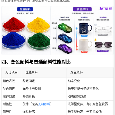
则能够在特定条件下产生明显的动态颜色变化效果。
四、变色颜料与普通颜料性能对比
对比项目
普通颜料
变色颜料
颜色表现
稳定固定
动态变化
呈色原理
光吸收与反射
光干涉或分子结构变化
装饰效果
静态着色
动态视觉效果
耐候性
优秀（尤其
无机颜料
）
光学型优异，有机变色型较弱
耐光性
通常较高
光学型较高，光变型较低