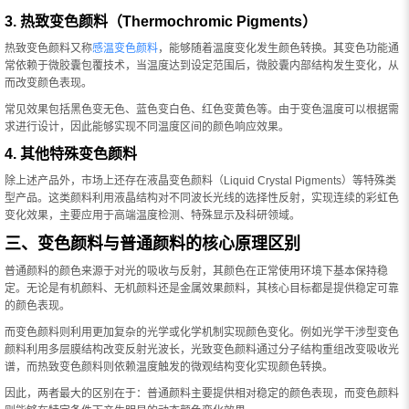
3. 热致变色颜料（Thermochromic Pigments）
热致变色颜料又称
感温变色颜料
，能够随着温度变化发生颜色转换。其变色功能通
常依赖于微胶囊包覆技术，当温度达到设定范围后，微胶囊内部结构发生变化，从
而改变颜色表现。
常见效果包括黑色变无色、蓝色变白色、红色变黄色等。由于变色温度可以根据需
求进行设计，因此能够实现不同温度区间的颜色响应效果。
4. 其他特殊变色颜料
除上述产品外，市场上还存在液晶变色颜料（Liquid Crystal Pigments）等特殊类
型产品。这类颜料利用液晶结构对不同波长光线的选择性反射，实现连续的彩虹色
变化效果，主要应用于高端温度检测、特殊显示及科研领域。
三、变色颜料与普通颜料的核心原理区别
普通颜料的颜色来源于对光的吸收与反射，其颜色在正常使用环境下基本保持稳
定。无论是有机颜料、无机颜料还是金属效果颜料，其核心目标都是提供稳定可靠
的颜色表现。
而变色颜料则利用更加复杂的光学或化学机制实现颜色变化。例如光学干涉型变色
颜料利用多层膜结构改变反射光波长，光致变色颜料通过分子结构重组改变吸收光
谱，而热致变色颜料则依赖温度触发的微观结构变化实现颜色转换。
因此，两者最大的区别在于：普通颜料主要提供相对稳定的颜色表现，而变色颜料