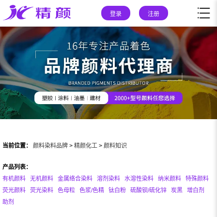
登录
注册
当前位置：
颜料染料品牌
>
精颜化工
>
颜料知识
产品列表：
有机颜料
无机颜料
金属络合染料
溶剂染料
水溶性染料
纳米颜料
特殊颜料
荧光颜料
荧光染料
色母粒
色浆/色精
钛白粉
硫酸钡/硫化锌
炭黑
增白剂
助剂