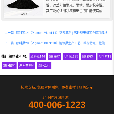
性、遮盖力和耐光、耐候、耐热稳定性。
其广泛的适用领域和出色的性能使其成为
塑料、油漆、高温涂料、陶瓷和搪瓷等领
域的理想选择。无论是在苛刻的环境条件
下，还是在高温应用中，Ranbar Black
上一篇 : 颜料紫14（Pigment Violet 14）钴紫颜料 | 高性能无机紫色颜料解析
I0326钴黑颜料都能提供可靠和稳定的...
下一篇 : 颜料黑28（Pigment Black 28）铜铬黑生产工艺、结构特点、性能优势与应用解析
热门颜料索引号:
颜料红144
颜料绿7
溶剂红195
颜料黄34
溶剂紫13
颜料橙64
颜料黄184
颜料蓝28
技术支持: 免费对色测色 | 免费拿样 | 颜色定制
24小时咨询热线：
400-006-1223