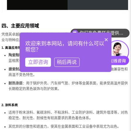
四、主要应用领域
你们有免费样品提供吗？
凭借其卓越的热稳定性和高耐久性，颜料黑27（钴黑）在多个对性能要求极高的工
×
业与特种应用领域中表现出色：
欢迎来到本网站，请问有什么可以
1. 高温应用领域
帮您？
陶瓷釉料
：用于建筑陶瓷、艺术陶瓷、工业陶瓷的釉料着色，呈现深邃稳定的
蓝相黑色调，具优异的耐高温、耐酸碱性能。
立即咨询
稍后再说
搪瓷制品
：适用于日用搪瓷、工业搪瓷及搪瓷贴花，具有良好的熔融兼容性和
高温不变色特性。
耐热涂层
：用于锅炉外壳、汽车排气管、炉体等金属表面，能承受高温并提供
长期稳定的黑色装饰与防护效果。
2. 涂料系统
适用于粉末涂料、氟碳涂料、不粘涂料、工业防护涂料、建筑外墙漆等，对热
稳定性、耐光性、耐候性有较高要求的黑色着色体系。
其优异的分散性和遮盖力，使其在金属表面和工业设备中表现尤为出色。