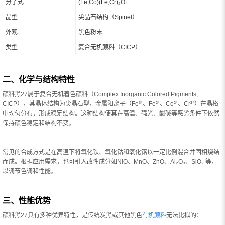
分子式
(Fe,Co)(Fe,Cr)₂O₄
晶型
尖晶石结构（Spinel）
外观
黑色粉末
类型
复合无机颜料（CICP）
二、化学与结构特性
颜料黑27属于复合无机着色颜料（Complex Inorganic Colored Pigments,
CICP），其晶体结构为尖晶石型，金属阳离子（Fe³⁺、Fe²⁺、Co²⁺、Cr³⁺）在晶格
中均匀分布，形成稳定结构。这种结构使其在高温、强光、酸碱等恶劣条件下依然
保持颜色稳定和结构不变。
常见的合成方式是在高温下将氧化铁、氧化钴和氧化铬以一定比例混合并固相烧结
而成。根据应用需求，也可引入改性成分如NiO、MnO、ZnO、Al₂O₃、SiO₂ 等，
以调节色调和性能。
三、性能优势
颜料黑27具有多种优异特性，是传统炭黑或其他黑色
有机颜料
无法比拟的：