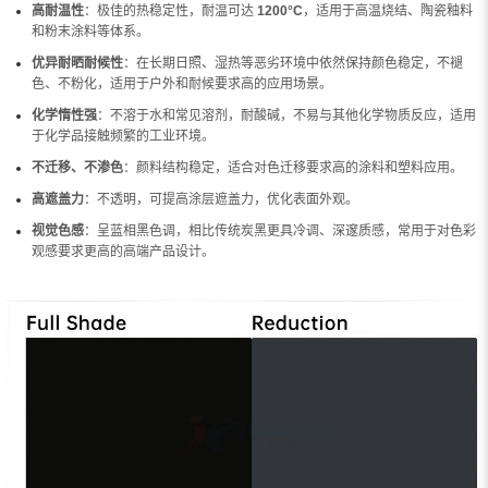
高耐温性
：极佳的热稳定性，耐温可达
1200°C
，适用于高温烧结、陶瓷釉料
和粉末涂料等体系。
优异耐晒耐候性
：在长期日照、湿热等恶劣环境中依然保持颜色稳定，不褪
色、不粉化，适用于户外和耐候要求高的应用场景。
化学惰性强
：不溶于水和常见溶剂，耐酸碱，不易与其他化学物质反应，适用
于化学品接触频繁的工业环境。
不迁移、不渗色
：颜料结构稳定，适合对色迁移要求高的涂料和塑料应用。
高遮盖力
：不透明，可提高涂层遮盖力，优化表面外观。
视觉色感
：呈蓝相黑色调，相比传统炭黑更具冷调、深邃质感，常用于对色彩
观感要求更高的高端产品设计。