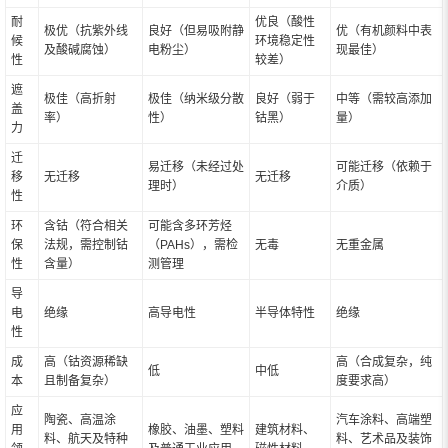
耐
优良（酸性
极优（抗紫外线
良好（但易吸附静
优（有机颜料中表
候
环境稳定性
及酸碱腐蚀）
电粉尘）
现最佳）
性
较差）
遮
极佳（高折射
极佳（纳米级分散
良好（弱于
中等（需较高添加
盖
率）
性）
钴黑）
量）
力
迁
易迁移（未经过处
可能迁移（依赖于
移
无迁移
无迁移
理时）
介质）
性
环
含钴（符合相关
可能含多环芳烃
保
法规，需控制钴
（PAHs），需检
无毒
无重金属
性
含量）
测管理
导
电
绝缘
高导电性
半导体特性
绝缘
性
成
高（钴资源稀缺
高（合成复杂，纯
低
中低
本
且制备复杂）
度要求高）
应
陶瓷、高温涂
汽车涂料、高端塑
用
橡胶、油墨、塑料
建筑材料、
料、航天及特种
料、艺术品及装饰