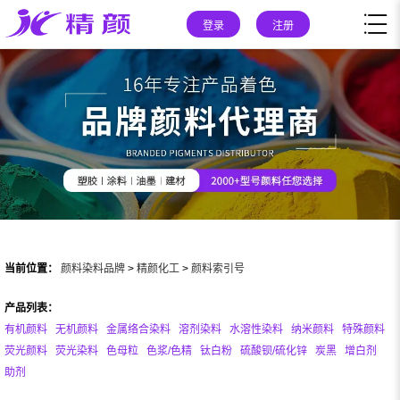
登录
注册
当前位置：
颜料染料品牌
>
精颜化工
>
颜料索引号
产品列表：
有机颜料
无机颜料
金属络合染料
溶剂染料
水溶性染料
纳米颜料
特殊颜料
荧光颜料
荧光染料
色母粒
色浆/色精
钛白粉
硫酸钡/硫化锌
炭黑
增白剂
助剂