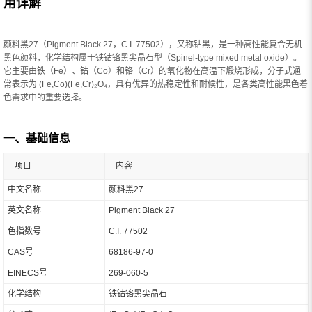
用详解
颜料黑27（Pigment Black 27，C.I. 77502），又称钴黑，是一种高性能复合无机
黑色颜料，化学结构属于铁钴铬黑尖晶石型（Spinel-type mixed metal oxide）。
它主要由铁（Fe）、钴（Co）和铬（Cr）的氧化物在高温下煅烧形成，分子式通
常表示为 (Fe,Co)(Fe,Cr)₂O₄，具有优异的热稳定性和耐候性，是各类高性能黑色着
色需求中的重要选择。
一、基础信息
项目
内容
中文名称
颜料黑27
英文名称
Pigment Black 27
色指数号
C.I. 77502
CAS号
68186-97-0
EINECS号
269-060-5
化学结构
铁钴铬黑尖晶石