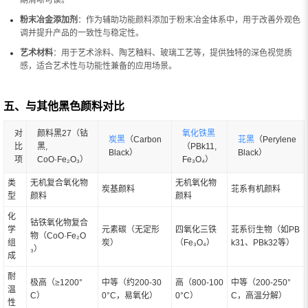
期清晰可读。
粉末冶金添加剂
：作为辅助功能颜料添加于粉末冶金体系中，用于改善外观色
调并提升产品的一致性与稳定性。
艺术材料
：用于艺术涂料、陶艺釉料、玻璃工艺等，提供独特的深色视觉质
感，适合艺术性与功能性兼备的应用场景。
五、与其他黑色颜料对比
对
颜料黑27（钴
氧化铁黑
炭黑
（Carbon
苝黑
（Perylene
比
黑,
（PBk11,
Black）
Black）
项
CoO·Fe₂O₃）
Fe₃O₄）
类
无机复合氧化物
无机氧化物
炭基颜料
苝系有机颜料
型
颜料
颜料
化
钴铁氧化物复合
学
元素碳（无定形
四氧化三铁
苝系衍生物（如PB
物（CoO·Fe₂O
组
炭）
（Fe₃O₄）
k31、PBk32等）
₃）
成
耐
极高（≥1200°
中等（约200-30
高（800-100
中等（200-250°
温
C）
0°C，易氧化）
0°C）
C，高温分解）
性